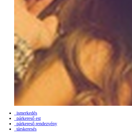
ismerkedés
párkereső est
párkereső rendezvény
társkeresés