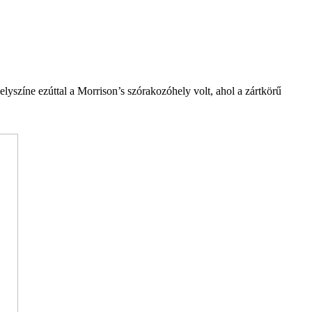
yszíne ezúttal a Morrison’s szórakozóhely volt, ahol a zártkörű