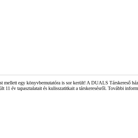
est mellett egy könyvbemutatóra is sor került! A DUALS Társkereső ház
 11 év tapasztalatait és kulisszatitkait a társkeresésről. További info