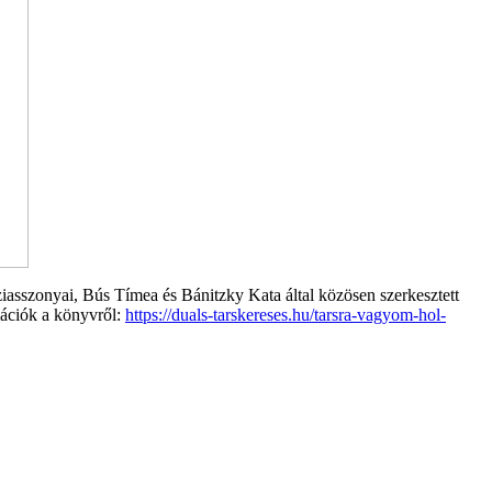
iasszonyai, Bús Tímea és Bánitzky Kata által közösen szerkesztett
rmációk a könyvről:
https://duals-tarskereses.hu/tarsra-vagyom-hol-