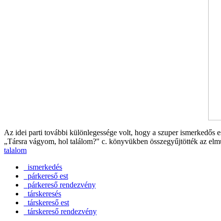
Az idei parti további különlegessége volt, hogy a szuper ismerkedős 
„Társra vágyom, hol találom?" c. könyvükben összegyűjtötték az elmúlt
talalom
ismerkedés
párkereső est
párkereső rendezvény
társkeresés
társkereső est
társkereső rendezvény