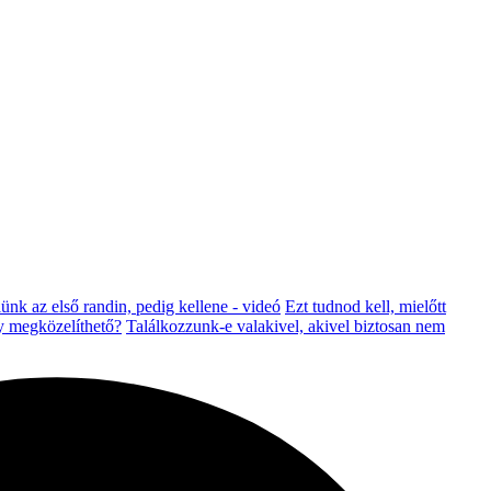
nk az első randin, pedig kellene - videó
Ezt tudnod kell, mielőtt
y megközelíthető?
Találkozzunk-e valakivel, akivel biztosan nem