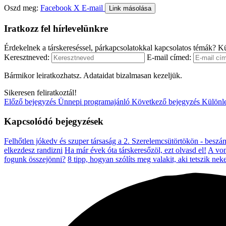
Oszd meg:
Facebook
X
E-mail
Link másolása
Iratkozz fel hírlevelünkre
Érdekelnek a társkereséssel, párkapcsolatokkal kapcsolatos témák? Kü
Keresztneved:
E-mail címed:
Bármikor leiratkozhatsz. Adataidat bizalmasan kezeljük.
Sikeresen feliratkoztál!
Előző bejegyzés
Ünnepi programajánló
Következő bejegyzés
Különle
Kapcsolódó bejegyzések
Felhőtlen jókedv és szuper társaság a 2. Szerelemcsütörtökön - beszá
elkezdesz randizni
Ha már évek óta társkeresőzöl, ezt olvasd el!
A von
fogunk összejönni?
8 tipp, hogyan szólíts meg valakit, aki tetszik nek