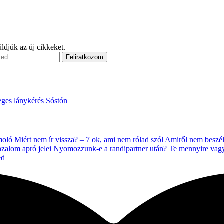
ldjük az új cikkeket.
ges lánykérés Sóstón
moló
Miért nem ír vissza? – 7 ok, ami nem rólad szól
Amiről nem beszélü
zalom apró jelei
Nyomozzunk-e a randipartner után?
Te mennyire vag
ed