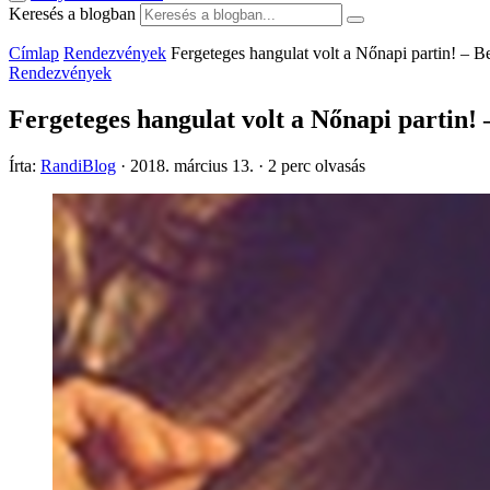
Keresés a blogban
Címlap
Rendezvények
Fergeteges hangulat volt a Nőnapi partin! – 
Rendezvények
Fergeteges hangulat volt a Nőnapi partin!
Írta:
RandiBlog
·
2018. március 13.
·
2 perc olvasás