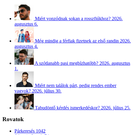
Miért vonzódnak sokan a rosszfiúkhoz?
2026.
augusztus 6.
Még mindig a férfiak fizetnek az első randin
2026.
augusztus 4.
A szótlanabb pasi megbízhatóbb?
2026. augusztus
1.
Miért nem találok párt, pedig rendes ember
vagyok?
2026. július 30.
Tabudöntő kérdés ismerkedéskor?
2026. július 25.
Rovatok
Párkeresés
1042