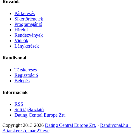
Rovatok
Párkeresés
Sikertörténetek
Programajánló
Híreink
Rendezvények
Videók
Lánykérések
Randivonal
Társkeresés
Regisztráció
Belépés
Információk
RSS
Süti tájékoztató
Dating Central Europe Zrt.
Copyright 2013-2026
Dating Central Europe Zrt.
·
Randivonal.hu -
A társkereső, már 27 éve