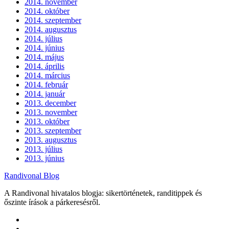
2014. november
2014. október
2014. szeptember
2014. augusztus
2014. július
2014. június
2014. május
2014. április
2014. március
2014. február
2014. január
2013. december
2013. november
2013. október
2013. szeptember
2013. augusztus
2013. július
2013. június
Randivonal Blog
A Randivonal hivatalos blogja: sikertörténetek, randitippek és
őszinte írások a párkeresésről.