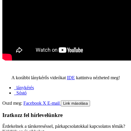
A korábbi lánykérős videókat
IDE
kattintva nézheted meg!
lánykérés
Sóstó
Oszd meg:
Facebook
X
E-mail
Link másolása
Iratkozz fel hírlevelünkre
Érdekelnek a társkereséssel, párkapcsolatokkal kapcsolatos témák?