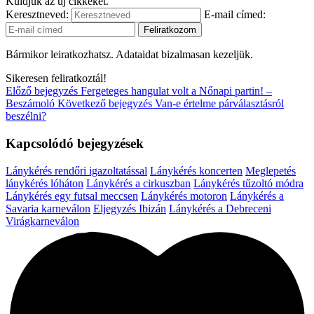
Küldjük az új cikkeket.
Keresztneved:
E-mail címed:
Bármikor leiratkozhatsz. Adataidat bizalmasan kezeljük.
Sikeresen feliratkoztál!
Előző bejegyzés
Fergeteges hangulat volt a Nőnapi partin! –
Beszámoló
Következő bejegyzés
Van-e értelme párválasztásról
beszélni?
Kapcsolódó bejegyzések
Lánykérés rendőri igazoltatással
Lánykérés koncerten
Meglepetés
lánykérés lóháton
Lánykérés a cirkuszban
Lánykérés tűzoltó módra
Lánykérés egy futsal meccsen
Lánykérés motoron
Lánykérés a
Savaria karneválon
Eljegyzés Ibizán
Lánykérés a Debreceni
Virágkarneválon