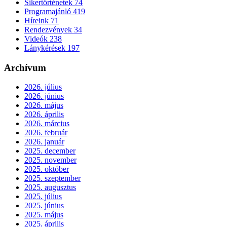
Sikertörténetek
74
Programajánló
419
Híreink
71
Rendezvények
34
Videók
238
Lánykérések
197
Archívum
2026. július
2026. június
2026. május
2026. április
2026. március
2026. február
2026. január
2025. december
2025. november
2025. október
2025. szeptember
2025. augusztus
2025. július
2025. június
2025. május
2025. április