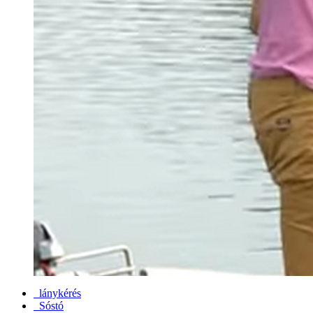
lánykérés
Sóstó