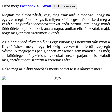
Oszd meg:
Facebook
X
E-mail
Link másolása
Megtaláltad életed párját, vagy még csak arról álmodozol, hogy ha
egyszer megtalálod az igazit, milyen különleges módon kérd meg a
kezét? Lánykérős videosorozatunkat azért hoztuk létre, hogy minél
több ötletet adjunk nektek arra a napra, amikor elhatározzátok majd,
hogy megkérjétek szerelmetek kezét.
Az alábbi videó főszereplője is egy különleges helyszínt választott a
lánykéréshez, melyet egy fél évig szervezett a festői szépségű
Sóstón. A meglepetés pedig ebben az esetben sem maradt el, és még
a különleges lánykéréses videókat néző párjának is valódi
meglepetést tudott szerezni a szerelmes férfi.
Nézd meg az alábbi videót és meríts ötletet te is a lánykéréshez!