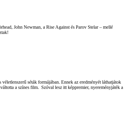
törhead, John Newman, a Rise Against és Parov Stelar – mellé
ztak!
 véletlenszerű séták formájában. Ennek az eredményét láthatjátok
elváltotta a színes film. Szóval lesz itt képpremier, nyereményjáték a