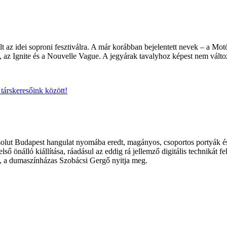
t az idei soproni fesztiválra. A már korábban bejelentett nevek – a Mo
n, az Ignite és a Nouvelle Vague. A jegyárak tavalyhoz képest nem válto
 társkeresőink között!
solut Budapest hangulat nyomába eredt, magányos, csoportos portyák és
első önálló kiállítása, ráadásul az eddig rá jellemző digitális technikát f
tja, a dumaszínházas Szobácsi Gergő nyitja meg.