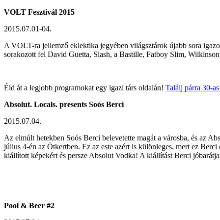
VOLT Fesztivál 2015
2015.07.01-04.
A VOLT-ra jellemző eklektika jegyében világsztárok újabb sora igazol
sorakozott fel David Guetta, Slash, a Bastille, Fatboy Slim, Wilkinso
Éld át a legjobb programokat egy igazi társ oldalán!
Találj párra 30-as
Absolut. Locals. presents Soós Berci
2015.07.04.
Az elmúlt hetekben Soós Berci belevetette magát a városba, és az Ab
július 4-én az Ötkertben. Ez az este azért is különleges, mert ez Berci 
kiállított képekért és persze Absolut Vodka! A kiállítást Berci jóbará
Pool & Beer #2