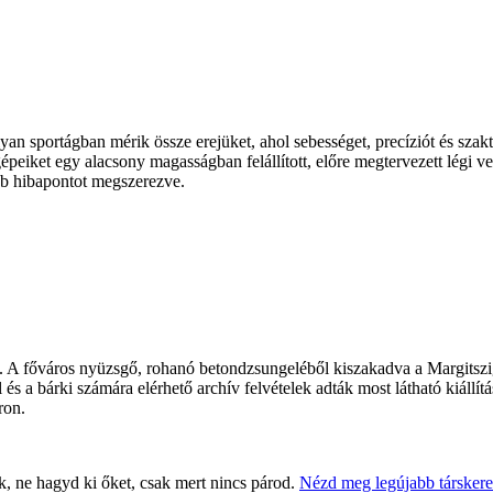
yan sportágban mérik össze erejüket, ahol sebességet, precíziót és sz
iket egy alacsony magasságban felállított, előre megtervezett légi ver
ebb hibapontot megszerezve.
l. A főváros nyüzsgő, rohanó betondzsungeléből kiszakadva a Margitszig
s a bárki számára elérhető archív felvételek adták most látható kiállítás
ron.
ak, ne hagyd ki őket, csak mert nincs párod.
Nézd meg legújabb társkere