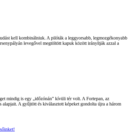
aktudást kell kombinálniuk. A pilóták a leggyorsabb, legmozgékonyabb
senypályán levegővel megtöltött kapuk között irányítják azzal a
et mindig is egy „időzónán” kívüli tér volt. A Fortepan, az
 alapjait. A gyűjtött és kiválasztott képeket gondolta újra a három
sőinket!