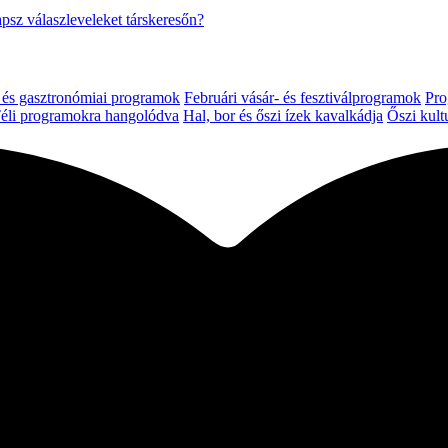
psz válaszleveleket társkeresőn?
s és gasztronómiai programok
Februári vásár- és fesztiválprogramok
Pro
éli programokra hangolódva
Hal, bor és őszi ízek kavalkádja
Őszi kult