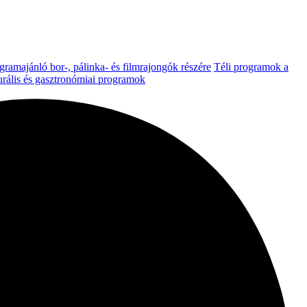
gramajánló bor-, pálinka- és filmrajongók részére
Téli programok a
urális és gasztronómiai programok