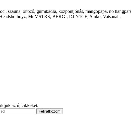
cy, foci, szauna, öltöző, gumikacsa, központjónás, mangopapa, no hangp
ts, Headshotboyz, Mr.MSTRS, BERGI, DJ N1CE, Sinko, Vatsanah.
ldjük az új cikkeket.