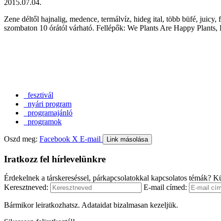
2015.07.04.
Zene déltől hajnalig, medence, termálvíz, hideg ital, több büfé, jui
szombaton 10 órától várható. Fellépők: We Plants Are Happy Plan
fesztivál
nyári program
programajánló
programok
Oszd meg:
Facebook
X
E-mail
Link másolása
Iratkozz fel hírlevelünkre
Érdekelnek a társkereséssel, párkapcsolatokkal kapcsolatos témák? Kü
Keresztneved:
E-mail címed:
Bármikor leiratkozhatsz. Adataidat bizalmasan kezeljük.