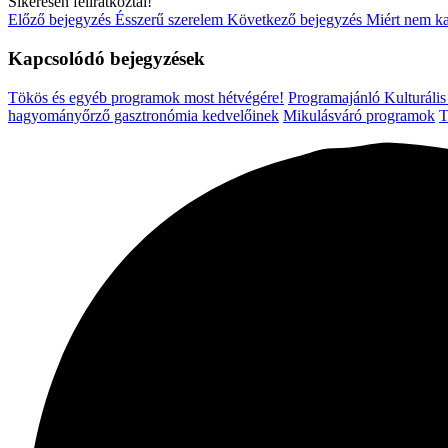
Sikeresen feliratkoztál!
Előző bejegyzés
Ésszerű szerelem
Következő bejegyzés
Miért nem ka
Kapcsolódó bejegyzések
Tökös és egyéb programok most hétvégére!
Programajánló
Kulturáli
hagyományőrző gasztronómia kedvelőinek
Mikulásváró programok
T