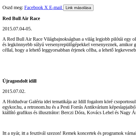
Oszd meg:
Facebook
X
E-mail
Link másolása
Red Bull Air Race
2015.07.04-05.
A Red Bull Air Race Világbajnokságban a világ legjobb pilótái egy ol
és legkönnyebb súlyú versenyrepülőgépekkel versenyeznek, amikor gépe
céllal, hogy a lehető leggyorsabban érjenek célba, a lehető legkeves
Újragondolt idill
2015.07.02.
A Holdudvar Galéria idei tematikája az Idill fogalom köré csoportosu
egykor.hu, a retronom.hu és a Pesti Forrás Antikvárium képeslapjaiból é
kiállító grafikus és illusztrátor: Berczi Dóra, Kovács Lehel és Nagy Á
Itt a nyár, itt a fesztivál szezon! Remek koncertek és programok várn