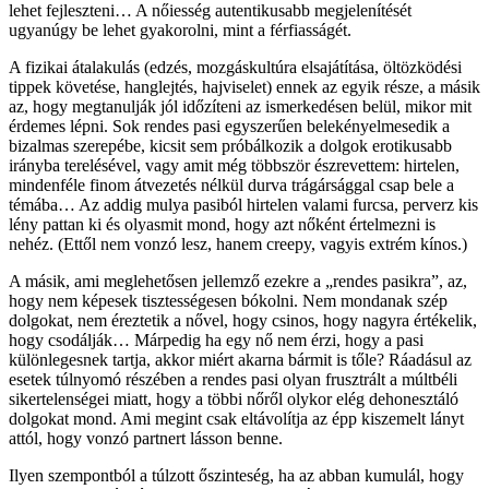
lehet fejleszteni… A nőiesség autentikusabb megjelenítését
ugyanúgy be lehet gyakorolni, mint a férfiasságét.
A fizikai átalakulás (edzés, mozgáskultúra elsajátítása, öltözködési
tippek követése, hanglejtés, hajviselet) ennek az egyik része, a másik
az, hogy megtanulják jól időzíteni az ismerkedésen belül, mikor mit
érdemes lépni. Sok rendes pasi egyszerűen belekényelmesedik a
bizalmas szerepébe, kicsit sem próbálkozik a dolgok erotikusabb
irányba terelésével, vagy amit még többször észrevettem: hirtelen,
mindenféle finom átvezetés nélkül durva trágársággal csap bele a
témába… Az addig mulya pasiból hirtelen valami furcsa, perverz kis
lény pattan ki és olyasmit mond, hogy azt nőként értelmezni is
nehéz. (Ettől nem vonzó lesz, hanem creepy, vagyis extrém kínos.)
A másik, ami meglehetősen jellemző ezekre a „rendes pasikra”, az,
hogy nem képesek tisztességesen bókolni. Nem mondanak szép
dolgokat, nem éreztetik a nővel, hogy csinos, hogy nagyra értékelik,
hogy csodálják… Márpedig ha egy nő nem érzi, hogy a pasi
különlegesnek tartja, akkor miért akarna bármit is tőle? Ráadásul az
esetek túlnyomó részében a rendes pasi olyan frusztrált a múltbéli
sikertelenségei miatt, hogy a többi nőről olykor elég dehonesztáló
dolgokat mond. Ami megint csak eltávolítja az épp kiszemelt lányt
attól, hogy vonzó partnert lásson benne.
Ilyen szempontból a túlzott őszinteség, ha az abban kumulál, hogy