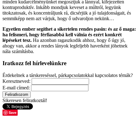
minden kudarcélményünket megosztjuk a lánnyal, kifejezetten
kontraproduktív. Inkább mondjuk keveset a múltról, legyünk
titokzatosak, és koncentráljunk rá, dicsérjük a jó tulajdonságait, és
semmiképp nem azt várjuk, hogy ő udvaroljon nekünk…
Egyetlen ember segíthet a sikertelen rendes pasin: és az ő maga:
ha felismeri, hogy férfiasabbá kell válnia és ezért konkrét
lépéseket tesz.
Ha azonban ragaszkodik ahhoz, hogy ő úgy jó,
ahogy van, akkor a rendes lányok legfeljebb haverként jöhetnek
nála számításba.
Iratkozz fel hírlevelünkre
Érdekelnek a társkereséssel, párkapcsolatokkal kapcsolatos témák?
Keresztneved:
E-mail címed:
Sikeresen feliratkoztál!
Save