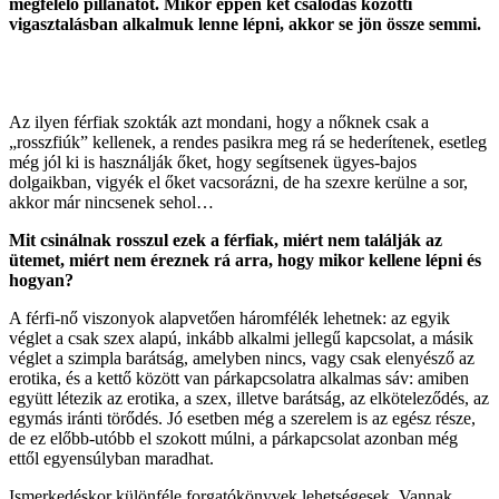
megfelelő pillanatot. Mikor éppen két csalódás közötti
vigasztalásban alkalmuk lenne lépni, akkor se jön össze semmi.
Az ilyen férfiak szokták azt mondani, hogy a nőknek csak a
„rosszfiúk” kellenek, a rendes pasikra meg rá se hederítenek, esetleg
még jól ki is használják őket, hogy segítsenek ügyes-bajos
dolgaikban, vigyék el őket vacsorázni, de ha szexre kerülne a sor,
akkor már nincsenek sehol…
Mit csinálnak rosszul ezek a férfiak, miért nem találják az
ütemet, miért nem éreznek rá arra, hogy mikor kellene lépni és
hogyan?
A férfi-nő viszonyok alapvetően háromfélék lehetnek: az egyik
véglet a csak szex alapú, inkább alkalmi jellegű kapcsolat, a másik
véglet a szimpla barátság, amelyben nincs, vagy csak elenyésző az
erotika, és a kettő között van párkapcsolatra alkalmas sáv: amiben
együtt létezik az erotika, a szex, illetve barátság, az elköteleződés, az
egymás iránti törődés. Jó esetben még a szerelem is az egész része,
de ez előbb-utóbb el szokott múlni, a párkapcsolat azonban még
ettől egyensúlyban maradhat.
Ismerkedéskor különféle forgatókönyvek lehetségesek. Vannak,