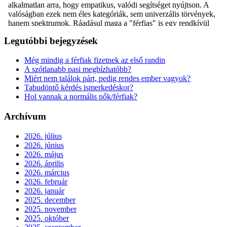
Legutóbbi bejegyzések
Még mindig a férfiak fizetnek az első randin
A szótlanabb pasi megbízhatóbb?
Miért nem találok párt, pedig rendes ember vagyok?
Tabudöntő kérdés ismerkedéskor?
Hol vannak a normális nők/férfiak?
Archívum
2026. július
2026. június
2026. május
2026. április
2026. március
2026. február
2026. január
2025. december
2025. november
2025. október