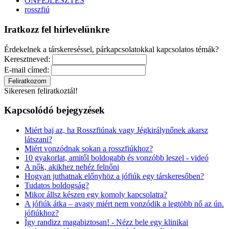
ÖNFEJLESZTÉS
rosszfiú
Iratkozz fel hírlevelünkre
Érdekelnek a társkereséssel, párkapcsolatokkal kapcsolatos témák?
Keresztneved:
E-mail címed:
Sikeresen feliratkoztál!
Kapcsolódó bejegyzések
Miért baj az, ha Rosszfiúnak vagy Jégkirálynőnek akarsz
látszani?
Miért vonzódnak sokan a rosszfiúkhoz?
10 gyakorlat, amitől boldogabb és vonzóbb leszel - videó
A nők, akikhez nehéz felnőni
Hogyan juthatnak előnyhöz a jófiúk egy társkeresőben?
Tudatos boldogság?
Mikor állsz készen egy komoly kapcsolatra?
A jófiúk átka – avagy miért nem vonzódik a legtöbb nő az ún.
jófiúkhoz?
Így randizz magabiztosan! - Nézz bele egy klinikai