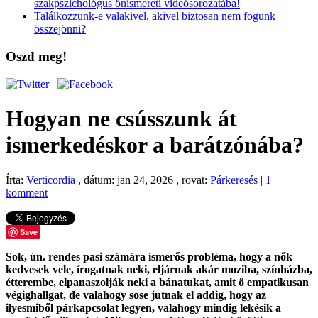
szakpszichológus önismereti videósorozatába!
Találkozzunk-e valakivel, akivel biztosan nem fogunk
összejönni?
Oszd meg!
Hogyan ne csússzunk át
ismerkedéskor a barátzónába?
Írta:
Verticordia
, dátum: jan 24, 2026 , rovat:
Párkeresés
|
1
komment
Save
Sok, ún. rendes pasi számára ismerős probléma, hogy a nők
kedvesek vele, írogatnak neki, eljárnak akár moziba, színházba,
étterembe, elpanaszolják neki a bánatukat, amit ő empatikusan
végighallgat, de valahogy sose jutnak el addig, hogy az
ilyesmiből párkapcsolat legyen, valahogy mindig lekésik a