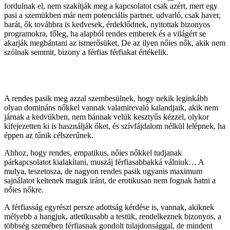
fordulnak el, nem szakítják meg a kapcsolatot csak azért, mert egy
pasi a szemükben már nem potenciális partner, udvarló, csak haver,
barát, ők továbbra is kedvesek, érdeklődnek, nyitottak bizonyos
programokra, főleg, ha alapból rendes emberek és a világért se
akarják megbántani az ismerősüket. De az ilyen nőies nők, akik nem
szólnak semmit, bizony a férfias férfiakat értékelik.
A rendes pasik meg azzal szembesülnek, hogy nekik leginkább
olyan domináns nőkkel vannak valamirevaló kalandjaik, akik nem
járnak a kedvükben, nem bánnak velük kesztyűs kézzel, olykor
kifejezetten ki is használják őket, és szívfájdalom nélkül lelépnek, ha
éppen az tűnik célszerűnek.
Ahhoz, hogy rendes, empatikus, nőies nőkkel tudjanak
párkapcsolatot kialakítani, muszáj férfiasabbakká válniuk… A
mulya, teszetosza, de nagyon rendes pasik ugyanis maximum
sajnálatot keltenek maguk iránt, de erotikusan nem fognak hatni a
nőies nőkre.
A férfiasság egyrészt persze adottság kérdése is, vannak, akiknek
mélyebb a hangjuk, atletikusabb a testük, rendelkeznek bizonyos, a
többség szemében férfiasnak gondolt tulajdonsággal, de mindent