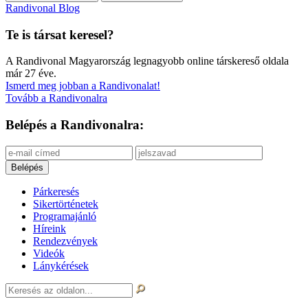
Randivonal Blog
Te is társat keresel?
A Randivonal Magyarország legnagyobb online társkereső oldala
már 27 éve.
Ismerd meg jobban a Randivonalat!
Tovább a Randivonalra
Belépés a Randivonalra:
Párkeresés
Sikertörténetek
Programajánló
Híreink
Rendezvények
Videók
Lánykérések