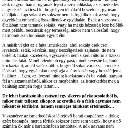
akik nagyon hamar ugranak fejest a szexualitásba, az ismerkedés
nagy részét azt teszi ki, hogy ilyen témákról beszélnek, gyorsan
elhálják a kapcsolatot és sokszor nem is foglalkoznak azzal, hogy
egyébként emberileg összeillenek-e egyáltalán. Ezek a viszonyok
általában nem tartanak sokáig, vagy ha mégis házasság lesz belőlük,
mert például becsúszik egy terhesség, akkor nem valószínű, hogy
harmonikusan tudnának együtt élni.
A másik véglet az a fajta ismerkedés, ahol sokáig csak cset,
levelezés, séták, kávézás, nagy beszélgetések zajlanak, de nem
történik fizikai közeledés, egyszerűen nem sikerül áttörni a fizikai
intimitás falát. Minél félénkebb egy pasi, minél kevésbé hajlandó
kockáztatni, annál valószínűbb, hogy túl sokat vár azzal a merész
lépéssel, hogy egyáltalán megfogja a lány kezét vagy hozzáérjen a
hajához… Igen, az ilyesmi mindig kockázatos és ha valaki nagyon
fél a visszautasítástól, akkor ez megbénítja, az ismerkedést meg a
barátság szintjén fogja tartani…
De lehet barátzónába csúszni egy sikeres párkapcsolatból is,
mikor már teljesen elkopott az erotika és a felek egymást nem
nőként és férfiként, hanem semleges társként értelmezik…
Visszatérve az ismerkedéskor létrejövő baráti csapdához: a dolog
azért becsapós, mert a férfiak sokszor észre sem veszik, hogy a nő
számára ők már a barátzónában landoltak. A nők ugyanis nem