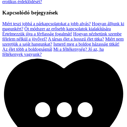
erotikus érdeklődését?
Kapcsolódó bejegyzések
Miért teszi jobbá a párkapcsolatokat a jobb alvás?
Hogyan álljunk ki
magunkért?
Öt módszer az erősebb kapcsolatok kialakítására
Értelmezzük újra a férfiasság fogalmát!
Hogyan nézhetünk szembe
félelem nélkül a jövővel?
A társas élet a hosszú élet titka?
Miért nem
szeretjük a saját hangunkat?
Ismerd meg a boldog házasság titkát!
Az élet több a boldogságnál
Mi a féltékenység? Jó az, ha
féltékenyek vagyunk?