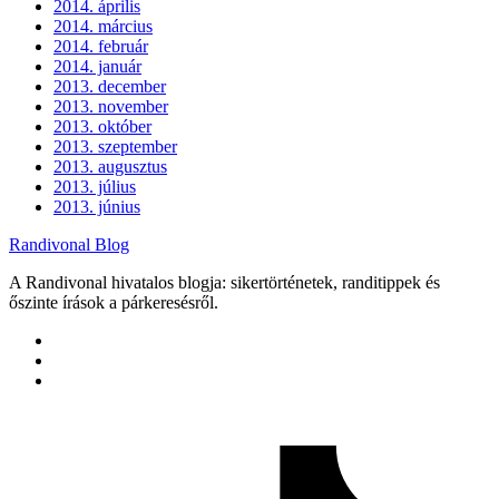
2014. április
2014. március
2014. február
2014. január
2013. december
2013. november
2013. október
2013. szeptember
2013. augusztus
2013. július
2013. június
Randivonal Blog
A Randivonal hivatalos blogja: sikertörténetek, randitippek és
őszinte írások a párkeresésről.