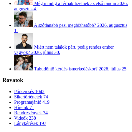
Még mindig a férfiak fizetnek az első randin
2026.
augusztus 4.
A szótlanabb pasi megbízhatóbb?
2026. augusztus
1.
Miért nem találok párt, pedig rendes ember
vagyok?
2026. július 30.
Tabudöntő kérdés ismerkedéskor?
2026. július 25.
Rovatok
Párkeresés
1042
Sikertörténetek
74
Programajánló
419
Híreink
71
Rendezvények
34
Videók
238
Lánykérések
197