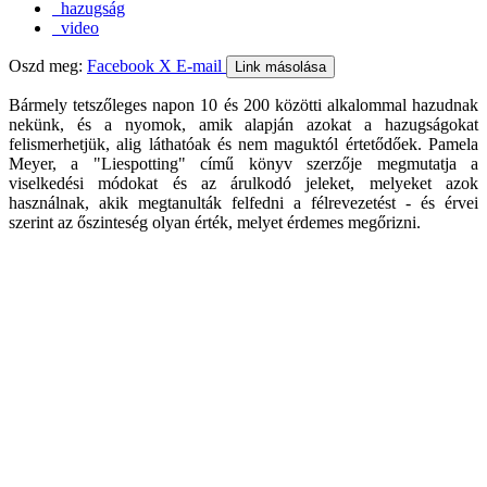
hazugság
video
Oszd meg:
Facebook
X
E-mail
Link másolása
Bármely tetszőleges napon 10 és 200 közötti alkalommal hazudnak
nekünk, és a nyomok, amik alapján azokat a hazugságokat
felismerhetjük, alig láthatóak és nem maguktól értetődőek. Pamela
Meyer, a "Liespotting" című könyv szerzője megmutatja a
viselkedési módokat és az árulkodó jeleket, melyeket azok
használnak, akik megtanulták felfedni a félrevezetést - és érvei
szerint az őszinteség olyan érték, melyet érdemes megőrizni.