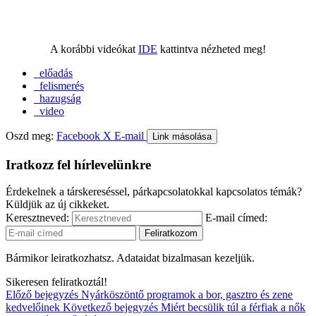
A korábbi videókat
IDE
kattintva nézheted meg!
előadás
felismerés
hazugság
video
Oszd meg:
Facebook
X
E-mail
Link másolása
Iratkozz fel hírlevelünkre
Érdekelnek a társkereséssel, párkapcsolatokkal kapcsolatos témák?
Küldjük az új cikkeket.
Keresztneved:
E-mail címed:
Bármikor leiratkozhatsz. Adataidat bizalmasan kezeljük.
Sikeresen feliratkoztál!
Előző bejegyzés
Nyárköszöntő programok a bor, gasztro és zene
kedvelőinek
Következő bejegyzés
Miért becsülik túl a férfiak a nők