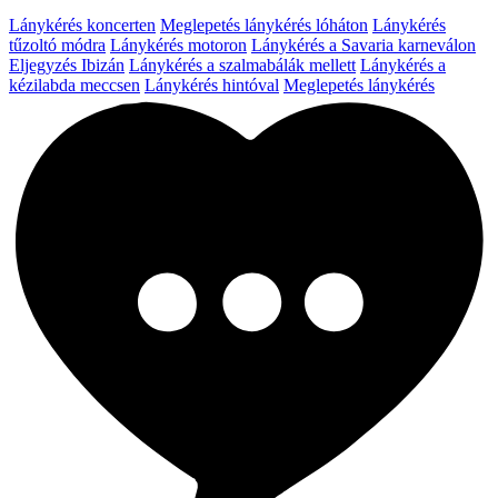
Lánykérés koncerten
Meglepetés lánykérés lóháton
Lánykérés
tűzoltó módra
Lánykérés motoron
Lánykérés a Savaria karneválon
Eljegyzés Ibizán
Lánykérés a szalmabálák mellett
Lánykérés a
kézilabda meccsen
Lánykérés hintóval
Meglepetés lánykérés