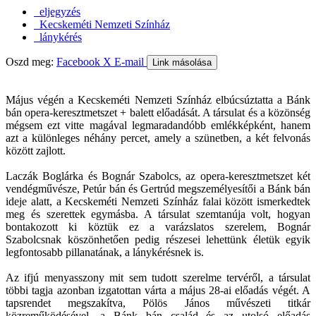
eljegyzés
Kecskeméti Nemzeti Színház
lánykérés
Oszd meg:
Facebook
X
E-mail
Link másolása
Május végén a Kecskeméti Nemzeti Színház elbúcsúztatta a Bánk
bán opera-keresztmetszet + balett előadását. A társulat és a közönség
mégsem ezt vitte magával legmaradandóbb emlékképként, hanem
azt a különleges néhány percet, amely a szünetben, a két felvonás
között zajlott.
Laczák Boglárka és Bognár Szabolcs, az opera-keresztmetszet két
vendégművésze, Petúr bán és Gertrúd megszemélyesítői a Bánk bán
ideje alatt, a Kecskeméti Nemzeti Színház falai között ismerkedtek
meg és szerettek egymásba. A társulat szemtanúja volt, hogyan
bontakozott ki köztük ez a varázslatos szerelem, Bognár
Szabolcsnak köszönhetően pedig részesei lehettünk életük egyik
legfontosabb pillanatának, a lánykérésnek is.
Az ifjú menyasszony mit sem tudott szerelme tervéről, a társulat
többi tagja azonban izgatottan várta a május 28-ai előadás végét. A
tapsrendet megszakítva, Pölös János művészeti titkár
közreműködésével, a Bánk bán család és az utolsó előadás