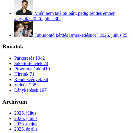
Miért nem találok párt, pedig rendes ember
vagyok?
2026. július 30.
Tabudöntő kérdés ismerkedéskor?
2026. július 25.
Rovatok
Párkeresés
1042
Sikertörténetek
74
Programajánló
419
Híreink
71
Rendezvények
34
Videók
238
Lánykérések
197
Archívum
2026. július
2026. június
2026. május
2026. április