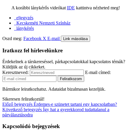
A korábbi lánykérős videókat
IDE
kattintva nézheted meg!
eljegyzés
Kecskeméti Nemzeti Színház
lánykérés
Oszd meg:
Facebook
X
E-mail
Link másolása
Iratkozz fel hírlevelünkre
Érdekelnek a társkereséssel, párkapcsolatokkal kapcsolatos témák?
Küldjük az új cikkeket.
Keresztneved:
E-mail címed:
Bármikor leiratkozhatsz. Adataidat bizalmasan kezeljük.
Sikeresen feliratkoztál!
Előző bejegyzés
Érdemes-e szünetet tartani egy kapcsolatban?
Következő bejegyzés
Így hat a gyerekkorod tudattalanul a
párválasztásodra
Kapcsolódó bejegyzések