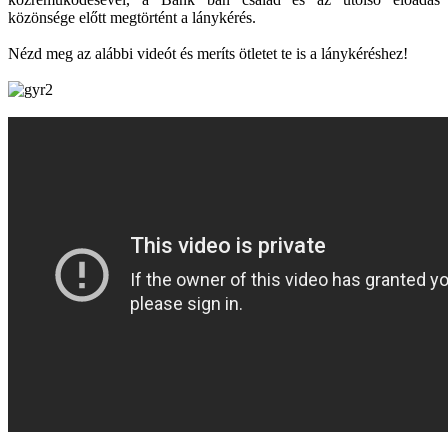
közönsége előtt megtörtént a lánykérés.
Nézd meg az alábbi videót és meríts ötletet te is a lánykéréshez!