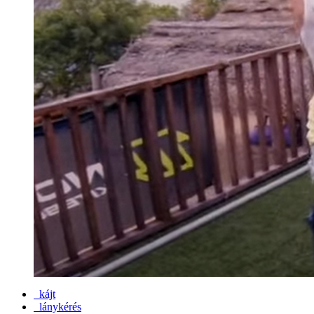
kájt
lánykérés