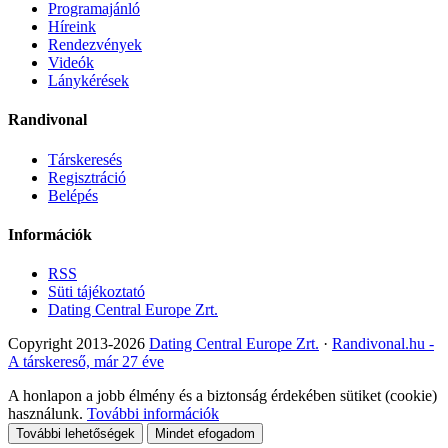
Programajánló
Híreink
Rendezvények
Videók
Lánykérések
Randivonal
Társkeresés
Regisztráció
Belépés
Információk
RSS
Süti tájékoztató
Dating Central Europe Zrt.
Copyright 2013-2026
Dating Central Europe Zrt.
·
Randivonal.hu -
A társkereső, már 27 éve
A honlapon a jobb élmény és a biztonság érdekében sütiket (cookie)
használunk.
További információk
További lehetőségek
Mindet efogadom