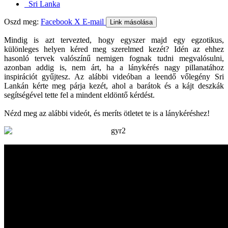
Sri Lanka
Oszd meg:
Facebook
X
E-mail
Link másolása
Mindig is azt tervezted, hogy egyszer majd egy egzotikus,
különleges helyen kéred meg szerelmed kezét? Idén az ehhez
hasonló tervek valószínű nemigen fognak tudni megvalósulni,
azonban addig is, nem árt, ha a lánykérés nagy pillanatához
inspirációt gyűjtesz. Az alábbi videóban a leendő vőlegény Sri
Lankán kérte meg párja kezét, ahol a barátok és a kájt deszkák
segítségével tette fel a mindent eldöntő kérdést.
Nézd meg az alábbi videót, és meríts ötletet te is a lánykéréshez!