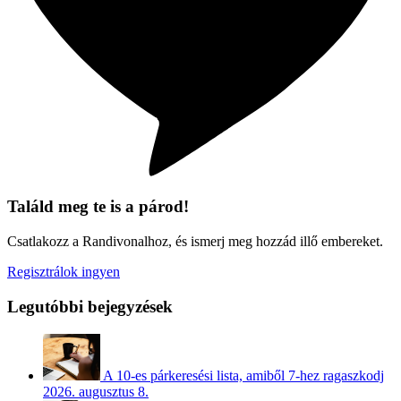
Találd meg te is a párod!
Csatlakozz a Randivonalhoz, és ismerj meg hozzád illő embereket.
Regisztrálok ingyen
Legutóbbi bejegyzések
A 10-es párkeresési lista, amiből 7-hez ragaszkodj
2026. augusztus 8.