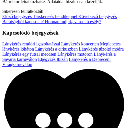
Bármikor leiratkozhatsz. Adataidat bizalmasan kezeljük.
Sikeresen feliratkoztál!
Előző bejegyzés
Társkeresés hendikeppel
Következő bejegyzés
Barátságból kapcsolat? Honnan tudjuk, van-e rá esély?
Kapcsolódó bejegyzések
Lánykérés rendőri igazoltatással
Lánykérés koncerten
Meglepetés
lánykérés lóháton
Lánykérés a cirkuszban
Lánykérés tűzoltó módra
Lánykérés egy futsal meccsen
Lánykérés motoron
Lánykérés a
Savaria karneválon
Eljegyzés Ibizán
Lánykérés a Debreceni
Virágkarneválon