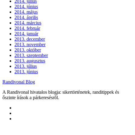
2014. július
2014. június
2014. május
2014. április
2014. március
2014. február
2014. január
2013. december
2013. november
2013. október
2013. szeptember
2013. augusztus
2013. július
2013. június
Randivonal Blog
A Randivonal hivatalos blogja: sikertörténetek, randitippek és
őszinte írások a párkeresésről.