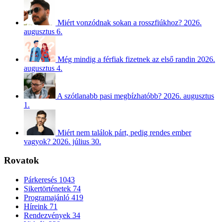
Miért vonzódnak sokan a rosszfiúkhoz?
2026.
augusztus 6.
Még mindig a férfiak fizetnek az első randin
2026.
augusztus 4.
A szótlanabb pasi megbízhatóbb?
2026. augusztus
1.
Miért nem találok párt, pedig rendes ember
vagyok?
2026. július 30.
Rovatok
Párkeresés
1043
Sikertörténetek
74
Programajánló
419
Híreink
71
Rendezvények
34