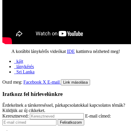
A korábbi lánykérős videókat
IDE
kattintva nézheted meg!
kájt
lánykérés
Sri Lanka
Oszd meg:
Facebook
X
E-mail
Link másolása
Iratkozz fel hírlevelünkre
Érdekelnek a társkereséssel, párkapcsolatokkal kapcsolatos témák?
Küldjük az új cikkeket.
Keresztneved:
E-mail címed: