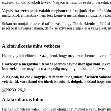
érzések, álmok, jövőbeli tervek. Nagyon is hasznos ezekről beszélni,
Vagyis,
ha szeretnénk valakit megismerni, áruljunk el minél töb
magunkról, a másiknak nem lesz könnyű megtalálnia a hozzánk vezető
Sokan ott rontják el az első találkozást, hogy
félnek elárulni példáu
jó része is ugyanezt akarja, de ők se szívesen árulják el a vágyaikat, m
A kitárulkozás mint vetkőzés
Ha megnyílok előtted, az azt jelenti, hogy megbízom benned, szeretn
Csakhogy
a megnyílás ütemét érdemes egymáshoz igazítani
. Kevé
lemeztelenítette magát, a másik pedig még ott gubbaszt felöltözve.
A legjobb, ha csak hagyjuk felfedezni magunkat, őszintén válasz
véletlenül, váratlanul derülnek ki rólunk dolgok.
Például hogy írtu
A kitárulkozás hibái
Ha nagyon tetszik valaki, könnyen elragadhat minket a vágy, hogy
mi