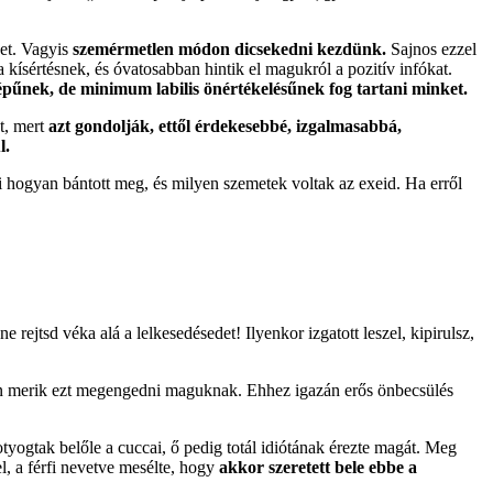
ket. Vagyis
szemérmetlen módon dicsekedni kezdünk.
Sajnos ezzel
 kísértésnek, és óvatosabban hintik el magukról a pozitív infókat.
pűnek, de minimum labilis önértékelésűnek fog tartani minket.
t, mert
azt gondolják, ettől érdekesebbé, izgalmasabbá,
l.
i hogyan bántott meg, és milyen szemetek voltak az exeid. Ha erről
 rejtsd véka alá a lelkesedésedet! Ilyenkor izgatott leszel, kipirulsz,
n merik ezt megengedni maguknak. Ehhez igazán erős önbecsülés
tyogtak belőle a cuccai, ő pedig totál idiótának érezte magát. Meg
l, a férfi nevetve mesélte, hogy
akkor szeretett bele ebbe a