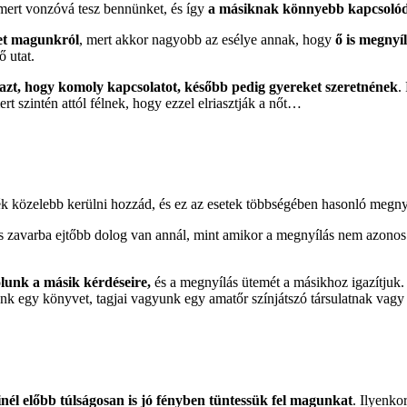
 mert vonzóvá tesz bennünket, és így
a másiknak könnyebb kapcsoló
bet magunkról
, mert akkor nagyobb az esélye annak, hogy
ő is megnyíl
 utat.
l azt, hogy komoly kapcsolatot, később pedig gyereket szeretnének
.
ert szintén attól félnek, hogy ezzel elriasztják a nőt…
ék közelebb kerülni hozzád, és ez az esetek többségében hasonló megny
s zavarba ejtőbb dolog van annál, mint amikor a megnyílás nem azonos üt
olunk a másik kérdéseire,
és a megnyílás ütemét a másikhoz igazítjuk
nk egy könyvet, tagjai vagyunk egy amatőr színjátszó társulatnak vag
nél előbb túlságosan is jó fényben tüntessük fel magunkat
. Ilyenko