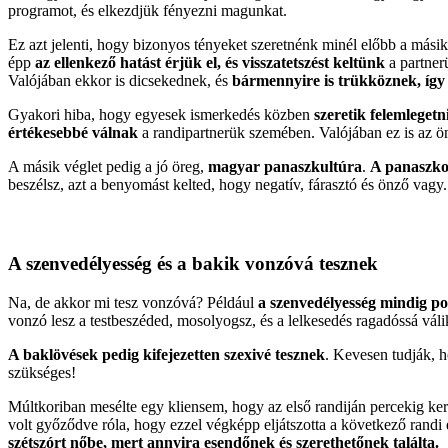
programot, és elkezdjük fényezni magunkat.
Ez azt jelenti, hogy bizonyos tényeket szeretnénk minél előbb a más
épp
az ellenkező hatást érjük el, és visszatetszést keltünk
a partner
Valójában ekkor is dicsekednek, és
bármennyire is trükköznek, így i
Gyakori hiba, hogy egyesek ismerkedés közben
szeretik felemleget
értékesebbé válnak
a randipartnerük szemében. Valójában ez is az ö
A másik véglet pedig a jó öreg,
magyar panaszkultúra
.
A panaszko
beszélsz, azt a benyomást kelted, hogy negatív, fárasztó és önző vagy.
A szenvedélyesség és a bakik vonzóvá tesznek
Na, de akkor mi tesz vonzóvá? Például
a szenvedélyesség mindig poz
vonzó lesz a testbeszéded, mosolyogsz, és a lelkesedés ragadóssá vál
A baklövések pedig kifejezetten szexivé tesznek
. Kevesen tudják, 
szükséges!
Múltkoriban mesélte egy kliensem, hogy az első randiján percekig kere
volt győződve róla, hogy ezzel végképp eljátszotta a következő randi
szétszórt nőbe, mert annyira esendőnek és szerethetőnek találta.