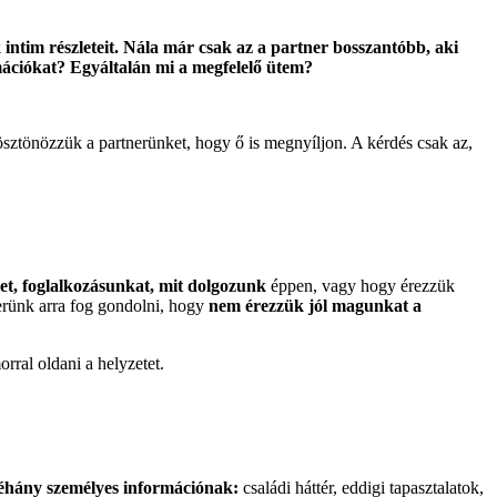
 intim részleteit. Nála már csak az a partner bosszantóbb, aki
mációkat? Egyáltalán mi a megfelelő ütem?
ösztönözzük a partnerünket, hogy ő is megnyíljon. A kérdés csak az,
t, foglalkozásunkat, mit dolgozunk
éppen, vagy hogy érezzük
nerünk arra fog gondolni, hogy
nem érezzük jól magunkat a
ral oldani a helyzetet.
néhány személyes információnak:
családi háttér, eddigi tapasztalatok,