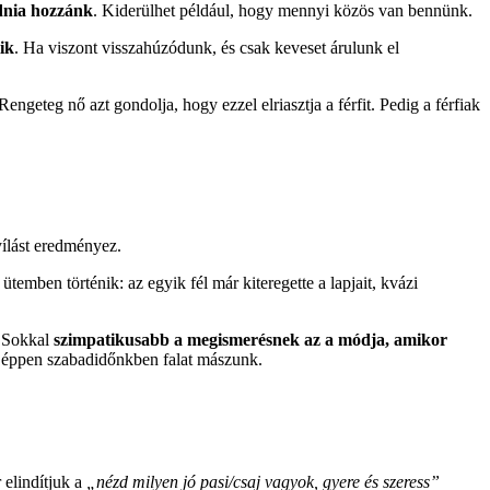
dnia hozzánk
. Kiderülhet például, hogy mennyi közös van bennünk.
ik
. Ha viszont visszahúzódunk, és csak keveset árulunk el
 Rengeteg nő azt gondolja, hogy ezzel elriasztja a férfit. Pedig a férfiak
ílást eredményez.
emben történik: az egyik fél már kiteregette a lapjait, kvázi
. Sokkal
szimpatikusabb a megismerésnek az a módja, amikor
y éppen szabadidőnkben falat mászunk.
r elindítjuk a
„nézd milyen jó pasi/csaj vagyok, gyere és szeress”