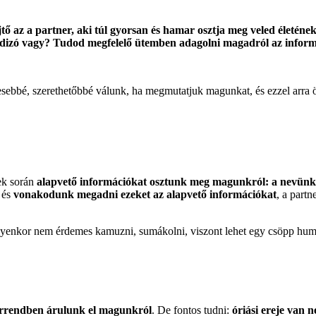
ő az a partner, aki túl gyorsan és hamar osztja meg veled életének
randizó vagy? Tudod megfelelő ütemben adagolni magadról az infor
esebbé, szerethetőbbé válunk, ha megmutatjuk magunkat, és ezzel arra 
ek során
alapvető információkat osztunk meg magunkról: a nevünke
 és
vonakodunk megadni ezeket az alapvető információkat
, a part
lyenkor nem érdemes kamuzni, sumákolni, viszont lehet egy csöpp humor
sorrendben árulunk el magunkról
. De fontos tudni:
óriási ereje van 