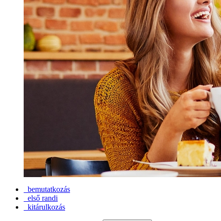
bemutatkozás
első randi
kitárulkozás