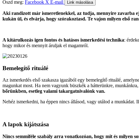
Oszd meg:
Facebook
X
E-mail
Link másolása
Aki randizott már ismeretlenekkel, az tudja, mennyire zavarba ejt
kukán ül, és elvárja, hogy szórakoztasd. Te vajon milyen első 
A kitárulkozás igen fontos és hatásos ismerkedési technika
: érdek
hogy mikor és mennyit áruljak el magamról.
Bemelegítő rituálé
Az ismerkedés első szakasza igazából egy bemelegítő rituálé, amelyn
magunkat most. Ha nem vagyunk büszkék a hátterünkre, munkánkra,
bőrünkben, esetleg valami takargatnivalónk van.
Nehéz ismerkedni, ha éppen nincs állásod, vagy utálod a munkádat. I
A lapok kijátszása
Nincs semmiféle szabály arra vonatkozóan, hogy mit és milyen 