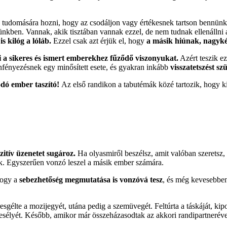
ik tudomására hozni, hogy az csodáljon vagy értékesnek tartson bennün
ünkben. Vannak, akik tisztában vannak ezzel, de nem tudnak ellenállni a
s kilóg a lóláb.
Ezzel csak azt érjük el, hogy
a másik hiúnak, nagyké
ni a sikeres és ismert emberekhez fűződő viszonyukat.
Azért teszik ez
nfényezésnek egy minősített esete, és gyakran inkább
visszatetszést szü
dó ember taszító!
Az első randikon a tabutémák közé tartozik, hogy k
itív üzenetet sugároz.
Ha olyasmiről beszélsz, amit valóban szeretsz, ne
ik. Egyszerűen vonzó leszel a másik ember számára.
hogy a
sebezhetőség megmutatása is vonzóvá tesz
, és még kevesebbe
sgélte a mozijegyét, utána pedig a szemüvegét. Feltúrta a táskáját, kipo
 esélyét. Később, amikor már összeházasodtak az akkori randipartneréve