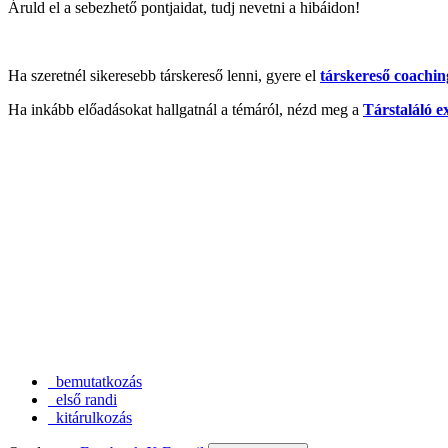
Áruld el a sebezhető pontjaidat, tudj nevetni a hibáidon!
Ha szeretnél sikeresebb társkereső lenni, gyere el
társkereső coachin
Ha inkább előadásokat hallgatnál a témáról, nézd meg a
Társtaláló e
bemutatkozás
első randi
kitárulkozás