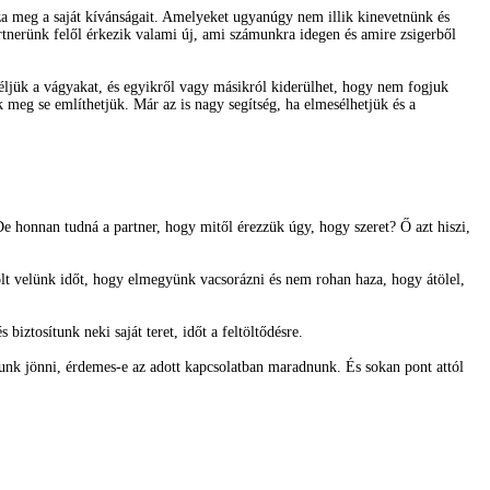
za meg a saját kívánságait. Amelyeket ugyanúgy nem illik kinevetnünk és
nerünk felől érkezik valami új, ami számunkra idegen és amire zsigerből
éljük a vágyakat, és egyikről vagy másikról kiderülhet, hogy nem fogjuk
meg se említhetjük. Már az is nagy segítség, ha elmesélhetjük és a
honnan tudná a partner, hogy mitől érezzük úgy, hogy szeret? Ő azt hiszi,
tölt velünk időt, hogy elmegyünk vacsorázni és nem rohan haza, hogy átölel,
iztosítunk neki saját teret, időt a feltöltődésre.
gunk jönni, érdemes-e az adott kapcsolatban maradnunk. És sokan pont attól