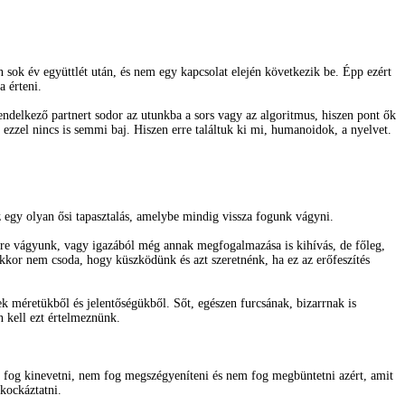
 sok év együttlét után, és nem egy kapcsolat elején következik be. Épp ezért
a érteni.
ndelkező partnert sodor az utunkba a sors vagy az algoritmus, hiszen pont ők
ezzel nincs is semmi baj. Hiszen erre találtuk ki mi, humanoidok, a nyelvet.
 egy olyan ősi tapasztalás, amelybe mindig vissza fogunk vágyni.
re vágyunk, vagy igazából még annak megfogalmazása is kihívás, de főleg,
kkor nem csoda, hogy küszködünk és azt szeretnénk, ha ez az erőfeszítés
 méretükből és jelentőségükből. Sőt, egészen furcsának, bizarrnak is
 kell ezt értelmeznünk.
 fog kinevetni, nem fog megszégyeníteni és nem fog megbüntetni azért, amit
 kockáztatni.