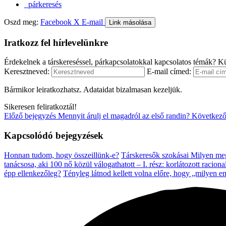
párkeresés
Oszd meg:
Facebook
X
E-mail
Link másolása
Iratkozz fel hírlevelünkre
Érdekelnek a társkereséssel, párkapcsolatokkal kapcsolatos témák? Kü
Keresztneved:
E-mail címed:
Bármikor leiratkozhatsz. Adataidat bizalmasan kezeljük.
Sikeresen feliratkoztál!
Előző bejegyzés
Mennyit árulj el magadról az első randin?
Következő
Kapcsolódó bejegyzések
Honnan tudom, hogy összeillünk-e?
Társkeresők szokásai
Milyen meg
tanácsosa, aki 100 nő közül válogathatott – I. rész: korlátozott raciona
épp ellenkezőleg?
Tényleg látnod kellett volna előre, hogy „milyen e