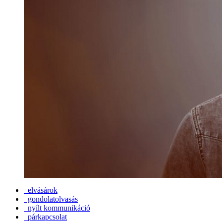
elvásárok
gondolatolvasás
nyílt kommunikáció
párkapcsolat