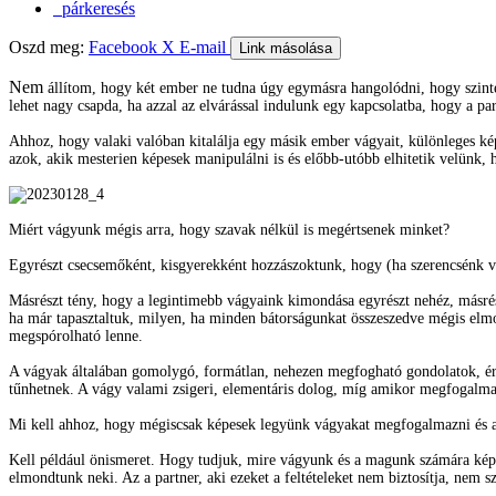
párkeresés
Oszd meg:
Facebook
X
E-mail
Link másolása
Nem
állítom, hogy két ember ne tudna úgy egymásra hangolódni, hogy szinte ú
lehet nagy csapda, ha azzal az elvárással indulunk egy kapcsolatba, hogy a pa
Ahhoz, hogy valaki valóban kitalálja egy másik ember vágyait, különleges kép
azok, akik mesterien képesek manipulálni is és előbb-utóbb elhitetik velünk,
Miért vágyunk mégis arra, hogy szavak nélkül is megértsenek minket?
Egyrészt csecsemőként, kisgyerekként hozzászoktunk, hogy (ha szerencsénk vol
Másrészt tény, hogy a legintimebb vágyaink kimondása egyrészt nehéz, másr
ha már tapasztaltuk, milyen, ha minden bátorságunkat összeszedve mégis elmon
megspórolható lenne.
A vágyak általában gomolygó, formátlan, nehezen megfogható gondolatok, érzé
tűnhetnek. A vágy valami zsigeri, elementáris dolog, míg amikor megfogalmaz
Mi kell ahhoz, hogy mégiscsak képesek legyünk vágyakat megfogalmazni és a
Kell például önismeret. Hogy tudjuk, mire vágyunk és a magunk számára képe
elmondtunk neki. Az a partner, aki ezeket a feltételeket nem biztosítja, nem sz