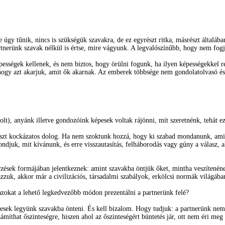
gy tűnik, nincs is szükségük szavakra, de ez egyrészt ritka, másrészt általában
rtnerünk szavak nélkül is értse, mire vágyunk. A legvalószínűbb, hogy nem fogj
ességek kellenek, és nem biztos, hogy örülni fogunk, ha ilyen képességekkel re
 hogy azt akarjuk, amit ők akarnak. Az emberek többsége nem gondolatolvasó és 
t), anyánk illetve gondozóink képesek voltak rájönni, mit szeretnénk, tehát ez
észt kockázatos dolog. Ha nem szoktunk hozzá, hogy ki szabad mondanunk, ami
djuk, mit kívánunk, és erre visszautasítás, felháborodás vagy gúny a válasz, a
sek formájában jelentkeznek: amint szavakba öntjük őket, mintha veszítenének
zuk, akkor már a civilizációs, társadalmi szabályok, erkölcsi normák világában
zokat a lehető legkedvezőbb módon prezentálni a partnerünk felé?
sek legyünk szavakba önteni. És kell bizalom. Hogy tudjuk: a partnerünk nem
ámíthat őszinteségre, hiszen ahol az őszinteségért büntetés jár, ott nem éri meg