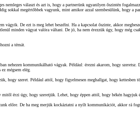
ges nemleges választ és azt is, hogy a partnerünk ugyanilyen őszintén fogalmaz
ddig sokkal megértőbbek vagyunk, mint amikor azzal szembesülünk, hogy a part
em vágyik. De ezt is meg lehet beszélni. Ha a kapcsolat őszinte, akkor megbesz
lenül minden vágyat valóra váltani. De jó, ha nem érezzük úgy, hogy még csak 
őhozni a témát.
an nehezen kommunikálható vágyak. Például: érezni akarom, hogy szeretsz. De 
és ez mégsem elég.
zzük, hogy szeret. Például attól, hogy figyelmesen meghallgat, hogy kettesben 
 mitől érzi úgy, hogy szeretjük. Lehet, hogy éppen attól, hogy békén hagyjuk és b
jutunk előre. De ha meg merjük kockáztatni a nyílt kommunikációt, akkor rá fo