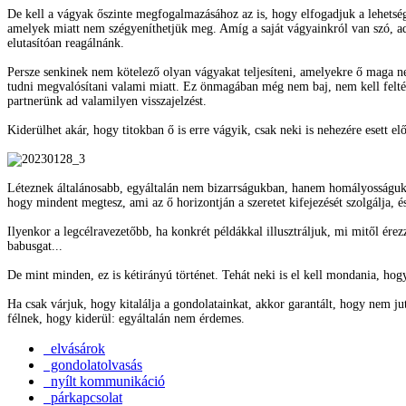
De kell a vágyak őszinte megfogalmazásához az is, hogy elfogadjuk a lehetsé
amelyek miatt nem szégyeníthetjük meg. Amíg a saját vágyainkról van szó, a
elutasítóan reagálnánk.
Persze senkinek nem kötelező olyan vágyakat teljesíteni, amelyekre ő maga n
tudni megvalósítani valami miatt. Ez önmagában még nem baj, nem kell feltét
partnerünk ad valamilyen visszajelzést.
Kiderülhet akár, hogy titokban ő is erre vágyik, csak neki is nehezére esett el
Léteznek általánosabb, egyáltalán nem bizarrságukban, hanem homályosságukb
hogy mindent megtesz, ami az ő horizontján a szeretet kifejezését szolgálja, 
Ilyenkor a legcélravezetőbb, ha konkrét példákkal illusztráljuk, mi mitől ére
babusgat...
De mint minden, ez is kétirányú történet. Tehát neki is el kell mondania, hogy
Ha csak várjuk, hogy kitalálja a gondolatainkat, akkor garantált, hogy nem 
félnek, hogy kiderül: egyáltalán nem érdemes.
elvásárok
gondolatolvasás
nyílt kommunikáció
párkapcsolat