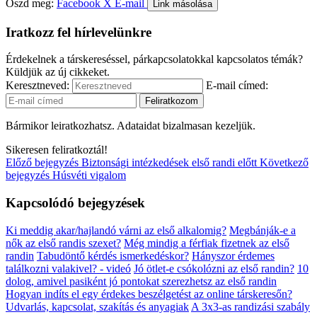
Oszd meg:
Facebook
X
E-mail
Link másolása
Iratkozz fel hírlevelünkre
Érdekelnek a társkereséssel, párkapcsolatokkal kapcsolatos témák?
Küldjük az új cikkeket.
Keresztneved:
E-mail címed:
Bármikor leiratkozhatsz. Adataidat bizalmasan kezeljük.
Sikeresen feliratkoztál!
Előző bejegyzés
Biztonsági intézkedések első randi előtt
Következő
bejegyzés
Húsvéti vigalom
Kapcsolódó bejegyzések
Ki meddig akar/hajlandó várni az első alkalomig?
Megbánják-e a
nők az első randis szexet?
Még mindig a férfiak fizetnek az első
randin
Tabudöntő kérdés ismerkedéskor?
Hányszor érdemes
találkozni valakivel? - videó
Jó ötlet-e csókolózni az első randin?
10
dolog, amivel pasiként jó pontokat szerezhetsz az első randin
Hogyan indíts el egy érdekes beszélgetést az online társkeresőn?
Udvarlás, kapcsolat, szakítás és anyagiak
A 3x3-as randizási szabály