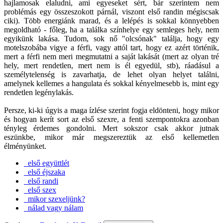
hajlamosak elaludni, ami egyeseket sért, bár szerintem nem
problémás egy összeszokott párnál, viszont első randin mégiscsak
ciki). Több energiánk marad, és a lelépés is sokkal könnyebben
megoldható - főleg, ha a találka színhelye egy semleges hely, nem
egyikünk lakása. Tudom, sok nő "olcsónak" találja, hogy egy
motelszobába vigye a férfi, vagy attól tart, hogy ez azért történik,
mert a férfi nem meri megmutatni a saját lakását (mert az olyan tré
hely, mert rendetlen, mert nem is él egyedül, stb), ráadásul a
személytelenség is zavarhatja, de lehet olyan helyet találni,
amelynek kellemes a hangulata és sokkal kényelmesebb is, mint egy
rendetlen legénylakás.
Persze, ki-ki úgyis a maga ízlése szerint fogja eldönteni, hogy mikor
és hogyan kerít sort az első szexre, a fenti szempontokra azonban
tényleg érdemes gondolni. Mert sokszor csak akkor jutnak
eszünkbe, mikor már megszereztük az első kellemetlen
élményünket.
első együttlét
első éjszaka
első randi
első szex
mikor szexeljünk?
nálad vagy nálam