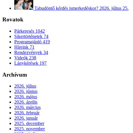
Tabudöntő kérdés ismerkedéskor?
2026. július 25.
Rovatok
Párkeresés
1042
Sikertörténetek
74
Programajánló
419
Híreink
71
Rendezvények
34
Videók
238
Lánykérések
197
Archívum
2026. július
2026. június
2026. május
2026. április
2026. március
2026. február
2026. január
2025. december
2025. november