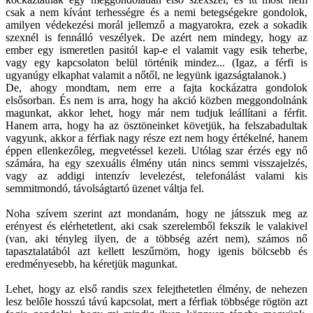
csak a nem kívánt terhességre és a nemi betegségekre gondolok,
amilyen védekezési morál jellemző a magyarokra, ezek a sokadik
szexnél is fennálló veszélyek. De azért nem mindegy, hogy az
ember egy ismeretlen pasitól kap-e el valamit vagy esik teherbe,
vagy egy kapcsolaton belül történik mindez... (Igaz, a férfi is
ugyanúgy elkaphat valamit a nőtől, ne legyünk igazságtalanok.)
De, ahogy mondtam, nem erre a fajta kockázatra gondolok
elsősorban. És nem is arra, hogy ha akció közben meggondolnánk
magunkat, akkor lehet, hogy már nem tudjuk leállítani a férfit.
Hanem arra, hogy ha az ösztöneinket követjük, ha felszabadultak
vagyunk, akkor a férfiak nagy része ezt nem hogy értékelné, hanem
éppen ellenkezőleg, megvetéssel kezeli. Utólag szar érzés egy nő
számára, ha egy szexuális élmény után nincs semmi visszajelzés,
vagy az addigi intenzív levelezést, telefonálást valami kis
semmitmondó, távolságtartó üzenet váltja fel.
Noha szívem szerint azt mondanám, hogy ne játsszuk meg az
erényest és elérhetetlent, aki csak szerelemből fekszik le valakivel
(van, aki tényleg ilyen, de a többség azért nem), számos nő
tapasztalatából azt kellett leszűrnöm, hogy igenis bölcsebb és
eredményesebb, ha kéretjük magunkat.
Lehet, hogy az első randis szex felejthetetlen élmény, de nehezen
lesz belőle hosszú távú kapcsolat, mert a férfiak többsége rögtön azt