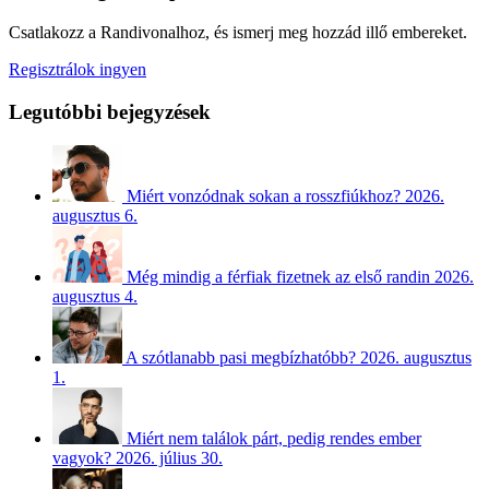
Csatlakozz a Randivonalhoz, és ismerj meg hozzád illő embereket.
Regisztrálok ingyen
Legutóbbi bejegyzések
Miért vonzódnak sokan a rosszfiúkhoz?
2026.
augusztus 6.
Még mindig a férfiak fizetnek az első randin
2026.
augusztus 4.
A szótlanabb pasi megbízhatóbb?
2026. augusztus
1.
Miért nem találok párt, pedig rendes ember
vagyok?
2026. július 30.