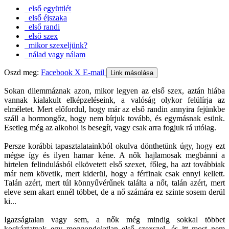
első együttlét
első éjszaka
első randi
első szex
mikor szexeljünk?
nálad vagy nálam
Oszd meg:
Facebook
X
E-mail
Link másolása
Sokan dilemmáznak azon, mikor legyen az első szex, aztán hiába
vannak kialakult elképzeléseink, a valóság olykor felülírja az
elméletet. Mert előfordul, hogy már az első randin annyira fejünkbe
száll a hormongőz, hogy nem bírjuk tovább, és egymásnak esünk.
Esetleg még az alkohol is besegít, vagy csak arra fogjuk rá utólag.
Persze korábbi tapasztalatainkból okulva dönthetünk úgy, hogy ezt
mégse így és ilyen hamar kéne. A nők hajlamosak megbánni a
hirtelen felindulásból elkövetett első szexet, főleg, ha azt továbbiak
már nem követik, mert kiderül, hogy a férfinak csak ennyi kellett.
Talán azért, mert túl könnyűvérűnek találta a nőt, talán azért, mert
eleve sem akart ennél többet, de a nő számára ez szinte sosem derül
ki...
Igazságtalan vagy sem, a nők még mindig sokkal többet
kockáztatnak egy meggondolatlan első szexszel, és itt most nem