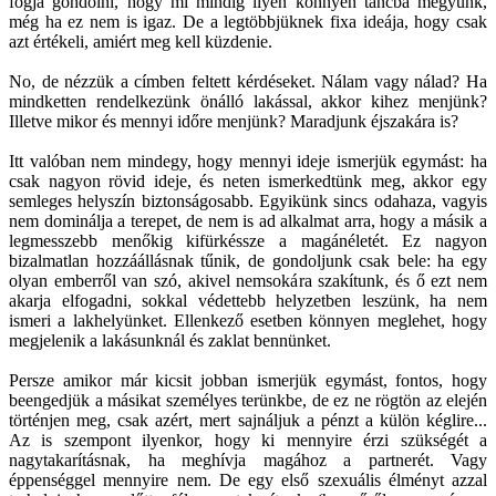
fogja gondolni, hogy mi mindig ilyen könnyen táncba megyünk,
még ha ez nem is igaz. De a legtöbbjüknek fixa ideája, hogy csak
azt értékeli, amiért meg kell küzdenie.
No, de nézzük a címben feltett kérdéseket. Nálam vagy nálad? Ha
mindketten rendelkezünk önálló lakással, akkor kihez menjünk?
Illetve mikor és mennyi időre menjünk? Maradjunk éjszakára is?
Itt valóban nem mindegy, hogy mennyi ideje ismerjük egymást: ha
csak nagyon rövid ideje, és neten ismerkedtünk meg, akkor egy
semleges helyszín biztonságosabb. Egyikünk sincs odahaza, vagyis
nem dominálja a terepet, de nem is ad alkalmat arra, hogy a másik a
legmesszebb menőkig kifürkéssze a magánéletét. Ez nagyon
bizalmatlan hozzáállásnak tűnik, de gondoljunk csak bele: ha egy
olyan emberről van szó, akivel nemsokára szakítunk, és ő ezt nem
akarja elfogadni, sokkal védettebb helyzetben leszünk, ha nem
ismeri a lakhelyünket. Ellenkező esetben könnyen meglehet, hogy
megjelenik a lakásunknál és zaklat bennünket.
Persze amikor már kicsit jobban ismerjük egymást, fontos, hogy
beengedjük a másikat személyes terünkbe, de ez ne rögtön az elején
történjen meg, csak azért, mert sajnáljuk a pénzt a külön kéglire...
Az is szempont ilyenkor, hogy ki mennyire érzi szükségét a
nagytakarításnak, ha meghívja magához a partnerét. Vagy
éppenséggel mennyire nem. De egy első szexuális élményt azzal