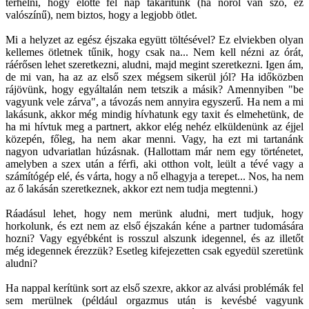
terhelni, hogy előtte fél nap takarítunk (ha nőről van szó, ez
valószínű), nem biztos, hogy a legjobb ötlet.
Mi a helyzet az egész éjszaka együtt töltésével? Ez elviekben olyan
kellemes ötletnek tűnik, hogy csak na... Nem kell nézni az órát,
ráérősen lehet szeretkezni, aludni, majd megint szeretkezni. Igen ám,
de mi van, ha az az első szex mégsem sikerül jól? Ha időközben
rájövünk, hogy egyáltalán nem tetszik a másik? Amennyiben "be
vagyunk vele zárva", a távozás nem annyira egyszerű. Ha nem a mi
lakásunk, akkor még mindig hívhatunk egy taxit és elmehetünk, de
ha mi hívtuk meg a partnert, akkor elég nehéz elküldenünk az éjjel
közepén, főleg, ha nem akar menni. Vagy, ha ezt mi tartanánk
nagyon udvariatlan húzásnak. (Hallottam már nem egy történetet,
amelyben a szex után a férfi, aki otthon volt, leült a tévé vagy a
számítógép elé, és várta, hogy a nő elhagyja a terepet... Nos, ha nem
az ő lakásán szeretkeznek, akkor ezt nem tudja megtenni.)
Ráadásul lehet, hogy nem merünk aludni, mert tudjuk, hogy
horkolunk, és ezt nem az első éjszakán kéne a partner tudomására
hozni? Vagy egyébként is rosszul alszunk idegennel, és az illetőt
még idegennek érezzük? Esetleg kifejezetten csak egyedül szeretünk
aludni?
Ha nappal kerítünk sort az első szexre, akkor az alvási problémák fel
sem merülnek (például orgazmus után is kevésbé vagyunk