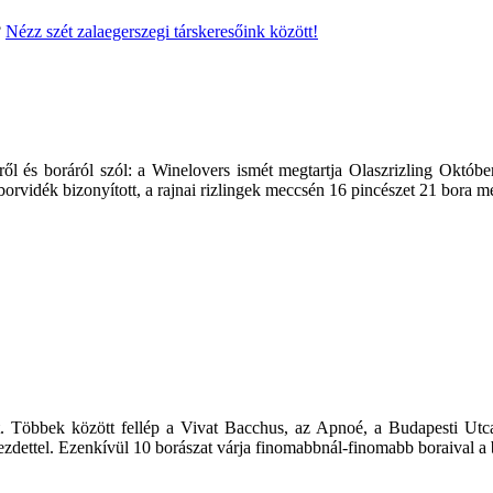
?
Nézz szét zalaegerszegi társkeresőink között!
ől és boráról szól: a Winelovers ismét megtartja Olaszrizling Októb
borvidék bizonyított, a rajnai rizlingek meccsén 16 pincészet 21 bora 
 Többek között fellép a Vivat Bacchus, az Apnoé, a Budapesti Utcas
tel. Ezenkívül 10 borászat várja finomabbnál-finomabb boraival a b