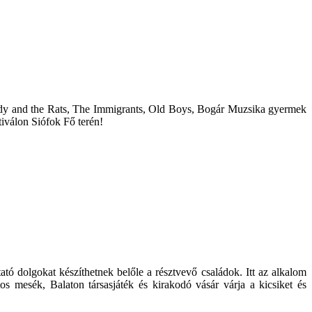
 Paddy and the Rats, The Immigrants, Old Boys, Bogár Muzsika gyermek
tiválon Siófok Fő terén!
ó dolgokat készíthetnek belőle a résztvevő családok. Itt az alkalom
s mesék, Balaton társasjáték és kirakodó vásár várja a kicsiket és