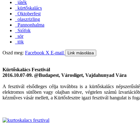
játék
kürtőskalács
Oktoberfest
olaszrizling
Pannonhalma
Siófok
sör
tök
Oszd meg:
Facebook
X
E-mail
Link másolása
Kürtőskalács Fesztivál
2016.10.07-09. @Budapest, Városliget, Vajdahunyad Vára
A fesztivál elsődleges célja továbbra is a kürtőskalács népszerűsí
elektromos sütőben vagy olajban sütve, végtelen számú ízvariációb
kézműves vásár mellett, a Kürtősfesztre igazi fesztivál hangulat is foga