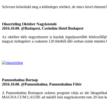
Szívesen kóstolnád meg a különleges söröket, de nincs kivel elmenni
Olaszrizling Október Nagykóstoló
2016.10.08. @Budapest, Corinthia Hotel Budapest
Az október idén negyedszerre is hazánk legnépszerűbb fehérszőlőjér
magyar rizlingeket: a csaknem 120 tételből álló sorban szinte minden 
Pannonhalma Bornap
2016.10.08. @Pannonhalma, Pannonhalma Főtér
A Pannonhalma Bornapon számos program várja az ide látogatókat.
MAGNA CUM LAUDE ad másfél órás nagykoncertet este 20 órai kezdet