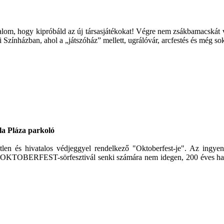
kalom, hogy kipróbáld az új társasjátékokat! Végre nem zsákbamacskát v
 Színházban, ahol a „játszóház” mellett, ugrálóvár, arcfestés és még so
la Pláza parkoló
és hivatalos védjeggyel rendelkező "Oktoberfest-je". Az ingyenes
 Az OKTOBERFEST-sörfesztivál senki számára nem idegen, 200 éves ha