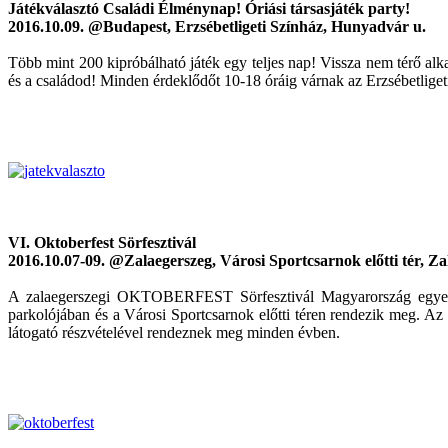
Játékválasztó Családi Élménynap! Óriási társasjáték party!
2016.10.09. @Budapest, Erzsébetligeti Színház, Hunyadvár u.
Több mint 200 kipróbálható játék egy teljes nap! Vissza nem térő al
és a családod! Minden érdeklődőt 10-18 óráig várnak az Erzsébetligeti
VI. Oktoberfest Sörfesztivál
2016.10.07-09. @Zalaegerszeg, Városi Sportcsarnok előtti tér, Za
A zalaegerszegi OKTOBERFEST Sörfesztivál Magyarország egyetlen 
parkolójában és a Városi Sportcsarnok előtti téren rendezik meg.
látogató részvételével rendeznek meg minden évben.