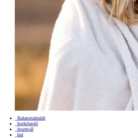
Balatonalmádi
borkóstoló
fesztivál
hal