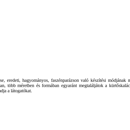
tése, eredeti, hagyományos, faszénparázson való készítési módjának 
an, több méretben és formában egyaránt megtaláljátok a kürtőskalác
dja a látogatókat.