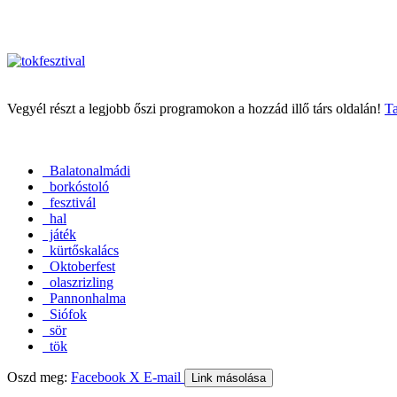
Vegyél részt a legjobb őszi programokon a hozzád illő társ oldalán!
Ta
Balatonalmádi
borkóstoló
fesztivál
hal
játék
kürtőskalács
Oktoberfest
olaszrizling
Pannonhalma
Siófok
sör
tök
Oszd meg:
Facebook
X
E-mail
Link másolása