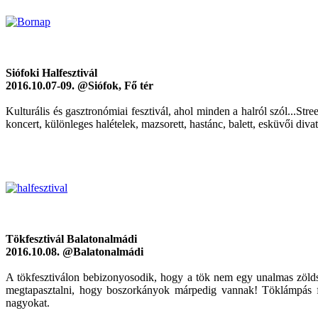
Siófoki Halfesztivál
2016.10.07-09. @Siófok, Fő tér
Kulturális és gasztronómiai fesztivál, ahol minden a halról szól...
koncert, különleges halételek, mazsorett, hastánc, balett, esküvői di
Tökfesztivál Balatonalmádi
2016.10.08. @Balatonalmádi
A tökfesztiválon bebizonyosodik, hogy a tök nem egy unalmas zöldsé
megtapasztalni, hogy boszorkányok márpedig vannak! Töklámpás fara
nagyokat.