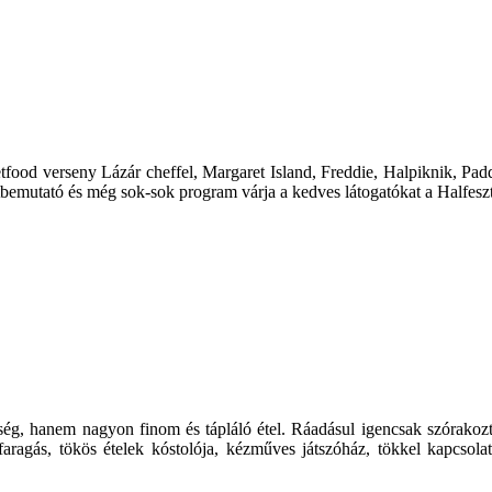
Streetfood verseny Lázár cheffel, Margaret Island, Freddie, Halpiknik,
vatbemutató és még sok-sok program várja a kedves látogatókat a Halfesz
g, hanem nagyon finom és tápláló étel. Ráadásul igencsak szórakoztat
gás, tökös ételek kóstolója, kézműves játszóház, tökkel kapcsolato