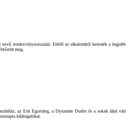
er nevű rendezvénysorozatát. Ebből az alkalomból keresték a legjobb
mérkőzött meg.
zínház, az Esti Egyenleg, a Dynamite Dudes és a sokak által várt
ornapra kilátogatókat.