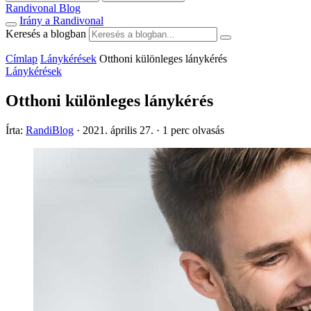
Randivonal Blog
Irány a Randivonal
Keresés a blogban
Címlap
Lánykérések
Otthoni különleges lánykérés
Lánykérések
Otthoni különleges lánykérés
Írta:
RandiBlog
·
2021. április 27.
·
1 perc olvasás