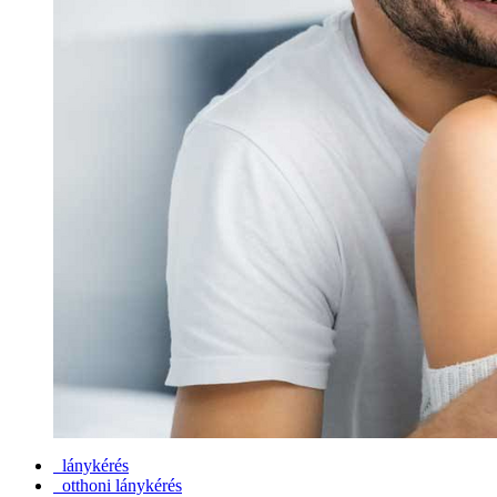
lánykérés
otthoni lánykérés