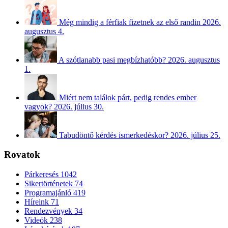
Még mindig a férfiak fizetnek az első randin
2026.
augusztus 4.
A szótlanabb pasi megbízhatóbb?
2026. augusztus
1.
Miért nem találok párt, pedig rendes ember
vagyok?
2026. július 30.
Tabudöntő kérdés ismerkedéskor?
2026. július 25.
Rovatok
Párkeresés
1042
Sikertörténetek
74
Programajánló
419
Híreink
71
Rendezvények
34
Videók
238