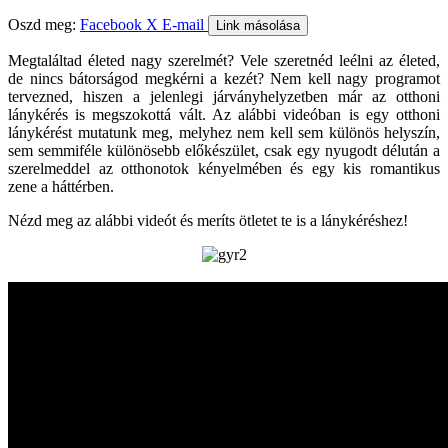
Oszd meg:
Facebook
X
E-mail
Link másolása
Megtaláltad életed nagy szerelmét? Vele szeretnéd leélni az életed,
de nincs bátorságod megkérni a kezét? Nem kell nagy programot
tervezned, hiszen a jelenlegi járványhelyzetben már az otthoni
lánykérés is megszokottá vált. Az alábbi videóban is egy otthoni
lánykérést mutatunk meg, melyhez nem kell sem különös helyszín,
sem semmiféle különösebb előkészület, csak egy nyugodt délután a
szerelmeddel az otthonotok kényelmében és egy kis romantikus
zene a háttérben.
Nézd meg az alábbi videót és meríts ötletet te is a lánykéréshez!