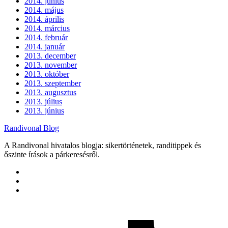
2014. június
2014. május
2014. április
2014. március
2014. február
2014. január
2013. december
2013. november
2013. október
2013. szeptember
2013. augusztus
2013. július
2013. június
Randivonal Blog
A Randivonal hivatalos blogja: sikertörténetek, randitippek és
őszinte írások a párkeresésről.