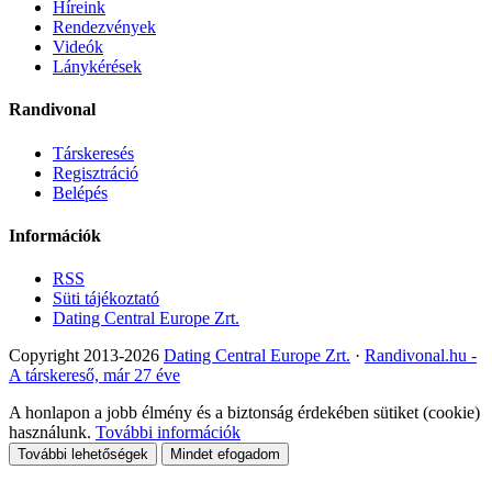
Híreink
Rendezvények
Videók
Lánykérések
Randivonal
Társkeresés
Regisztráció
Belépés
Információk
RSS
Süti tájékoztató
Dating Central Europe Zrt.
Copyright 2013-2026
Dating Central Europe Zrt.
·
Randivonal.hu -
A társkereső, már 27 éve
A honlapon a jobb élmény és a biztonság érdekében sütiket (cookie)
használunk.
További információk
További lehetőségek
Mindet efogadom