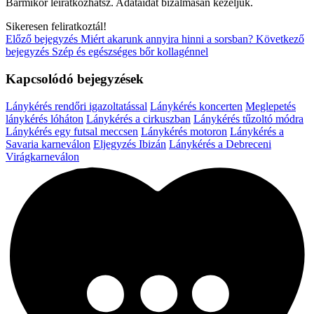
Bármikor leiratkozhatsz. Adataidat bizalmasan kezeljük.
Sikeresen feliratkoztál!
Előző bejegyzés
Miért akarunk annyira hinni a sorsban?
Következő
bejegyzés
Szép és egészséges bőr kollagénnel
Kapcsolódó bejegyzések
Lánykérés rendőri igazoltatással
Lánykérés koncerten
Meglepetés
lánykérés lóháton
Lánykérés a cirkuszban
Lánykérés tűzoltó módra
Lánykérés egy futsal meccsen
Lánykérés motoron
Lánykérés a
Savaria karneválon
Eljegyzés Ibizán
Lánykérés a Debreceni
Virágkarneválon