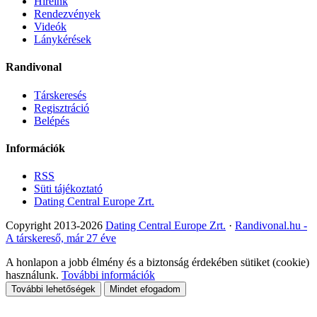
Híreink
Rendezvények
Videók
Lánykérések
Randivonal
Társkeresés
Regisztráció
Belépés
Információk
RSS
Süti tájékoztató
Dating Central Europe Zrt.
Copyright 2013-2026
Dating Central Europe Zrt.
·
Randivonal.hu -
A társkereső, már 27 éve
A honlapon a jobb élmény és a biztonság érdekében sütiket (cookie)
használunk.
További információk
További lehetőségek
Mindet efogadom