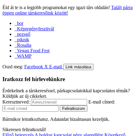
Éld át te is a legjobb programokat egy igazi társ oldalán!
Találj párra
éppen online társkeresőink között!
bor
Képregényfesztivál
pezsgő
piknik
Rosalia
Vegan Food Fest
WAMP
Oszd meg:
Facebook
X
E-mail
Link másolása
Iratkozz fel hírlevelünkre
Érdekelnek a társkereséssel, párkapcsolatokkal kapcsolatos témák?
Küldjük az új cikkeket.
Keresztneved:
E-mail címed:
Bármikor leiratkozhatsz. Adataidat bizalmasan kezeljük.
Sikeresen feliratkoztál!
Előző bejegyzés
A boldog kapcsolat négy alappillére
Következő