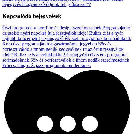
bejegyzés
Hogyan szívódjunk fel „stílusosan”?
Kapcsolódó bejegyzések
Őszi programok a bor, film és design szerelmeseinek
Programajánló
az utolsó nyári napokra
Itt a fesztiválok ideje! Bulizz te is a nyár
legjobb koncertjein!
Gyöngyöző élvezet - programok borimádóknak
Kora őszi programajánló a gasztronómia jegyében
Sör- és
borfesztiválok a finom nedűk kedvelőinek
Itt az őrült fesztiválok
ideje! Bulizz te is a legjobbakkal!
Gyöngyöző élvezet - programok
sörimádóknak
Sör- és borfesztiválok a finom nedűk szerelmeseinek
Fröccs, lángos és jazz programok mindenkinek