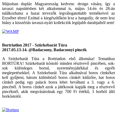
Májusban dupláz Magyarország kedvenc design vására, így a
tavaszi napsütésben két alkalommal is, május 14-én és 28-án
találkozhatsz a hazai tervezők legválogatottabb termékeivel az
Erzsébet téren! Ezúttal a kiegészítőkön lesz a hangsúly, de nem lesz
hiány a kisszériás tavaszi-nyári kollekciók legújabb darabjaiból sem!
Bortriatlon 2017 - Szürkebarát Túra
2017.05.13-14. @Badacsony, Badacsonyi pincék
A Szürkebarát Túra a Bortriatlon első állomása! Tematikus
BORTÚRA! Szürkebarát kóstoló minden résztvevő pincében, sok-
sok különleges borral, nyereményjátékkal és egyéb
meglepetésekkel. A Szürkebarát Túra alkalmával boros címkéket
kell gyűjteni, három különböző boros címkét kitűzőre, hat boros
címkét pedig egy palack borra lehet beváltani a 3. vagy a 6.
pincénél. A boros címkét azok a játékosok kapják meg a résztvevő
pincéknél, akik megvásárolnak egy 700 Ft értékű, 3 borból álló
borkóstolót.