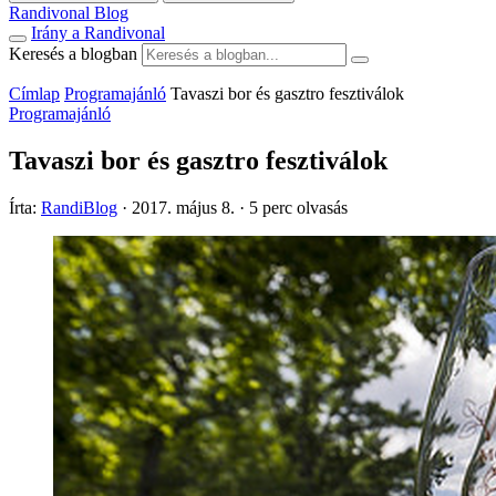
Randivonal Blog
Irány a Randivonal
Keresés a blogban
Címlap
Programajánló
Tavaszi bor és gasztro fesztiválok
Programajánló
Tavaszi bor és gasztro fesztiválok
Írta:
RandiBlog
·
2017. május 8.
·
5 perc olvasás