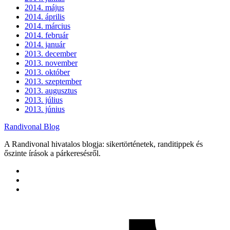
2014. május
2014. április
2014. március
2014. február
2014. január
2013. december
2013. november
2013. október
2013. szeptember
2013. augusztus
2013. július
2013. június
Randivonal Blog
A Randivonal hivatalos blogja: sikertörténetek, randitippek és
őszinte írások a párkeresésről.