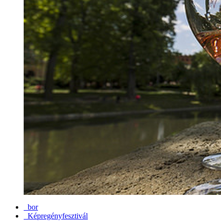
bor
Képregényfesztivál