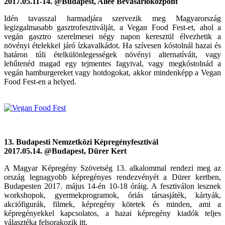
2017.05.11-14. @Budapest, Allee Bevásárlóközpont
Idén tavasszal harmadjára szervezik meg Magyarország
legizgalmasabb gasztrofesztiválját, a Vegan Food Fest-et, ahol a
vegán gasztro szerelmesei négy napon keresztül élvezhetik a
növényi ételekkel járó ízkavalkádot. Ha szívesen kóstolnál hazai és
határon túli ételkülönlegességek növényi alternatíváit, vagy
lehűtenéd magad egy tejmentes fagyival, vagy megkóstolnád a
vegán hamburgereket vagy hotdogokat, akkor mindenképp a Vegan
Food Fest-en a helyed.
13. Budapesti Nemzetközi Képregényfesztivál
2017.05.14. @Budapest, Dürer Kert
A Magyar Képregény Szövetség 13. alkalommal rendezi meg az
ország legnagyobb képregényes rendezvényét a Dürer kertben,
Budapesten 2017. május 14-én 10-18 óráig. A fesztiválon lesznek
workshopok, gyermekprogramok, óriás társasjáték, kártyák,
akciófigurák, filmek, képregény kötetek és minden, ami a
képregényekkel kapcsolatos, a hazai képregény kiadók teljes
választéka felsorakozik itt.