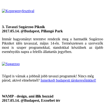
3. Tavaszi Sugárzoo Piknik
2017.05.14. @Budapest, Pillangó Park
Immár hagyományt teremtve rendezik meg a harmadik Sugárzoo
Pikniket idén tavasszal, május 14-én. Természetesen a szervezők
most is szuper programokkal, standokkal készülnek az újabb
eseménydús napra a felelős állattartás jegyében.
Téged is várnak a jobbnál jobb tavaszi programok! Nincs még
párod, akivel elmehetnél?
Ismerkedj budapesti társkeresőinkkel!
WAMP - design, ami illik hozzád
2017.05.14. @Budapest, Erzsébet tér