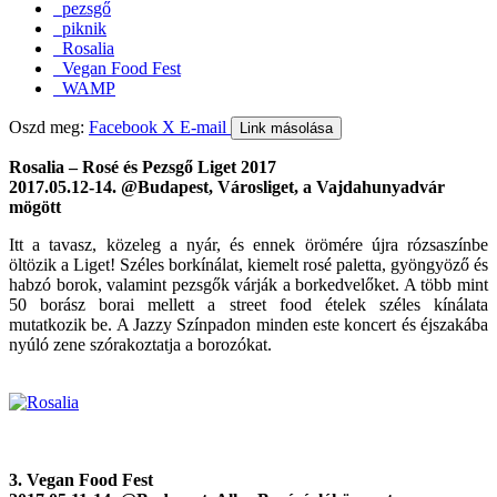
pezsgő
piknik
Rosalia
Vegan Food Fest
WAMP
Oszd meg:
Facebook
X
E-mail
Link másolása
Rosalia – Rosé és Pezsgő Liget 2017
2017.05.12-14. @Budapest, Városliget, a Vajdahunyadvár
mögött
Itt a tavasz, közeleg a nyár, és ennek örömére újra rózsaszínbe
öltözik a Liget! Széles borkínálat, kiemelt rosé paletta, gyöngyöző és
habzó borok, valamint pezsgők várják a borkedvelőket. A több mint
50 borász borai mellett a street food ételek széles kínálata
mutatkozik be. A Jazzy Színpadon minden este koncert és éjszakába
nyúló zene szórakoztatja a borozókat.
3. Vegan Food Fest