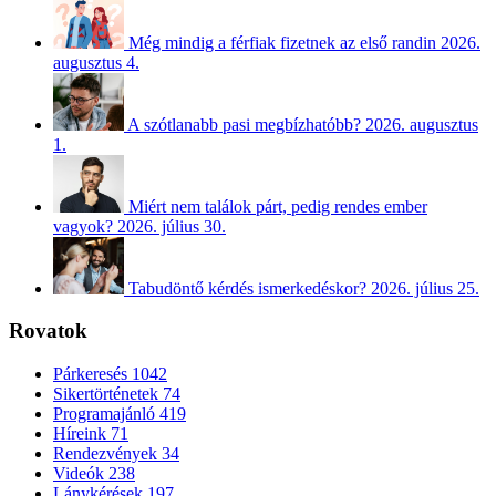
Még mindig a férfiak fizetnek az első randin
2026.
augusztus 4.
A szótlanabb pasi megbízhatóbb?
2026. augusztus
1.
Miért nem találok párt, pedig rendes ember
vagyok?
2026. július 30.
Tabudöntő kérdés ismerkedéskor?
2026. július 25.
Rovatok
Párkeresés
1042
Sikertörténetek
74
Programajánló
419
Híreink
71
Rendezvények
34
Videók
238
Lánykérések
197