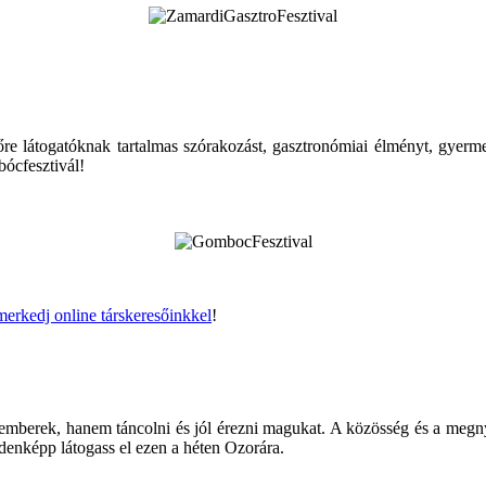
re látogatóknak tartalmas szórakozást, gasztronómiai élményt, gyerme
bócfesztivál!
merkedj online társkeresőinkkel
!
 emberek, hanem táncolni és jól érezni magukat. A közösség és a megny
ndenképp látogass el ezen a héten Ozorára.