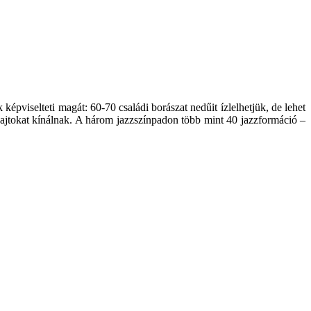
pviselteti magát: 60-70 családi borászat nedűit ízlelhetjük, de lehet
sajtokat kínálnak. A három jazzszínpadon több mint 40 jazzformáció –