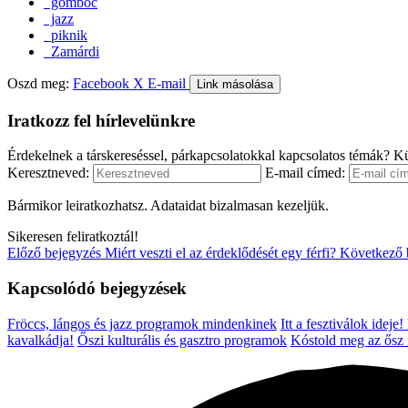
gombóc
jazz
piknik
Zamárdi
Oszd meg:
Facebook
X
E-mail
Link másolása
Iratkozz fel hírlevelünkre
Érdekelnek a társkereséssel, párkapcsolatokkal kapcsolatos témák? Kü
Keresztneved:
E-mail címed:
Bármikor leiratkozhatsz. Adataidat bizalmasan kezeljük.
Sikeresen feliratkoztál!
Előző bejegyzés
Miért veszti el az érdeklődését egy férfi?
Következő 
Kapcsolódó bejegyzések
Fröccs, lángos és jazz programok mindenkinek
Itt a fesztiválok ideje
kavalkádja!
Őszi kulturális és gasztro programok
Kóstold meg az ősz í