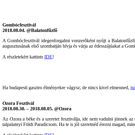
Gombócfesztivál
2018.08.04. @Balatonfűzfő
A Gombócfesztivál idegenforgalmi vonzerőként nyújt a Balatonfűzfő
augusztusának első szombatján hívja és várja az édesszájúakat a Gom
A részletekért kattints
IDE
!
Ha budapesti gasztro élményekre vágysz, de nincs kivel elmenned,
is
Ozora Fesztivál
2018.08.30. – 2018.08.05. @Ozora
Az Ozora a béke és a szeretet fesztiválja, ide nem vadulni jönnek az
talpalatnyi Földi Paradicsom. Ha te is jól szeretnéd érezni magad, mi