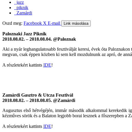
jazz
piknik
Zamárdi
Oszd meg:
Facebook
X
E-mail
Link másolása
Paloznaki Jazz Piknik
2018.08.02. – 2018.08.04. @Paloznak
Aki a nyár leghangulatosabb fesztiválját keresi, évek óta Paloznakon
megvan, csak éppen közben ki sem kell mozdulnunk az apró, de annál 
A részletekért kattints
IDE
!
Zamárdi Gasztro & Utcza Fesztivál
2018.08.02. – 2018.08.05. @Zamárdi
Augusztus első hétvégéjén, immár második alkalommal kerekedik iga
kézműves sörök és a Balaton legjobb borai lesznek a főszerepben a Z
A részletekért kattints
IDE
!