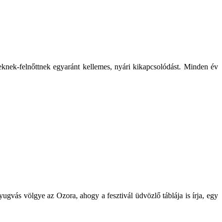
knek-felnőttnek egyaránt kellemes, nyári kikapcsolódást. Minden év
ugvás völgye az Ozora, ahogy a fesztivál üdvözlő táblája is írja, egy