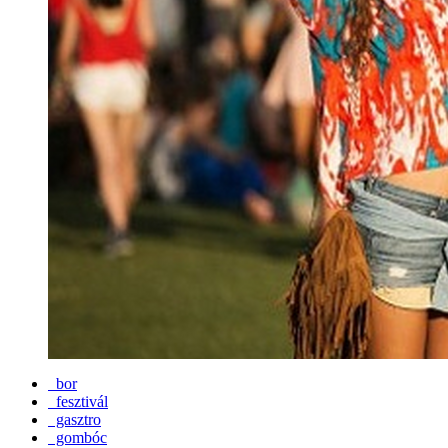
bor
fesztivál
gasztro
gombóc