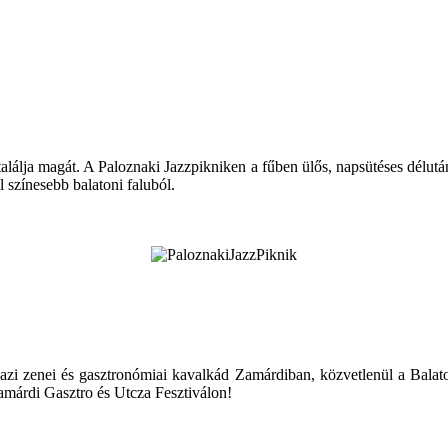
 találja magát. A Paloznaki Jazzpikniken a fűben ülős, napsütéses délu
színesebb balatoni faluból.
zi zenei és gasztronómiai kavalkád Zamárdiban, közvetlenül a Balaton
amárdi Gasztro és Utcza Fesztiválon!