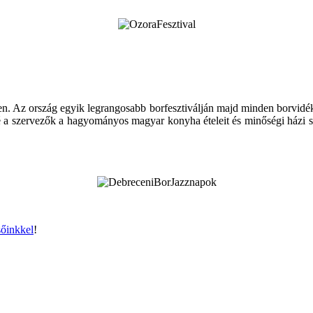
 Az ország egyik legrangosabb borfesztiválján majd minden borvidék ké
lé a szervezők a hagyományos magyar konyha ételeit és minőségi házi 
sőinkkel
!