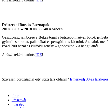
A részletekért kattints
IDE
!
Debreceni Bor- és Jazznapok
2018.08.02. – 2018.08.05. @Debrecen
Gasztrojazz jamboree a Békás-tónál a legszebb magyar borok jegyében.
gyümölcsborokat, pálinkákat és pezsgőket is kóstolni. Az italok mel
közel 200 hazai és külföldi zenész – gondoskodik a hangulatról.
A részletekért kattints
IDE
!
Szívesen borozgatnál egy igazi társ oldalán?
Ismerkedj 30-as társkere
bor
fesztivál
gasztro