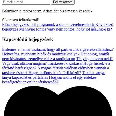
Bármikor leiratkozhatsz. Adataidat bizalmasan kezeljük.
Sikeresen feliratkoztál!
Előző bejegyzés
Téli programok a síelők szerelmeseinek
Következő
bejegyzés
Mennyire fontos vagy nem fontos, hogy jól nézünk-e ki?
Kapcsolódó bejegyzések
Érdemes-e hamar tisztázni, hogy áll partnerünk a gyerekvállaláshoz?
Helyesírás, nyelvtani hibák és randizási esélyek
Hét dolog, amitől
nem kívánatos személlyé válsz a randipiacon
Tényleg tetszem neki?
Vagy csak áltatom magam?
Társkeresők szokásai
Hogy hiszek-e a
férfi-nő barátságban?
A magas férfiak valóban előnyben vannak a
társkeresésben?
Hogyan döntsek két férfi közül?
Toxikus anya-
lánya kapcsolat és pártalálás
Hogyan indíts el egy érdekes
beszélgetést az online társkeresőn?