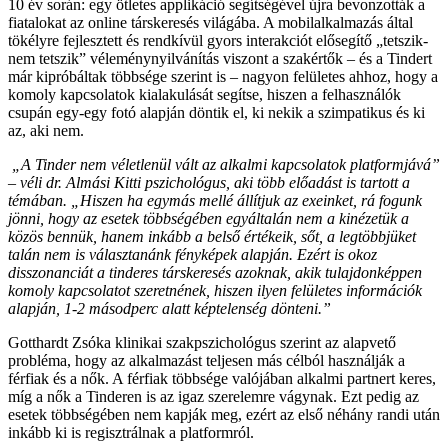
10 év során: egy ötletes applikáció segítségével újra bevonzották a
fiatalokat az online társkeresés világába. A mobilalkalmazás által
tökélyre fejlesztett és rendkívül gyors interakciót elősegítő „tetszik-
nem tetszik” véleménynyilvánítás viszont a szakértők – és a Tindert
már kipróbáltak többsége szerint is – nagyon felületes ahhoz, hogy a
komoly kapcsolatok kialakulását segítse, hiszen a felhasználók
csupán egy-egy fotó alapján döntik el, ki nekik a szimpatikus és ki
az, aki nem.
„A Tinder nem véletlenül vált az alkalmi kapcsolatok platformjává”
– véli dr. Almási Kitti pszichológus, aki több előadást is tartott a
témában. „Hiszen ha egymás mellé állítjuk az exeinket, rá fogunk
jönni, hogy az esetek többségében egyáltalán nem a kinézetük a
közös bennük, hanem inkább a belső értékeik, sőt, a legtöbbjüket
talán nem is választanánk fényképek alapján. Ezért is okoz
disszonanciát a tinderes társkeresés azoknak, akik tulajdonképpen
komoly kapcsolatot szeretnének, hiszen ilyen felületes információk
alapján, 1-2 másodperc alatt képtelenség dönteni.”
Gotthardt Zsóka klinikai szakpszichológus szerint az alapvető
probléma, hogy az alkalmazást teljesen más célból használják a
férfiak és a nők. A férfiak többsége valójában alkalmi partnert keres,
míg a nők a Tinderen is az igaz szerelemre vágynak. Ezt pedig az
esetek többségében nem kapják meg, ezért az első néhány randi után
inkább ki is regisztrálnak a platformról.