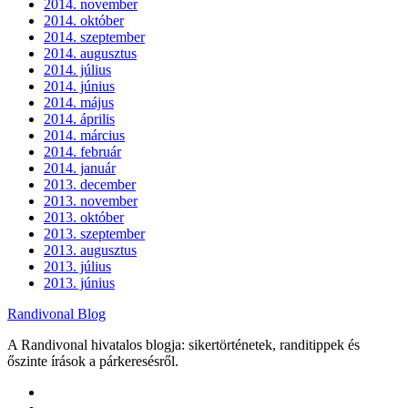
2014. november
2014. október
2014. szeptember
2014. augusztus
2014. július
2014. június
2014. május
2014. április
2014. március
2014. február
2014. január
2013. december
2013. november
2013. október
2013. szeptember
2013. augusztus
2013. július
2013. június
Randivonal Blog
A Randivonal hivatalos blogja: sikertörténetek, randitippek és
őszinte írások a párkeresésről.