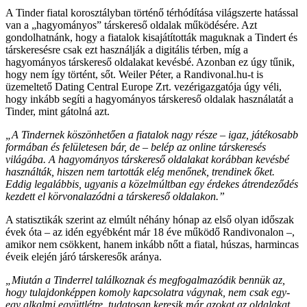
A Tinder fiatal korosztályban történő térhódítása világszerte hatással
van a „hagyományos” társkereső oldalak működésére. Azt
gondolhatnánk, hogy a fiatalok kisajátították maguknak a Tindert és
társkeresésre csak ezt használják a digitális térben, míg a
hagyományos társkereső oldalakat kevésbé. Azonban ez úgy tűnik,
hogy nem így történt, sőt. Weiler Péter, a Randivonal.hu-t is
üzemeltető Dating Central Europe Zrt. vezérigazgatója úgy véli,
hogy inkább segíti a hagyományos társkereső oldalak használatát a
Tinder, mint gátolná azt.
„A Tindernek köszönhetően a fiatalok nagy része – igaz, játékosabb
formában és felületesen bár, de – belép az online társkeresés
világába. A hagyományos társkereső oldalakat korábban kevésbé
használták, hiszen nem tartották elég menőnek, trendinek őket.
Eddig legalábbis, ugyanis a közelmúltban egy érdekes átrendeződés
kezdett el körvonalazódni a társkereső oldalakon.”
A statisztikák szerint az elmúlt néhány hónap az első olyan időszak
évek óta – az idén egyébként már 18 éve működő Randivonalon –,
amikor nem csökkent, hanem inkább nőtt a fiatal, húszas, harmincas
éveik elején járó társkeresők aránya.
„Miután a Tinderrel találkoznak és megfogalmazódik bennük az,
hogy tulajdonképpen komoly kapcsolatra vágynak, nem csak egy-
egy alkalmi együttlétre, tudatosan keresik már azokat az oldalakat,