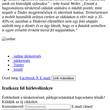
amik ezt biztosítják számukra” – tette hozzá Weiler. „Emiatt a
hagyományos társkereső oldalak számára is inkább pozitív, mint
negatív a Tinder megjelenésének és sikerének hatása. Természetesen
a mobilt használók aránya ezeken az oldalakon is eléri már a 35-
40%-ot, azonban a Tinderrel ellentétben nem egy fotó alapján
születik meg a döntés és ez úgy látszik, hogy ez a fiatalok szemében
is egyre erősebb érvként merül fel napjainkban.”
online társkeresés
párkeresés
Tinder
trendi
Oszd meg:
Facebook
X
E-mail
Link másolása
Iratkozz fel hírlevelünkre
Érdekelnek a társkereséssel, párkapcsolatokkal kapcsolatos témák?
Küldjük az új cikkeket.
Keresztneved:
E-mail címed: