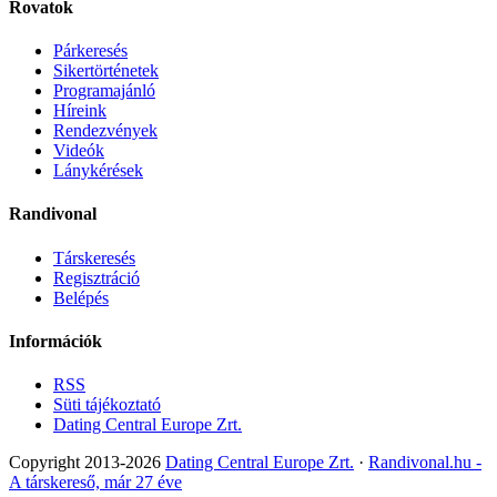
Rovatok
Párkeresés
Sikertörténetek
Programajánló
Híreink
Rendezvények
Videók
Lánykérések
Randivonal
Társkeresés
Regisztráció
Belépés
Információk
RSS
Süti tájékoztató
Dating Central Europe Zrt.
Copyright 2013-2026
Dating Central Europe Zrt.
·
Randivonal.hu -
A társkereső, már 27 éve