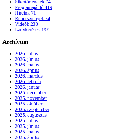
Sikertörténetek
74
Programajánló
419
Híreink
71
Rendezvények
34
Videók
238
Lánykérések
197
Archívum
2026. július
2026. június
2026. május
2026. április
2026. március
2026. február
2026. január
2025. december
2025. november
2025. október
2025. szeptember
2025. augusztus
2025. július
2025. június
2025. május
2025. április