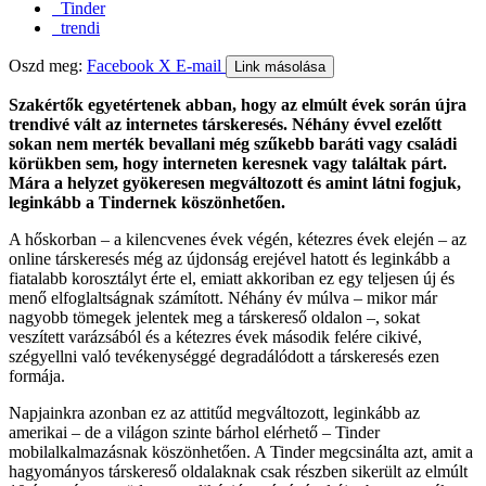
Tinder
trendi
Oszd meg:
Facebook
X
E-mail
Link másolása
Szakértők egyetértenek abban, hogy az elmúlt évek során újra
trendivé vált az internetes társkeresés. Néhány évvel ezelőtt
sokan nem merték bevallani még szűkebb baráti vagy családi
körükben sem, hogy interneten keresnek vagy találtak párt.
Mára a helyzet gyökeresen megváltozott és amint látni fogjuk,
leginkább a Tindernek köszönhetően.
A hőskorban – a kilencvenes évek végén, kétezres évek elején – az
online társkeresés még az újdonság erejével hatott és leginkább a
fiatalabb korosztályt érte el, emiatt akkoriban ez egy teljesen új és
menő elfoglaltságnak számított. Néhány év múlva – mikor már
nagyobb tömegek jelentek meg a társkereső oldalon –, sokat
veszített varázsából és a kétezres évek második felére cikivé,
szégyellni való tevékenységgé degradálódott a társkeresés ezen
formája.
Napjainkra azonban ez az attitűd megváltozott, leginkább az
amerikai – de a világon szinte bárhol elérhető – Tinder
mobilalkalmazásnak köszönhetően. A Tinder megcsinálta azt, amit a
hagyományos társkereső oldalaknak csak részben sikerült az elmúlt