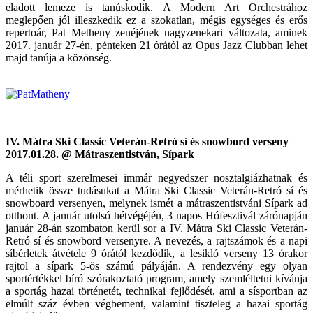
eladott lemeze is tanúskodik. A Modern Art Orchestrához
meglepően jól illeszkedik ez a szokatlan, mégis egységes és erős
repertoár, Pat Metheny zenéjének nagyzenekari változata, aminek
2017. január 27-én, pénteken 21 órától az Opus Jazz Clubban lehet
majd tanúja a közönség.
IV. Mátra Ski Classic Veterán-Retró sí és snowbord verseny
2017.01.28. @ Mátraszentistván, Sípark
A téli sport szerelmesei immár negyedszer nosztalgiázhatnak és
mérhetik össze tudásukat a Mátra Ski Classic Veterán-Retró sí és
snowboard versenyen, melynek ismét a mátraszentistváni Sípark ad
otthont. A január utolsó hétvégéjén, 3 napos Hófesztivál zárónapján
január 28-án szombaton kerül sor a IV. Mátra Ski Classic Veterán-
Retró sí és snowbord versenyre. A nevezés, a rajtszámok és a napi
síbérletek átvétele 9 órától kezdődik, a lesikló verseny 13 órakor
rajtol a sípark 5-ös számú pályáján. A rendezvény egy olyan
sportértékkel bíró szórakoztató program, amely szemléltetni kívánja
a sportág hazai történetét, technikai fejlődését, ami a sísportban az
elmúlt száz évben végbement, valamint tiszteleg a hazai sportág