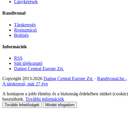
Lánykérések
Randivonal
Társkeresés
Regisztráció
Belépés
Információk
RSS
Süti tájékoztató
Dating Central Europe Zrt.
Copyright 2013-2026
Dating Central Europe Zrt.
·
Randivonal.hu -
A társkereső, már 27 éve
A honlapon a jobb élmény és a biztonság érdekében sütiket (cookie)
használunk.
További információk
További lehetőségek
Mindet efogadom