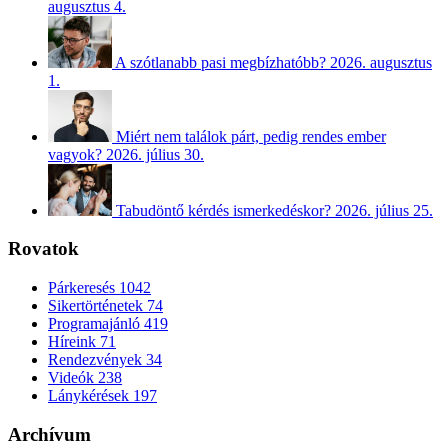
augusztus 4.
A szótlanabb pasi megbízhatóbb?
2026. augusztus
1.
Miért nem találok párt, pedig rendes ember
vagyok?
2026. július 30.
Tabudöntő kérdés ismerkedéskor?
2026. július 25.
Rovatok
Párkeresés
1042
Sikertörténetek
74
Programajánló
419
Híreink
71
Rendezvények
34
Videók
238
Lánykérések
197
Archívum