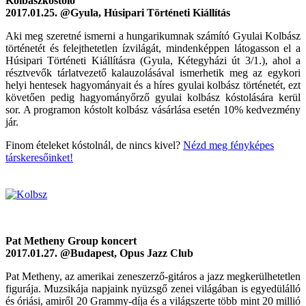
Kolbászkóstoló
2017.01.25. @Gyula, Húsipari Történeti Kiállítás
Aki meg szeretné ismerni a hungarikumnak számító Gyulai Kolbász
történetét és felejthetetlen ízvilágát, mindenképpen látogasson el a
Húsipari Történeti Kiállításra (Gyula, Kétegyházi út 3/1.), ahol a
résztvevők tárlatvezető kalauzolásával ismerhetik meg az egykori
helyi hentesek hagyományait és a híres gyulai kolbász történetét, ezt
követően pedig hagyományőrző gyulai kolbász kóstolására kerül
sor. A programon kóstolt kolbász vásárlása esetén 10% kedvezmény
jár.
Finom ételeket kóstolnál, de nincs kivel?
Nézd meg fényképes
társkeresőinket!
Pat Metheny Group koncert
2017.01.27. @Budapest, Opus Jazz Club
Pat Metheny, az amerikai zeneszerző-gitáros a jazz megkerülhetetlen
figurája. Muzsikája napjaink nyüzsgő zenei világában is egyedülálló
és óriási, amiről 20 Grammy-díja és a világszerte több mint 20 millió