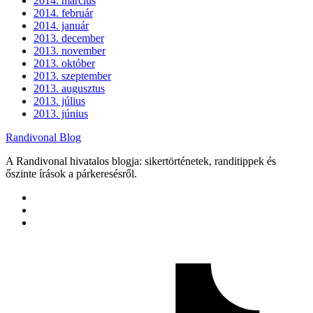
2014. március
2014. február
2014. január
2013. december
2013. november
2013. október
2013. szeptember
2013. augusztus
2013. július
2013. június
Randivonal Blog
A Randivonal hivatalos blogja: sikertörténetek, randitippek és
őszinte írások a párkeresésről.