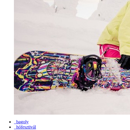
bagoly
hófesztivál