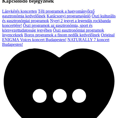
Kapcsolódó bejegyzések
Lánykérés koncerten
Téli programok a hagyományőrző
gasztronómia kedvelőinek
Karácsonyi programajánló
Őszi kulturális
és gasztronómiai programok
Nyerj 2 jegyet a legendás rockbanda
koncertjére!
Őszi programok az gasztronómia, sport és
környezettudatosság jegyében
Őszi gasztronómiai programok
ínyenceknek
Boros programok a finom nedűk kedvelőinek
Original
ENIGMA Voices koncert Budapesten!
NATURALLY 7 koncert
Budapesten!