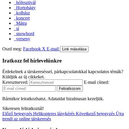
hófesztivál
Hortobágy
kolbász
koncert
Mátra
sí
snowbord
verseny
Oszd meg:
Facebook
X
E-mail
Link másolása
Iratkozz fel hírlevelünkre
Érdekelnek a társkereséssel, párkapcsolatokkal kapcsolatos témák?
Küldjük az új cikkeket.
Keresztneved:
E-mail címed:
Bármikor leiratkozhatsz. Adataidat bizalmasan kezeljük.
Sikeresen feliratkoztál!
Előző bejegyzés
Helikopteres lánykérés
Következő bejegyzés
Újra
trendi az online társkeresés