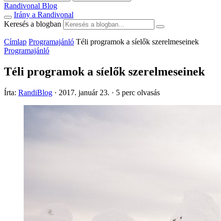
Randivonal Blog
Irány a Randivonal
Keresés a blogban
Címlap
Programajánló
Téli programok a síelők szerelmeseinek
Programajánló
Téli programok a síelők szerelmeseinek
Írta:
RandiBlog
·
2017. január 23.
·
5 perc olvasás