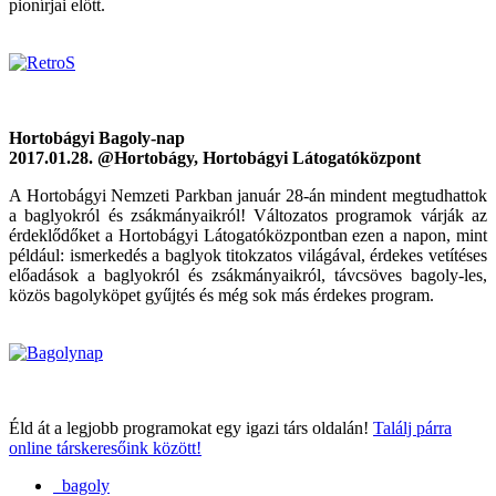
pionírjai előtt.
Hortobágyi Bagoly-nap
2017.01.28. @Hortobágy, Hortobágyi Látogatóközpont
A Hortobágyi Nemzeti Parkban január 28-án mindent megtudhattok
a baglyokról és zsákmányaikról! Változatos programok várják az
érdeklődőket a Hortobágyi Látogatóközpontban ezen a napon, mint
például: ismerkedés a baglyok titokzatos világával, érdekes vetítéses
előadások a baglyokról és zsákmányaikról, távcsöves bagoly-les,
közös bagolyköpet gyűjtés és még sok más érdekes program.
Éld át a legjobb programokat egy igazi társ oldalán!
Találj párra
online társkeresőink között!
bagoly