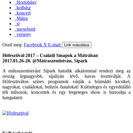
Hortobágy
kolbász
koncert
Mátra
sí
snowbord
verseny
Oszd meg:
Facebook
X
E-mail
Link másolása
Hófesztivál 2017 – Családi Sínapok a Mátrában
2017.01.26-28. @Mátraszentistván, Sípark
A mátraszentistváni Sípark hatodik alkalommal rendezi meg az
ország legnagyobb, sípályán lévő, havas fesztiválját. A
Hófesztiválon színes programok várják a hóimádó kicsiket,
nagyokat, családokat, bulizós fiatalokat! Különleges és egyedülálló
téli műsorok, koncertek és egy fergeteges show is biztosítja a
hangulatot.