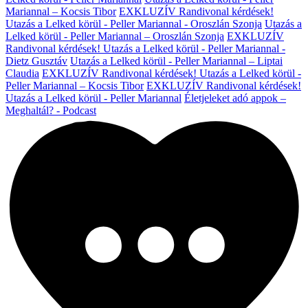
Mariannal – Kocsis Tibor
EXKLUZÍV Randivonal kérdések!
Utazás a Lelked körül - Peller Mariannal - Oroszlán Szonja
Utazás a
Lelked körül - Peller Mariannal – Oroszlán Szonja
EXKLUZÍV
Randivonal kérdések! Utazás a Lelked körül - Peller Mariannal -
Dietz Gusztáv
Utazás a Lelked körül - Peller Mariannal – Liptai
Claudia
EXKLUZÍV Randivonal kérdések! Utazás a Lelked körül -
Peller Mariannal – Kocsis Tibor
EXKLUZÍV Randivonal kérdések!
Utazás a Lelked körül - Peller Mariannal
Életjeleket adó appok –
Meghaltál? - Podcast