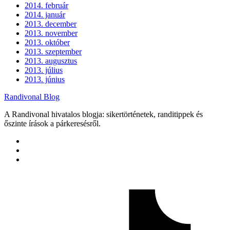
2014. február
2014. január
2013. december
2013. november
2013. október
2013. szeptember
2013. augusztus
2013. július
2013. június
Randivonal Blog
A Randivonal hivatalos blogja: sikertörténetek, randitippek és
őszinte írások a párkeresésről.