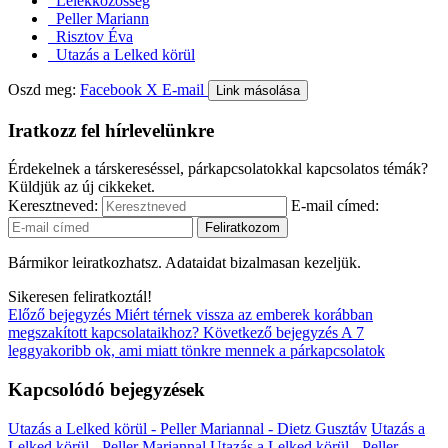
Lélekközösség
Peller Mariann
Risztov Éva
Utazás a Lelked körül
Oszd meg:
Facebook
X
E-mail
Link másolása
Iratkozz fel hírlevelünkre
Érdekelnek a társkereséssel, párkapcsolatokkal kapcsolatos témák?
Küldjük az új cikkeket.
Keresztneved:
E-mail címed:
Bármikor leiratkozhatsz. Adataidat bizalmasan kezeljük.
Sikeresen feliratkoztál!
Előző bejegyzés
Miért térnek vissza az emberek korábban
megszakított kapcsolataikhoz?
Következő bejegyzés
A 7
leggyakoribb ok, ami miatt tönkre mennek a párkapcsolatok
Kapcsolódó bejegyzések
Utazás a Lelked körül - Peller Mariannal - Dietz Gusztáv
Utazás a
Lelked körül - Peller Mariannal
Utazás a Lelked körül - Peller