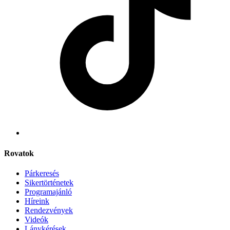
Rovatok
Párkeresés
Sikertörténetek
Programajánló
Híreink
Rendezvények
Videók
Lánykérések