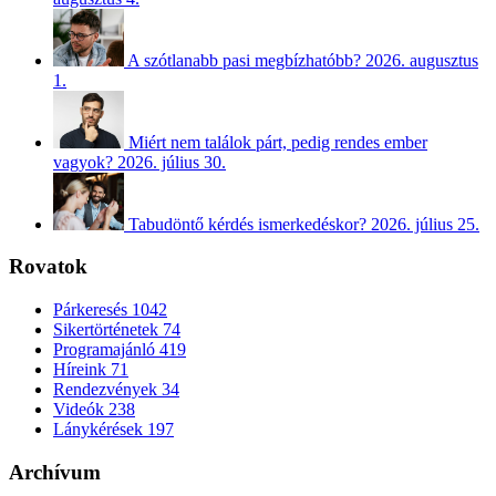
A szótlanabb pasi megbízhatóbb?
2026. augusztus
1.
Miért nem találok párt, pedig rendes ember
vagyok?
2026. július 30.
Tabudöntő kérdés ismerkedéskor?
2026. július 25.
Rovatok
Párkeresés
1042
Sikertörténetek
74
Programajánló
419
Híreink
71
Rendezvények
34
Videók
238
Lánykérések
197
Archívum