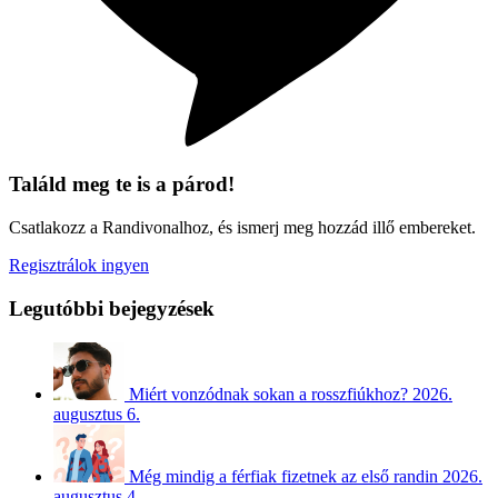
Találd meg te is a párod!
Csatlakozz a Randivonalhoz, és ismerj meg hozzád illő embereket.
Regisztrálok ingyen
Legutóbbi bejegyzések
Miért vonzódnak sokan a rosszfiúkhoz?
2026.
augusztus 6.
Még mindig a férfiak fizetnek az első randin
2026.
augusztus 4.