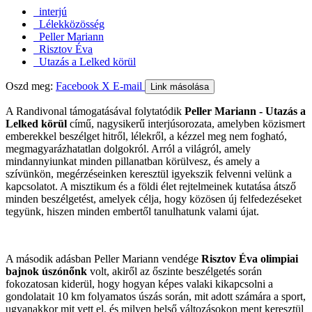
interjú
Lélekközösség
Peller Mariann
Risztov Éva
Utazás a Lelked körül
Oszd meg:
Facebook
X
E-mail
Link másolása
A Randivonal támogatásával folytatódik
Peller Mariann - Utazás a
Lelked körül
című, nagysikerű interjúsorozata, amelyben közismert
emberekkel beszélget hitről, lélekről, a kézzel meg nem fogható,
megmagyarázhatatlan dolgokról. Arról a világról, amely
mindannyiunkat minden pillanatban körülvesz, és amely a
szívünkön, megérzéseinken keresztül igyekszik felvenni velünk a
kapcsolatot. A misztikum és a földi élet rejtelmeinek kutatása átsző
minden beszélgetést, amelyek célja, hogy közösen új felfedezéseket
tegyünk, hiszen minden embertől tanulhatunk valami újat.
A második adásban Peller Mariann vendége
Risztov Éva olimpiai
bajnok úszónőnk
volt, akiről az őszinte beszélgetés során
fokozatosan kiderül, hogy hogyan képes valaki kikapcsolni a
gondolatait 10 km folyamatos úszás során, mit adott számára a sport,
ugyanakkor mit vett el, és milyen belső változásokon ment keresztül