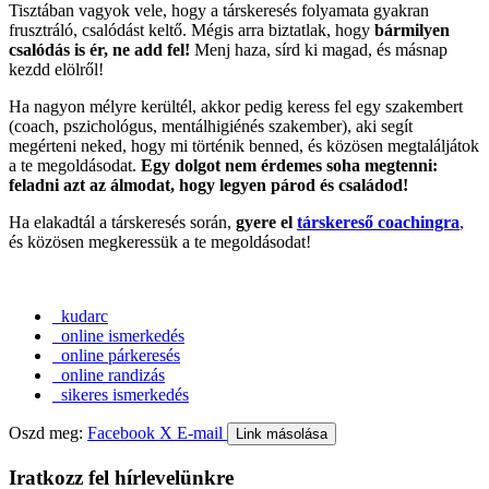
Tisztában vagyok vele, hogy a társkeresés folyamata gyakran
frusztráló, csalódást keltő. Mégis arra biztatlak, hogy
bármilyen
csalódás is ér, ne add fel!
Menj haza, sírd ki magad, és másnap
kezdd elölről!
Ha nagyon mélyre kerültél, akkor pedig keress fel egy szakembert
(coach, pszichológus, mentálhigiénés szakember), aki segít
megérteni neked, hogy mi történik benned, és közösen megtaláljátok
a te megoldásodat.
Egy dolgot nem érdemes soha megtenni:
feladni azt az álmodat, hogy legyen párod és családod!
Ha elakadtál a társkeresés során,
gyere el
társkereső coachingra
,
és közösen megkeressük a te megoldásodat!
kudarc
online ismerkedés
online párkeresés
online randizás
sikeres ismerkedés
Oszd meg:
Facebook
X
E-mail
Link másolása
Iratkozz fel hírlevelünkre