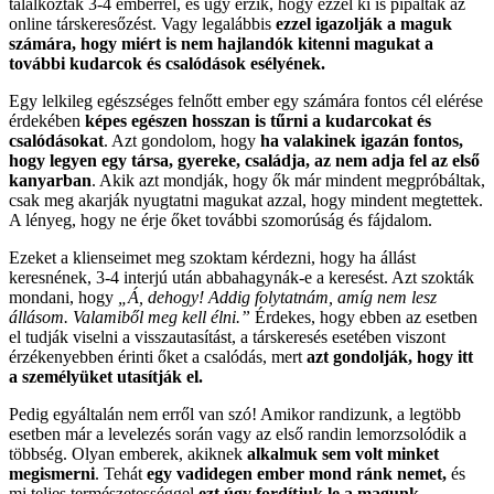
találkoztak 3-4 emberrel, és úgy érzik, hogy ezzel ki is pipálták az
online társkeresőzést. Vagy legalábbis
ezzel igazolják a maguk
számára, hogy miért is nem hajlandók kitenni magukat a
további kudarcok és csalódások esélyének.
Egy lelkileg egészséges felnőtt ember egy számára fontos cél elérése
érdekében
képes egészen hosszan is tűrni a kudarcokat és
csalódásokat
. Azt gondolom, hogy
ha valakinek igazán fontos,
hogy legyen egy társa, gyereke, családja, az nem adja fel az első
kanyarban
. Akik azt mondják, hogy ők már mindent megpróbáltak,
csak meg akarják nyugtatni magukat azzal, hogy mindent megtettek.
A lényeg, hogy ne érje őket további szomorúság és fájdalom.
Ezeket a klienseimet meg szoktam kérdezni, hogy ha állást
keresnének, 3-4 interjú után abbahagynák-e a keresést. Azt szokták
mondani, hogy
„Á, dehogy! Addig folytatnám, amíg nem lesz
állásom. Valamiből meg kell élni.”
Érdekes, hogy ebben az esetben
el tudják viselni a visszautasítást, a társkeresés esetében viszont
érzékenyebben érinti őket a csalódás, mert
azt gondolják, hogy itt
a személyüket utasítják el.
Pedig egyáltalán nem erről van szó! Amikor randizunk, a legtöbb
esetben már a levelezés során vagy az első randin lemorzsolódik a
többség. Olyan emberek, akiknek
alkalmuk sem volt minket
megismerni
. Tehát
egy vadidegen ember mond ránk nemet,
és
mi teljes természetességgel
ezt úgy fordítjuk le a magunk