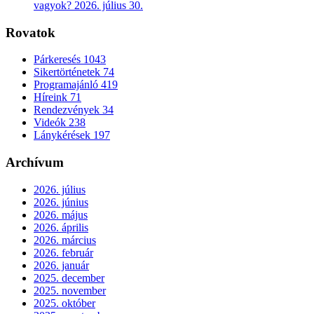
vagyok?
2026. július 30.
Rovatok
Párkeresés
1043
Sikertörténetek
74
Programajánló
419
Híreink
71
Rendezvények
34
Videók
238
Lánykérések
197
Archívum
2026. július
2026. június
2026. május
2026. április
2026. március
2026. február
2026. január
2025. december
2025. november
2025. október