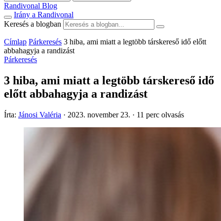
Randivonal Blog
Irány a Randivonal
Keresés a blogban
Címlap
Párkeresés
3 hiba, ami miatt a legtöbb társkereső idő előtt
abbahagyja a randizást
Párkeresés
3 hiba, ami miatt a legtöbb társkereső idő
előtt abbahagyja a randizást
Írta:
Jánosi Valéria
·
2023. november 23.
·
11 perc olvasás