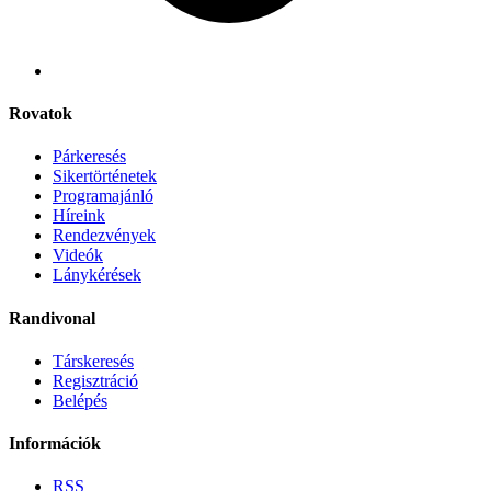
Rovatok
Párkeresés
Sikertörténetek
Programajánló
Híreink
Rendezvények
Videók
Lánykérések
Randivonal
Társkeresés
Regisztráció
Belépés
Információk
RSS