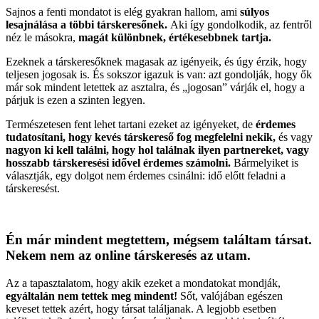
Sajnos a fenti mondatot is elég gyakran hallom, ami
súlyos
lesajnálása a többi társkeresőnek.
Aki így gondolkodik, az fentről
néz le másokra,
magát különbnek, értékesebbnek tartja.
Ezeknek a társkeresőknek magasak az igényeik, és úgy érzik, hogy
teljesen jogosak is. És sokszor igazuk is van: azt gondolják, hogy ők
már sok mindent letettek az asztalra, és „jogosan” várják el, hogy a
párjuk is ezen a szinten legyen.
Természetesen fent lehet tartani ezeket az igényeket, de
érdemes
tudatosítani, hogy kevés társkereső fog megfelelni nekik,
és vagy
nagyon ki kell találni, hogy hol találnak ilyen partnereket, vagy
hosszabb társkeresési idővel érdemes számolni.
Bármelyiket is
választják, egy dolgot nem érdemes csinálni: idő előtt feladni a
társkeresést.
Én már mindent megtettem, mégsem találtam társat.
Nekem nem az online társkeresés az utam.
Az a tapasztalatom, hogy akik ezeket a mondatokat mondják,
egyáltalán nem tettek meg mindent!
Sőt, valójában egészen
keveset tettek azért, hogy társat találjanak. A legjobb esetben