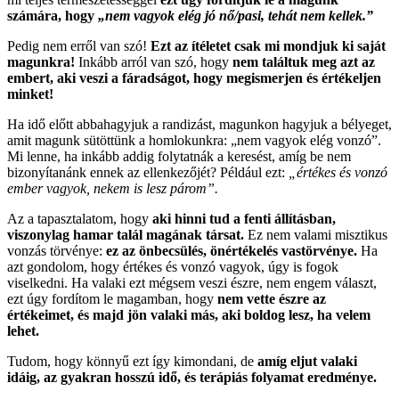
számára, hogy
„nem vagyok elég jó nő/pasi, tehát nem kellek.”
Pedig nem erről van szó!
Ezt az ítéletet csak mi mondjuk ki saját
magunkra!
Inkább arról van szó, hogy
nem találtuk meg azt az
embert, aki veszi a fáradságot, hogy megismerjen és értékeljen
minket!
Ha idő előtt abbahagyjuk a randizást, magunkon hagyjuk a bélyeget,
amit magunk sütöttünk a homlokunkra: „nem vagyok elég vonzó”.
Mi lenne, ha inkább addig folytatnák a keresést, amíg be nem
bizonyítanánk ennek az ellenkezőjét? Például ezt:
„értékes és vonzó
ember vagyok, nekem is lesz párom”.
Az a tapasztalatom, hogy
aki hinni tud a fenti állításban,
viszonylag hamar talál magának társat.
Ez nem valami misztikus
vonzás törvénye:
ez az önbecsülés, önértékelés vastörvénye.
Ha
azt gondolom, hogy értékes és vonzó vagyok, úgy is fogok
viselkedni. Ha valaki ezt mégsem veszi észre, nem engem választ,
ezt úgy fordítom le magamban, hogy
nem vette észre az
értékeimet, és majd jön valaki más, aki boldog lesz, ha velem
lehet.
Tudom, hogy könnyű ezt így kimondani, de
amíg eljut valaki
idáig, az gyakran hosszú idő, és terápiás folyamat eredménye.