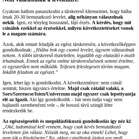
Gyakran hallom panaszkodni a társkereső klienseimet, hogy hiába
írnak 20-30 bemutatkozó levelet,
alig néhányan válaszolnak
nekik
. Igen, ez tényleg bosszantó, fájó érzés.
A kérdés, hogy mit
csinálok ezekkel az érzésekkel, milyen következtetéseket vonok
le a magam számára.
Azok, akik emiatt feladják az egész társkeresést, a következőképpen
gondolkodnak:
„Hiába írok egy csomó levelet, úgysem válaszolnak
nekem. A többi társkereső tiszteletlen, legalább egy elutasító e-mailt
írhatnának. Ennek az egész online társkeresőzésnek semmi értelme,
ez egyszerűen nem működik. Teljesen feleslegesen töröm magam.
Inkább feladom az egészet.”
Igen, lehet így is gondolkodni. A következménye: nem csinál
semmit, hiszen úgysincs értelme.
Majd csak rátalál valaki, a
Sors/Szerencse/Isten/Univerzum majd egyszer csak lepottyantja
elé az Igazit.
Aki így gondolkodik – bár nem tudja vagy nem
hajlandó szembenézni vele -, de hosszú távú szingli létre
rendezkedik be.
Az egészségesebb és megoldásfókuszú gondolkodás így néz ki
:
„Oké, tudomásul kell vennem, hogy csak kevés bemutatkozó
levelemre jön válasz. Nézzük meg, mi az oka ennek! Lehet, hogy
nem jók a fényképeim? Na, akkor csináltatok újakat egy profi