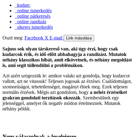
kudarc
online ismerkedés
online párkeresés
online randizás
sikeres ismerkedés
Oszd meg:
Facebook
X
E-mail
Link másolása
Sajnos sok olyan társkereső van, aki úgy érzi, hogy csak
kudarcok érik, és idő előtt abbahagyja a randizást. Mutatok
néhány klasszikus hibát, amit elkövetnek, és néhány megoldást
is, ami segít túllendülni a problémákon.
Azt azért szögezzük le: amikor valaki azt gondolja, hogy kudarcot
vallott, azt ne vitassuk! Teljesen jogosak az érzései. Csalódottságot,
szomorúságot, tehetetlenséget, magányt élnek meg. Ezek teljesen
normális érzések. Mégis azt gondolom, hogy
a nehéz érzéseiket
gyakran gondolati torzítások okozzák
. Szembesülnek egy
jelenséggel, amelyet ők negatív módon értelmeznek. Mutatok
néhány példát.
Nem válaszolnak a leveleimre.