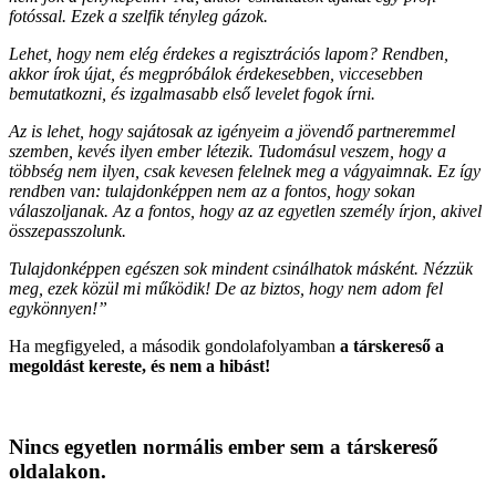
fotóssal. Ezek a szelfik tényleg gázok.
Lehet, hogy nem elég érdekes a regisztrációs lapom? Rendben,
akkor írok újat, és megpróbálok érdekesebben, viccesebben
bemutatkozni, és izgalmasabb első levelet fogok írni.
Az is lehet, hogy sajátosak az igényeim a jövendő partneremmel
szemben, kevés ilyen ember létezik. Tudomásul veszem, hogy a
többség nem ilyen, csak kevesen felelnek meg a vágyaimnak. Ez így
rendben van: tulajdonképpen nem az a fontos, hogy sokan
válaszoljanak. Az a fontos, hogy az az egyetlen személy írjon, akivel
összepasszolunk.
Tulajdonképpen egészen sok mindent csinálhatok másként. Nézzük
meg, ezek közül mi működik! De az biztos, hogy nem adom fel
egykönnyen!”
Ha megfigyeled, a második gondolafolyamban
a társkereső a
megoldást kereste, és nem a hibást!
Nincs egyetlen normális ember sem a társkereső
oldalakon.