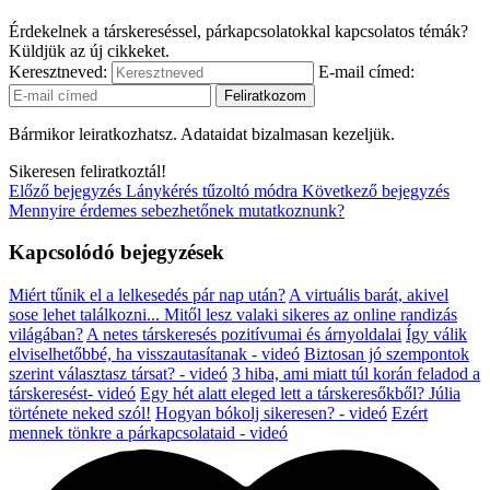
Érdekelnek a társkereséssel, párkapcsolatokkal kapcsolatos témák?
Küldjük az új cikkeket.
Keresztneved:
E-mail címed:
Bármikor leiratkozhatsz. Adataidat bizalmasan kezeljük.
Sikeresen feliratkoztál!
Előző bejegyzés
Lánykérés tűzoltó módra
Következő bejegyzés
Mennyire érdemes sebezhetőnek mutatkoznunk?
Kapcsolódó bejegyzések
Miért tűnik el a lelkesedés pár nap után?
A virtuális barát, akivel
sose lehet találkozni...
Mitől lesz valaki sikeres az online randizás
világában?
A netes társkeresés pozitívumai és árnyoldalai
Így válik
elviselhetőbbé, ha visszautasítanak - videó
Biztosan jó szempontok
szerint választasz társat? - videó
3 hiba, ami miatt túl korán feladod a
társkeresést- videó
Egy hét alatt eleged lett a társkeresőkből? Júlia
története neked szól!
Hogyan bókolj sikeresen? - videó
Ezért
mennek tönkre a párkapcsolataid - videó