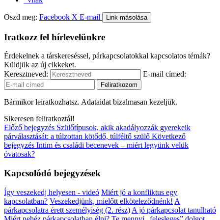
Oszd meg:
Facebook
X
E-mail
Link másolása
Iratkozz fel hírlevelünkre
Érdekelnek a társkereséssel, párkapcsolatokkal kapcsolatos témák?
Küldjük az új cikkeket.
Keresztneved:
E-mail címed:
Bármikor leiratkozhatsz. Adataidat bizalmasan kezeljük.
Sikeresen feliratkoztál!
Előző bejegyzés
Szülőtípusok, akik akadályozzák gyerekeik
párválasztását: a túlzottan kötődő, túlféltő szülő
Következő
bejegyzés
Intim és családi becenevek – miért legyünk velük
óvatosak?
Kapcsolódó bejegyzések
Így veszekedj helyesen - videó
Miért jó a konfliktus egy
kapcsolatban?
Veszekedjünk, mielőtt elköteleződnénk!
A
párkapcsolatra érett személyiség (2. rész)
A jó párkapcsolat tanulható
Miért nehéz párkapcsolatban élni?
Te mennyi „felesleges” dolgot