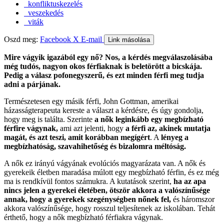
konfliktuskezelés
veszekedés
viták
Oszd meg:
Facebook
X
E-mail
Link másolása
Mire vágyik igazából egy nő? Nos, a kérdés megválaszolásába
még tudós, nagyon okos férfiaknak is beletörött a bicskája.
Pedig a válasz pofonegyszerű, és ezt minden férfi meg tudja
adni a párjának.
Természetesen egy másik férfi, John Gottman, amerikai
házasságterapeuta kereste a választ a kérdésre, és úgy gondolja,
hogy meg is találta. Szerinte
a nők leginkább egy megbízható
férfire vágynak,
ami azt jelenti, hogy
a férfi az, akinek mutatja
magát, és azt teszi, amit korábban megígért
. A
lényeg a
megbízhatóság, szavahihetőség és bizalomra méltóság.
A nők ez irányú vágyának evolúciós magyarázata van. A nők és
gyerekeik életben maradása múlott egy megbízható férfin, és ez még
ma is rendkívül fontos számukra. A kutatások szerint,
ha az apa
nincs jelen a gyerekei életében, ötször akkora a valószínűsége
annak, hogy a gyerekek szegénységben nőnek fel,
és háromszor
akkora valószínűsége, hogy rosszul teljesítenek az iskolában. Tehát
érthető, hogy a nők megbízható férfiakra vágynak.