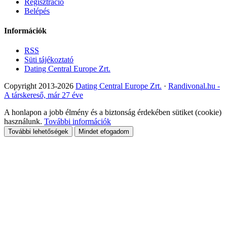
Regisztráció
Belépés
Információk
RSS
Süti tájékoztató
Dating Central Europe Zrt.
Copyright 2013-2026
Dating Central Europe Zrt.
·
Randivonal.hu -
A társkereső, már 27 éve
A honlapon a jobb élmény és a biztonság érdekében sütiket (cookie)
használunk.
További információk
További lehetőségek
Mindet efogadom