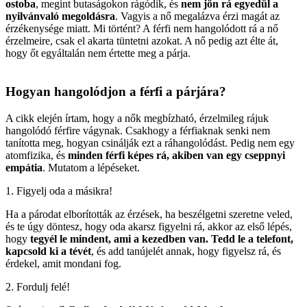
ostoba
, megint butaságokon rágódik, és
nem jön rá egyedül a
nyilvánvaló megoldásra
. Vagyis a nő megalázva érzi magát az
érzékenysége miatt. Mi történt? A férfi nem hangolódott rá a nő
érzelmeire, csak el akarta tüntetni azokat. A nő pedig azt élte át,
hogy őt egyáltalán nem értette meg a párja.
Hogyan hangolódjon a férfi a párjára?
A cikk elején írtam, hogy a nők megbízható, érzelmileg rájuk
hangolódó férfire vágynak. Csakhogy a férfiaknak senki nem
tanította meg, hogyan csinálják ezt a ráhangolódást. Pedig nem egy
atomfizika, és
minden férfi képes rá, akiben van egy cseppnyi
empátia
. Mutatom a lépéseket.
1. Figyelj oda a másikra!
Ha a párodat elborították az érzések, ha beszélgetni szeretne veled,
és te úgy döntesz, hogy oda akarsz figyelni rá, akkor az első lépés,
hogy
tegyél le mindent, ami a kezedben van. Tedd le a telefont,
kapcsold ki a tévét
, és add tanújelét annak, hogy figyelsz rá, és
érdekel, amit mondani fog.
2. Fordulj felé!