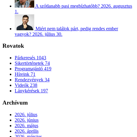
A szótlanabb pasi megbízhatóbb?
2026. augusztus
1.
Miért nem találok párt, pedig rendes ember
vagyok?
2026. július 30.
Rovatok
Párkeresés
1043
Sikertörténetek
74
Programajánló
419
Híreink
71
Rendezvények
34
Videók
238
Lánykérések
197
Archívum
2026. július
2026. június
2026. május
2026. április
2026. március