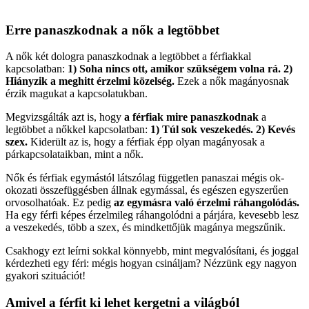
Erre panaszkodnak a nők a legtöbbet
A nők két dologra panaszkodnak a legtöbbet a férfiakkal
kapcsolatban:
1) Soha nincs ott, amikor szükségem volna rá. 2)
Hiányzik a meghitt érzelmi közelség.
Ezek a nők magányosnak
érzik magukat a kapcsolatukban.
Megvizsgálták azt is, hogy
a férfiak mire panaszkodnak
a
legtöbbet a nőkkel kapcsolatban:
1) Túl sok veszekedés. 2) Kevés
szex.
Kiderült az is, hogy a férfiak épp olyan magányosak a
párkapcsolataikban, mint a nők.
Nők és férfiak egymástól látszólag független panaszai mégis ok-
okozati összefüggésben állnak egymással, és egészen egyszerűen
orvosolhatóak. Ez pedig
az egymásra való érzelmi ráhangolódás.
Ha egy férfi képes érzelmileg ráhangolódni a párjára, kevesebb lesz
a veszekedés, több a szex, és mindkettőjük magánya megszűnik.
Csakhogy ezt leírni sokkal könnyebb, mint megvalósítani, és joggal
kérdezheti egy féri: mégis hogyan csináljam? Nézzünk egy nagyon
gyakori szituációt!
Amivel a férfit ki lehet kergetni a világból