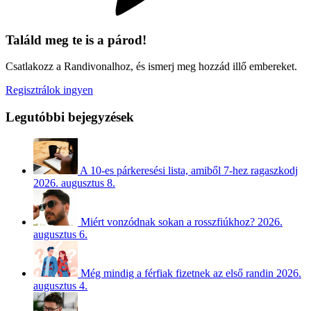
Találd meg te is a párod!
Csatlakozz a Randivonalhoz, és ismerj meg hozzád illő embereket.
Regisztrálok ingyen
Legutóbbi bejegyzések
A 10-es párkeresési lista, amiből 7-hez ragaszkodj
2026. augusztus 8.
Miért vonzódnak sokan a rosszfiúkhoz?
2026.
augusztus 6.
Még mindig a férfiak fizetnek az első randin
2026.
augusztus 4.