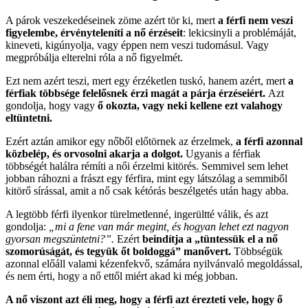
A párok veszekedéseinek zöme azért tör ki, mert
a férfi nem veszi
figyelembe, érvényteleníti a nő érzéseit
: lekicsinyli a problémáját,
kineveti, kigúnyolja, vagy éppen nem veszi tudomásul. Vagy
megpróbálja elterelni róla a nő figyelmét.
Ezt nem azért teszi, mert egy érzéketlen tuskó, hanem azért, mert
a
férfiak többsége felelősnek érzi magát a párja érzéseiért.
Azt
gondolja, hogy vagy
ő okozta, vagy neki kellene ezt valahogy
eltüntetni.
Ezért aztán amikor egy nőből előtörnek az érzelmek,
a férfi azonnal
közbelép, és orvosolni akarja a dolgot.
Ugyanis a férfiak
többségét halálra rémíti a női érzelmi kitörés. Semmivel sem lehet
jobban ráhozni a frászt egy férfira, mint egy látszólag a semmiből
kitörő sírással, amit a nő csak kétórás beszélgetés után hagy abba.
A legtöbb férfi ilyenkor türelmetlenné, ingerültté válik, és azt
gondolja:
„mi a fene van már megint, és hogyan lehet ezt nagyon
gyorsan megszüntetni?”.
Ezért
beindítja a „tüntessük el a nő
szomorúságát, és tegyük őt boldoggá” manővert.
Többségük
azonnal előáll valami kézenfekvő, számára nyilvánvaló megoldással,
és nem érti, hogy a nő ettől miért akad ki még jobban.
A nő viszont azt éli meg, hogy a férfi azt érezteti vele, hogy ő