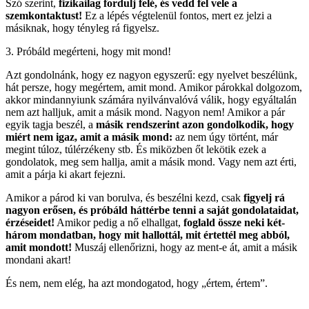
Szó szerint,
fizikailag fordulj felé, és vedd fel vele a
szemkontaktust!
Ez a lépés végtelenül fontos, mert ez jelzi a
másiknak, hogy tényleg rá figyelsz.
3. Próbáld megérteni, hogy mit mond!
Azt gondolnánk, hogy ez nagyon egyszerű: egy nyelvet beszélünk,
hát persze, hogy megértem, amit mond. Amikor párokkal dolgozom,
akkor mindannyiunk számára nyilvánvalóvá válik, hogy egyáltalán
nem azt halljuk, amit a másik mond. Nagyon nem! Amikor a pár
egyik tagja beszél, a
másik rendszerint azon gondolkodik, hogy
miért nem igaz, amit a másik mond:
az nem úgy történt, már
megint túloz, túlérzékeny stb. És miközben őt lekötik ezek a
gondolatok, meg sem hallja, amit a másik mond. Vagy nem azt érti,
amit a párja ki akart fejezni.
Amikor a párod ki van borulva, és beszélni kezd, csak
figyelj rá
nagyon erősen, és próbáld háttérbe tenni a saját gondolataidat,
érzéseidet!
Amikor pedig a nő elhallgat,
foglald össze neki két-
három mondatban, hogy mit hallottál, mit értettél meg abból,
amit mondott!
Muszáj ellenőrizni, hogy az ment-e át, amit a másik
mondani akart!
És nem, nem elég, ha azt mondogatod, hogy „értem, értem”.