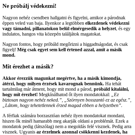
Ne próbálj védekezni!
Nagyon nehéz csendben hallgatni és figyelni, amikor a párodnak
éppen veled van baja. Ilyenkor a legtöbben
elkezdenek védekezni
vagy támadni, pillanatokon belül elmérgesedik a helyzet
, és egy
indulatos, hangos vita közepén találjátok magatokat.
Nagyon fontos, hogy próbáld megőrizni a higgadtságodat, és csak
figyelj!
Még csak egyet sem kell értened azzal, amit a másik
mond.
Mit érezhet a másik?
Akkor érezzük magunkat megértve, ha a másik kimondja,
átérzi, hogy milyen érzések kavarognak bennünk.
Ha tehát
tartalmilag már átment, hogy mit mond a párod,
próbáld kitalálni,
hogy mit érezhet!
Megkínálhatod őt ilyen mondatokkal:
„Ez
biztosan nagyon nehéz neked.”, „Szörnyen bosszantó ez az egész.”,
„Látom, hogy tehetetlennek érzed magad ebben a helyzetben”.
A férfiak számára borzasztóan nehéz ilyen mondatokat mondani,
hiszen ők minél hamarabb meg akarják oldani a problémát. Ezek a
mondatok pedig (látszólag) nem a megoldás felé visznek. Pedig arra
visznek. Ugyanis
az érzelmek azonnal csökkenni kezdenek, ha