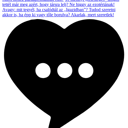
tettél már meg azért, hogy társra lelj?
Ne higgy az ezotériának!
Avagy: mit tegyél, ha csalódtál az „Igazidban”?
Tudod szeretni
akkor is, ha épp ki vagy tőle borulva?
Akarlak, mert szeretlek!