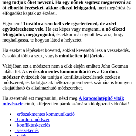
meg tudjuk őket nevezni. Ha egy nőnek segítesz megnevezni az
őt elborító érzéseket, akkor elkezd lehiggadni,
mert megértést és
elfogadást kaptak az érzései.
Figyelem!
Továbbra sem kell vele egyetértened, de azért
együttérezhetsz vele
. Ha ezt képes vagy megtenni,
a nő elkezd
lehiggadni, megnyugodni
, és ekkor már nyitott lesz arra, hogy
meghallgassa, te hogyan látod a helyzetet.
Ha ezeket a lépéseket követed, sokkal kevesebb lesz a veszekedés,
és sokkal több a szex, vagyis
mindketten jól jártok.
Valójában ezt a módszert nem a cikk elején említett John Gottman
találta fel. Az
erőszakmentes kommunikáció és a Gordon-
módszer
évtizedek óta tanítja a konfliktuskezelésnek ezeket a
módszereit, és kidolgoztak hétköznapi emberek számára is könnyen
elsajátítható és alkalmazható módszereket.
Ha szeretnéd ezt megtanulni, nézd meg
A kapcsolatépítő viták
művészete
című, kifejezetten párok számára kidolgozott videókat!
erőszakmentes kommunikáció
Gordon-módszer
konfliktuskezelés
veszekedés
viták