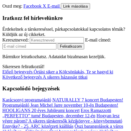
Oszd meg:
Facebook
X
E-mail
Link másolása
Iratkozz fel hírlevelünkre
Érdekelnek a társkereséssel, párkapcsolatokkal kapcsolatos témák?
Küldjük az új cikkeket.
Keresztneved:
E-mail címed:
Bármikor leiratkozhatsz. Adataidat bizalmasan kezeljük.
Sikeresen feliratkoztál!
Előző bejegyzés
Óriási siker a Kölcsönlakás, Te se hagyd ki
Következő bejegyzés
A sikeres házasság titkai
Kapcsolódó bejegyzések
Karácsonyi programajánló
NATURALLY 7 koncert Budapesten!
Programajánló
Jean Michel Jarre november 10-én Budapesten!
HOOLIGANS 20 éves Jubileumi koncert
Eros Ramazzotti
„PERFETTO” turné Budapesten, december 12-én
Hogyan lesz
végre párom? A sikeres társkeresők kézikönyve - könyvbemutató
Ennyike? - 25. ARC közérzeti kiállítás
Őszi barangolások a város