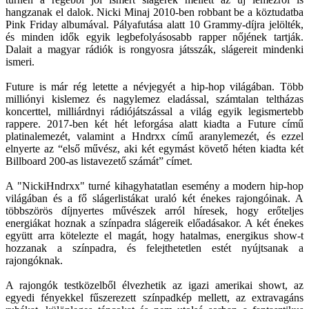
hangzanak el dalok. Nicki Minaj 2010-ben robbant be a köztudatba
Pink Friday albumával. Pályafutása alatt 10 Grammy-díjra jelölték,
és minden idők egyik legbefolyásosabb rapper nőjének tartják.
Dalait a magyar rádiók is rongyosra játsszák, slágereit mindenki
ismeri.
Future is már rég letette a névjegyét a hip-hop világában. Több
milliónyi kislemez és nagylemez eladással, számtalan teltházas
koncerttel, milliárdnyi rádiójátszással a világ egyik legismertebb
rappere. 2017-ben két hét leforgása alatt kiadta a Future című
platinalemezét, valamint a Hndrxx című aranylemezét, és ezzel
elnyerte az “első művész, aki két egymást követő héten kiadta két
Billboard 200-as listavezető számát” címet.
A "NickiHndrxx" turné kihagyhatatlan esemény a modern hip-hop
világában és a fő slágerlistákat uraló két énekes rajongóinak. A
többszörös díjnyertes művészek arról híresek, hogy erőteljes
energiákat hoznak a színpadra slágereik előadásakor. A két énekes
együtt arra kötelezte el magát, hogy hatalmas, energikus show-t
hozzanak a színpadra, és felejthetetlen estét nyújtsanak a
rajongóknak.
A rajongók testközelből élvezhetik az igazi amerikai showt, az
egyedi fényekkel fűszerezett színpadkép mellett, az extravagáns