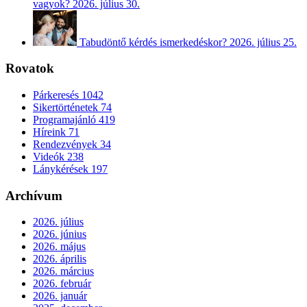
vagyok?
2026. július 30.
Tabudöntő kérdés ismerkedéskor?
2026. július 25.
Rovatok
Párkeresés
1042
Sikertörténetek
74
Programajánló
419
Híreink
71
Rendezvények
34
Videók
238
Lánykérések
197
Archívum
2026. július
2026. június
2026. május
2026. április
2026. március
2026. február
2026. január