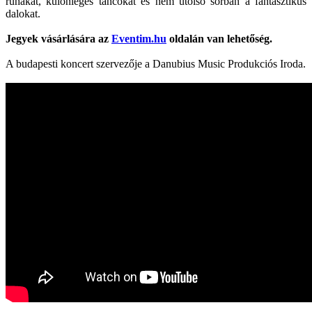
ruhákat, különleges táncokat és nem utolsó sorban a fantasztikus
dalokat.
Jegyek vásárlására az
Eventim.hu
oldalán van lehetőség.
A budapesti koncert szervezője a Danubius Music Produkciós Iroda.