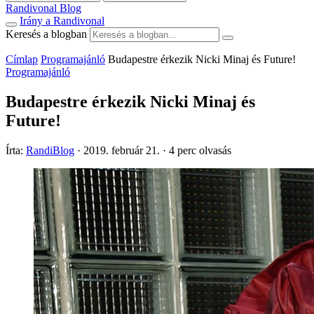
Randivonal Blog
Irány a Randivonal
Keresés a blogban
Címlap
Programajánló
Budapestre érkezik Nicki Minaj és Future!
Programajánló
Budapestre érkezik Nicki Minaj és
Future!
Írta:
RandiBlog
·
2019. február 21.
·
4 perc olvasás