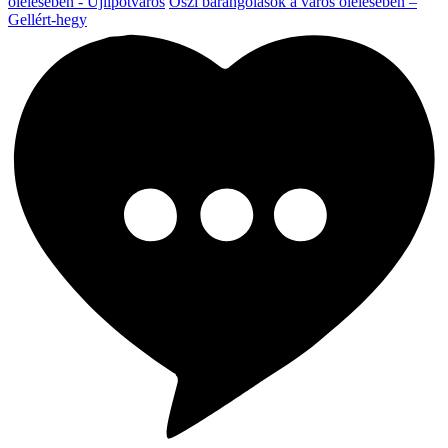
ölelésében - Újlipótváros
Őszi barangolások a város ölelésében –
Gellért-hegy