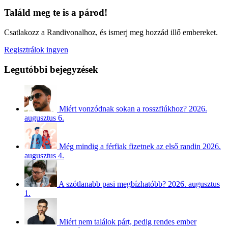
Találd meg te is a párod!
Csatlakozz a Randivonalhoz, és ismerj meg hozzád illő embereket.
Regisztrálok ingyen
Legutóbbi bejegyzések
Miért vonzódnak sokan a rosszfiúkhoz?
2026.
augusztus 6.
Még mindig a férfiak fizetnek az első randin
2026.
augusztus 4.
A szótlanabb pasi megbízhatóbb?
2026. augusztus
1.
Miért nem találok párt, pedig rendes ember