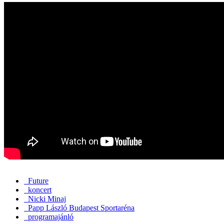
Future
koncert
Nicki Minaj
Papp László Budapest Sportaréna
programajánló