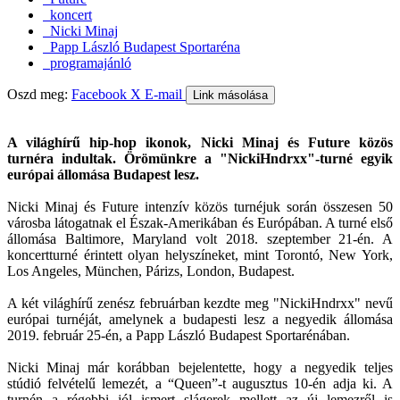
koncert
Nicki Minaj
Papp László Budapest Sportaréna
programajánló
Oszd meg:
Facebook
X
E-mail
Link másolása
A világhírű hip-hop ikonok, Nicki Minaj és Future közös
turnéra indultak. Örömünkre a "NickiHndrxx"-turné egyik
európai állomása Budapest lesz.
Nicki Minaj és Future intenzív közös turnéjuk során összesen 50
városba látogatnak el Észak-Amerikában és Európában. A turné első
állomása Baltimore, Maryland volt 2018. szeptember 21-én. A
koncertturné érintett olyan helyszíneket, mint Torontó, New York,
Los Angeles, München, Párizs, London, Budapest.
A két világhírű zenész februárban kezdte meg "NickiHndrxx" nevű
európai turnéját, amelynek a budapesti lesz a negyedik állomása
2019. február 25-én, a Papp László Budapest Sportarénában.
Nicki Minaj már korábban bejelentette, hogy a negyedik teljes
stúdió felvételű lemezét, a “Queen”-t augusztus 10-én adja ki. A
turnén a régebbi jól ismert slágerek mellett az új lemezről is