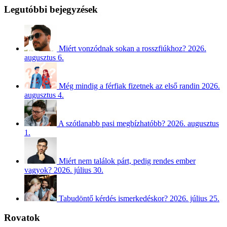
Legutóbbi bejegyzések
Miért vonzódnak sokan a rosszfiúkhoz?
2026.
augusztus 6.
Még mindig a férfiak fizetnek az első randin
2026.
augusztus 4.
A szótlanabb pasi megbízhatóbb?
2026. augusztus
1.
Miért nem találok párt, pedig rendes ember
vagyok?
2026. július 30.
Tabudöntő kérdés ismerkedéskor?
2026. július 25.
Rovatok