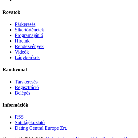
Rovatok
Párkeresés
Sikertörténetek
Programajánló
Híreink
Rendezvények
Videók
Lánykérések
Randivonal
Társkeresés
Regisztráció
Belépés
Információk
RSS
Süti tájékoztató
Dating Central Europe Zrt.