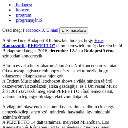
budapest
koncert
program
programajánló
Oszd meg:
Facebook
X
E-mail
Link másolása
A ShowTime Budapest Kft. büszkén tudatja, hogy
Eros
Ramazzotti „PERFETTO”
címre keresztelt turnéja keretén belül
Budapestre látogat. 2016.
december 12
-én a
BudapestAréna
színpadán koncertezik.
Három évvel a huszonhárom állomásos Noi koncertsorozat után
Olaszország legismertebb popzenésze ismét turnézik, hogy
világszerte elkápráztassa rajongóit.
A Trident Music által létrehozott showt a világ minden tájáról
összeverbuvált zenészek játéka gazdagítja, és a Universal Music
által 2015 tavaszán megjelent PERFETTO című lemez dalait,
valamint a legnagyobb slágereket vonultatja fel.
A világhírű olasz énekes elmondása szerint az album címe egy
nemzetközileg ismert szó, mindenki használja, így mindenki
számára érthető.
A PERFETTO 14 dalt tartalmaz, melyeket Milanóban, Los
Angelesben és Rómában vett fel az énekes
Claudio Guidetti