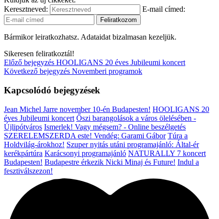
Keresztneved:
E-mail címed:
Bármikor leiratkozhatsz. Adataidat bizalmasan kezeljük.
Sikeresen feliratkoztál!
Előző bejegyzés
HOOLIGANS 20 éves Jubileumi koncert
Következő bejegyzés
Novemberi programok
Kapcsolódó bejegyzések
Jean Michel Jarre november 10-én Budapesten!
HOOLIGANS 20
éves Jubileumi koncert
Őszi barangolások a város ölelésében -
Újlipótváros
Ismerlek! Vagy mégsem? - Online beszélgetés
SZERELEMSZERDA este! Vendég: Garami Gábor
Túra a
Holdvilág-árokhoz!
Szuper nyitás utáni programajánló: Által-ér
kerékpártúra
Karácsonyi programajánló
NATURALLY 7 koncert
Budapesten!
Budapestre érkezik Nicki Minaj és Future!
Indul a
fesztiválszezon!