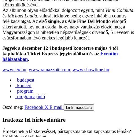
közreműküdésével.
Az albumon olyan előadókkal dolgozott együtt, mint
Vinni Colaiuta
és
Michael Lauda
, stílusát tekintve pedig egyre inkább a country
felé kacsintgat. Az
első single, az Alle Fine Del Mondo
elsöprő
sikert aratott, így nem csoda, hogy nagy várakozás előzte meg a
Magyarországon is hihetetlen népszerűségnek örvendő, 51 évesen is
csúcsformában lévő énekes legújabb lemezét.
Jegyek a december 12-i budapesti koncertre május 4-től
kaphatók a Ticket Express jegyirodáiban és az
Eventim
hálózatában
.
www.tex.hu
,
www.ramazzotti.com
,
www.showtime.hu
budapest
koncert
program
programajánló
Oszd meg:
Facebook
X
E-mail
Link másolása
Iratkozz fel hírlevelünkre
Érdekelnek a társkereséssel, párkapcsolatokkal kapcsolatos témák?
Küldjük az új cikkeket.