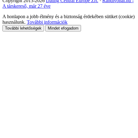
Copyright 2013-2026
Dating Central Europe Zrt.
·
Randivonal.hu -
A társkereső, már 27 éve
A honlapon a jobb élmény és a biztonság érdekében sütiket (cookie)
használunk.
További információk
További lehetőségek
Mindet efogadom