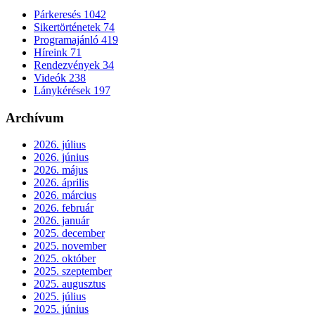
Párkeresés
1042
Sikertörténetek
74
Programajánló
419
Híreink
71
Rendezvények
34
Videók
238
Lánykérések
197
Archívum
2026. július
2026. június
2026. május
2026. április
2026. március
2026. február
2026. január
2025. december
2025. november
2025. október
2025. szeptember
2025. augusztus
2025. július
2025. június