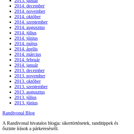
2015. január
2014. december
2014. november
2014. október
2014. szeptember
2014. augusztus
2014. július
2014. június
2014. május
2014. április
2014. március
2014. február
2014. január
2013. december
2013. november
2013. október
2013. szeptember
2013. augusztus
2013. július
2013. június
Randivonal Blog
A Randivonal hivatalos blogja: sikertörténetek, randitippek és
őszinte írások a párkeresésről.