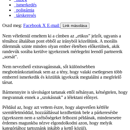
ismerkedés
poligámia
társkeresés
Oszd meg:
Facebook
X
E-mail
Link másolása
Nem véletlenül emeltem ki a címben az „etikus” jelzőt, ugyanis a
témához általában pont ebből az irányból közelítünk. A morális
dilemmák szinte minden olyan ember életében előkerülnek, akik
randevúk sorába kerülve igyekeznek mérlegelni leendő partnereik
„sorsát”.
Nem nevezhető extravagánsnak, sőt különösebben
megbotránkoztatónak sem az a tény, hogy valaki esetlegesen több
emberrel ismerkedik és közülük igyekszik megtalálni a megfelelő
társat.
Bármennyire is távolságot tartanak ettől néhányan, kétségtelen, hogy
megvannak ennek a „szokásnak” a lélektani előnyei.
Például az, hogy azt vettem észre, hogy alapvetően kétféle
szemléletmóddal, hozzáállással kezdhetünk bele a párkeresésbe
(igyekszem nem a szélsőségeket felhozni példának, mindenesetre
érdemes magunkba nézve elgondolkodni azon, hogy melyik
kategóriához tartoznánk inkább a kettő közül).