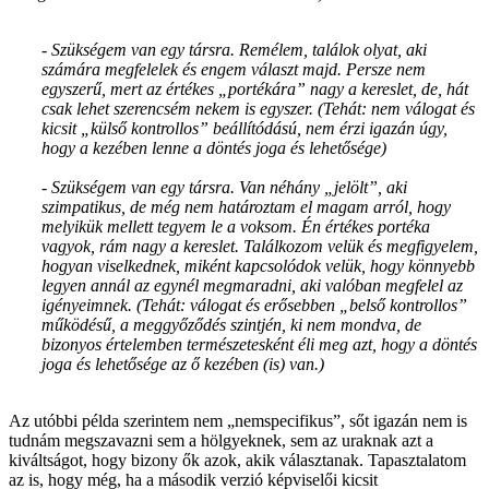
-
Szükségem van egy társra. Remélem, találok olyat, aki
számára megfelelek és engem választ majd. Persze nem
egyszerű, mert az értékes „portékára” nagy a kereslet, de, hát
csak lehet szerencsém nekem is egyszer. (Tehát: nem válogat és
kicsit „külső kontrollos” beállítódású, nem érzi igazán úgy,
hogy a kezében lenne a döntés joga és lehetősége)
-
Szükségem van egy társra. Van néhány „jelölt”, aki
szimpatikus, de még nem határoztam el magam arról, hogy
melyikük mellett tegyem le a voksom. Én értékes portéka
vagyok, rám nagy a kereslet. Találkozom velük és megfigyelem,
hogyan viselkednek, miként kapcsolódok velük, hogy könnyebb
legyen annál az egynél megmaradni, aki valóban megfelel az
igényeimnek. (Tehát: válogat és erősebben „belső kontrollos”
működésű, a meggyőződés szintjén, ki nem mondva, de
bizonyos értelemben természetesként éli meg azt, hogy a döntés
joga és lehetősége az ő kezében (is) van.)
Az utóbbi példa szerintem nem „nemspecifikus”, sőt igazán nem is
tudnám megszavazni sem a hölgyeknek, sem az uraknak azt a
kiváltságot, hogy bizony ők azok, akik választanak. Tapasztalatom
az is, hogy még, ha a második verzió képviselői kicsit