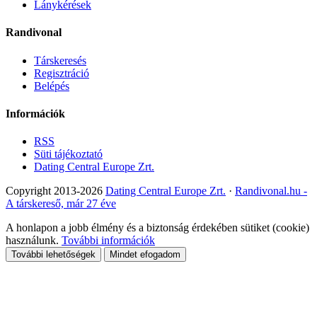
Lánykérések
Randivonal
Társkeresés
Regisztráció
Belépés
Információk
RSS
Süti tájékoztató
Dating Central Europe Zrt.
Copyright 2013-2026
Dating Central Europe Zrt.
·
Randivonal.hu -
A társkereső, már 27 éve
A honlapon a jobb élmény és a biztonság érdekében sütiket (cookie)
használunk.
További információk
További lehetőségek
Mindet efogadom