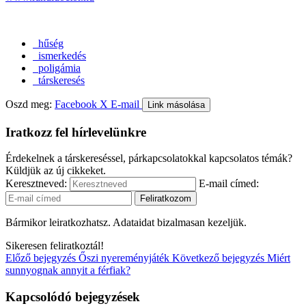
hűség
ismerkedés
poligámia
társkeresés
Oszd meg:
Facebook
X
E-mail
Link másolása
Iratkozz fel hírlevelünkre
Érdekelnek a társkereséssel, párkapcsolatokkal kapcsolatos témák?
Küldjük az új cikkeket.
Keresztneved:
E-mail címed:
Bármikor leiratkozhatsz. Adataidat bizalmasan kezeljük.
Sikeresen feliratkoztál!
Előző bejegyzés
Őszi nyereményjáték
Következő bejegyzés
Miért
sunnyognak annyit a férfiak?
Kapcsolódó bejegyzések