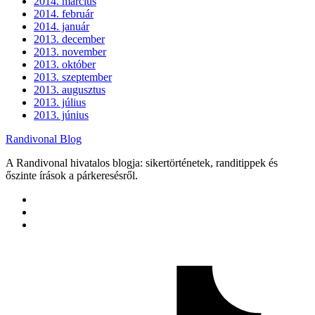
2014. március
2014. február
2014. január
2013. december
2013. november
2013. október
2013. szeptember
2013. augusztus
2013. július
2013. június
Randivonal Blog
A Randivonal hivatalos blogja: sikertörténetek, randitippek és
őszinte írások a párkeresésről.