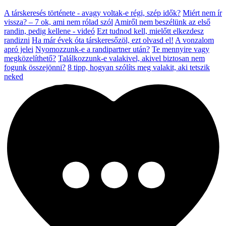
A társkeresés története - avagy voltak-e régi, szép idők?
Miért nem ír
vissza? – 7 ok, ami nem rólad szól
Amiről nem beszélünk az első
randin, pedig kellene - videó
Ezt tudnod kell, mielőtt elkezdesz
randizni
Ha már évek óta társkeresőzöl, ezt olvasd el!
A vonzalom
apró jelei
Nyomozzunk-e a randipartner után?
Te mennyire vagy
megközelíthető?
Találkozzunk-e valakivel, akivel biztosan nem
fogunk összejönni?
8 tipp, hogyan szólíts meg valakit, aki tetszik
neked