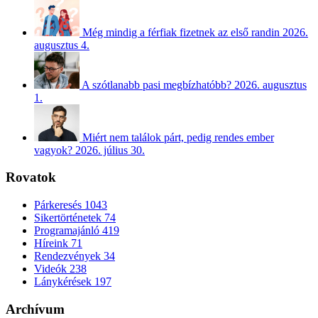
Még mindig a férfiak fizetnek az első randin
2026.
augusztus 4.
A szótlanabb pasi megbízhatóbb?
2026. augusztus
1.
Miért nem találok párt, pedig rendes ember
vagyok?
2026. július 30.
Rovatok
Párkeresés
1043
Sikertörténetek
74
Programajánló
419
Híreink
71
Rendezvények
34
Videók
238
Lánykérések
197
Archívum