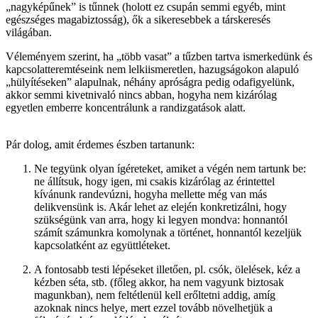
„nagyképűnek” is tűnnek (holott ez csupán semmi egyéb, mint
egészséges magabiztosság), ők a sikeresebbek a társkeresés
világában.
Véleményem szerint, ha „több vasat” a tűzben tartva ismerkedünk és
kapcsolatteremtéseink nem lelkiismeretlen, hazugságokon alapuló
„hülyítéseken” alapulnak, néhány apróságra pedig odafigyelünk,
akkor semmi kivetnivaló nincs abban, hogyha nem kizárólag
egyetlen emberre koncentrálunk a randizgatások alatt.
Pár dolog, amit érdemes észben tartanunk:
Ne tegyünk olyan ígéreteket, amiket a végén nem tartunk be:
ne állítsuk, hogy igen, mi csakis kizárólag az érintettel
kívánunk randevúzni, hogyha mellette még van más
delikvensünk is. Akár lehet az elején konkretizálni, hogy
szükségünk van arra, hogy ki legyen mondva: honnantól
számít számunkra komolynak a történet, honnantól kezeljük
kapcsolatként az együttléteket.
A fontosabb testi lépéseket illetően, pl. csók, ölelések, kéz a
kézben séta, stb. (főleg akkor, ha nem vagyunk biztosak
magunkban), nem feltétlenül kell erőltetni addig, amíg
azoknak nincs helye, mert ezzel tovább növelhetjük a