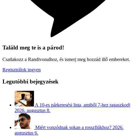
Találd meg te is a párod!
Csatlakozz a Randivonalhoz, és ismerj meg hozzád illő embereket.
Regisztrálok ingyen
Legutóbbi bejegyzések
A 10-es párkeresési lista, amiből 7-hez ragaszkodj
2026. augusztus 8.
Miért vonzódnak sokan a rosszfiúkhoz?
2026.
augusztus 6.