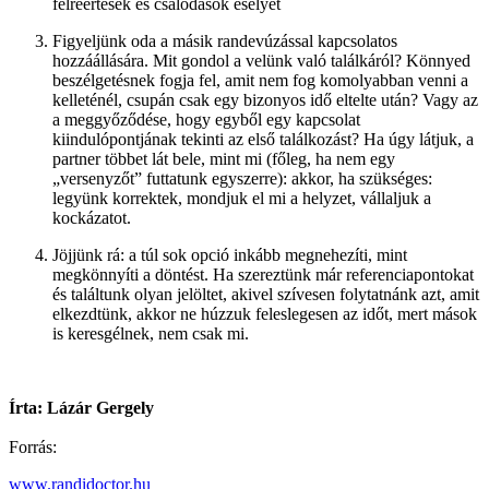
félreértések és csalódások esélyét
Figyeljünk oda a másik randevúzással kapcsolatos
hozzáállására. Mit gondol a velünk való találkáról? Könnyed
beszélgetésnek fogja fel, amit nem fog komolyabban venni a
kelleténél, csupán csak egy bizonyos idő eltelte után? Vagy az
a meggyőződése, hogy egyből egy kapcsolat
kiindulópontjának tekinti az első találkozást? Ha úgy látjuk, a
partner többet lát bele, mint mi (főleg, ha nem egy
„versenyzőt” futtatunk egyszerre): akkor, ha szükséges:
legyünk korrektek, mondjuk el mi a helyzet, vállaljuk a
kockázatot.
Jöjjünk rá: a túl sok opció inkább megnehezíti, mint
megkönnyíti a döntést. Ha szereztünk már referenciapontokat
és találtunk olyan jelöltet, akivel szívesen folytatnánk azt, amit
elkezdtünk, akkor ne húzzuk feleslegesen az időt, mert mások
is keresgélnek, nem csak mi.
Írta: Lázár Gergely
Forrás:
www.randidoctor.hu