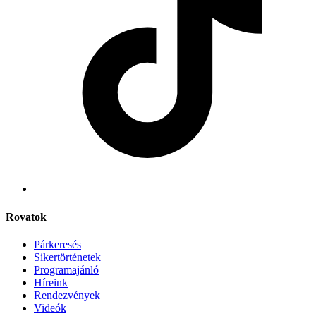
Rovatok
Párkeresés
Sikertörténetek
Programajánló
Híreink
Rendezvények
Videók