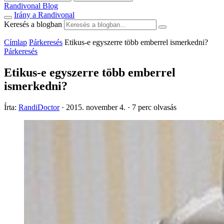
Randivonal Blog
Irány a Randivonal
Keresés a blogban
Címlap
Párkeresés
Etikus-e egyszerre több emberrel ismerkedni?
Párkeresés
Etikus-e egyszerre több emberrel
ismerkedni?
Írta:
RandiDoctor
·
2015. november 4.
·
7 perc olvasás