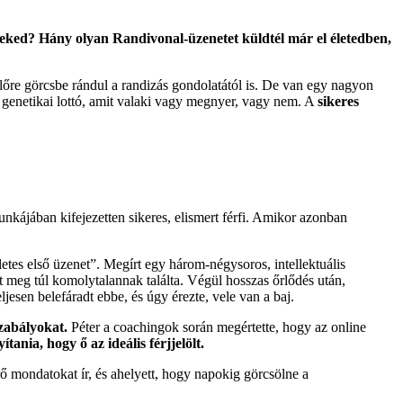
 neked? Hány olyan Randivonal-üzenetet küldtél már el életedben,
lőre görcsbe rándul a randizás gondolatától is. De van egy nagyon
enetikai lottó, amit valaki vagy megnyer, vagy nem. A
sikeres
nkájában kifejezetten sikeres, elismert férfi. Amikor azonban
letes első üzenet”. Megírt egy három-négysoros, intellektuális
zt meg túl komolytalannak találta. Végül hosszas őrlődés után,
jesen belefáradt ebbe, és úgy érezte, vele van a baj.
szabályokat.
Péter a coachingok során megértette, hogy az online
tania, hogy ő az ideális férjjelölt.
rő mondatokat ír, és ahelyett, hogy napokig görcsölne a