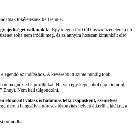
ondatnak tökéletesnek kell lennie.
agy ijedtséget váltanak
ki. Egy idegen férfi túl hosszú üzenetére a nő
üzenet soha nem íródik meg, és az annyira hosszan kimunkált első
elegendő az indításhoz. A kevesebb itt szinte mindig több.
ban megnézted a profiljukat. Ha van egy képe, ahol épp kirándul,
?”
Ennyi. Nem kell túlgondolni.
en elmaradt válasz is hatalmas lelki csapásként, személyes
, mert a hangsúly a görcsös bizonyítás helyett átkerül a játékra, a
si rutinodba: