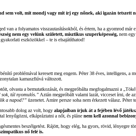
ad sem volt, mit mondj vagy mit írj egy nőnek, aki igazán tetszett
ed van a folyamatos visszautasításokból, és értem, ha a gyomrod már e
szség nem egy velünk született, misztikus szuperképesség,
nem egy g
 gyakorlati eszközökkel – te is elsajátíthatod!
bénító problémával keresett meg engem. Péter 38 éves, intelligens, a mu
bizonytalan kamaszfiúvá változott.
 fotóit, olvasta a bemutatkozását, és megpróbálta megfogalmazni a „Töké
l sok, túl nyomulós.”
Aztán megpróbált valami lazát, vicceset írni, de a
elik a napod?”
üzenetet. Amire persze soha nem érkezett válasz. Péter tel
fontosabb dolog az volt, hogy
alapjaiban írjuk át a fejében lévő játék
al lenyűgözni, elkápráztatni a nőt, és pláne
nem kell azonnal bebizonyí
gésmentes beszélgetést. Rájött, hogy elég, ha gyors, rövid, lényegre tö
zimpatikus nő felé is.