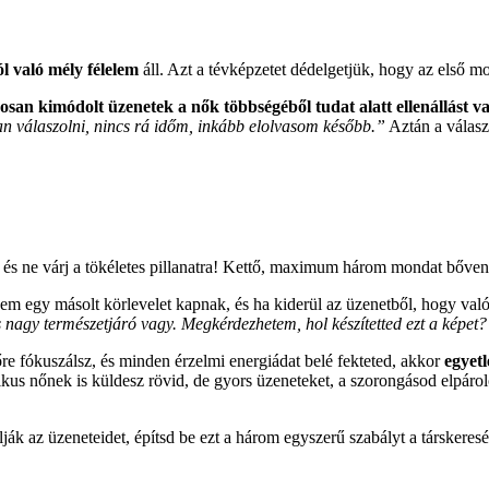
tól való mély félelem
áll. Azt a tévképzetet dédelgetjük, hogy az első m
gosan kimódolt üzenetek a nők többségéből tudat alatt ellenállást v
an válaszolni, nincs rá időm, inkább elolvasom később.”
Aztán a válasz
 és ne várj a tökéletes pillanatra! Kettő, maximum három mondat bőven 
m egy másolt körlevelet kapnak, és ha kiderül az üzenetből, hogy való
s nagy természetjáró vagy. Megkérdezhetem, hol készítetted ezt a képet
e fókuszálsz, és minden érzelmi energiádat belé fekteted, akkor
egyetl
us nőnek is küldesz rövid, de gyors üzeneteket, a szorongásod elpárolog
ák az üzeneteidet, építsd be ezt a három egyszerű szabályt a társkeresé