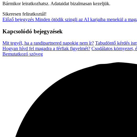
Bármikor leiratkozhatsz. Adataidat bizalmasan kezeljük.
Sikeresen feliratkoztál!
Előző bejegyzés
Minden ötödik szingli az AI karjaiba menekül a mag
Kapcsolódó bejegyzések
Mit tegyél, ha a randipartnered napokig nem ír?
Tabudöntő kérdés is
Hogyan hívd fel magadra a férfiak figyelmét?
Csodálatos környezet, 
Bemutatkozó szöveg