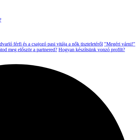
?
varló férfi és a csajozó pasi vitája a nők tiszteletéről
"Megéri várni!"
átod meg először a partnered?
Hogyan készítsünk vonzó profilt?