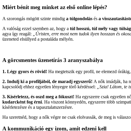
Miért bénít meg minket az első online lépés?
A szorongás mögött szinte mindig
a túlgondolás
és
a visszautasítás
A valóság ezzel szemben az, hogy a
túl hosszú, túl mély vagy túlsá
agya így reagál:
„Úristen, erre most nem tudok ilyen hosszan és okos
üzeneted elsüllyed a postaláda mélyén.
A görcsmentes üzenetírás 3 aranyszabálya
1. Légy gyors és rövid!
Ha megtetszik egy profil, ne elemezd órákig,
2. Indulj ki a profiljából, de maradj egyszerű!
A nők imádják, ha ne
kapcsolódj ehhez egyetlen lényegre törő kérdéssel:
„Szia! Látom, te i
3. Kísérletezz, és oszd meg a fókuszt!
Ha egyszerre csak egyetlen nőr
kudarcként fog érni
. Ha viszont könnyedén, egyszerre több szimpatik
kísérletezésre és a tapasztalatszerzésre.
Ha szeretnéd, hogy a nők végre ne csak elolvassák, de meg is válaszolj
A kommunikáció egy izom, amit edzeni kell