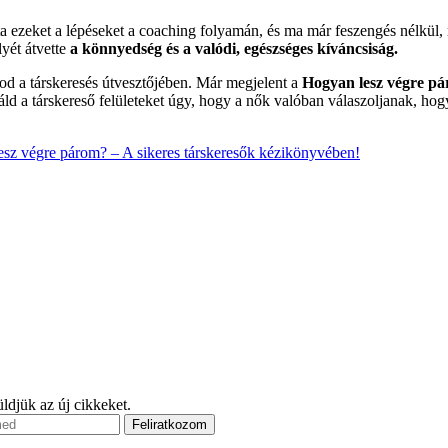
a ezeket a lépéseket a coaching folyamán, és ma már feszengés nélkül
yét átvette
a könnyedség és a valódi, egészséges kíváncsiság.
od a társkeresés útvesztőjében. Már megjelent a
Hogyan lesz végre pá
d a társkereső felületeket úgy, hogy a nők valóban válaszoljanak, hogy
sz végre párom? – A sikeres társkeresők kézikönyvében!
ldjük az új cikkeket.