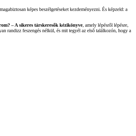
, magabiztosan képes beszélgetéseket kezdeményezni. És képzeld: a
rom? – A sikeres társkeresők kézikönyve
, amely lépésről lépésre,
an randizz feszengés nélkül, és mit tegyél az első találkozón, hogy a