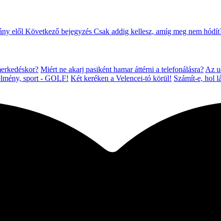
ány elől
Következő bejegyzés
Csak addig kellesz, amíg meg nem hódít
merkedéskor?
Miért ne akarj pasiként hamar áttérni a telefonálásra?
Az ud
élmény, sport - GOLF!
Két keréken a Velencei-tó körül!
Számít-e, hol l