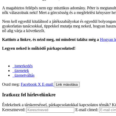
A magabiztos fellépés nem egy misztikus adomány. Péter is megtanult
nők válaszolnak neki! Mert a görcsösség és a megfelelési kényszer hel
Nem kell egyedül kitalálnod a játékszabályokat és egyedül bolyongan
gyakorlatias tanácsokkal, tippekkel mutatja meg neked, hogyan használ
nő alig várja a következőt.
Kattints a linkre, és nézd meg, mi mindent találsz még a
Hogyan le
Legyen neked is működő párkapcsolatod!
ismerkedés
üzenetek
üzenetváltás
Oszd meg:
Facebook
X
E-mail
Link másolása
Iratkozz fel hírlevelünkre
Érdekelnek a társkereséssel, párkapcsolatokkal kapcsolatos témák? Kü
Keresztneved:
E-mail címed: