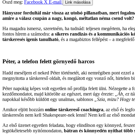
Oszd meg:
Facebook
X
E-mail
Link másolása
Hányszor fordultál már vissza az utolsó pillanatban, mert fogalm
amire a válasz csupán a nagy, kongó, méltatlan néma csend volt?
Ha magadra ismersz, szeretném, ha tudnád: teljesen megértem, ha eleg
fontos hírem a számodra:
a sikeres randizás és a kommunikációs ké
társkeresés igenis tanulható
, és a magabiztos fellépést – a megfelelő
Péter, a telefon felett görnyedő harcos
Hadd meséljem el neked Péter történetét, aki nemrégiben pont ezzel a 
megnyitotta a társkereső oldalt, és meglátott egy vonzó nőt, hirtelen 
Péter napokig képes volt egyetlen nő profilja felett ülni. Nézegette a
kezdőmondatot, majd kitörölte az egészet, mert úgy érezte:
„Áh, ez tú
napokkal később küldött egy unalmas, sablonos
„Szia, mizu? Hogy t
Amikor eljött hozzám
online társkereső coachingra
, az első és leg
társkeresőn nem kell Shakespeare-nek lenni! Nem kell az első mondatt
Az első üzenet egyetlen feladata, hogy elindítson egy könnyed, feszen
legtökéletesebb nyitómondaton,
bátran és könnyedén nyithat több s