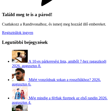
Találd meg te is a párod!
Csatlakozz a Randivonalhoz, és ismerj meg hozzád illő embereket.
Regisztrálok ingyen
Legutóbbi bejegyzések
A 10-es párkeresési lista, amiből 7-hez ragaszkodj
2026. augusztus 8.
Miért vonzódnak sokan a rosszfiúkhoz?
2026.
augusztus 6.
Még mindig a férfiak fizetnek az első randin
2026.
augusztus 4.