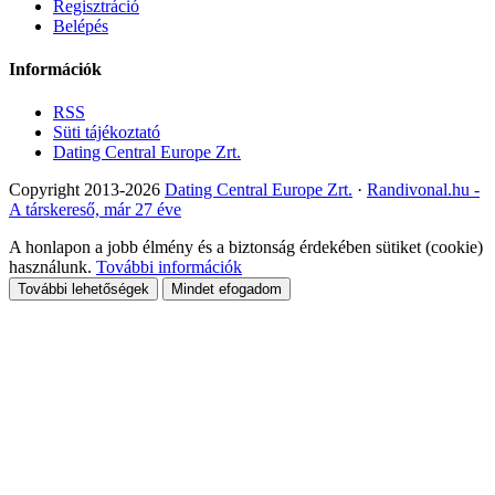
Regisztráció
Belépés
Információk
RSS
Süti tájékoztató
Dating Central Europe Zrt.
Copyright 2013-2026
Dating Central Europe Zrt.
·
Randivonal.hu -
A társkereső, már 27 éve
A honlapon a jobb élmény és a biztonság érdekében sütiket (cookie)
használunk.
További információk
További lehetőségek
Mindet efogadom