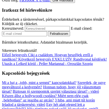
Oszd meg:
Facebook
X
E-mail
Link másolása
Iratkozz fel hírlevelünkre
Érdekelnek a társkereséssel, párkapcsolatokkal kapcsolatos témák?
Küldjük az új cikkeket.
Keresztneved:
E-mail címed:
Bármikor leiratkozhatsz. Adataidat bizalmasan kezeljük.
Sikeresen feliratkoztál!
Előző bejegyzés
Ciki a családom. Hogyan beszéljek erről a
randikon?
Következő bejegyzés
EXKLUZÍV Randivonal kérdések!
Utazás a Lelked körül - Peller Mariannal - Oroszlán Szonja
Kapcsolódó bejegyzések
Mi a baj a „jobb, mint a semmi” kapcsolatokkal?
Szeretlek, de ugye
megváltozol a kedvemért?
Honnan tudom, hogy jól választottam
társat?
Biztosan jó szempontok szerint választasz társat? - videó
Készen állsz a hollywoodi csodára? Miért nem elég csak
„belebotlani” az igaziba az utcán?
3 hiba, ami miatt túl korán
feladod a társkeresést- videó
Egy hét alatt eleged lett a
társkeresőkből? Júlia története neked szól!
10 gyakorlat, amitől