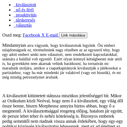
kiválasztott
nő és férfi
proaktivitás
társkeresés
választás
Oszd meg:
Facebook
X
E-mail
Link másolása
Mindannyian
arra vágyunk, hogy kiválasztottak legyünk. Ősi emberi
tulajdonságunk ez, történelmünk nagy részében az az egyszerű tény, hogy
egy adott embert senki nem választott, nem rendelkezett kapcsolatokkal,
számára a halállal volt egyenlő. Ezért olyan könnyű kétségbeesni már attól
is, ha gyerekként nem akarnak velünk barátkozni, ha tornaórán mi
maradunk utoljára, amikor a csapatkapitányok kiválasztják a játékosokat a
partizánhoz, vagy ha már mindenki jár valakivel (vagy ezt hisszük), és mi
még mindig petrezselymet árulunk.
A kiválasztott kitüntetett státusza misztikus jelentőséggel bír. Mikor
az Orákulum közli Neóval, hogy nem ő a kiválasztott, egy világ dől
össze benne, hiszen Morpheusz annyira biztos abban, hogy ő a
megmentő. A kiválasztottsággal rengeteg előjog, hatalom jár együtt,
de persze lehet teher és nehéz kötelesség is. Bizonyos emberek
pedig semmitől nem riadnak vissza annak érdekében, hogy egy-egy
politikai közösség kiválasztottai lehessenek, mert ez ad értelmet az