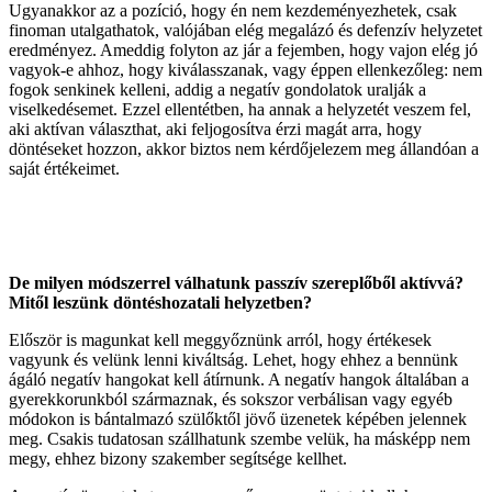
Ugyanakkor az a pozíció, hogy én nem kezdeményezhetek, csak
finoman utalgathatok, valójában elég megalázó és defenzív helyzetet
eredményez. Ameddig folyton az jár a fejemben, hogy vajon elég jó
vagyok-e ahhoz, hogy kiválasszanak, vagy éppen ellenkezőleg: nem
fogok senkinek kelleni, addig a negatív gondolatok uralják a
viselkedésemet. Ezzel ellentétben, ha annak a helyzetét veszem fel,
aki aktívan választhat, aki feljogosítva érzi magát arra, hogy
döntéseket hozzon, akkor biztos nem kérdőjelezem meg állandóan a
saját értékeimet.
De milyen módszerrel válhatunk passzív szereplőből aktívvá?
Mitől leszünk döntéshozatali helyzetben?
Először is magunkat kell meggyőznünk arról, hogy értékesek
vagyunk és velünk lenni kiváltság. Lehet, hogy ehhez a bennünk
ágáló negatív hangokat kell átírnunk. A negatív hangok általában a
gyerekkorunkból származnak, és sokszor verbálisan vagy egyéb
módokon is bántalmazó szülőktől jövő üzenetek képében jelennek
meg. Csakis tudatosan szállhatunk szembe velük, ha másképp nem
megy, ehhez bizony szakember segítsége kellhet.