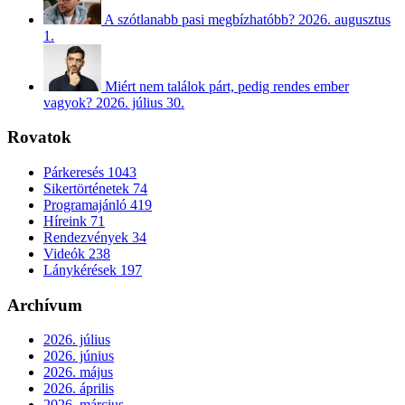
A szótlanabb pasi megbízhatóbb?
2026. augusztus
1.
Miért nem találok párt, pedig rendes ember
vagyok?
2026. július 30.
Rovatok
Párkeresés
1043
Sikertörténetek
74
Programajánló
419
Híreink
71
Rendezvények
34
Videók
238
Lánykérések
197
Archívum
2026. július
2026. június
2026. május
2026. április
2026. március