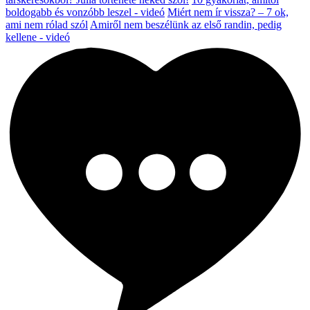
boldogabb és vonzóbb leszel - videó
Miért nem ír vissza? – 7 ok,
ami nem rólad szól
Amiről nem beszélünk az első randin, pedig
kellene - videó