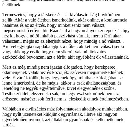
életüknek.
Természetes, hogy a társkeresés is a kiválasztottság bűvkörében
zajlik. Akár a való életben ismerkedünk, akár online, a konkurencia
hatalmas és az az érzés, hogy minket senki nem választ,
megsemmisítő erővel bír. Ráadásul a hagyományos szereposztás úgy
néz ki, hogy a nőtől inkább passzivitást várnak, mert a férfi akar
választani, mégis az az elterjedt nézet, hogy mindig a nő választ...
Amivel egyfajta csapdába ejtjük a nőket, akiket nem választ senki
vagy akik úgy érzik, hogy nem sikerül valami titokzatos
eszközökkel bevonzani azt a férfit, akit egyébként ők választanának.
Mert az még mindig nem igazán elfogadott, hogy kerekperec
odamenjenek valakihez és közöljék: szívesen megismerkednének
vele. Elvárják tőlük, hogy tegyenek úgy, mintha eszük ágában se
lenne ismerkedni, de ha mégis, akkor is csak általánosságban, és
lehetőleg ne tegyék egyértelművé, kivel elegyednének szóba.
Testbeszéddel jelezzenek csak, ami egyrészt sok nőnek nem az
erőssége, másrészt sok férfi nem is jeleskedik ennek értelmezésében.
Valójában a civilizációs máz folyamatosan akadályoz minket abban,
hogy nyílt üzeneteket küldjünk egymásnak, illetve aki nagyon
egyértelműen nyomul, azt általában gyanúsnak és kellemetlennek
tartják.