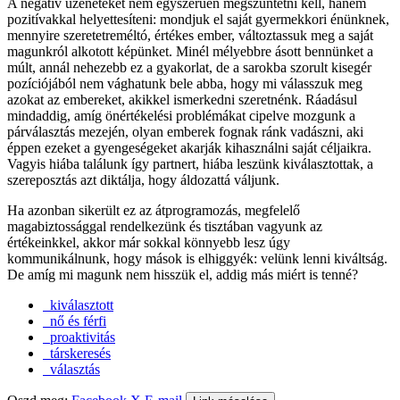
A negatív üzeneteket nem egyszerűen megszüntetni kell, hanem
pozitívakkal helyettesíteni: mondjuk el saját gyermekkori énünknek,
mennyire szeretetreméltó, értékes ember, változtassuk meg a saját
magunkról alkotott képünket. Minél mélyebbre ásott bennünket a
múlt, annál nehezebb ez a gyakorlat, de a sarokba szorult kisegér
pozíciójából nem vághatunk bele abba, hogy mi válasszuk meg
azokat az embereket, akikkel ismerkedni szeretnénk. Ráadásul
mindaddig, amíg önértékelési problémákat cipelve mozgunk a
párválasztás mezején, olyan emberek fognak ránk vadászni, aki
éppen ezeket a gyengeségeket akarják kihasználni saját céljaikra.
Vagyis hiába találunk így partnert, hiába leszünk kiválasztottak, a
szereposztás azt diktálja, hogy áldozattá váljunk.
Ha azonban sikerült ez az átprogramozás, megfelelő
magabiztossággal rendelkezünk és tisztában vagyunk az
értékeinkkel, akkor már sokkal könnyebb lesz úgy
kommunikálnunk, hogy mások is elhiggyék: velünk lenni kiváltság.
De amíg mi magunk nem hisszük el, addig más miért is tenné?
kiválasztott
nő és férfi
proaktivitás
társkeresés
választás