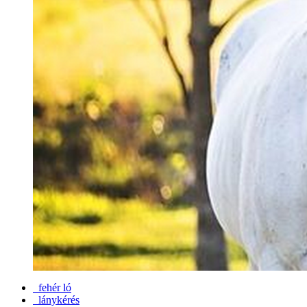
fehér ló
lánykérés