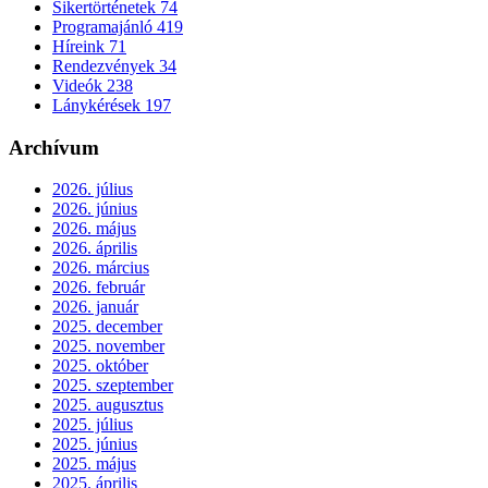
Sikertörténetek
74
Programajánló
419
Híreink
71
Rendezvények
34
Videók
238
Lánykérések
197
Archívum
2026. július
2026. június
2026. május
2026. április
2026. március
2026. február
2026. január
2025. december
2025. november
2025. október
2025. szeptember
2025. augusztus
2025. július
2025. június
2025. május
2025. április