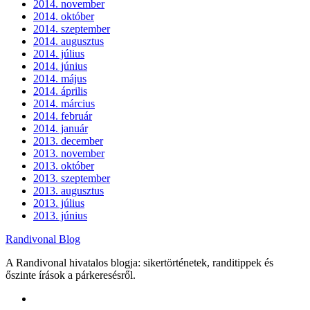
2014. november
2014. október
2014. szeptember
2014. augusztus
2014. július
2014. június
2014. május
2014. április
2014. március
2014. február
2014. január
2013. december
2013. november
2013. október
2013. szeptember
2013. augusztus
2013. július
2013. június
Randivonal Blog
A Randivonal hivatalos blogja: sikertörténetek, randitippek és
őszinte írások a párkeresésről.