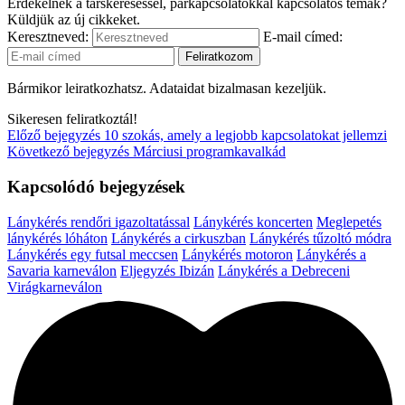
Érdekelnek a társkereséssel, párkapcsolatokkal kapcsolatos témák?
Küldjük az új cikkeket.
Keresztneved:
E-mail címed:
Bármikor leiratkozhatsz. Adataidat bizalmasan kezeljük.
Sikeresen feliratkoztál!
Előző bejegyzés
10 szokás, amely a legjobb kapcsolatokat jellemzi
Következő bejegyzés
Márciusi programkavalkád
Kapcsolódó bejegyzések
Lánykérés rendőri igazoltatással
Lánykérés koncerten
Meglepetés
lánykérés lóháton
Lánykérés a cirkuszban
Lánykérés tűzoltó módra
Lánykérés egy futsal meccsen
Lánykérés motoron
Lánykérés a
Savaria karneválon
Eljegyzés Ibizán
Lánykérés a Debreceni
Virágkarneválon