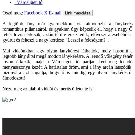
Városligeti tó
Oszd meg:
Facebook
X
E-mail
Link másolása
A legtöbb lány már gyermekkora óta álmodozik a lánykérés
romantikus pillanatáról, és gyakran úgy képzelik el, hogy a nagy Ő
fehér lovon érkezik, aztán térdre ereszkedik, előveszi a zsebéből a
gyűrűt és felteszi a nagy kérdést: "Leszel a feleségem?".
Mai videónkban egy olyan lánykérést láthattok, mely hasonlít a
legtöbb lány által megálmodott lánykérésre. A leendő vőlegény fehér
lovon érkezik, majd a Városligeti tó partján kéri meg leendő
menyasszonya kezét. A határtalan öröm, ami a lány arcán látszódik,
bizonyára azt sugallja, hogy ő is mindig egy ilyen lánykérésről
álmodozott!
Nézd meg az alábbi videót és meríts ötletet te is!