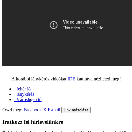
A korábbi lánykérős videókat
IDE
kattintva nézheted meg!
fehér ló
lánykérés
Városligeti tó
Oszd meg:
Facebook
X
E-mail
Link másolása
Iratkozz fel hírlevelünkre