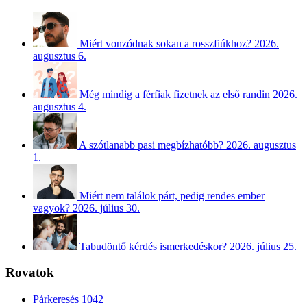
Miért vonzódnak sokan a rosszfiúkhoz?
2026.
augusztus 6.
Még mindig a férfiak fizetnek az első randin
2026.
augusztus 4.
A szótlanabb pasi megbízhatóbb?
2026. augusztus
1.
Miért nem találok párt, pedig rendes ember
vagyok?
2026. július 30.
Tabudöntő kérdés ismerkedéskor?
2026. július 25.
Rovatok
Párkeresés
1042