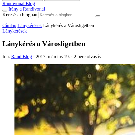
Randivonal Blog
Irány a Randivonal
Keresés a blogban
Címlap
Lánykérések
Lánykérés a Városligetben
Lánykérések
Lánykérés a Városligetben
Írta:
RandiBlog
·
2017. március 19.
·
2 perc olvasás