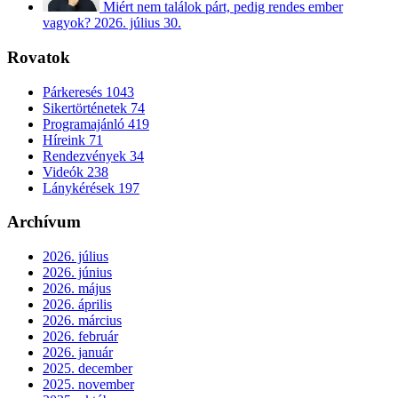
Miért nem találok párt, pedig rendes ember
vagyok?
2026. július 30.
Rovatok
Párkeresés
1043
Sikertörténetek
74
Programajánló
419
Híreink
71
Rendezvények
34
Videók
238
Lánykérések
197
Archívum
2026. július
2026. június
2026. május
2026. április
2026. március
2026. február
2026. január
2025. december
2025. november