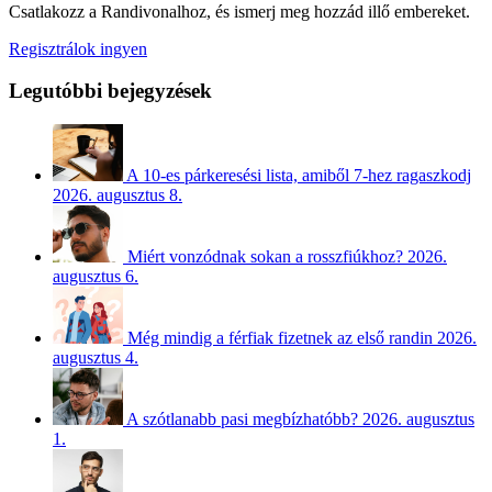
Csatlakozz a Randivonalhoz, és ismerj meg hozzád illő embereket.
Regisztrálok ingyen
Legutóbbi bejegyzések
A 10-es párkeresési lista, amiből 7-hez ragaszkodj
2026. augusztus 8.
Miért vonzódnak sokan a rosszfiúkhoz?
2026.
augusztus 6.
Még mindig a férfiak fizetnek az első randin
2026.
augusztus 4.
A szótlanabb pasi megbízhatóbb?
2026. augusztus
1.