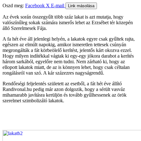
Oszd meg:
Facebook
X
E-mail
Link másolása
Az évek során összegyűlt több száz lakat is azt mutatja, hogy
valószínűleg sokak számára ismerős lehet az Erzsébet tér közepén
álló Szerelmesek Fája.
A fa hét éve áll jelenlegi helyén, a lakatok egyre csak gyűltek rajta,
egészen az elmúlt napokig, amikor ismeretlen tettesek csúnyán
megrongálták a fát körbeölelő kerítést, jelentős kárt okozva ezzel.
Hogy milyen indítékkal vágtak ki egy-egy jókora darabot a kerítés
három sarkából, egyelőre nem tudni. Nem zárható ki, hogy az
ellopott lakatok miatt, de az is könnyen lehet, hogy csak céltalan
rongálásról van szó. A kár százezres nagyságrendű.
Rendőrségi feljelentés született az esetből, a fát hét éve állító
Randivonal.hu pedig már azon dolgozik, hogy a sérült vasváz
mihamarabb javításra kerüljön és tovább gyűlhessenek az örök
szerelmet szimbolizáló lakatok.