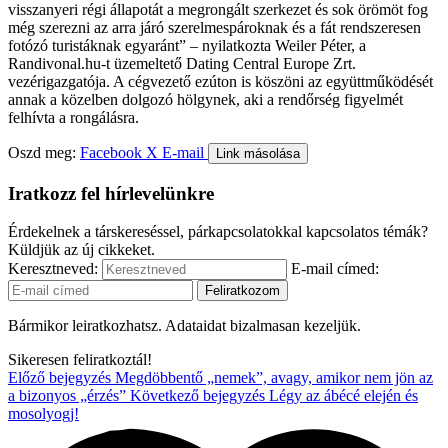
visszanyeri régi állapotát a megrongált szerkezet és sok örömöt fog
még szerezni az arra járó szerelmespároknak és a fát rendszeresen
fotózó turistáknak egyaránt” – nyilatkozta Weiler Péter, a
Randivonal.hu-t üzemeltető Dating Central Europe Zrt.
vezérigazgatója. A cégvezető ezúton is köszöni az együttműködését
annak a közelben dolgozó hölgynek, aki a rendőrség figyelmét
felhívta a rongálásra.
Oszd meg:
Facebook
X
E-mail
Link másolása
Iratkozz fel hírlevelünkre
Érdekelnek a társkereséssel, párkapcsolatokkal kapcsolatos témák?
Küldjük az új cikkeket.
Keresztneved:
E-mail címed:
Bármikor leiratkozhatsz. Adataidat bizalmasan kezeljük.
Sikeresen feliratkoztál!
Előző bejegyzés
Megdöbbentő „nemek”, avagy, amikor nem jön az
a bizonyos „érzés”
Következő bejegyzés
Légy az ábécé elején és
mosolyogj!