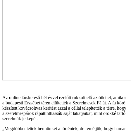
Az online társkereső hét évvel ezelőtt rukkolt elő az ötlettel, amikor
a budapesti Erzsébet téren elültették a Szerelmesek Fáját. A fa köré
készített kovácsoltvas kerítést azzal a céllal telepítették a térre, hogy
a szerelmespárok rápattinthassák saját lakatjaikat, mint örökké tartó
szerelmük jelképét.
„Megdöbbentettek bennünket a történtek, de reméljük, hogy hamar