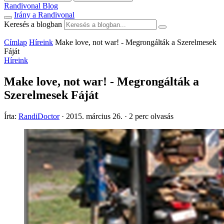
Randivonal Blog
Irány a Randivonal
Keresés a blogban
Címlap
Híreink
Make love, not war! - Megrongálták a Szerelmesek
Fáját
Híreink
Make love, not war! - Megrongálták a
Szerelmesek Fáját
Írta:
RandiDoctor
·
2015. március 26.
·
2 perc olvasás