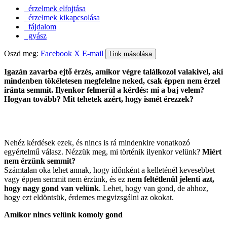
érzelmek elfojtása
érzelmek kikapcsolása
fájdalom
gyász
Oszd meg:
Facebook
X
E-mail
Link másolása
Igazán zavarba ejtő érzés, amikor végre találkozol valakivel, aki
mindenben tökéletesen megfelelne neked, csak éppen nem érzel
iránta semmit. Ilyenkor felmerül a kérdés: mi a baj velem?
Hogyan tovább? Mit tehetek azért, hogy ismét érezzek?
Nehéz kérdések ezek, és nincs is rá mindenkire vonatkozó
egyértelmű válasz. Nézzük meg, mi történik ilyenkor velünk?
Miért
nem érzünk semmit?
Számtalan oka lehet annak, hogy időnként a kelleténél kevesebbet
vagy éppen semmit nem érzünk, és ez
nem feltétlenül jelenti azt,
hogy nagy gond van velünk
. Lehet, hogy van gond, de ahhoz,
hogy ezt eldöntsük, érdemes megvizsgálni az okokat.
Amikor nincs velünk komoly gond