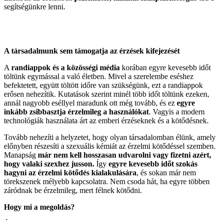
segítségünkre lenni.
A társadalmunk sem támogatja az érzések kifejezését
A
randiappok és a közösségi média
korában egyre kevesebb időt
töltünk egymással a való életben. Mivel a szerelembe eséshez
befektetett, együtt töltött időre van szükségünk, ezt a randiappok
erősen nehezítik. Kutatások szerint minél több időt töltünk ezeken,
annál nagyobb eséllyel maradunk ott még tovább, és ez
egyre
inkább zsibbasztja érzelmileg a használókat
. Vagyis a modern
technológiák használata árt az emberi érzéseknek és a kötődésnek.
Tovább nehezíti a helyzetet, hogy olyan társadalomban élünk, amely
előnyben részesíti a szexuális kémiát az érzelmi kötődéssel szemben.
Manapság
már nem kell hosszasan udvarolni vagy fizetni azért,
hogy valaki szexhez jusson.
Így
egyre kevesebb időt szokás
hagyni az érzelmi kötődés kialakulására
, és sokan már nem
törekszenek mélyebb kapcsolatra. Nem csoda hát, ha egyre többen
záródnak be érzelmileg, mert félnek kötődni.
Hogy mi a megoldás?