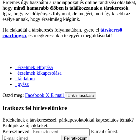
Érdemes úgy használni a randiappokat és online randizási oldalakat,
hogy
minél hamarabb élőben is találkozzanak a társkeresők
.
Igaz, hogy ez időigényes folyamat, de megéri, mert így kisebb az
esélye annak, hogy érzelmileg kiégünk.
Ha elakadtál a társkeresés folyamatában, gyere el
társkereső
coachingra
, és megkeressük a te egyéni megoldásodat!
érzelmek elfojtása
érzelmek kikapcsolása
fájdalom
gyász
Oszd meg:
Facebook
X
E-mail
Link másolása
Iratkozz fel hírlevelünkre
Érdekelnek a társkereséssel, párkapcsolatokkal kapcsolatos témák?
Küldjük az új cikkeket.
Keresztneved:
E-mail címed: