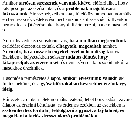
Amikor
tartósan stressznek vagyunk kitéve,
előfordulhat, hogy
kikapcsoljuk az érzéseinket, és
a problémák megoldására
fókuszálunk
. Stresszhelyzetben vagy túlélő üzemmódban normális
emberi reakció, védekezési mechanizmus a disszociáció. Ilyenkor
nemcsak a saját érzéseinket bonyolult értelmezni, hanem másokéit
is.
Normális védekezési reakció az is,
ha a múltban megsérültünk
:
csalódást okozott az exünk,
elhagytak, megcsaltak
minket.
Normális, ha a rossz élményeket érzelmi bénultság kíséri.
Ezekben a helyzetekben sokszor
tudatos döntés, hogy
kikapcsoljuk az érzéseinket
, és nem szívesen kapcsolódunk újra
másokhoz érzelmileg.
Hasonlóan természetes állapot,
amikor elveszítünk valakit
, aki
fontos nekünk, és a
gyász időszakában kevesebbet érzünk egy
ideig
.
Bár ezek az emberi lélek normális reakció, lehet borzasztóan zavaró
állapot az érzelmi bénultság, és érdemes ezekben az esetekben is
szakemberhez fordulni
,
feldolgozni a gyászt, a fájdalmat, és
megoldani a tartós stresszt okozó problémákat.