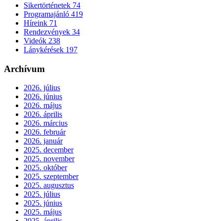
Sikertörténetek
74
Programajánló
419
Híreink
71
Rendezvények
34
Videók
238
Lánykérések
197
Archívum
2026. július
2026. június
2026. május
2026. április
2026. március
2026. február
2026. január
2025. december
2025. november
2025. október
2025. szeptember
2025. augusztus
2025. július
2025. június
2025. május
2025. április