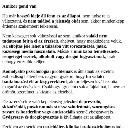
Amikor gond van
Ha már
hosszú ideje áll fenn ez az állapot
, nem tudsz rajta
változtatni, és
nem találod a jelenség okát
sem, akkor mindenképp
érdemes szakembert felkeresni.
Nem kecsegtet sok változással az sem, amikor
valaki nem
tudatosan fojtja el az érzéseit,
ahelyett, hogy megküzdene velük.
Az
elfojtás jele lehet a túlzásba vitt sorozatnézés, játék,
közösségi média használata
. Mások a
munkába temetkeznek,
rengeteget esznek, alkoholt vagy drogot fogyasztanak
, csak
nehogy érezniük kelljen.
Komolyabb pszichológiai problémák
is állhatnak az érzelmi
zsibbadtság hátterében: nagyon gyakori, hogy
ha valaki
bántalmazást élt át kisgyerekként
, akkor teljesen leválasztotta
magáról az érzéseket. Csakhogy így nem csak a fájdalmat, hanem az
örömöt, szerelmet is kizárja az életéből.
De az érzésekre való képtelenség
jelezhet depresszitó,
skizofréniát, poszttraumás stressz szindrómát, szorongásos
zavart és borderline vagy antiszociális
személyiségzavart is.
Gyógyszer- és drogfogyasztás
is kiválthatja ezt az állapotot.
Ezekben az esetekben
pszichiáter, klinikai szakpszichológus
tud a