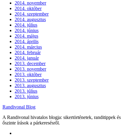
2014. november
2014. október
2014. szeptember
2014. augusztus
2014. július
2014. június
2014. május
2014. április
2014. március
2014. február
2014. január
2013. december
2013. november
2013. október
2013. szeptember
2013. augusztus
2013. július
2013. június
Randivonal Blog
A Randivonal hivatalos blogja: sikertörténetek, randitippek és
őszinte írások a párkeresésről.