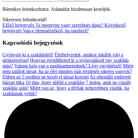
Bármikor leiratkozhatsz. Adataidat bizalmasan kezeljük.
Sikeresen feliratkoztál!
Előző bejegyzés
Te mennyire vagy szerelmes típus?
Következő
bejegyzés
Van-e ritmusérzéked, ha randizol?
Kapcsolódó bejegyzések
Gyógyulj ki a szakításból!
Élethelyzetek, amikor inkább várj a
társkereséssel
Hogyan rövidítheted le a gyógyulásod egy szakítás
után?
Valami baja van a randipartnerednek? Légy együttérző!
Miért
nem találok társat, ha az élet minden más területén sikeres vagyok?
Ebben az 5 esetben ne kezdj el társat keresni
Az ellenálló emberek
három titka
10 tipp, hogy túléld a szakítást
7 dolog, amit ne csinálj
szakítás után!
Miért van az, hogy a férfiak nehezebben viselik, ha
szakítanak velük?