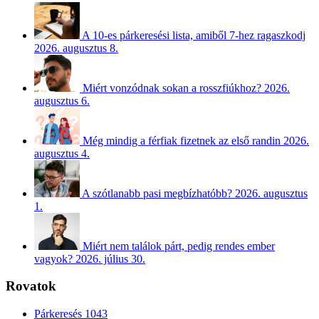
A 10-es párkeresési lista, amiből 7-hez ragaszkodj
2026. augusztus 8.
Miért vonzódnak sokan a rosszfiúkhoz?
2026.
augusztus 6.
Még mindig a férfiak fizetnek az első randin
2026.
augusztus 4.
A szótlanabb pasi megbízhatóbb?
2026. augusztus
1.
Miért nem találok párt, pedig rendes ember
vagyok?
2026. július 30.
Rovatok
Párkeresés
1043