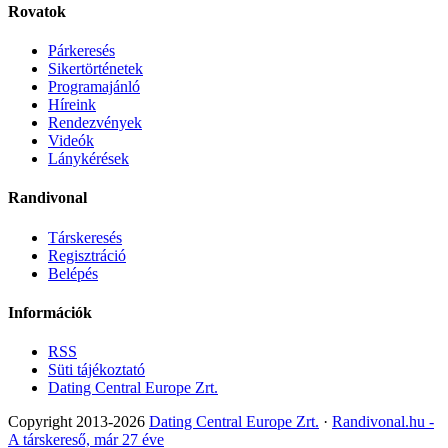
Rovatok
Párkeresés
Sikertörténetek
Programajánló
Híreink
Rendezvények
Videók
Lánykérések
Randivonal
Társkeresés
Regisztráció
Belépés
Információk
RSS
Süti tájékoztató
Dating Central Europe Zrt.
Copyright 2013-2026
Dating Central Europe Zrt.
·
Randivonal.hu -
A társkereső, már 27 éve