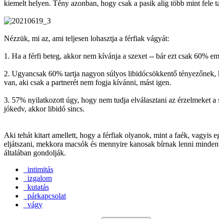
kiemelt helyen. Tény azonban, hogy csak a pasik alig több mint fele t
Nézzük, mi az, ami teljesen lohasztja a férfiak vágyát:
1. Ha a férfi beteg, akkor nem kívánja a szexet -- bár ezt csak 60% eml
2. Ugyancsak 60% tartja nagyon súlyos libidócsökkentő tényezőnek, ha 
van, aki csak a partnerét nem fogja kívánni, mást igen.
3. 57% nyilatkozott úgy, hogy nem tudja elválasztani az érzelmeket a sz
jókedv, akkor libidó sincs.
Aki tehát kitart amellett, hogy a férfiak olyanok, mint a faék, vagyi
eljátszani, mekkora macsók és mennyire kanosak bírnak lenni mindentő
általában gondolják.
intimitás
izgalom
kutatás
párkapcsolat
vágy