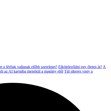
t a férfiak vallanak előbb szerelmet?
Elköteleződni egy életen át?
A
li az AI karjaiba menekül a magány elől
Túl sikeres vagy a