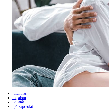
intimitás
izgalom
kutatás
párkapcsolat