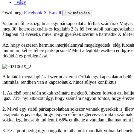
vágy
Oszd meg:
Facebook
X
E-mail
Link másolása
Vajon mitől lesz izgalmas egy párkapcsolat a férfiak számára? Vagyis 
meg 30, heteroszexuális és legalább 2 és fél éve stabil párkapcsolatb
átlagban 43 évesek), mivel megfigyelések szerint a harmadik X-től fe
Az, hogy összesen harminc interjúalannyal megelégedtek, elég furcsán
minimum két és fél év párkapcsolat? Mert a legtöbb esetben eddigre el
ritkábbá és problémássá.
A kutatók megállapításai szerint az érett férfiak egy kapcsolaton belü
intimitás, rendben van a kapcsolatuk, nincs súlyos konfliktus.
1. Az első pont talán sokak számára meglepő, hiszen folyton azt hallju
igaz. 73% nyilatkozott úgy, hogy számára nagyon fontos, hogy érezze
2. Mivel egy stabil párkapcsolatban sokszor vannak gyerekek is, ille
terapeuta is javasolja, hogy legyen előre megtervezve, mikor szánna
sokkal izgalmasabb tud lenni. 66% említette a váratlan alkalmat mint 
3. Ez a pont pedig úgy hangzik, mintha nők mondták volna: kellenek az 