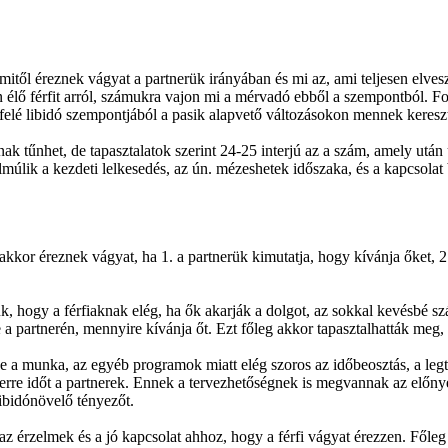
mitől éreznek vágyat a partnerük irányában és mi az, ami teljesen elves
an élő férfit arról, számukra vajon mi a mérvadó ebből a szempontból. Fo
lfelé libidó szempontjából a pasik alapvető változásokon mennek keresz
ak tűnhet, de tapasztalatok szerint 24-25 interjú az a szám, amely utá
múlik a kezdeti lelkesedés, az ún. mézeshetek időszaka, és a kapcsolat 
l akkor éreznek vágyat, ha 1. a partnerük kimutatja, hogy kívánja őket, 
k, hogy a férfiaknak elég, ha ők akarják a dolgot, az sokkal kevésbé sz
 a partnerén, mennyire kívánja őt. Ezt főleg akkor tapasztalhatták meg
tve a munka, az egyéb programok miatt elég szoros az időbeosztás, a le
k erre időt a partnerek. Ennek a tervezhetőségnek is megvannak az elő
libidónövelő tényezőt.
érzelmek és a jó kapcsolat ahhoz, hogy a férfi vágyat érezzen. Főleg a 