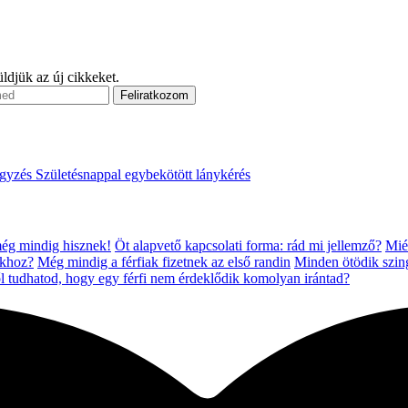
ldjük az új cikkeket.
egyzés
Születésnappal egybekötött lánykérés
 még mindig hisznek!
Öt alapvető kapcsolati forma: rád mi jellemző?
Miér
úkhoz?
Még mindig a férfiak fizetnek az első randin
Minden ötödik szing
l tudhatod, hogy egy férfi nem érdeklődik komolyan irántad?