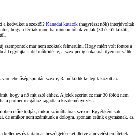
zi a kedvüket a szextől?
Kanadai kutatók
(nagyrészt nők) interjúvoltak
ntos, hogy a férfiak mind harmincon túliak voltak (30 és 65 között,
tül.
n új szempontok már nem szoktak felmerülni. Hogy miért volt fontos a
beáll egyfajta stabil működésre, a szex pedig sokaknál ilyenkor válik
2. van lehetőség spontán szexre, 3. működik kettejük között az
ámít, hogy a nő mit szól ehhez. A jelek szerint ez már 30 fölött nem
, ha a partner magához ragadta a kezdeményezést.
gtöbben előre tudják, mikor számíthatnak szexre. Egyébként sok
nyei, de amikor nem számítunk a dologra, spontán esünk egymásnak, az
kellemes és tartalmas beszélgetéseket illetve a nevetést említették