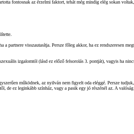
artotta fontosnak az érzelmi faktort, tehát még mindig elég sokan volt
ítette.
a partnere visszautasítja. Persze főleg akkor, ha ez rendszeresen megtör
exuális izgalomtól (lásd ez előző felsorolás 3. pontját), vagyis ha nincs
s egyszerűen működnek, az nyilván nem figyelt oda eléggé. Persze tudjuk,
l, de ez leginkább színház, vagy a pasik egy jó részénél az. A valósá