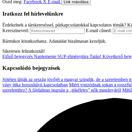
Oszd meg:
Facebook
X
E-mail
Link másolása
Iratkozz fel hírlevelünkre
Érdekelnek a társkereséssel, párkapcsolatokkal kapcsolatos témák? Kü
Keresztneved:
E-mail címed:
Bármikor leiratkozhatsz. Adataidat bizalmasan kezeljük.
Sikeresen feliratkoztál!
Előző bejegyzés
Naplemente SUP-élménytúra Tatán!
Következő bej
Kapcsolódó bejegyzések
Sötéten látják az ország jövőjét a magyar szinglik, de a szerelemben
vágy titka hosszútávú kapcsolatban
Miért vonzódnak sokan a rosszfi
szerelemhez? A fájdalmas igazság a „tökéletes” nők magányáról
Mibő