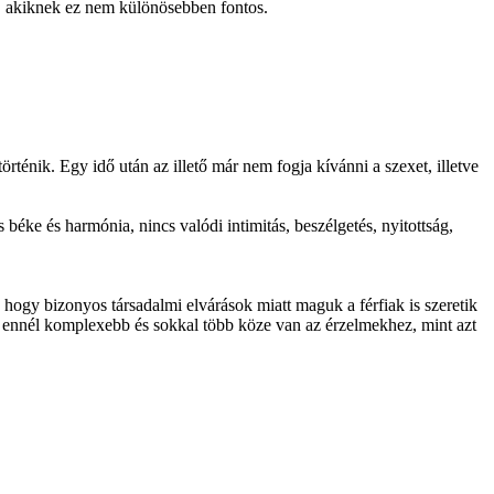
ak, akiknek ez nem különösebben fontos.
ténik. Egy idő után az illető már nem fogja kívánni a szexet, illetve
 béke és harmónia, nincs valódi intimitás, beszélgetés, nyitottság,
 hogy bizonyos társadalmi elvárások miatt maguk a férfiak is szeretik
g ennél komplexebb és sokkal több köze van az érzelmekhez, mint azt