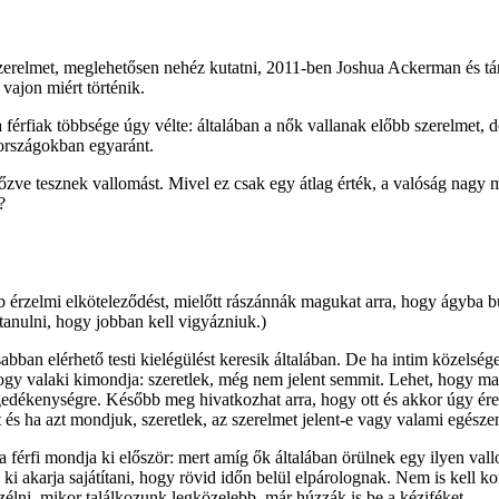
erelmet, meglehetősen nehéz kutatni, 2011-ben Joshua Ackerman és társa
 vajon miért történik.
 férfiak többsége úgy vélte: általában a nők vallanak előbb szerelmet, 
 országokban egyaránt.
lőzve tesznek vallomást. Mivel ez csak egy átlag érték, a valóság nagy m
?
rzelmi elköteleződést, mielőtt rászánnák magukat arra, hogy ágyba bújj
tanulni, hogy jobban kell vigyázniuk.)
bban elérhető testi kielégülést keresik általában. De ha intim közelsé
ogy valaki kimondja: szeretlek, még nem jelent semmit. Lehet, hogy m
ngedékenységre. Később meg hivatkozhat arra, hogy ott és akkor úgy érez
att és ha azt mondjuk, szeretlek, az szerelmet jelent-e vagy valami egésze
érfi mondja ki először: mert amíg ők általában örülnek egy ilyen vallom
ki akarja sajátítani, hogy rövid időn belül elpárolognak. Nem is kell k
élni, mikor találkozunk legközelebb, már húzzák is be a kéziféket.