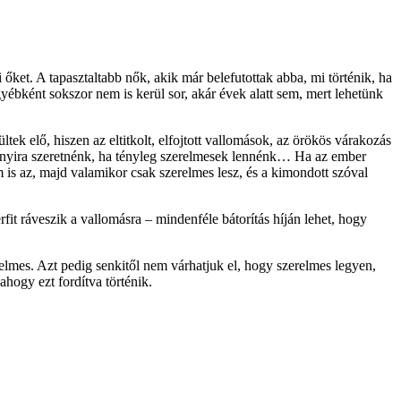
et. A tapasztaltabb nők, akik már belefutottak abba, mi történik, ha
yébként sokszor nem is kerül sor, akár évek alatt sem, mert lehetünk
ek elő, hiszen az eltitkolt, elfojtott vallomások, az örökös várakozás
yira szeretnénk, ha tényleg szerelmesek lennénk… Ha az ember
is az, majd valamikor csak szerelmes lesz, és a kimondott szóval
fit ráveszik a vallomásra – mindenféle bátorítás híján lehet, hogy
relmes. Azt pedig senkitől nem várhatjuk el, hogy szerelmes legyen,
ahogy ezt fordítva történik.