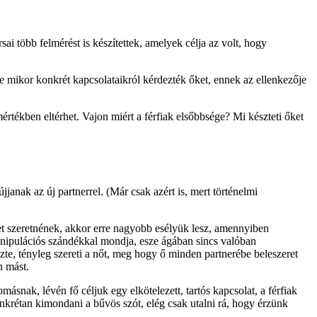
i több felmérést is készítettek, amelyek célja az volt, hogy
de mikor konkrét kapcsolataikról kérdezték őket, ennek az ellenkezője
értékben eltérhet. Vajon miért a férfiak elsőbbsége? Mi készteti őket
anak az új partnerrel. (Már csak azért is, mert történelmi
get szeretnének, akkor erre nagyobb esélyük lesz, amennyiben
anipulációs szándékkal mondja, esze ágában sincs valóban
te, tényleg szereti a nőt, meg hogy ő minden partnerébe beleszeret
n mást.
ásnak, lévén fő céljuk egy elkötelezett, tartós kapcsolat, a férfiak
onkrétan kimondani a bűvös szót, elég csak utalni rá, hogy érzünk