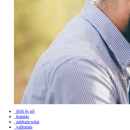
férfi és nő
kutatás
párkapcsolat
vallomás