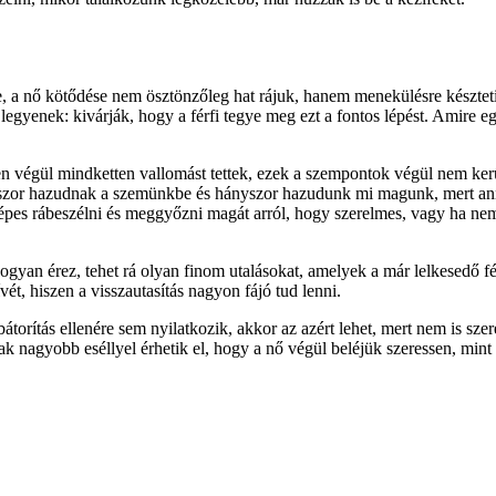
 nő kötődése nem ösztönzőleg hat rájuk, hanem menekülésre készteti ők
egyenek: kivárják, hogy a férfi tegye meg ezt a fontos lépést. Amire eg
n végül mindketten vallomást tettek, ezek a szempontok végül nem került
szor hazudnak a szemünkbe és hányszor hazudunk mi magunk, mert ann
épes rábeszélni és meggyőzni magát arról, hogy szerelmes, vagy ha nem 
gyan érez, tehet rá olyan finom utalásokat, amelyek a már lelkesedő fér
ét, hiszen a visszautasítás nagyon fájó tud lenni.
átorítás ellenére sem nyilatkozik, akkor az azért lehet, mert nem is sze
k nagyobb eséllyel érhetik el, hogy a nő végül beléjük szeressen, mint 