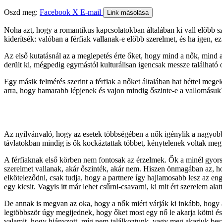
Oszd meg:
Facebook
X
E-mail
Link másolása
Noha azt, hogy a romantikus kapcsolatokban általában ki vall előbb sz
kiderítsék: valóban a férfiak vallanak-e előbb szerelmet, és ha igen, ez
Az első kutatásnál az a meglepetés érte őket, hogy mind a nők, mind a
derült ki, mégpedig egymástól kulturálisan igencsak messze található
Egy másik felmérés szerint a férfiak a nőket általában hat héttel mege
arra, hogy hamarabb lépjenek és vajon mindig őszinte-e a vallomásuk
Az nyilvánvaló, hogy az esetek többségében a nők igénylik a nagyobb é
távlatokban mindig is ők kockáztattak többet, kénytelenek voltak meg
A férfiaknak első körben nem fontosak az érzelmek. Ők a minél gyorsa
szerelmet vallanak, akár őszinték, akár nem. Hiszen önmagában az, h
elköteleződni, csak tudja, hogy a partnere így hajlamosabb lesz az e
egy kicsit. Vagyis itt már lehet csűrni-csavarni, ki mit ért szerelem al
De annak is megvan az oka, hogy a nők miért várják ki inkább, hogy a f
legtöbbször úgy megijednek, hogy őket most egy nő le akarja kötni és 
valamit, hogy hiányzott, míg nem találkoztunk, vagy meg akarjuk besz