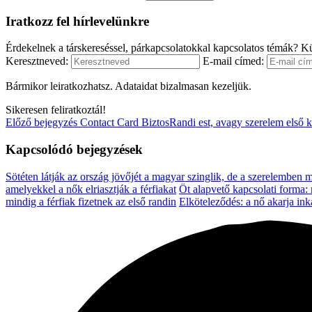
Iratkozz fel hírlevelünkre
Érdekelnek a társkereséssel, párkapcsolatokkal kapcsolatos témák? Kü
Keresztneved:
E-mail címed:
Bármikor leiratkozhatsz. Adataidat bizalmasan kezeljük.
Sikeresen feliratkoztál!
Előző bejegyzés
Contact Card BiztosRandi est, avagy szerelem első k
Kapcsolódó bejegyzések
Sötéten látják az ország jövőjét a magyar szinglik, de a szerelemben
amelyekkel a nők elriasztják a férfiakat
Öt alapvető kapcsolati forma:
mindig a férfiak fizetnek az első randin
Elköteleződés: a nő akarja inká