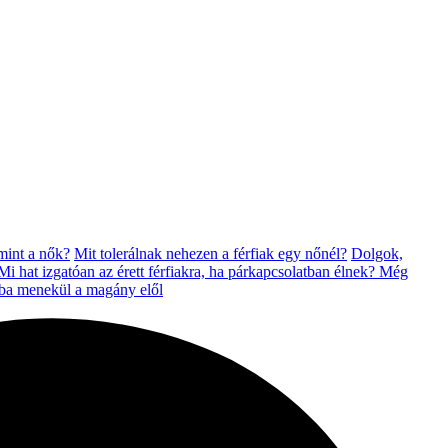
mint a nők?
Mit tolerálnak nehezen a férfiak egy nőnél?
Dolgok,
Mi hat izgatóan az érett férfiakra, ha párkapcsolatban élnek?
Még
iba menekül a magány elől