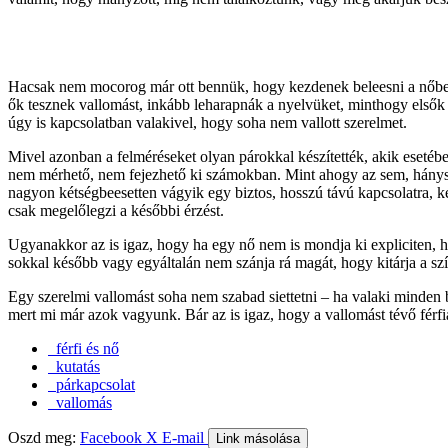
Hacsak nem mocorog már ott bennük, hogy kezdenek beleesni a nőbe, a
ők tesznek vallomást, inkább leharapnák a nyelvüket, minthogy elsők l
úgy is kapcsolatban valakivel, hogy soha nem vallott szerelmet.
Mivel azonban a felméréseket olyan párokkal készítették, akik esetébe
nem mérhető, nem fejezhető ki számokban. Mint ahogy az sem, hány
nagyon kétségbeesetten vágyik egy biztos, hosszú távú kapcsolatra, k
csak megelőlegzi a későbbi érzést.
Ugyanakkor az is igaz, hogy ha egy nő nem is mondja ki expliciten, ho
sokkal később vagy egyáltalán nem szánja rá magát, hogy kitárja a szív
Egy szerelmi vallomást soha nem szabad siettetni – ha valaki minden b
mert mi már azok vagyunk. Bár az is igaz, hogy a vallomást tévő férfia
férfi és nő
kutatás
párkapcsolat
vallomás
Oszd meg:
Facebook
X
E-mail
Link másolása