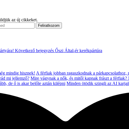
ldjük az új cikkeket.
ártyára!
Következő bejegyzés
Őszi Által-ér kerékpártúra
 még mindig hisznek!
A férfiak jobban ragaszkodnak a párkapcsolathoz, 
 rád mi jellemző?
Mire vágynak a nők, és mitől kapnak frászt a férfiak?
bb, de ő is akar belőle aztán kilépni
Minden ötödik szingli az AI karja