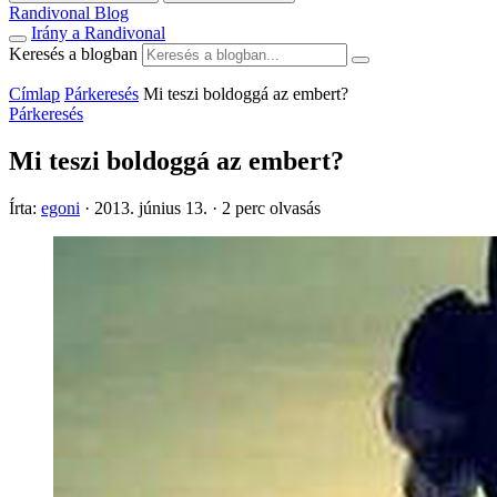
Randivonal Blog
Irány a Randivonal
Keresés a blogban
Címlap
Párkeresés
Mi teszi boldoggá az embert?
Párkeresés
Mi teszi boldoggá az embert?
Írta:
egoni
·
2013. június 13.
·
2 perc olvasás