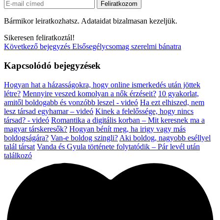
Bármikor leiratkozhatsz. Adataidat bizalmasan kezeljük.
Sikeresen feliratkoztál!
Következő bejegyzés
Elsősegélycsomag szerelmi bánatra
Kapcsolódó bejegyzések
Hogyan hat a házasságokra, hogy online ismerkedés után jöttek
létre?
Mennyire veszed komolyan a nők érzéseit?
10 gyakorlat,
amitől boldogabb és vonzóbb leszel - videó
Ha ezt elhiszed, nem
lesz társad egyhamar – videó
Kinek a felelőssége, hogy nincs
társad? - videó
Romantika a digitális korban – Mit keresnek ma a
magyar társkeresők?
Hogyan bénít meg, ha irigy vagy más
boldogságára?
Van-e boldog szingli?
Aki boldog, nagyobb eséllyel
talál társat
Vanda és Gyula története folytatódik – Pár levél után
találkozó