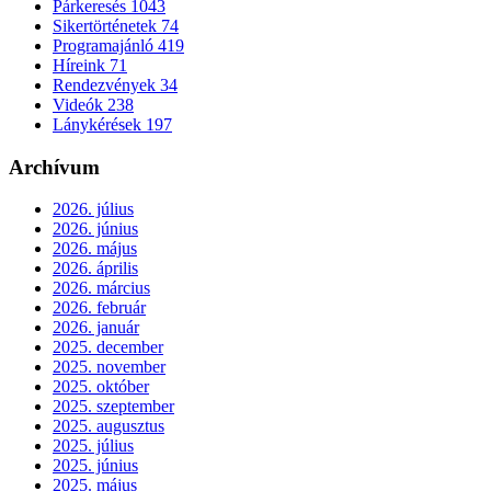
Párkeresés
1043
Sikertörténetek
74
Programajánló
419
Híreink
71
Rendezvények
34
Videók
238
Lánykérések
197
Archívum
2026. július
2026. június
2026. május
2026. április
2026. március
2026. február
2026. január
2025. december
2025. november
2025. október
2025. szeptember
2025. augusztus
2025. július
2025. június
2025. május