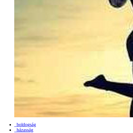
boldogság
házasság