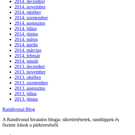
2014. december
2014. november
2014. október
2014. szeptember
2014. augusztus
2014. július
2014. június
2014. május
2014. április
2014. március
2014. február
2014. január
2013. december
2013. november
2013. október
2013. szeptember
2013. augusztus
2013. július
2013. június
Randivonal Blog
A Randivonal hivatalos blogja: sikertörténetek, randitippek és
őszinte írások a párkeresésről.