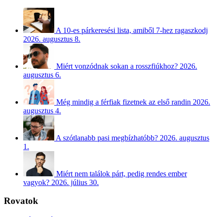
A 10-es párkeresési lista, amiből 7-hez ragaszkodj
2026. augusztus 8.
Miért vonzódnak sokan a rosszfiúkhoz?
2026.
augusztus 6.
Még mindig a férfiak fizetnek az első randin
2026.
augusztus 4.
A szótlanabb pasi megbízhatóbb?
2026. augusztus
1.
Miért nem találok párt, pedig rendes ember
vagyok?
2026. július 30.
Rovatok