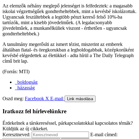
Az elemzők néhány meglepő jelenséget is felfedeztek: a magasabb
iskolai végzettségűek gondterheltebbek, mint a kevésbé iskolázottak.
Ugyancsak feszültebbek a legtöbb pénzt kereső felső 10%-ba
tartózók, mint a kisebb jövedelműek. (A legalacsonyabb
jövedelműek, a munkanélküliek viszont - érthetően - ugyancsak
gondterheltebbek.)
A tanulmány megerősíti az ismert tézist, miszerint az emberek
általában fiatal- és öregkorukban a legboldogabbak, középkorúként
kevésbé elégedettek az életükkel - adta hírül a The Daily Telegraph
című brit lap.
(Forrás: MTI)
boldogság
házasság
Oszd meg:
Facebook
X
E-mail
Link másolása
Iratkozz fel hírlevelünkre
Érdekelnek a társkereséssel, párkapcsolatokkal kapcsolatos témák?
Küldjük az új cikkeket.
Keresztneved:
E-mail címed: