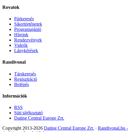
Rovatok
Párkeresés
Sikertörténetek
Programajánló
Híreink
Rendezvények
Videók
Lánykérések
Randivonal
Társkeresés
Regisztráció
Belépés
Információk
RSS
Süti tájékoztató
Dating Central Europe Zrt.
Copyright 2013-2026
Dating Central Europe Zrt.
·
Randivonal.hu -