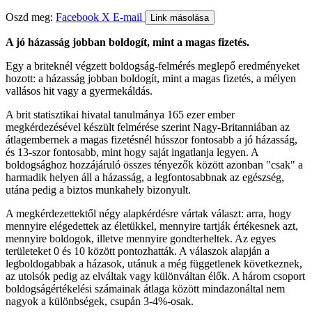
Oszd meg:
Facebook
X
E-mail
Link másolása
A jó házasság jobban boldogít, mint a magas fizetés.
Egy a briteknél végzett boldogság-felmérés meglepő eredményeket
hozott: a házasság jobban boldogít, mint a magas fizetés, a mélyen
vallásos hit vagy a gyermekáldás.
A brit statisztikai hivatal tanulmánya 165 ezer ember
megkérdezésével készült felmérése szerint Nagy-Britanniában az
átlagembernek a magas fizetésnél hússzor fontosabb a jó házasság,
és 13-szor fontosabb, mint hogy saját ingatlanja legyen. A
boldogsághoz hozzájáruló összes tényezők között azonban "csak" a
harmadik helyen áll a házasság, a legfontosabbnak az egészség,
utána pedig a biztos munkahely bizonyult.
A megkérdezettektől négy alapkérdésre vártak választ: arra, hogy
mennyire elégedettek az életükkel, mennyire tartják értékesnek azt,
mennyire boldogok, illetve mennyire gondterheltek. Az egyes
területeket 0 és 10 között pontozhatták. A válaszok alapján a
legboldogabbak a házasok, utánuk a még függetlenek következnek,
az utolsók pedig az elváltak vagy különváltan élők. A három csoport
boldogságértékelési számainak átlaga között mindazonáltal nem
nagyok a különbségek, csupán 3-4%-osak.