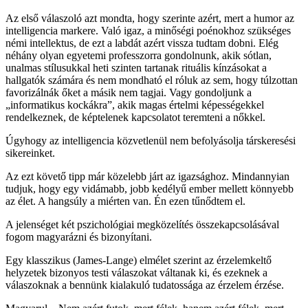
Az első válaszoló azt mondta, hogy szerinte azért, mert a humor az
intelligencia markere. Való igaz, a minőségi poénokhoz szükséges
némi intellektus, de ezt a labdát azért vissza tudtam dobni. Elég
néhány olyan egyetemi professzorra gondolnunk, akik sótlan,
unalmas stílusukkal heti szinten tartanak rituális kínzásokat a
hallgatók számára és nem mondható el róluk az sem, hogy túlzottan
favorizálnák őket a másik nem tagjai. Vagy gondoljunk a
„informatikus kockákra”, akik magas értelmi képességekkel
rendelkeznek, de képtelenek kapcsolatot teremteni a nőkkel.
Úgyhogy az intelligencia közvetlenül nem befolyásolja társkeresési
sikereinket.
Az ezt követő tipp már közelebb járt az igazsághoz. Mindannyian
tudjuk, hogy egy vidámabb, jobb kedélyű ember mellett könnyebb
az élet. A hangsúly a miérten van. Én ezen tűnődtem el.
A jelenséget két pszichológiai megközelítés összekapcsolásával
fogom magyarázni és bizonyítani.
Egy klasszikus (James-Lange) elmélet szerint az érzelemkeltő
helyzetek bizonyos testi válaszokat váltanak ki, és ezeknek a
válaszoknak a bennünk kialakuló tudatossága az érzelem érzése.