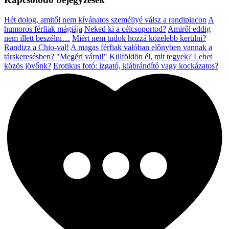
Hét dolog, amitől nem kívánatos személlyé válsz a randipiacon
A
humoros férfiak mágiája
Neked ki a célcsoportod?
Amiről eddig
nem illett beszélni…
Miért nem tudok hozzá közelebb kerülni?
Randizz a Chio-val!
A magas férfiak valóban előnyben vannak a
társkeresésben?
"Megéri várni!"
Külföldön él, mit tegyek? Lehet
közös jövőnk?
Erotikus fotó: izgató, kiábrándító vagy kockázatos?