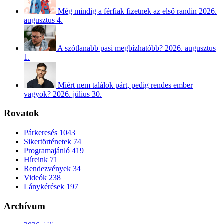
Még mindig a férfiak fizetnek az első randin
2026.
augusztus 4.
A szótlanabb pasi megbízhatóbb?
2026. augusztus
1.
Miért nem találok párt, pedig rendes ember
vagyok?
2026. július 30.
Rovatok
Párkeresés
1043
Sikertörténetek
74
Programajánló
419
Híreink
71
Rendezvények
34
Videók
238
Lánykérések
197
Archívum