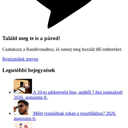
Találd meg te is a párod!
Csatlakozz a Randivonalhoz, és ismerj meg hozzád illő embereket.
Regisztrálok ingyen
Legutóbbi bejegyzések
A 10-es párkeresési lista, amiből 7-hez ragaszkodj
2026. augusztus 8.
Miért vonzódnak sokan a rosszfiúkhoz?
2026.
augusztus 6.