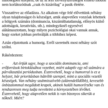
minőségben kifejteni, de az itt leírt törvényszerűségek érthető módon
nem korlátozódnak „csak és kizárólag” a pasik életére.
Visszatérve az előadásra. Az alkalom vége felé elővettünk néhány
olyan tulajdonságot és készséget, amik alapvetően vonzóak lehetnek
a hölgyek számára (dominancia, kiszámíthatatlanság, előnyös külső
adottságok, kreativitás, stb.), mindegyiknél egyesével
alátámasztottam, hogy milyen pszichológiai okai vannak annak,
hogy ezeket jobban preferálják a többihez képest.
Aztán eljutottunk a humorig. Erről szeretnék most néhány szót
szólni.
Rákérdeztem:
-
Azt értjük ugye, hogy a szociális dominancia, ami
erőforrások birtoklásához vezethet, miért adaptív egy nő számára a
párválasztási periódusban. Észrevehető, hogy a humorral is ez a
helyzet, bár prioritásban hátrébb szerepel, mint a szociális vezetői
készségek. Van néhány szubmisszívebb (alárendelődőbb), kevesebb
önbizalommal megáldott krapek, akinek haláli humorérzéke van és
rendszeresen meg tudja nevettetni a környezetében lévőket.
Észrevehető, hogy alapvetően nekik is van bizonyos sikerük a
nőknél. Miért?