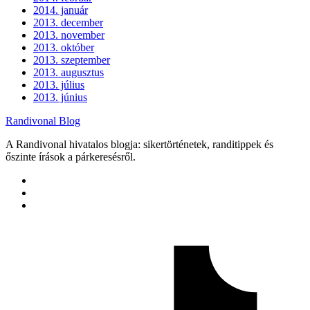
2014. január
2013. december
2013. november
2013. október
2013. szeptember
2013. augusztus
2013. július
2013. június
Randivonal Blog
A Randivonal hivatalos blogja: sikertörténetek, randitippek és
őszinte írások a párkeresésről.