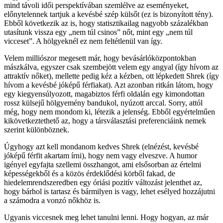
mind távoli idői perspektívában szemlélve az eseményeket,
előnytelennek tartjuk a kevésbé szép külsőt (ez is bizonyított tény).
Ebből következik az is, hogy statisztikailag nagyobb százalékban
utasítunk vissza egy „nem túl csinos” nőt, mint egy „nem túl
vicceset”. A hölgyeknél ez nem feltétlenül van így.
Velem milliószor megesett már, hogy bevásárlóközpontokban
mászkálva, egyszer csak szembejött velem egy angyal (így hívom az
attraktív nőket), mellette pedig kéz a kézben, ott lépkedett Shrek (így
hívom a kevésbé jóképű férfiakat). Azt azonban ritkán látom, hogy
egy kiegyensúlyozott, magabiztos férfi oldalán egy kimondottan
rossz külsejű hölgyemény bandukol, nyúzott arccal. Sorry, attól
még, hogy nem mondom ki, létezik a jelenség. Ebből egyértelműen
kikövetkeztethető az, hogy a társválasztási preferenciáink nemek
szerint különböznek.
Úgyhogy azt kell mondanom kedves Shrek (elnézést, kevésbé
jóképű férfit akartam írni), hogy nem vagy elveszve. A humor
igényel egyfajta szellemi összhangot, ami elsősorban az értelmi
képességekből és a közös érdeklődési körből fakad, de
hiedelemrendszeredben egy óriási pozitív változást jelenthet az,
hogy bárhol is tartasz és bármilyen is vagy, lehet esélyed hozzájutni
a számodra a vonzó nőkhöz is.
Ugyanis viccesnek meg lehet tanulni lenni. Hogy hogyan, az már