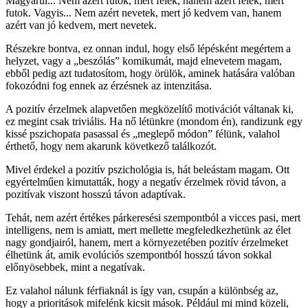
Magyarul... Nem azért futok, mert félek, hanem azért félek, mert
futok. Vagyis... Nem azért nevetek, mert jó kedvem van, hanem
azért van jó kedvem, mert nevetek.
Részekre bontva, ez onnan indul, hogy első lépésként megértem a
helyzet, vagy a „beszólás” komikumát, majd elnevetem magam,
ebből pedig azt tudatosítom, hogy örülök, aminek hatására valóban
fokozódni fog ennek az érzésnek az intenzitása.
A pozitív érzelmek alapvetően megközelítő motivációt váltanak ki,
ez megint csak triviális. Ha nő létünkre (mondom én), randizunk egy
kissé pszichopata pasassal és „meglepő módon” félünk, valahol
érthető, hogy nem akarunk következő találkozót.
Mivel érdekel a pozitív pszichológia is, hát beleástam magam. Ott
egyértelműen kimutatták, hogy a negatív érzelmek rövid távon, a
pozitívak viszont hosszú távon adaptívak.
Tehát, nem azért értékes párkeresési szempontból a vicces pasi, mert
intelligens, nem is amiatt, mert mellette megfeledkezhetünk az élet
nagy gondjairól, hanem, mert a környezetében pozitív érzelmeket
élhetünk át, amik evolúciós szempontból hosszú távon sokkal
előnyösebbek, mint a negatívak.
Ez valahol nálunk férfiaknál is így van, csupán a különbség az,
hogy a prioritások mifelénk kicsit mások. Például mi mind közeli,