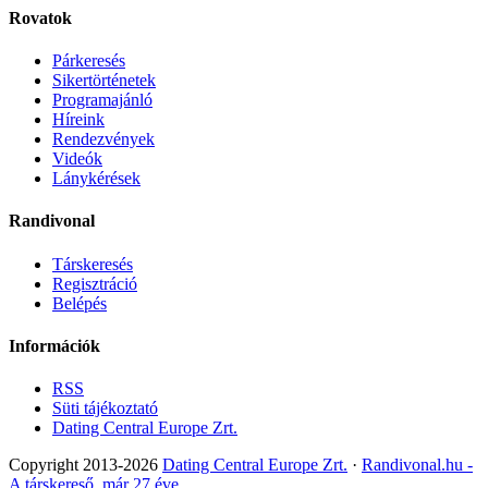
Rovatok
Párkeresés
Sikertörténetek
Programajánló
Híreink
Rendezvények
Videók
Lánykérések
Randivonal
Társkeresés
Regisztráció
Belépés
Információk
RSS
Süti tájékoztató
Dating Central Europe Zrt.
Copyright 2013-2026
Dating Central Europe Zrt.
·
Randivonal.hu -
A társkereső, már 27 éve