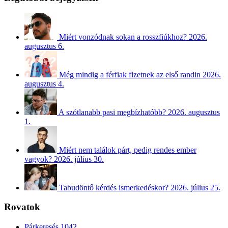
Miért vonzódnak sokan a rosszfiúkhoz?
2026.
augusztus 6.
Még mindig a férfiak fizetnek az első randin
2026.
augusztus 4.
A szótlanabb pasi megbízhatóbb?
2026. augusztus
1.
Miért nem találok párt, pedig rendes ember
vagyok?
2026. július 30.
Tabudöntő kérdés ismerkedéskor?
2026. július 25.
Rovatok
Párkeresés
1042