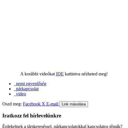
A korábbi videókat
IDE
kattintva nézheted meg!
nemi egyenlőség
párkapcsolat
video
Oszd meg:
Facebook
X
E-mail
Link másolása
Iratkozz fel hírlevelünkre
Érdekelnek a társkereséssel, párkapcsolatokkal kapcsolatos témák?