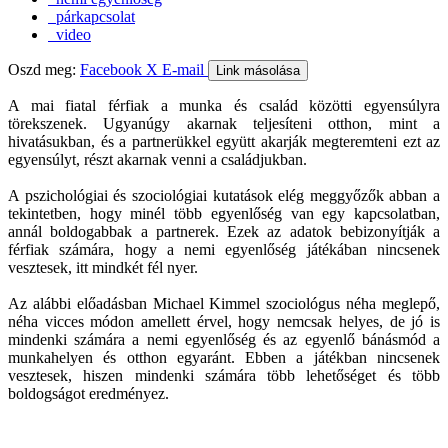
párkapcsolat
video
Oszd meg:
Facebook
X
E-mail
Link másolása
A mai fiatal férfiak a munka és család közötti egyensúlyra
törekszenek. Ugyanúgy akarnak teljesíteni otthon, mint a
hivatásukban, és a partnerükkel együtt akarják megteremteni ezt az
egyensúlyt, részt akarnak venni a családjukban.
A pszichológiai és szociológiai kutatások elég meggyőzők abban a
tekintetben, hogy minél több egyenlőség van egy kapcsolatban,
annál boldogabbak a partnerek. Ezek az adatok bebizonyítják a
férfiak számára, hogy a nemi egyenlőség játékában nincsenek
vesztesek, itt mindkét fél nyer.
Az alábbi előadásban Michael Kimmel szociológus néha meglepő,
néha vicces módon amellett érvel, hogy nemcsak helyes, de jó is
mindenki számára a nemi egyenlőség és az egyenlő bánásmód a
munkahelyen és otthon egyaránt. Ebben a játékban nincsenek
vesztesek, hiszen mindenki számára több lehetőséget és több
boldogságot eredményez.