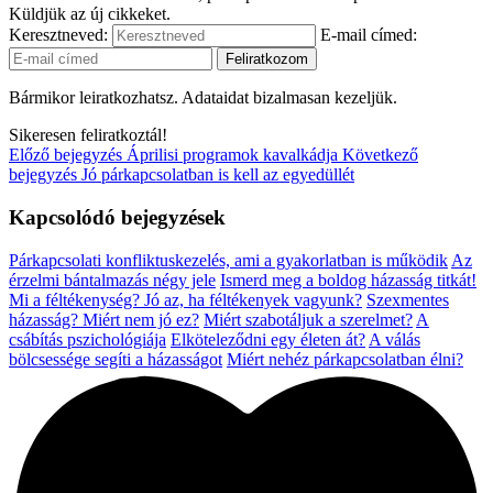
Küldjük az új cikkeket.
Keresztneved:
E-mail címed:
Bármikor leiratkozhatsz. Adataidat bizalmasan kezeljük.
Sikeresen feliratkoztál!
Előző bejegyzés
Áprilisi programok kavalkádja
Következő
bejegyzés
Jó párkapcsolatban is kell az egyedüllét
Kapcsolódó bejegyzések
Párkapcsolati konfliktuskezelés, ami a gyakorlatban is működik
Az
érzelmi bántalmazás négy jele
Ismerd meg a boldog házasság titkát!
Mi a féltékenység? Jó az, ha féltékenyek vagyunk?
Szexmentes
házasság? Miért nem jó ez?
Miért szabotáljuk a szerelmet?
A
csábítás pszichológiája
Elköteleződni egy életen át?
A válás
bölcsessége segíti a házasságot
Miért nehéz párkapcsolatban élni?