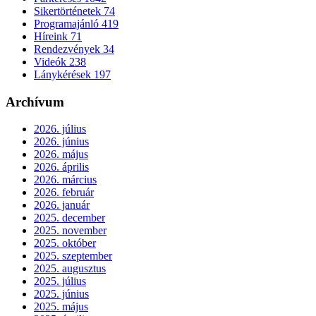
Sikertörténetek
74
Programajánló
419
Híreink
71
Rendezvények
34
Videók
238
Lánykérések
197
Archívum
2026. július
2026. június
2026. május
2026. április
2026. március
2026. február
2026. január
2025. december
2025. november
2025. október
2025. szeptember
2025. augusztus
2025. július
2025. június
2025. május