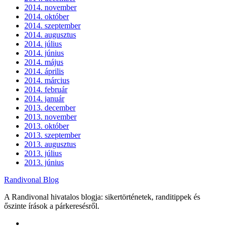
2014. november
2014. október
2014. szeptember
2014. augusztus
2014. július
2014. június
2014. május
2014. április
2014. március
2014. február
2014. január
2013. december
2013. november
2013. október
2013. szeptember
2013. augusztus
2013. július
2013. június
Randivonal Blog
A Randivonal hivatalos blogja: sikertörténetek, randitippek és
őszinte írások a párkeresésről.