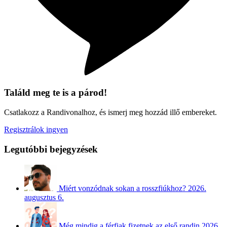
Találd meg te is a párod!
Csatlakozz a Randivonalhoz, és ismerj meg hozzád illő embereket.
Regisztrálok ingyen
Legutóbbi bejegyzések
Miért vonzódnak sokan a rosszfiúkhoz?
2026.
augusztus 6.
Még mindig a férfiak fizetnek az első randin
2026.