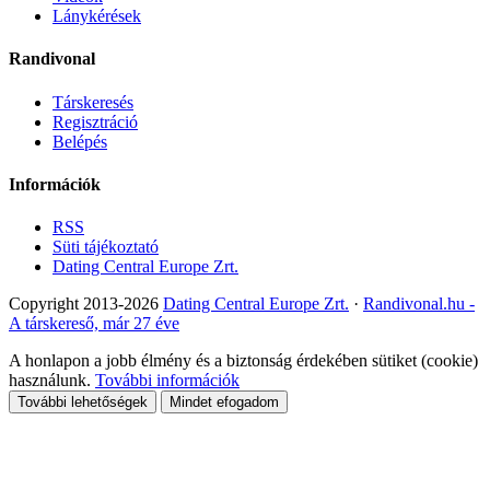
Lánykérések
Randivonal
Társkeresés
Regisztráció
Belépés
Információk
RSS
Süti tájékoztató
Dating Central Europe Zrt.
Copyright 2013-2026
Dating Central Europe Zrt.
·
Randivonal.hu -
A társkereső, már 27 éve
A honlapon a jobb élmény és a biztonság érdekében sütiket (cookie)
használunk.
További információk
További lehetőségek
Mindet efogadom