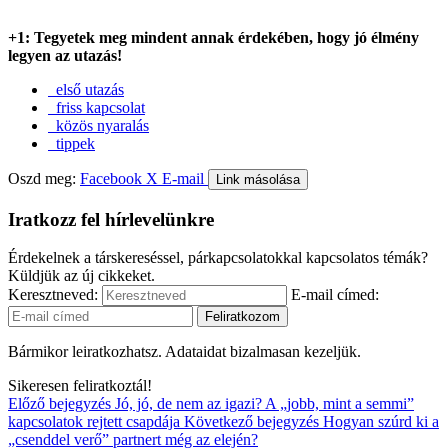
+1: Tegyetek meg mindent annak érdekében, hogy jó élmény
legyen az utazás!
első utazás
friss kapcsolat
közös nyaralás
tippek
Oszd meg:
Facebook
X
E-mail
Link másolása
Iratkozz fel hírlevelünkre
Érdekelnek a társkereséssel, párkapcsolatokkal kapcsolatos témák?
Küldjük az új cikkeket.
Keresztneved:
E-mail címed:
Bármikor leiratkozhatsz. Adataidat bizalmasan kezeljük.
Sikeresen feliratkoztál!
Előző bejegyzés
Jó, jó, de nem az igazi? A „jobb, mint a semmi”
kapcsolatok rejtett csapdája
Következő bejegyzés
Hogyan szúrd ki a
„csenddel verő” partnert még az elején?