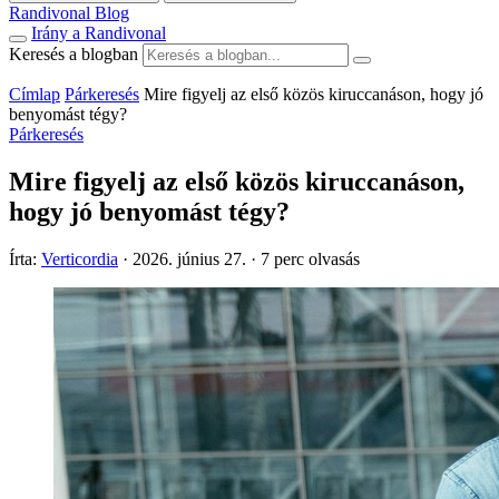
Randivonal Blog
Irány a Randivonal
Keresés a blogban
Címlap
Párkeresés
Mire figyelj az első közös kiruccanáson, hogy jó
benyomást tégy?
Párkeresés
Mire figyelj az első közös kiruccanáson,
hogy jó benyomást tégy?
Írta:
Verticordia
·
2026. június 27.
·
7 perc olvasás