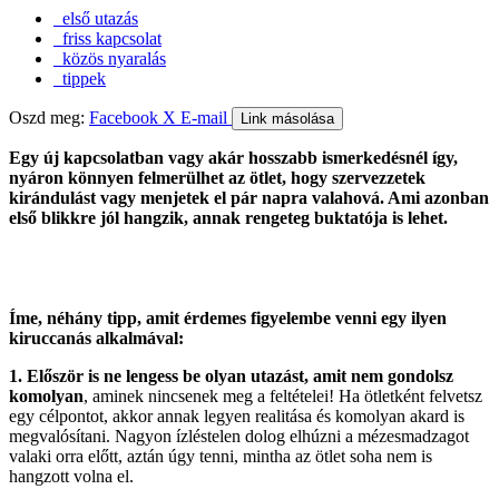
első utazás
friss kapcsolat
közös nyaralás
tippek
Oszd meg:
Facebook
X
E-mail
Link másolása
Egy új kapcsolatban vagy akár hosszabb ismerkedésnél így,
nyáron könnyen felmerülhet az ötlet, hogy szervezzetek
kirándulást vagy menjetek el pár napra valahová. Ami azonban
első blikkre jól hangzik, annak rengeteg buktatója is lehet.
Íme, néhány tipp, amit érdemes figyelembe venni egy ilyen
kiruccanás alkalmával:
1. Először is ne lengess be olyan utazást, amit nem gondolsz
komolyan
, aminek nincsenek meg a feltételei! Ha ötletként felvetsz
egy célpontot, akkor annak legyen realitása és komolyan akard is
megvalósítani. Nagyon ízléstelen dolog elhúzni a mézesmadzagot
valaki orra előtt, aztán úgy tenni, mintha az ötlet soha nem is
hangzott volna el.