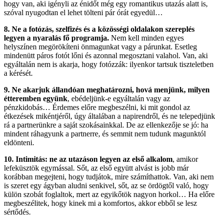
hogy van, aki igényli az énidőt még egy romantikus utazás alatt is,
szóval nyugodtan el lehet tölteni pár órát egyedül…
8. Ne a fotózás, szelfizés és a közösségi oldalakon szereplés
legyen a nyaralás fő programja.
Nem kell minden egyes
helyszínen megörökíteni önmagunkat vagy a párunkat. Esetleg
mindenütt páros fotót lőni és azonnal megosztani valahol. Van, aki
egyáltalán nem is akarja, hogy fotózzák: ilyenkor tartsuk tiszteletben
a kérését.
9. Ne akarjuk állandóan meghatározni, hová menjünk, milyen
étteremben együnk
, ebédeljünk-e egyáltalán vagy az
pénzkidobás… Érdemes előre megbeszélni, ki mit gondol az
étkezések mikéntjéről, úgy általában a napirendről, és ne telepedjünk
rá a partnerünkre a saját szokásainkkal. De az ellenkezője se jó: ha
mindent ráhagyunk a partnerre, és semmit nem tudunk magunktól
eldönteni.
10. Intimitás: ne az utazáson legyen az első alkalom
, amikor
lefeküsztök egymással. Sőt, az első együtt alvást is jobb már
korábban megejteni, hogy tudjátok, mire számíthattok. Van, aki nem
is szeret egy ágyban aludni senkivel, sőt, az se ördögtől való, hogy
külön szobát foglaltok, mert az egyikőtök nagyon horkol… Ha előre
megbeszélitek, hogy kinek mi a komfortos, akkor ebből se lesz
sértődés.