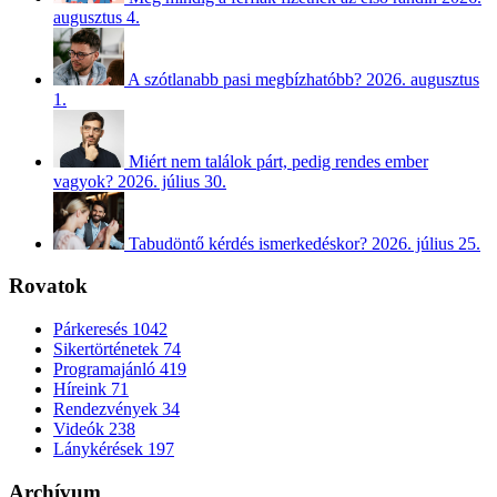
augusztus 4.
A szótlanabb pasi megbízhatóbb?
2026. augusztus
1.
Miért nem találok párt, pedig rendes ember
vagyok?
2026. július 30.
Tabudöntő kérdés ismerkedéskor?
2026. július 25.
Rovatok
Párkeresés
1042
Sikertörténetek
74
Programajánló
419
Híreink
71
Rendezvények
34
Videók
238
Lánykérések
197
Archívum