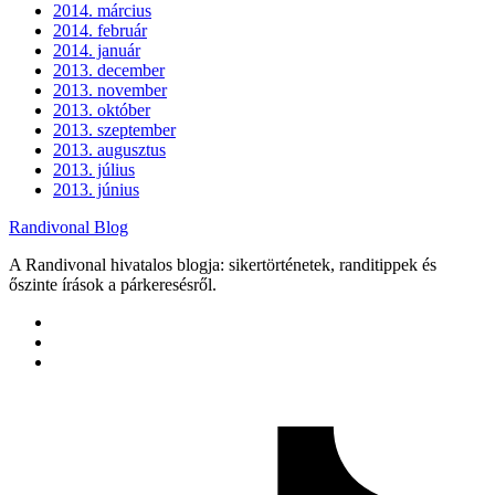
2014. március
2014. február
2014. január
2013. december
2013. november
2013. október
2013. szeptember
2013. augusztus
2013. július
2013. június
Randivonal Blog
A Randivonal hivatalos blogja: sikertörténetek, randitippek és
őszinte írások a párkeresésről.