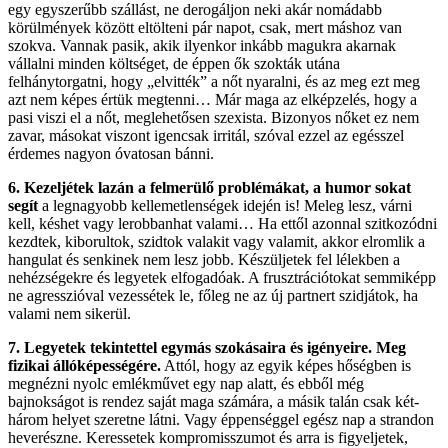
egy egyszerűbb szállást, ne derogáljon neki akár nomádabb
körülmények között eltölteni pár napot, csak, mert máshoz van
szokva. Vannak pasik, akik ilyenkor inkább magukra akarnak
vállalni minden költséget, de éppen ők szokták utána
felhánytorgatni, hogy „elvitték” a nőt nyaralni, és az meg ezt meg
azt nem képes értük megtenni… Már maga az elképzelés, hogy a
pasi viszi el a nőt, meglehetősen szexista. Bizonyos nőket ez nem
zavar, másokat viszont igencsak irritál, szóval ezzel az egésszel
érdemes nagyon óvatosan bánni.
6. Kezeljétek lazán a felmerülő problémákat, a humor sokat
segít
a legnagyobb kellemetlenségek idején is! Meleg lesz, várni
kell, késhet vagy lerobbanhat valami… Ha ettől azonnal szitkozódni
kezdtek, kiborultok, szidtok valakit vagy valamit, akkor elromlik a
hangulat és senkinek nem lesz jobb. Készüljetek fel lélekben a
nehézségekre és legyetek elfogadóak. A frusztrációtokat semmiképp
ne agresszióval vezessétek le, főleg ne az új partnert szidjátok, ha
valami nem sikerül.
7. Legyetek tekintettel egymás szokásaira és igényeire. Meg
fizikai állóképességére.
Attól, hogy az egyik képes hőségben is
megnézni nyolc emlékművet egy nap alatt, és ebből még
bajnokságot is rendez saját maga számára, a másik talán csak két-
három helyet szeretne látni. Vagy éppenséggel egész nap a strandon
heverészne. Keressetek kompromisszumot és arra is figyeljetek,