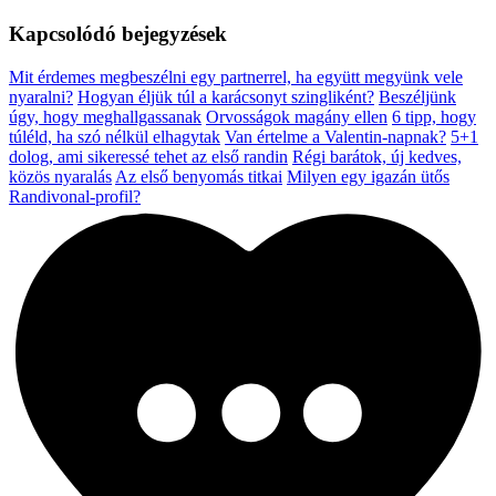
Kapcsolódó bejegyzések
Mit érdemes megbeszélni egy partnerrel, ha együtt megyünk vele
nyaralni?
Hogyan éljük túl a karácsonyt szingliként?
Beszéljünk
úgy, hogy meghallgassanak
Orvosságok magány ellen
6 tipp, hogy
túléld, ha szó nélkül elhagytak
Van értelme a Valentin-napnak?
5+1
dolog, ami sikeressé tehet az első randin
Régi barátok, új kedves,
közös nyaralás
Az első benyomás titkai
Milyen egy igazán ütős
Randivonal-profil?