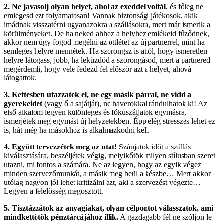
2. Ne javasolj olyan helyet, ahol az exeddel voltál
, és főleg ne
emlegesd ezt folyamatosan! Vannak biztonsági játékosok, akik
imádnak visszatérni ugyanazokra a szállásokra, mert már ismerik a
körülményeket. De ha neked ahhoz a helyhez emlékeid fűződnek,
akkor nem úgy fogod megélni az ottlétet az új partnerrel, mint ha
semleges helyre mennétek. Ha szorongsz is attól, hogy ismeretlen
helyre látogass, jobb, ha leküzdöd a szorongásod, mert a partnered
megérdemli, hogy vele fedezd fel először azt a helyet, ahová
látogattok.
3. Kettesben utazzatok el, ne egy másik párral, ne vidd a
gyerekeidet
(vagy ő a sajátját), ne haverokkal rándulhatok ki! Az
első alkalom legyen különleges és fókuszáljatok egymásra,
ismerjétek meg egymást új helyzetekben. Épp elég stresszes lehet ez
is, hát még ha másokhoz is alkalmazkodni kell.
4. Együtt tervezzétek meg az utat!
Szánjatok időt a szállás
kiválasztására, beszéljétek végig, melyikőtök milyen stílusban szeret
utazni, mi fontos a számára. Ne az legyen, hogy az egyik végez
minden szervezőmunkát, a másik meg beül a készbe… Mert akkor
utólag nagyon jól lehet kritizálni azt, aki a szervezést végezte…
Legyen a felelősség megosztott.
5. Tisztázzátok az anyagiakat, olyan célpontot válasszatok, ami
mindkettőtök pénztárcájához illik.
A gazdagabb fél ne szóljon le