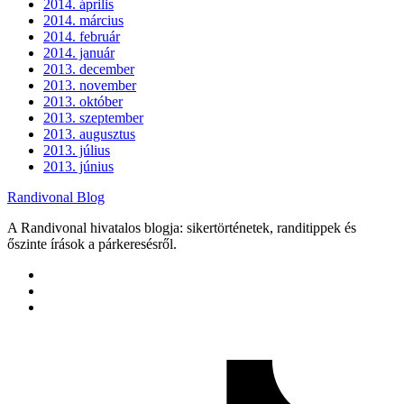
2014. április
2014. március
2014. február
2014. január
2013. december
2013. november
2013. október
2013. szeptember
2013. augusztus
2013. július
2013. június
Randivonal Blog
A Randivonal hivatalos blogja: sikertörténetek, randitippek és
őszinte írások a párkeresésről.