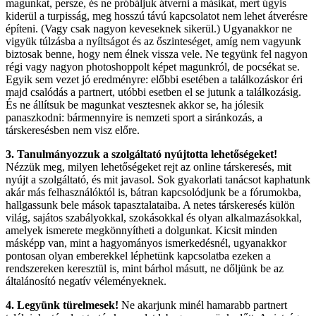
magunkat, persze, és ne próbáljuk átverni a másikat, mert úgyis
kiderül a turpisság, meg hosszú távú kapcsolatot nem lehet átverésre
építeni. (Vagy csak nagyon keveseknek sikerül.) Ugyanakkor ne
vigyük túlzásba a nyíltságot és az őszinteséget, amíg nem vagyunk
biztosak benne, hogy nem élnek vissza vele. Ne tegyünk fel nagyon
régi vagy nagyon photoshoppolt képet magunkról, de pocsékat se.
Egyik sem vezet jó eredményre: előbbi esetében a találkozáskor éri
majd csalódás a partnert, utóbbi esetben el se jutunk a találkozásig.
És ne állítsuk be magunkat vesztesnek akkor se, ha jólesik
panaszkodni: bármennyire is nemzeti sport a siránkozás, a
társkeresésben nem visz előre.
3. Tanulmányozzuk a szolgáltató nyújtotta lehetőségeket!
Nézzük meg, milyen lehetőségeket rejt az online társkeresés, mit
nyújt a szolgáltató, és mit javasol. Sok gyakorlati tanácsot kaphatunk
akár más felhasználóktól is, bátran kapcsolódjunk be a fórumokba,
hallgassunk bele mások tapasztalataiba. A netes társkeresés külön
világ, sajátos szabályokkal, szokásokkal és olyan alkalmazásokkal,
amelyek ismerete megkönnyítheti a dolgunkat. Kicsit minden
másképp van, mint a hagyományos ismerkedésnél, ugyanakkor
pontosan olyan emberekkel léphetünk kapcsolatba ezeken a
rendszereken keresztül is, mint bárhol másutt, ne dőljünk be az
általánosító negatív véleményeknek.
4. Legyünk türelmesek!
Ne akarjunk minél hamarabb partnert