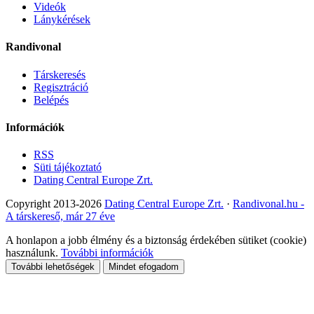
Videók
Lánykérések
Randivonal
Társkeresés
Regisztráció
Belépés
Információk
RSS
Süti tájékoztató
Dating Central Europe Zrt.
Copyright 2013-2026
Dating Central Europe Zrt.
·
Randivonal.hu -
A társkereső, már 27 éve
A honlapon a jobb élmény és a biztonság érdekében sütiket (cookie)
használunk.
További információk
További lehetőségek
Mindet efogadom