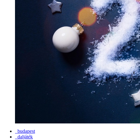
budapest
daljáték