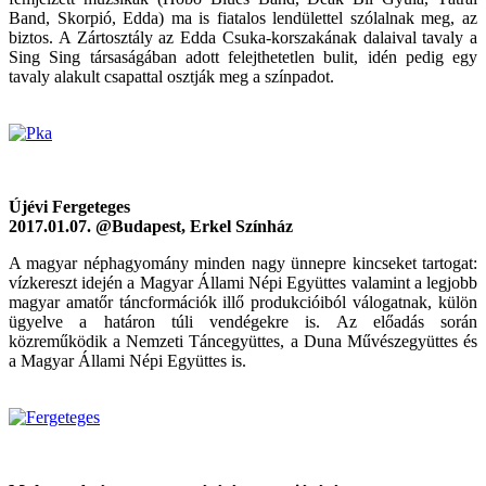
Band, Skorpió, Edda) ma is fiatalos lendülettel szólalnak meg, az
biztos. A Zártosztály az Edda Csuka-korszakának dalaival tavaly a
Sing Sing társaságában adott felejthetetlen bulit, idén pedig egy
tavaly alakult csapattal osztják meg a színpadot.
Újévi Fergeteges
2017.01.07. @Budapest, Erkel Színház
A magyar néphagyomány minden nagy ünnepre kincseket tartogat:
vízkereszt idején a Magyar Állami Népi Együttes valamint a legjobb
magyar amatőr táncformációk illő produkcióiból válogatnak, külön
ügyelve a határon túli vendégekre is. Az előadás során
közreműködik a Nemzeti Táncegyüttes, a Duna Művészegyüttes és
a Magyar Állami Népi Együttes is.