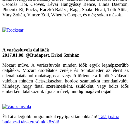
Csordás Tibi, Csöves, Lévai Hangyássy Bence, Linda Daemon,
Phoenix Rt, Pocky, Raczkó Balázs, Raga, Snake Heart, Tóth Attila,
Váry Zoltán, Vincze Zoli, Where's Cooper, és még sokan mások...
A varázsfuvola daljáték
2017.01.08. @Budapest, Erkel Színház
Mozart műve, A varázsfuvola minden idők egyik legnépszerűbb
daljátéka. Mozart csodálatos zenéje és Schikaneder az éterit az
ellenállhatatlanul mulatságossal vegyítő története a felnőtté válásról
valóban minden életszakaszban hordoz számunkra mondanivalót.
Mindegy, hogy fiatal szerelmesként, szülőként, vagy bölcs idős
emberként találkozunk újra a művel, mindig magával ragad.
Éld át a legjobb programokat egy igazi társ oldalán!
Találj párra
budapesti társkeresőink között!