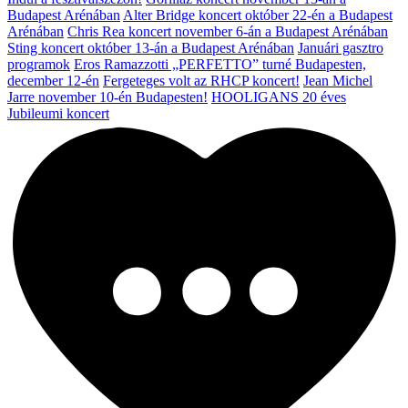
Budapest Arénában
Alter Bridge koncert október 22-én a Budapest
Arénában
Chris Rea koncert november 6-án a Budapest Arénában
Sting koncert október 13-án a Budapest Arénában
Januári gasztro
programok
Eros Ramazzotti „PERFETTO” turné Budapesten,
december 12-én
Fergeteges volt az RHCP koncert!
Jean Michel
Jarre november 10-én Budapesten!
HOOLIGANS 20 éves
Jubileumi koncert