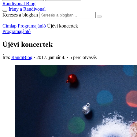
Randivonal Blog
Irány a Randivonal
Keresés a blogban
Címlap
Programajánló
Újévi koncertek
Programajánló
Újévi koncertek
Írta:
RandiBlog
·
2017. január 4.
·
5 perc olvasás