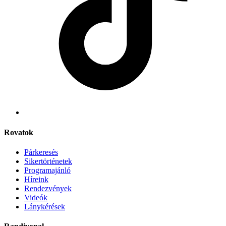
Rovatok
Párkeresés
Sikertörténetek
Programajánló
Híreink
Rendezvények
Videók
Lánykérések