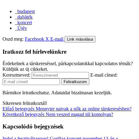
budapest
daljáték
koncert
Újév
Oszd meg:
Facebook
X
E-mail
Link másolása
Iratkozz fel hírlevelünkre
Érdekelnek a társkereséssel, párkapcsolatokkal kapcsolatos témák?
Küldjük az új cikkeket.
Keresztneved:
E-mail címed:
Bármikor leiratkozhatsz. Adataidat bizalmasan kezeljük.
Sikeresen feliratkoztál!
Előző bejegyzés
Mennyire naivak a nők az online társkeresésben?
Következő bejegyzés
Nem veszed magad túl komolyan?
Kapcsolódó bejegyzések
Indul a fesztiválszezon!
Gorillaz koncert november 13-án a