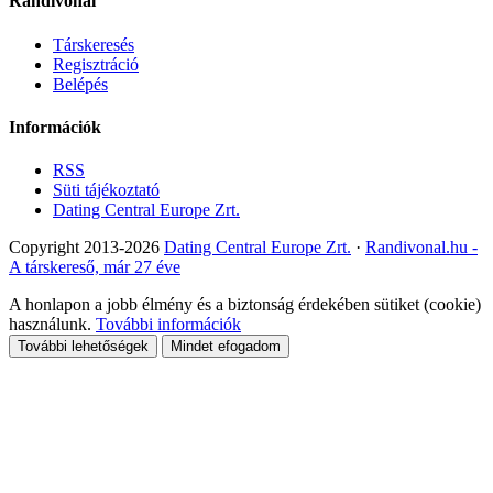
Randivonal
Társkeresés
Regisztráció
Belépés
Információk
RSS
Süti tájékoztató
Dating Central Europe Zrt.
Copyright 2013-2026
Dating Central Europe Zrt.
·
Randivonal.hu -
A társkereső, már 27 éve
A honlapon a jobb élmény és a biztonság érdekében sütiket (cookie)
használunk.
További információk
További lehetőségek
Mindet efogadom