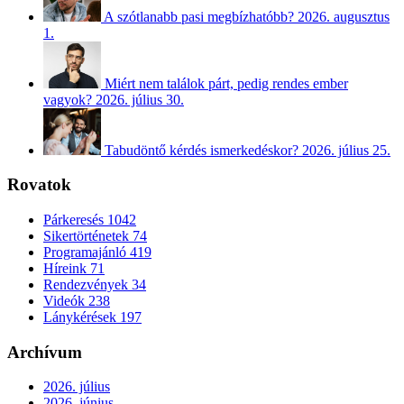
A szótlanabb pasi megbízhatóbb?
2026. augusztus
1.
Miért nem találok párt, pedig rendes ember
vagyok?
2026. július 30.
Tabudöntő kérdés ismerkedéskor?
2026. július 25.
Rovatok
Párkeresés
1042
Sikertörténetek
74
Programajánló
419
Híreink
71
Rendezvények
34
Videók
238
Lánykérések
197
Archívum
2026. július
2026. június