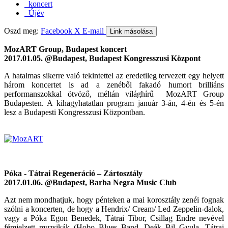
koncert
Újév
Oszd meg:
Facebook
X
E-mail
Link másolása
MozART Group, Budapest koncert
2017.01.05. @Budapest, Budapest Kongresszusi Központ
A hatalmas sikerre való tekintettel az eredetileg tervezett egy helyett
három koncertet is ad a zenéből fakadó humort brilliáns
performanszokkal ötvöző, méltán világhírű MozART Group
Budapesten. A kihagyhatatlan program január 3-án, 4-én és 5-én
lesz a Budapesti Kongresszusi Központban.
Póka - Tátrai Regeneráció – Zártosztály
2017.01.06. @Budapest, Barba Negra Music Club
Azt nem mondhatjuk, hogy pénteken a mai korosztály zenéi fognak
szólni a koncerten, de hogy a Hendrix/ Cream/ Led Zeppelin-dalok,
vagy a Póka Egon Benedek, Tátrai Tibor, Csillag Endre nevével
fémjelzett muzsikák (Hobo Blues Band, Deák Bil Gyula, Tátrai