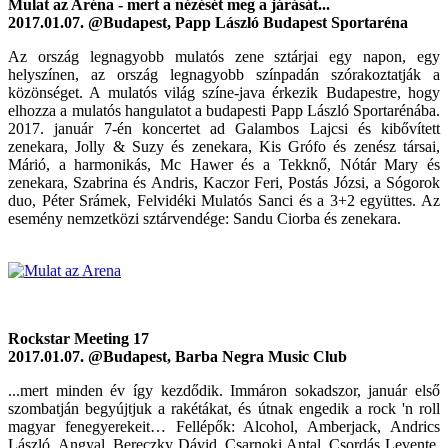
Mulat az Aréna - mert a nézését meg a járását...
2017.01.07. @Budapest, Papp László Budapest Sportaréna
Az ország legnagyobb mulatós zene sztárjai egy napon, egy
helyszínen, az ország legnagyobb színpadán szórakoztatják a
közönséget. A mulatós világ színe-java érkezik Budapestre, hogy
elhozza a mulatós hangulatot a budapesti Papp László Sportarénába.
2017. január 7-én koncertet ad Galambos Lajcsi és kibővített
zenekara, Jolly & Suzy és zenekara, Kis Grófo és zenész társai,
Márió, a harmonikás, Mc Hawer és a Tekknő, Nótár Mary és
zenekara, Szabrina és Andris, Kaczor Feri, Postás Józsi, a Sógorok
duo, Péter Srámek, Felvidéki Mulatós Sanci és a 3+2 együttes. Az
esemény nemzetközi sztárvendége: Sandu Ciorba és zenekara.
Rockstar Meeting 17
2017.01.07. @Budapest, Barba Negra Music Club
...mert minden év így kezdődik. Immáron sokadszor, január első
szombatján begyújtjuk a rakétákat, és útnak engedik a rock 'n roll
magyar fenegyerekeit… Fellépők: Alcohol, Amberjack, Andrics
László, Angyal, Bereczky Dávid, Csarnoki Antal, Csordás Levente,