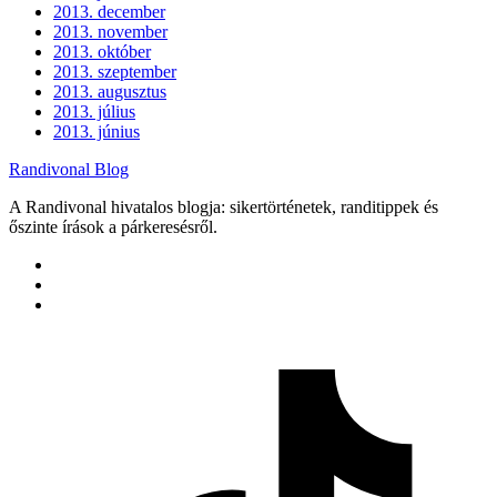
2013. december
2013. november
2013. október
2013. szeptember
2013. augusztus
2013. július
2013. június
Randivonal Blog
A Randivonal hivatalos blogja: sikertörténetek, randitippek és
őszinte írások a párkeresésről.