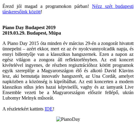
Érezd jól magad a programokon párban!
Nézz szét budapesti
társkeresőink között
!
Piano Day Budapest 2019
2019.03.29. Budapest, Müpa
A Piano Day 2015 óta minden év március 29-én a zongorát hivatott
ünnepelni – azért ekkor, mert ez az év nyolcvannyolcadik napja, és
ennyi billentyűje van a klasszikus hangszernek. Ezen a napon az
egész világon a zongora áll reflektorfényben. Az esti koncert
kivételével ingyenes, de részben regisztrációhoz kötött programok
egyik szereplője a Magyarországon élő és alkotó David Klavins
lesz, aki bemutatja innovatív hangszerét, az Una Cordát, amelyet
napközben a közönség is kipróbálhat. Az esti koncerten a modern
klasszikus stílus jeles hazai képviselői, vaghy és az iamyank Live
Ensemble vezeti be a Magyarországon először fellépő, ukrán
Lubomyr Melnyk műsorát.
A részletekért kattints
IDE
!