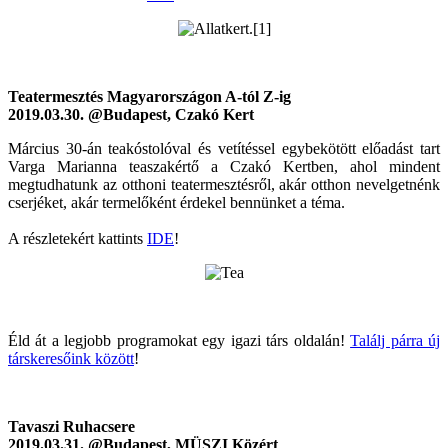
Teatermesztés Magyarországon A-tól Z-ig
2019.03.30. @Budapest, Czakó Kert
Március 30-án teakóstolóval és vetítéssel egybekötött előadást tart
Varga Marianna teaszakértő a Czakó Kertben, ahol mindent
megtudhatunk az otthoni teatermesztésről, akár otthon nevelgetnénk
cserjéket, akár termelőként érdekel bennünket a téma.
A részletekért kattints
IDE
!
Éld át a legjobb programokat egy igazi társ oldalán!
Találj párra új
társkeresőink között
!
Tavaszi Ruhacsere
2019.03.31. @Budapest, MÜSZI Közért