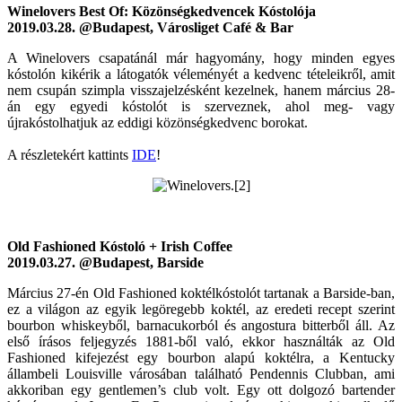
Winelovers Best Of: Közönségkedvencek Kóstolója
2019.03.28. @Budapest, Városliget Café & Bar
A Winelovers csapatánál már hagyomány, hogy minden egyes
kóstolón kikérik a látogatók véleményét a kedvenc tételeikről, amit
nem csupán szimpla visszajelzésként kezelnek, hanem március 28-
án egy egyedi kóstolót is szerveznek, ahol meg- vagy
újrakóstolhatjuk az eddigi közönségkedvenc borokat.
A részletekért kattints
IDE
!
Old Fashioned Kóstoló + Irish Coffee
2019.03.27. @Budapest, Barside
Március 27-én Old Fashioned koktélkóstolót tartanak a Barside-ban,
ez a világon az egyik legöregebb koktél, az eredeti recept szerint
bourbon whiskeyből, barnacukorból és angostura bitterből áll. Az
első írásos feljegyzés 1881-ből való, ekkor használták az Old
Fashioned kifejezést egy bourbon alapú koktélra, a Kentucky
állambeli Louisville városában található Pendennis Clubban, ami
akkoriban egy gentlemen’s club volt. Egy ott dolgozó bartender