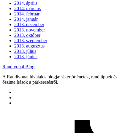
2014. április
2014. március
2014. február
2014. január
2013. december
2013. november
2013. október
2013. szeptember
2013. augusztus
2013. július
2013. június
Randivonal Blog
A Randivonal hivatalos blogja: sikertörténetek, randitippek és
őszinte írások a párkeresésről.