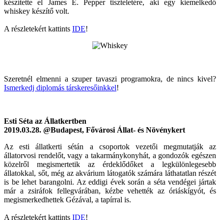
készítette el James E. Pepper tiszteletére, aki egy kiemelkedő
whiskey készítő volt.
A részletekért kattints
IDE
!
Szeretnél elmenni a szuper tavaszi programokra, de nincs kivel?
Ismerkedj diplomás társkeresőinkkel
!
Esti Séta az Állatkertben
2019.03.28. @Budapest, Fővárosi Állat- és Növénykert
Az esti állatkerti sétán a csoportok vezetői megmutatják az
állatorvosi rendelőt, vagy a takarmánykonyhát, a gondozók egészen
közelről megismertetik az érdeklődőket a legkülönlegesebb
állatokkal, sőt, még az akvárium látogatók számára láthatatlan részét
is be lehet barangolni. Az eddigi évek során a séta vendégei jártak
már a zsiráfok fellegvárában, kézbe vehették az óriáskígyót, és
megismerkedhettek Gézával, a tapírral is.
A részletekért kattints
IDE
!