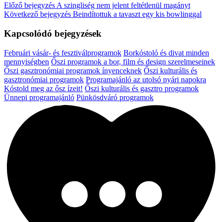
Előző bejegyzés
A szingliség nem jelent feltétlenül magányt
Következő bejegyzés
Beindítottuk a tavaszt egy kis bowlinggal
Kapcsolódó bejegyzések
Februári vásár- és fesztiválprogramok
Borkóstoló és divat minden
mennyiségben
Őszi programok a bor, film és design szerelmeseinek
Őszi gasztronómiai programok ínyenceknek
Őszi kulturális és
gasztronómiai programok
Programajánló az utolsó nyári napokra
Kóstold meg az ősz ízeit!
Őszi kulturális és gasztro programok
Ünnepi programajánló
Pünkösdváró programok