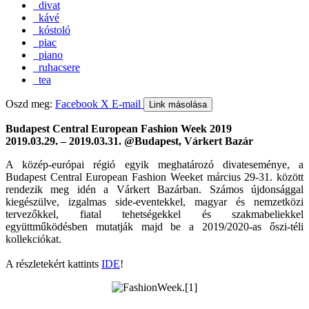
divat
kávé
kóstoló
piac
piano
ruhacsere
tea
Oszd meg:
Facebook
X
E-mail
Link másolása
Budapest Central European Fashion Week 2019
2019.03.29. – 2019.03.31. @Budapest, Várkert Bazár
A közép-európai régió egyik meghatározó divateseménye, a
Budapest Central European Fashion Weeket március 29-31. között
rendezik meg idén a Várkert Bazárban. Számos újdonsággal
kiegészülve, izgalmas side-eventekkel, magyar és nemzetközi
tervezőkkel, fiatal tehetségekkel és szakmabeliekkel
együttműködésben mutatják majd be a 2019/2020-as őszi-téli
kollekciókat.
A részletekért kattints
IDE
!