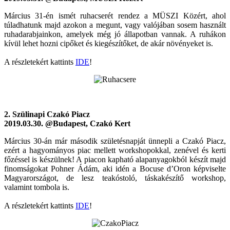
Március 31-én ismét ruhacserét rendez a MÜSZI Közért, ahol
túladhatunk majd azokon a megunt, vagy valójában sosem használt
ruhadarabjainkon, amelyek még jó állapotban vannak. A ruhákon
kívül lehet hozni cipőket és kiegészítőket, de akár növényeket is.
A részletekért kattints
IDE
!
2. Szülinapi Czakó Piacz
2019.03.30. @Budapest, Czakó Kert
Március 30-án már második születésnapját ünnepli a Czakó Piacz,
ezért a hagyományos piac mellett workshopokkal, zenével és kerti
főzéssel is készülnek! A piacon kapható alapanyagokból készít majd
finomságokat Pohner Ádám, aki idén a Bocuse d’Oron képviselte
Magyarországot, de lesz teakóstoló, táskakészítő workshop,
valamint tombola is.
A részletekért kattints
IDE
!