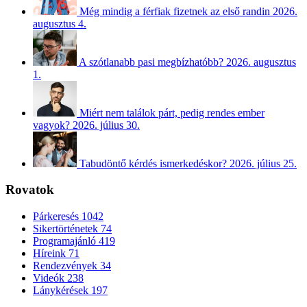
Még mindig a férfiak fizetnek az első randin
2026.
augusztus 4.
A szótlanabb pasi megbízhatóbb?
2026. augusztus
1.
Miért nem találok párt, pedig rendes ember
vagyok?
2026. július 30.
Tabudöntő kérdés ismerkedéskor?
2026. július 25.
Rovatok
Párkeresés
1042
Sikertörténetek
74
Programajánló
419
Híreink
71
Rendezvények
34
Videók
238
Lánykérések
197