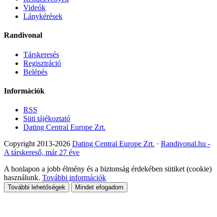
Videók
Lánykérések
Randivonal
Társkeresés
Regisztráció
Belépés
Információk
RSS
Süti tájékoztató
Dating Central Europe Zrt.
Copyright 2013-2026
Dating Central Europe Zrt.
·
Randivonal.hu -
A társkereső, már 27 éve
A honlapon a jobb élmény és a biztonság érdekében sütiket (cookie)
használunk.
További információk
További lehetőségek
Mindet efogadom