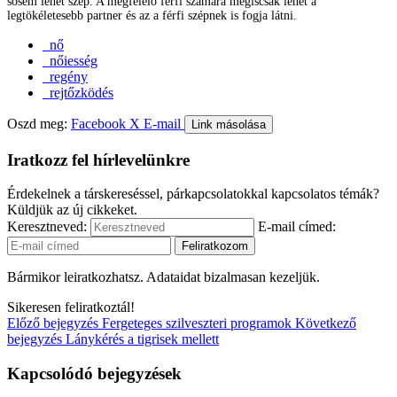
sosem lehet szép. A megfelelő férfi számára mégiscsak lehet a
legtökéletesebb partner és az a férfi szépnek is fogja látni.
nő
nőiesség
regény
rejtőzködés
Oszd meg:
Facebook
X
E-mail
Link másolása
Iratkozz fel hírlevelünkre
Érdekelnek a társkereséssel, párkapcsolatokkal kapcsolatos témák?
Küldjük az új cikkeket.
Keresztneved:
E-mail címed:
Bármikor leiratkozhatsz. Adataidat bizalmasan kezeljük.
Sikeresen feliratkoztál!
Előző bejegyzés
Fergeteges szilveszteri programok
Következő
bejegyzés
Lánykérés a tigrisek mellett
Kapcsolódó bejegyzések