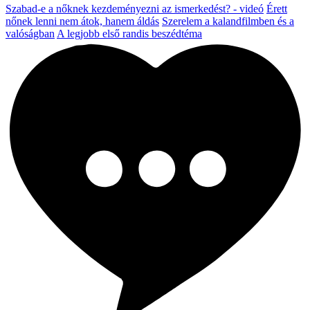
Szabad-e a nőknek kezdeményezni az ismerkedést? - videó
Érett
nőnek lenni nem átok, hanem áldás
Szerelem a kalandfilmben és a
valóságban
A legjobb első randis beszédtéma