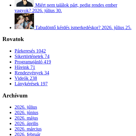
Miért nem találok párt, pedig rendes ember
vagyok?
2026. július 30.
Tabudöntő kérdés ismerkedéskor?
2026. július 25.
Rovatok
Párkeresés
1042
Sikertörténetek
74
Programajánló
419
Híreink
71
Rendezvények
34
Videók
238
Lánykérések
197
Archívum
2026. július
2026. június
2026. május
2026. április
2026. március
2026. február