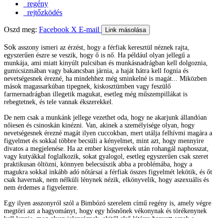
regény
rejtőzködés
Oszd meg:
Facebook
X
E-mail
Link másolása
Sok
asszony ismeri az érzést, hogy a férfiak keresztül néznek rajta,
egyszerűen észre se veszik, hogy ő is nő. Ha például olyan jellegű a
munkája, ami miatt kinyúlt pulcsiban és munkásnadrágban kell dolgoznia,
gumicsizmában vagy bakancsban járnia, a haját hátra kell fognia és
nevetségesnek érezné, ha mindehhez még sminkelné is magát... Miközben
mások magassarkúban tipegnek, kiskosztümben vagy feszülő
farmernadrágban illegetik magukat, esetleg még műszempillákat is
rebegtetnek, és tele vannak ékszerekkel.
De nem csak a munkánk jellege vezethet oda, hogy ne akarjunk állandóan
nőiesen és csinoskán kinézni. Van, akinek a személyisége olyan, hogy
nevetségesnek érezné magát ilyen cuccokban, mert utálja felhívmi magára a
figyelmet és sokkal többre becsüli a kényelmet, mint azt, hogy mennyire
divatos a megjelenése. Ha az ember kisgyerekek után rohangál naphosszat,
vagy kutyákkal foglalkozik, sokat gyalogol, esetleg egyszerűen csak szeret
praktikusan öltözni, könnyen belecsúszik abba a problémába, hogy a
magukra sokkal inkább adó nőtársai a férfiak összes figyelmét lekötik, és őt
csak havernak, nem nélküli lénynek nézik, elkönyvelik, hogy aszexuális és
nem érdemes a figyelemre.
Egy ilyen asszonyról szól a Bimbózó szerelem című regény is, amely végre
megtöri azt a hagyományt, hogy egy hősnőnek vékonynak és törékenynek