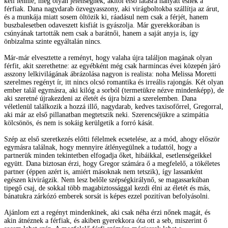
kell lennie, meg olyan jelenségnek, akitől első látásra hanyatt esnek a
férfiak. Dana nagydarab özvegyasszony, aki virágboltokba szállítja az árut,
és a munkája miatt sosem öltözik ki, ráadásul nem csak a férjét, hanem
buszbalesetben odaveszett kisfiát is gyászolja. Már gyerekkorában is
csúnyának tartották nem csak a barátnői, hanem a saját anyja is, így
önbizalma szinte egyáltalán nincs.
Már-már elvesztette a reményt, hogy valaha újra találjon magának olyan
férfit, akit szerethetne: az egyébként még csak harmincas évei közepén járó
asszony lelkivilágának ábrázolása nagyon is realista: noha Melissa Moretti
szerelmes regényt ír, itt nincs olcsó romantika és irreális rajongás. Két olyan
ember talál egymásra, aki kilóg a sorból (termetükre nézve mindenképp), de
aki szeretné újrakezdeni az életét és újra bízni a szerelemben. Dana
véletlenül találkozik a hozzá illő, nagydarab, kedves taxisofőrrel, Gregorral,
aki már az első pillanatban megtetszik neki. Szerencséjükre a szimpátia
kölcsönös, és nem is sokáig kerülgetik a forró kását.
Szép az első szeretkezés előtti félelmek ecsetelése, az a mód, ahogy először
egymásra találnak, hogy mennyire átlényegülnek a tudattól, hogy a
partnerük minden tekintetben elfogadja őket, hibáikkal, esetlenségeikkel
együtt. Dana biztosan érzi, hogy Gregor számára ő a megfelelő, a tökéletes
partner (éppen azért is, amiért másoknak nem tetszik), így lassanként
egészen kivirágzik. Nem lesz belőle szépségkirálynő, se magassarkúban
tipegő csaj, de sokkal több magabiztossággal kezdi élni az életét és más,
bánatukra zárkózó emberek sorsát is képes ezzel pozitívan befolyásolni.
Ajánlom ezt a regényt mindenkinek, aki csak néha érzi nőnek magát, és
akin átnéznek a férfiak, és akiben gyerekkora óta ott a seb, miszerint ő