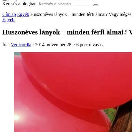
Keresés a blogban
Címlap
Egyéb
Huszonéves lányok – minden férfi álmai? Vagy mégs
Egyéb
Huszonéves lányok – minden férfi álmai?
Írta:
Verticordia
·
2014. november 28.
·
6 perc olvasás