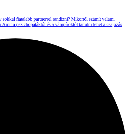
sokkal fiatalabb partnerrel randizni?
Mikortól számít valami
ai
Amit a pszichopatáktól és a vámpíroktól tanulni lehet a csajozás