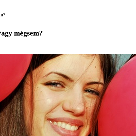
em?
 Vagy mégsem?