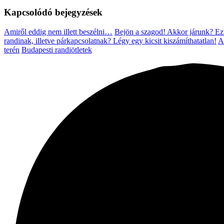
Kapcsolódó bejegyzések
Amiről eddig nem illett beszélni…
Bejön a szagod! Akkor járunk?
Ez
randinak, illetve párkapcsolatnak?
Légy egy kicsit kiszámíthatatlan!
A
terén
Budapesti randiötletek