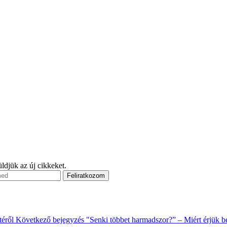
ldjük az új cikkeket.
etéről
Következő bejegyzés
"Senki többet harmadszor?” – Miért érjük b