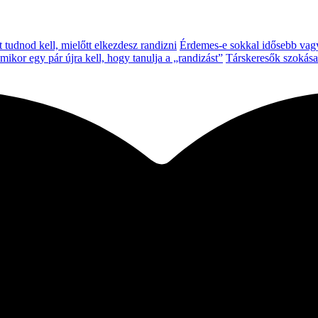
t tudnod kell, mielőtt elkezdesz randizni
Érdemes-e sokkal idősebb vagy 
mikor egy pár újra kell, hogy tanulja a „randizást”
Társkeresők szokás