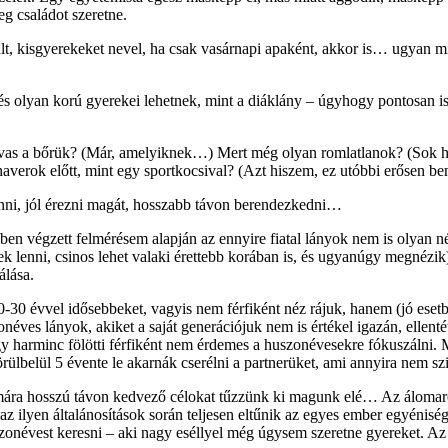
g családot szeretne.
ált, kisgyerekeket nevel, ha csak vasárnapi apaként, akkor is… ugyan m
és olyan korú gyerekei lehetnek, mint a diáklány – úgyhogy pontosan is
vas a bőrük? (Már, amelyiknek…) Mert még olyan romlatlanok? (Sok hus
a haverok előtt, mint egy sportkocsival? (Azt hiszem, ez utóbbi erősen b
enni, jól érezni magát, hosszabb távon berendezkedni…
 végzett felmérésem alapján az ennyire fiatal lányok nem is olyan népsz
 lenni, csinos lehet valaki érettebb korában is, és ugyanúgy megnézik)
álása.
20-30 évvel idősebbeket, vagyis nem férfiként néz rájuk, hanem (jó esetb
onéves lányok, akiket a saját generációjuk nem is értékel igazán, ellen
gy harminc fölötti férfiként nem érdemes a huszonévesekre fókuszálni. 
rülbelül 5 évente le akarnák cserélni a partnerüket, ami annyira nem sz
számára hosszú távon kedvező célokat tűzzünk ki magunk elé… Az áloma
z ilyen általánosítások során teljesen eltűnik az egyes ember egyéniség
huszonévest keresni – aki nagy eséllyel még úgysem szeretne gyereket. 