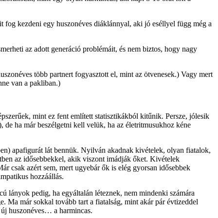
it fog kezdeni egy huszonéves diáklánnyal, aki jó eséllyel függ még a
merheti az adott generáció problémáit, és nem biztos, hogy nagy
zonéves több partnert fogyasztott el, mint az ötvenesek.) Vagy mert
enne van a pakliban.)
erűek, mint ez fent említett statisztikákból kitűnik. Persze, jólesik
, de ha már beszélgetni kell velük, ha az életritmusukhoz kéne
en) apafigurát lát bennük. Nyilván akadnak kivételek, olyan fiatalok,
tétben az idősebbekkel, akik viszont imádják őket. Kivételek
Már csak azért sem, mert ugyebár ők is elég gyorsan idősebbek
impatikus hozzáállás.
rcú lányok pedig, ha egyáltalán léteznek, nem mindenki számára
e. Ma már sokkal tovább tart a fiatalság, mint akár pár évtizeddel
Az új huszonéves… a harmincas.