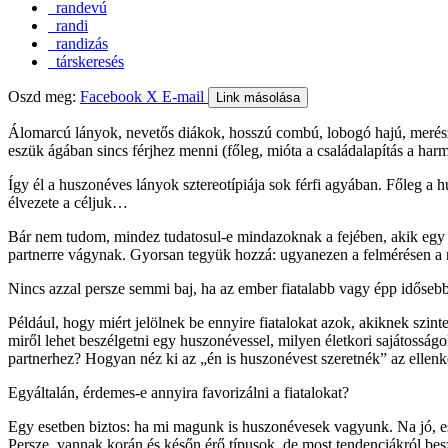
randevú
randi
randizás
társkeresés
Oszd meg:
Facebook
X
E-mail
Link másolása
Álomarcú lányok, nevetős diákok, hosszú combú, lobogó hajú, merész
eszük ágában sincs férjhez menni (főleg, mióta a családalapítás a ha
Így él a huszonéves lányok sztereotípiája sok férfi agyában. Főleg a 
élvezete a céljuk…
Bár nem tudom, mindez tudatosul-e mindazoknak a fejében, akik egy nem
partnerre vágynak. Gyorsan tegyük hozzá: ugyanezen a felmérésen a nők
Nincs azzal persze semmi baj, ha az ember fiatalabb vagy épp időseb
Például, hogy miért jelölnek be ennyire fiatalokat azok, akiknek szi
miről lehet beszélgetni egy huszonévessel, milyen életkori sajátossá
partnerhez? Hogyan néz ki az „én is huszonévest szeretnék” az ellenk
Egyáltalán, érdemes-e annyira favorizálni a fiatalokat?
Egy esetben biztos: ha mi magunk is huszonévesek vagyunk. Na jó, es
Persze, vannak korán és későn érő típusok, de most tendenciákról bes