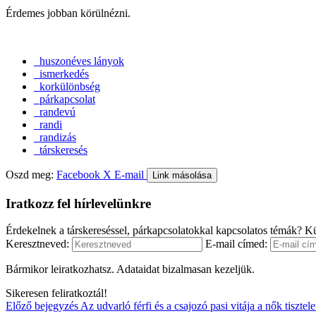
Érdemes jobban körülnézni.
huszonéves lányok
ismerkedés
korkülönbség
párkapcsolat
randevú
randi
randizás
társkeresés
Oszd meg:
Facebook
X
E-mail
Link másolása
Iratkozz fel hírlevelünkre
Érdekelnek a társkereséssel, párkapcsolatokkal kapcsolatos témák? Kü
Keresztneved:
E-mail címed:
Bármikor leiratkozhatsz. Adataidat bizalmasan kezeljük.
Sikeresen feliratkoztál!
Előző bejegyzés
Az udvarló férfi és a csajozó pasi vitája a nők tisztel