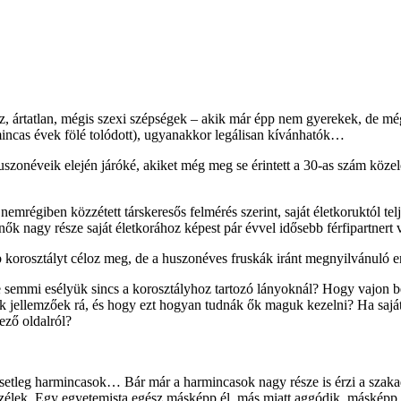
, ártatlan, mégis szexi szépségek – akik már épp nem gyerekek, de m
rmincas évek fölé tolódott), ugyanakkor legálisan kívánhatók…
huszonéveik elején járóké, akiket még meg se érintett a 30-as szám köze
régiben közzétett társkeresős felmérés szerint, saját életkoruktól telj
 nagy része saját életkorához képest pár évvel idősebb férfipartnert v
b korosztályt céloz meg, de a huszonéves fruskák iránt megnyilvánuló 
nte semmi esélyük sincs a korosztályhoz tartozó lányoknál? Hogy vajon
gok jellemzőek rá, és hogy ezt hogyan tudnák ők maguk kezelni? Ha sajá
ező oldalról?
etleg harmincasok… Bár már a harmincasok nagy része is érzi a szakadé
zélek. Egy egyetemista egész másképp él, más miatt aggódik, másképp sz