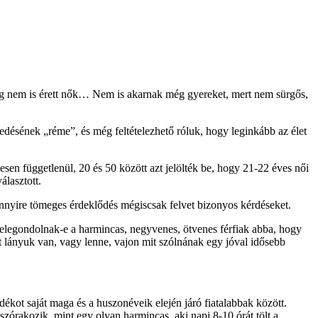
ég nem is érett nők… Nem is akarnak még gyereket, mert nem sürgős,
ledésének „réme”, és még feltételezhető róluk, hogy leginkább az élet
esen függetlenül, 20 és 50 között azt jelölték be, hogy 21-22 éves női
álasztott.
ennyire tömeges érdeklődés mégiscsak felvet bizonyos kérdéseket.
 belegondolnak-e a harmincas, negyvenes, ötvenes férfiak abba, hogy
t lányuk van, vagy lenne, vajon mit szólnának egy jóval idősebb
kot saját maga és a huszonéveik elején járó fiatalabbak között.
órakozik, mint egy olyan harmincas, aki napi 8-10 órát tölt a