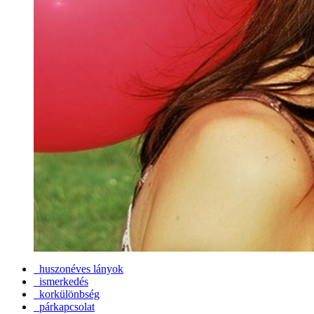
huszonéves lányok
ismerkedés
korkülönbség
párkapcsolat