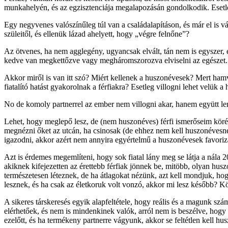
munkahelyén, és az egzisztenciája megalapozásán gondolkodik. Esetle
Egy negyvenes valószínűleg túl van a családalapításon, és már el is v
szüleitől, és ellenük lázad ahelyett, hogy „végre felnőne”?
Az ötvenes, ha nem agglegény, ugyancsak elvált, tán nem is egyszer, 
kedve van megkettőzve vagy megháromszorozva elviselni az egészet.
Akkor miről is van itt szó? Miért kellenek a huszonévesek? Mert ham
fiatalító hatást gyakorolnak a férfiakra? Esetleg villogni lehet velük 
No de komoly partnerrel az ember nem villogni akar, hanem együtt l
Lehet, hogy meglepő lesz, de (nem huszonéves) férfi ismerőseim körében
megnézni őket az utcán, ha csinosak (de ehhez nem kell huszonévesnek
igazodni, akkor azért nem annyira egyértelmű a huszonévesek favoriz
Azt is érdemes megemlíteni, hogy sok fiatal lány meg se látja a nála 
akiknek kifejezetten az érettebb férfiak jönnek be, mitöbb, olyan husz
természetesen léteznek, de ha átlagokat nézünk, azt kell mondjuk, ho
lesznek, és ha csak az életkoruk volt vonzó, akkor mi lesz később? Kö
A sikeres társkeresés egyik alapfeltétele, hogy reális és a magunk 
elérhetőek, és nem is mindenkinek valók, arról nem is beszélve, hogy a
ezelőtt, és ha termékeny partnerre vágyunk, akkor se feltétlen kell 