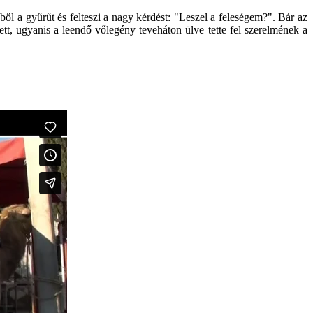
ből a gyűrűt és felteszi a nagy kérdést: "Leszel a feleségem?". Bár az
tt, ugyanis a leendő vőlegény teveháton ülve tette fel szerelmének a