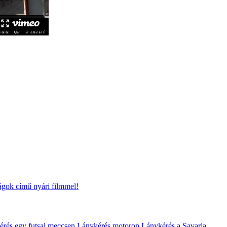
ságok című nyári filmmel!
rés egy futsal meccsen
Lánykérés motoron
Lánykérés a Savaria