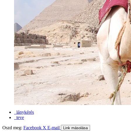
lánykérés
teve
Oszd meg:
Facebook
X
E-mail
Link másolása