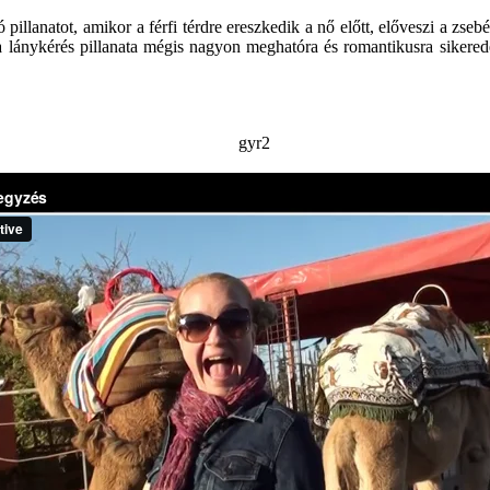
lanatot, amikor a férfi térdre ereszkedik a nő előtt, előveszi a zsebé
 a lánykérés pillanata mégis nagyon meghatóra és romantikusra sikerede