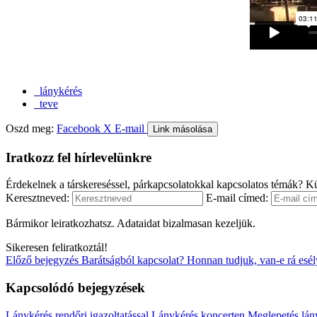
lánykérés
teve
Oszd meg:
Facebook
X
E-mail
Link másolása
Iratkozz fel hírlevelünkre
Érdekelnek a társkereséssel, párkapcsolatokkal kapcsolatos témák? Kü
Keresztneved:
E-mail címed:
Bármikor leiratkozhatsz. Adataidat bizalmasan kezeljük.
Sikeresen feliratkoztál!
Előző bejegyzés
Barátságból kapcsolat? Honnan tudjuk, van-e rá esé
Kapcsolódó bejegyzések
Lánykérés rendőri igazoltatással
Lánykérés koncerten
Meglepetés lán