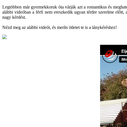
Legtöbben már gyermekkoruk óta várják azt a romantikus és megható pil
alábbi videóban a férfi nem ereszkedik ugyan térdre szerelme előtt,
nagy kérdést.
Nézd meg az alábbi videót, és meríts ötletet te is a lánykéréshez!