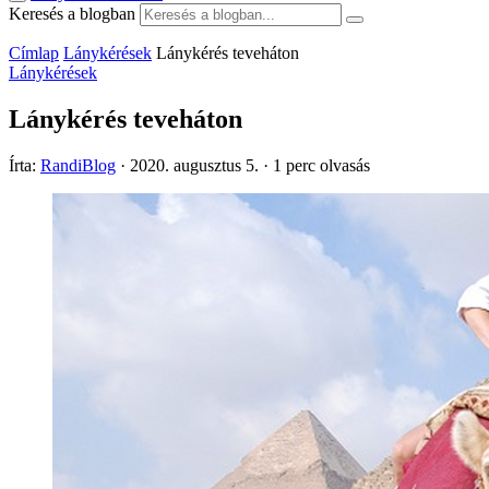
Keresés a blogban
Címlap
Lánykérések
Lánykérés teveháton
Lánykérések
Lánykérés teveháton
Írta:
RandiBlog
·
2020. augusztus 5.
·
1 perc olvasás