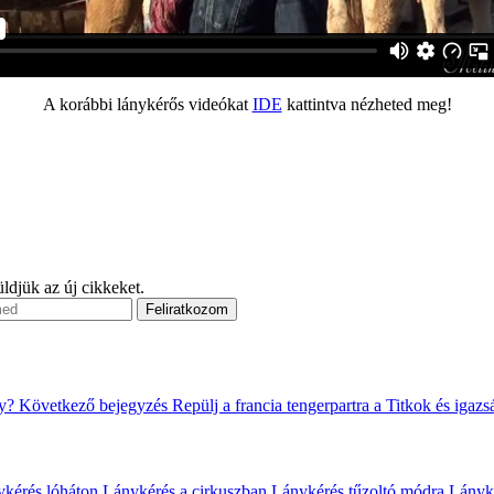
A korábbi lánykérős videókat
IDE
kattintva nézheted meg!
ldjük az új cikkeket.
ly?
Következő bejegyzés
Repülj a francia tengerpartra a Titkok és igaz
ykérés lóháton
Lánykérés a cirkuszban
Lánykérés tűzoltó módra
Lányké