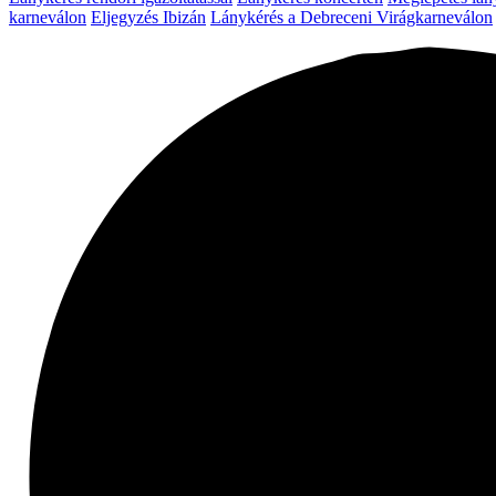
karneválon
Eljegyzés Ibizán
Lánykérés a Debreceni Virágkarneválon