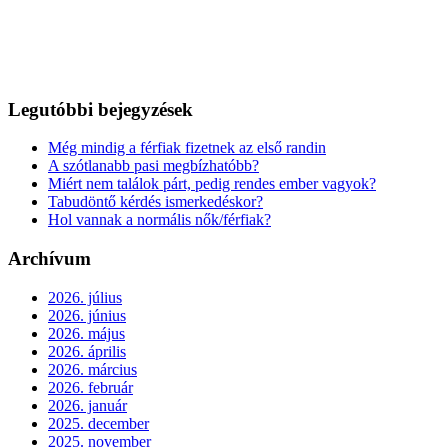
Legutóbbi bejegyzések
Még mindig a férfiak fizetnek az első randin
A szótlanabb pasi megbízhatóbb?
Miért nem találok párt, pedig rendes ember vagyok?
Tabudöntő kérdés ismerkedéskor?
Hol vannak a normális nők/férfiak?
Archívum
2026. július
2026. június
2026. május
2026. április
2026. március
2026. február
2026. január
2025. december
2025. november