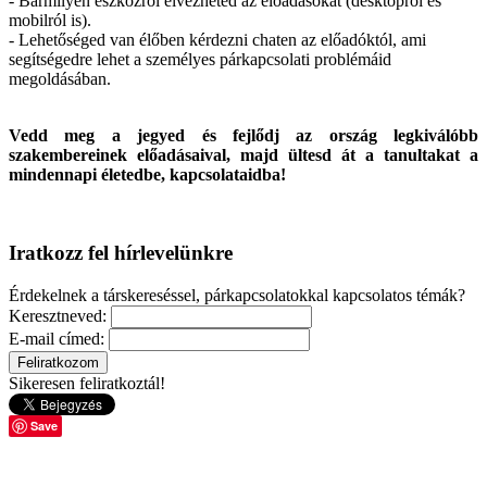
- Bármilyen eszközről élvezheted az előadásokat (desktopról és
mobilról is).
- Lehetőséged van élőben kérdezni chaten az előadóktól, ami
segítségedre lehet a személyes párkapcsolati problémáid
megoldásában.
Vedd meg a jegyed és fejlődj az ország legkiválóbb
szakembereinek előadásaival, majd ültesd át a tanultakat a
mindennapi életedbe, kapcsolataidba!
Iratkozz fel hírlevelünkre
Érdekelnek a társkereséssel, párkapcsolatokkal kapcsolatos témák?
Keresztneved:
E-mail címed:
Sikeresen feliratkoztál!
Save