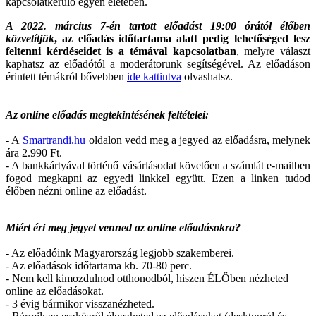
kapcsolatkerülő egyén életében.
A 2022. március 7-én tartott előadást 19:00 órától élőben
közvetítjük
, az előadás időtartama alatt pedig lehetőséged lesz
feltenni kérdéseidet is a témával kapcsolatban
, melyre választ
kaphatsz az előadótól a moderátorunk segítségével. Az előadáson
érintett témákról bővebben
ide kattintva
olvashatsz.
Az online előadás megtekintésének feltételei:
- A
Smartrandi.hu
oldalon vedd meg a jegyed az előadásra, melynek
ára 2.990 Ft.
- A bankkártyával történő vásárlásodat követően a számlát e-mailben
fogod megkapni az egyedi linkkel együtt. Ezen a linken tudod
élőben nézni online az előadást.
Miért éri meg jegyet venned az online előadásokra?
- Az előadóink Magyarország legjobb szakemberei.
- Az előadások időtartama kb. 70-80 perc.
- Nem kell kimozdulnod otthonodból, hiszen ÉLŐben nézheted
online az előadásokat.
- 3 évig bármikor visszanézheted.