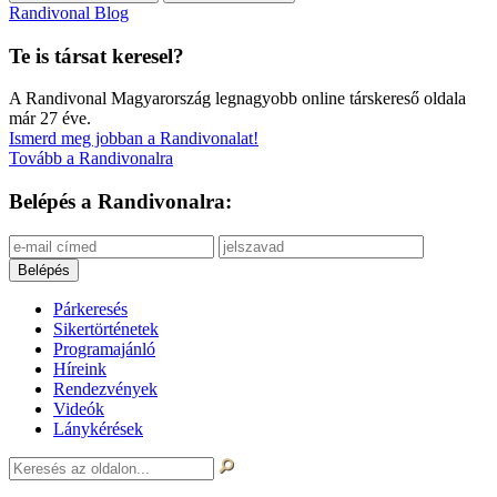
Randivonal Blog
Te is társat keresel?
A Randivonal Magyarország legnagyobb online társkereső oldala
már 27 éve.
Ismerd meg jobban a Randivonalat!
Tovább a Randivonalra
Belépés a Randivonalra:
Párkeresés
Sikertörténetek
Programajánló
Híreink
Rendezvények
Videók
Lánykérések