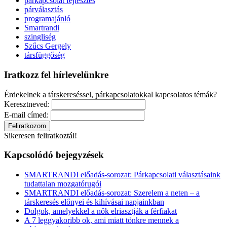
párkapcsolat fejlesztés
párválasztás
programajánló
Smartrandi
szingliség
Szűcs Gergely
társfüggőség
Iratkozz fel hírlevelünkre
Érdekelnek a társkereséssel, párkapcsolatokkal kapcsolatos témák?
Keresztneved:
E-mail címed:
Sikeresen feliratkoztál!
Kapcsolódó bejegyzések
SMARTRANDI előadás-sorozat: Párkapcsolati választásaink
tudattalan mozgatórugói
SMARTRANDI előadás-sorozat: Szerelem a neten – a
társkeresés előnyei és kihívásai napjainkban
Dolgok, amelyekkel a nők elriasztják a férfiakat
A 7 leggyakoribb ok, ami miatt tönkre mennek a