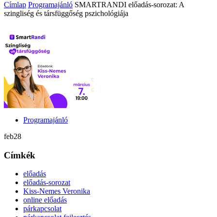
Címlap
Programajánló
SMARTRANDI előadás-sorozat: A
szingliség és társfüggőség pszichológiája
Programajánló
feb
28
Címkék
előadás
előadás-sorozat
Kiss-Nemes Veronika
online előadás
párkapcsolat