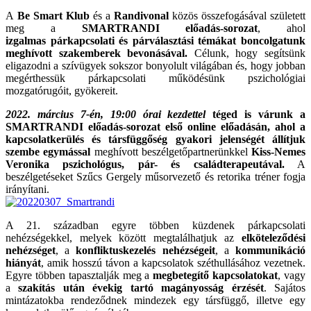
A
Be Smart Klub
és a
Randivonal
közös összefogásával született
meg a
SMARTRANDI előadás-sorozat
, ahol
izgalmas párkapcsolati és párválasztási témákat boncolgatunk
meghívott szakemberek bevonásával.
Célunk, hogy segítsünk
eligazodni a szívügyek sokszor bonyolult világában és, hogy jobban
megérthessük párkapcsolati működésünk pszichológiai
mozgatórugóit, gyökereit.
2022. március 7-én, 19:00 órai kezdettel
téged is várunk a
SMARTRANDI előadás-sorozat első online előadásán, ahol a
kapcsolatkerülés és társfüggőség gyakori jelenségét állítjuk
szembe egymással
meghívott beszélgetőpartnerünkkel
Kiss-Nemes
Veronika pszichológus, pár- és családterapeutával.
A
beszélgetéseket Szűcs Gergely műsorvezető és retorika tréner fogja
irányítani.
A 21. században egyre többen küzdenek párkapcsolati
nehézségekkel, melyek között megtalálhatjuk az
elköteleződési
nehézséget
, a
konfliktuskezelés nehézségeit
, a
kommunikáció
hiányát
, amik hosszú távon a kapcsolatok széthullásához vezetnek.
Egyre többen tapasztalják meg a
megbetegítő kapcsolatokat
, vagy
a
szakítás után évekig tartó magányosság érzését
. Sajátos
mintázatokba rendeződnek mindezek egy társfüggő, illetve egy