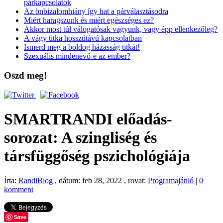
párkapcsolatok
Az önbizalomhiány így hat a párválasztásodra
Miért haragszunk és miért egészséges ez?
Akkor most túl válogatósak vagyunk, vagy épp ellenkezőleg?
A vágy titka hosszútávú kapcsolatban
Ismerd meg a boldog házasság titkát!
Szexuális mindenevő-e az ember?
Oszd meg!
SMARTRANDI előadás-
sorozat: A szingliség és
társfüggőség pszichológiája
Írta:
RandiBlog
, dátum: feb 28, 2022 , rovat:
Programajánló
|
0
komment
Save