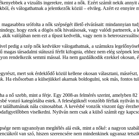
zékenyebbek a vizuális ingerekre, mint a nők. Ezért számít nekik annyit 
kból, és válogathatnak a jelentkezők közül – elvileg. Azért ez ennyire m
l magasabbra srófolta a nők szépségét illető elvárásait: mindannyian tud
 mindegy, hogy ezek a dögös nők hivatásosak, vagy valódi partnerek, a l
 akik valójában nem ezt a típust kedvelik, vagy nem is heteroszexuális
mivel pedig a szép nők kedvükre válogathatnak, a számukra legelőnyöse
agas társadalmi státuszú férfit kifognia, ehhez nem elég szépnek lenn
yon rendelkezik semmi mással. Ha nem gazdálkodik ezekkel okosan, és b
gyrészt, mert sok érdeklődő közül kellene okosan választani, másrészt,
ak. Ha elsősorban a külsejükkel akarnak boldogulni, sok más, fontos tul
 a nő szebb, mint a férje. Egy 2008-as felmérés szerint, amelyben 82 h
vésbé vonzó kategóriába estek. A feleségüknél vonzóbb férfiak nyilván
or találhatnának nála csinosabbat. A kevésbé vonzók viszont úgy érezh
dafigyelőbben viselkedni. Nyilván nem csak a külső számít egy kapcso
zépsége nem ugyanolyan megítélés alá esik, mint a nőké: a nagyon szabá
nciákról van szó, hiszen szerencsére nem mindenkinek ugyanaz tetszik,