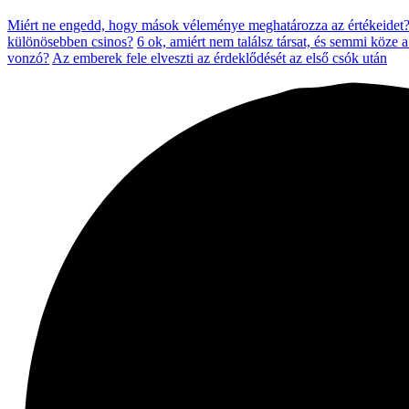
Miért ne engedd, hogy mások véleménye meghatározza az értékeidet
különösebben csinos?
6 ok, amiért nem találsz társat, és semmi köze 
vonzó?
Az emberek fele elveszti az érdeklődését az első csók után