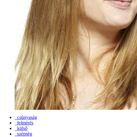
csúnyaság
felmérés
külső
szépség