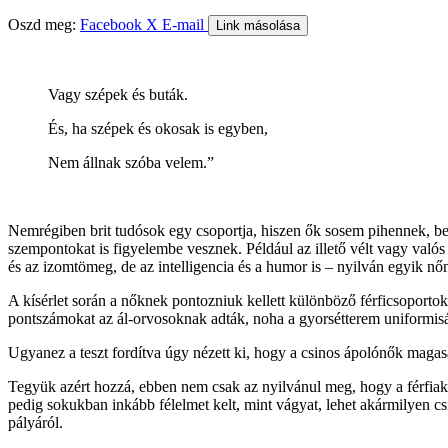
Oszd meg:
Facebook
X
E-mail
Link másolása
Vagy szépek és buták.
És, ha szépek és okosak is egyben,
Nem állnak szóba velem.”
Nemrégiben brit tudósok egy csoportja, hiszen ők sosem pihennek, bebi
szempontokat is figyelembe vesznek. Például az illető vélt vagy való
és az izomtömeg, de az intelligencia és a humor is – nyilván egyik n
A kísérlet során a nőknek pontozniuk kellett különböző férficsoporto
pontszámokat az ál-orvosoknak adták, noha a gyorsétterem uniformisá
Ugyanez a teszt fordítva úgy nézett ki, hogy a csinos ápolónők magas
Tegyük azért hozzá, ebben nem csak az nyilvánul meg, hogy a férfiakn
pedig sokukban inkább félelmet kelt, mint vágyat, lehet akármilyen csin
pályáról.