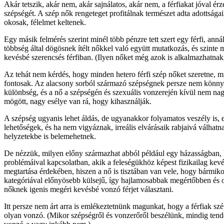
Akár tetszik, akár nem, akár sajnálatos, akár nem, a férfiakat jóval ér
szépségét. A szép nők rengeteget profitálnak természet adta adottságai
okosak, félelmet keltenek.
Egy másik felmérés szerint minél több pénzre tett szert egy férfi, anná
többség által dögösnek ítélt nőkkel való együtt mutatkozás, és szinte
kevésbé szerencsés férfiban. (Ilyen nőket még azok is alkalmazhatnak,
Az tehát nem kérdés, hogy minden hetero férfi szép nőket szeretne, 
fontosak. Az alacsony sorból származó szépségnek persze nem könnyű m
különbség, és a nő a szépségén és szexuális vonzerején kívül nem nag
mögött, nagy esélye van rá, hogy kihasználják.
A szépség ugyanis lehet áldás, de ugyanakkor folyamatos veszély is, e
lehetőségek, és ha nem vigyáznak, irreális elvárásaik rabjaivá válhatn
helyzetekbe is belemehetnek.
De nézzük, milyen előny származhat abból például egy házasságban, ha
problémáival kapcsolatban, akik a feleségükhöz képest fizikailag ke
megtartása érdekében, hiszen a nő is tisztában van vele, hogy bármik
kategóriával előnyösebb külsejű, így hajlamosabbak megértőbben és o
nőknek igenis megéri kevésbé vonzó férjet választani.
Itt persze nem árt arra is emlékeztetnünk magunkat, hogy a férfiak s
olyan vonzó. (Mikor szépségről és vonzerőről beszélünk, mindig tende