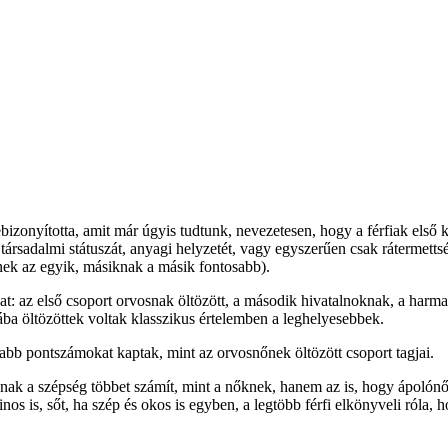
zonyította, amit már úgyis tudtunk, nevezetesen, hogy a férfiak első k
s társadalmi státuszát, anyagi helyzetét, vagy egyszerűen csak ráterme
őnek az egyik, másiknak a másik fontosabb).
kat: az első csoport orvosnak öltözött, a második hivatalnoknak, a har
ba öltözöttek voltak klasszikus értelemben a leghelyesebbek.
abb pontszámokat kaptak, mint az orvosnőnek öltözött csoport tagjai.
ak a szépség többet számít, mint a nőknek, hanem az is, hogy ápolónőkr
os is, sőt, ha szép és okos is egyben, a legtöbb férfi elkönyveli róla, 