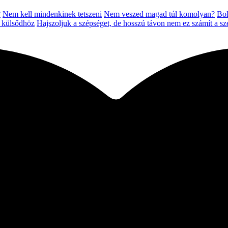
?
Nem kell mindenkinek tetszeni
Nem veszed magad túl komolyan?
Bol
a külsődhöz
Hajszoljuk a szépséget, de hosszú távon nem ez számít a s