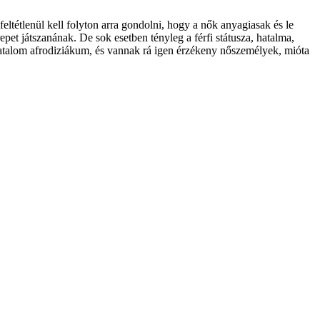
ltétlenül kell folyton arra gondolni, hogy a nők anyagiasak és le
epet játszanának. De sok esetben tényleg a férfi státusza, hatalma,
 hatalom afrodiziákum, és vannak rá igen érzékeny nőszemélyek, mióta