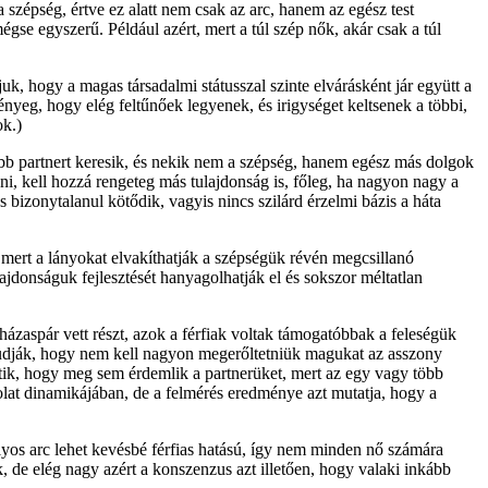
a szépség, értve ez alatt nem csak az arc, hanem az egész test
égse egyszerű. Például azért, mert a túl szép nők, akár csak a túl
juk, hogy a magas társadalmi státusszal szinte elvárásként jár együtt a
ényeg, hogy elég feltűnőek legyenek, és irigységet keltsenek a többi,
ok.)
bb partnert keresik, és nekik nem a szépség, hanem egész más dolgok
i, kell hozzá rengeteg más tulajdonság is, főleg, ha nagyon nagy a
izonytalanul kötődik, vagyis nincs szilárd érzelmi bázis a háta
 mert a lányokat elvakíthatják a szépségük révén megcsillanó
ajdonságuk fejlesztését hanyagolhatják el és sokszor méltatlan
ázaspár vett részt, azok a férfiak voltak támogatóbbak a feleségük
 tudják, hogy nem kell nagyon megerőltetniük magukat az asszony
etik, hogy meg sem érdemlik a partnerüket, mert az egy vagy több
lat dinamikájában, de a felmérés eredménye azt mutatja, hogy a
lyos arc lehet kevésbé férfias hatású, így nem minden nő számára
 de elég nagy azért a konszenzus azt illetően, hogy valaki inkább