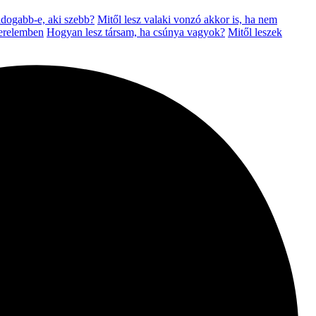
dogabb-e, aki szebb?
Mitől lesz valaki vonzó akkor is, ha nem
zerelemben
Hogyan lesz társam, ha csúnya vagyok?
Mitől leszek