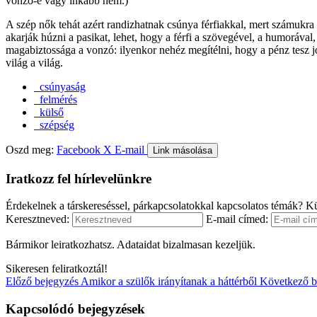
vonzó-e vagy inkább nem.)
A szép nők tehát azért randizhatnak csúnya férfiakkal, mert számukra
akarják húzni a pasikat, lehet, hogy a férfi a szövegével, a humorával
magabiztossága a vonzó: ilyenkor nehéz megítélni, hogy a pénz tesz j
világ a világ.
csúnyaság
felmérés
külső
szépség
Oszd meg:
Facebook
X
E-mail
Link másolása
Iratkozz fel hírlevelünkre
Érdekelnek a társkereséssel, párkapcsolatokkal kapcsolatos témák? Kü
Keresztneved:
E-mail címed:
Bármikor leiratkozhatsz. Adataidat bizalmasan kezeljük.
Sikeresen feliratkoztál!
Előző bejegyzés
Amikor a szülők irányítanak a háttérből
Következő b
Kapcsolódó bejegyzések