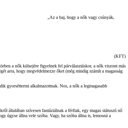
„Az a baj, hogy a nők vagy csúnyák,
(KFT)
örben a nők külsejére figyelnek fel párválasztáskor, a nők viszont más
ttségét arra, hogy megvédelmezze őket (még mindig számít a magasság
madik gyorséttermi alkalmazottnak. Nos, a nők a legmagasabb
ől általában szívesen fantáziálnak a férfiak, egy magas státuszú nő
hogy úgyse állna vele szóba. Vagy, ha szóba állna is, lemosná a