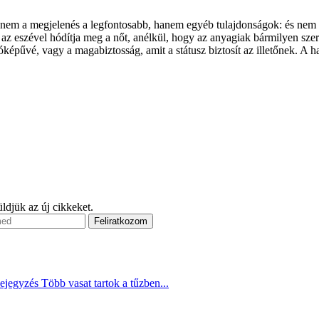
 nem a megjelenés a legfontosabb, hanem egyéb tulajdonságok: és nem fe
, az eszével hódítja meg a nőt, anélkül, hogy az anyagiak bármilyen szer
óképűvé, vagy a magabiztosság, amit a státusz biztosít az illetőnek. A
ldjük az új cikkeket.
ejegyzés
Több vasat tartok a tűzben...