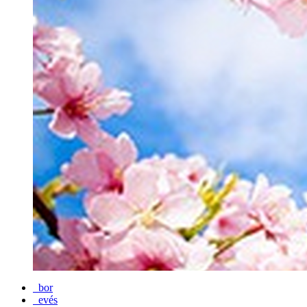
bor
evés