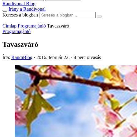
Randivonal Blog
Irány a Randivonal
Keresés a blogban
Címlap
Programajánló
Tavaszváró
Programajánló
Tavaszváró
Írta:
RandiBlog
·
2016. február 22.
·
4 perc olvasás