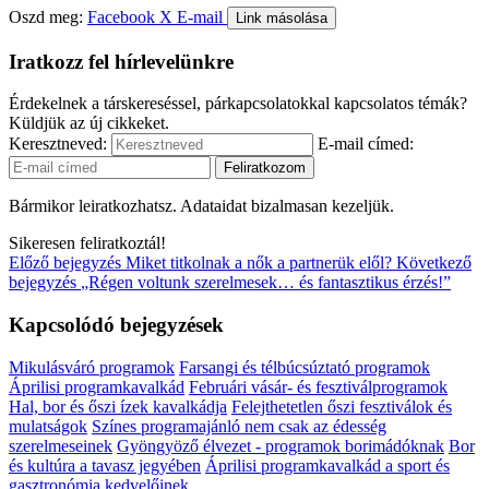
Oszd meg:
Facebook
X
E-mail
Link másolása
Iratkozz fel hírlevelünkre
Érdekelnek a társkereséssel, párkapcsolatokkal kapcsolatos témák?
Küldjük az új cikkeket.
Keresztneved:
E-mail címed:
Bármikor leiratkozhatsz. Adataidat bizalmasan kezeljük.
Sikeresen feliratkoztál!
Előző bejegyzés
Miket titkolnak a nők a partnerük elől?
Következő
bejegyzés
„Régen voltunk szerelmesek… és fantasztikus érzés!”
Kapcsolódó bejegyzések
Mikulásváró programok
Farsangi és télbúcsúztató programok
Áprilisi programkavalkád
Februári vásár- és fesztiválprogramok
Hal, bor és őszi ízek kavalkádja
Felejthetetlen őszi fesztiválok és
mulatságok
Színes programajánló nem csak az édesség
szerelmeseinek
Gyöngyöző élvezet - programok borimádóknak
Bor
és kultúra a tavasz jegyében
Áprilisi programkavalkád a sport és
gasztronómia kedvelőinek