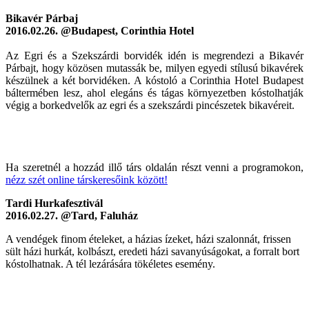
Bikavér Párbaj
2016.02.26.
@Budapest, Corinthia Hotel
Az Egri és a Szekszárdi borvidék idén is megrendezi a Bikavér
Párbajt, hogy közösen mutassák be, milyen egyedi stílusú bikavérek
készülnek a két borvidéken. A kóstoló a Corinthia Hotel Budapest
báltermében lesz, ahol elegáns és tágas környezetben kóstolhatják
végig a borkedvelők az egri és a szekszárdi pincészetek bikavéreit.
Ha szeretnél a hozzád illő társ oldalán részt venni a programokon,
nézz szét online társkeresőink között!
Tardi Hurkafesztivál
2016.02.27. @Tard, Faluház
A vendégek finom ételeket, a házias ízeket, házi szalonnát, frissen
sült házi hurkát, kolbászt, eredeti házi savanyúságokat, a forralt bort
kóstolhatnak. A tél lezárására tökéletes esemény.