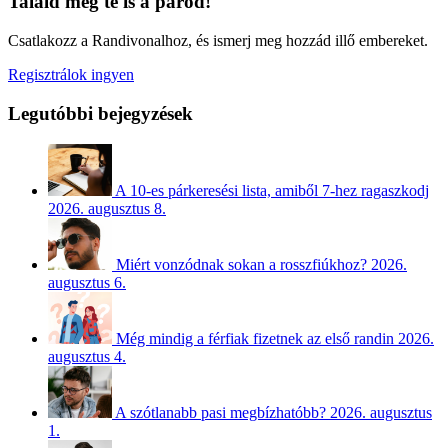
Találd meg te is a párod!
Csatlakozz a Randivonalhoz, és ismerj meg hozzád illő embereket.
Regisztrálok ingyen
Legutóbbi bejegyzések
A 10-es párkeresési lista, amiből 7-hez ragaszkodj
2026. augusztus 8.
Miért vonzódnak sokan a rosszfiúkhoz?
2026.
augusztus 6.
Még mindig a férfiak fizetnek az első randin
2026.
augusztus 4.
A szótlanabb pasi megbízhatóbb?
2026. augusztus
1.