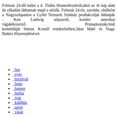
Február 24-től indul a 4. Thália Humorfesztivál,ahol az öt nap alatt
tíz előadást láthatnak majd a nézők. Február 24-én, szerdán, elsőként
a Nagyszínpadon a Győri Nemzeti Színház produkcióját láthatják
- Ken Ludwig népszerű, kortárs amerikai
vígjátékszerző Primadonnákcímű
komédiáját Simon Kornél rendezésében,Járai Máté és Nagy
Balázs főszereplésével.
bor
evés
fesztivál
futás
humor
hurka
ivás
kiállítás
sport
vásár