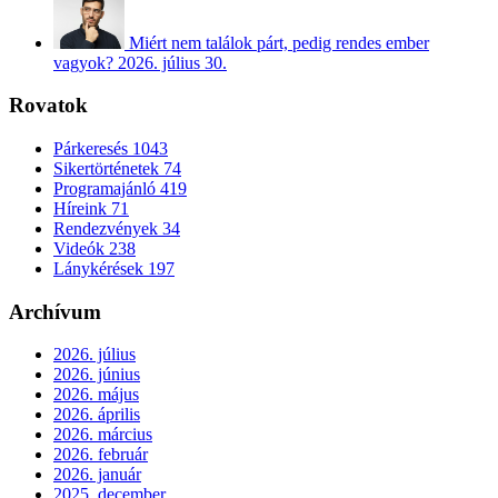
Miért nem találok párt, pedig rendes ember
vagyok?
2026. július 30.
Rovatok
Párkeresés
1043
Sikertörténetek
74
Programajánló
419
Híreink
71
Rendezvények
34
Videók
238
Lánykérések
197
Archívum
2026. július
2026. június
2026. május
2026. április
2026. március
2026. február
2026. január
2025. december