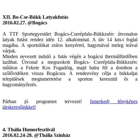
XII. Bo-Cse-Bükk Latyakfutás
2016.02.27. @Bogács
A TTF Sportegyesület Bogács-Cserépfalu-Bükkzsérc útvonalon
latyak futást rendez idén 12. alkalommal. A táv 14 km-t foglal
magába. A sportolókat zsíros kenyérrel, hagymával meleg teával
várjuk.
Minden nevezett induló a futás végén a bogácsi thermálfürdőben
lazíthat. Útvonal a megszokott Bogács- Cserépfalu-Bükkzsérc
műúton a Fekete Kos Fogadóig, majd balra föl a dombon a
szőlővidéken vissza Bogácsra. A rendezvény célja a bükkaljai
települések megismertetése a sporton keresztül és a
hagyományőrzés.
Párban jó programot tervezni!
Ismerkedj fényképes
társkeresőinkkel!
4. Thália Humorfesztivál
2016.02.24-28. @Thália Színház