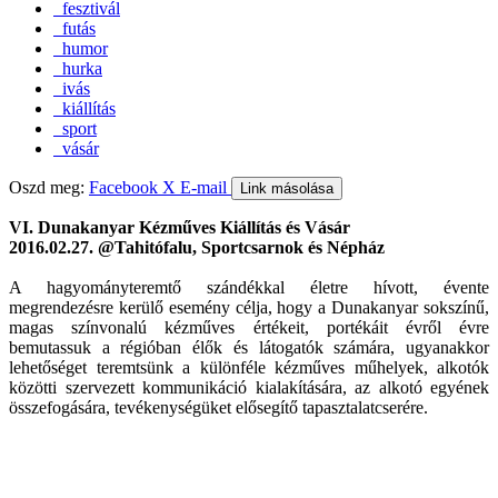
fesztivál
futás
humor
hurka
ivás
kiállítás
sport
vásár
Oszd meg:
Facebook
X
E-mail
Link másolása
VI. Dunakanyar Kézműves Kiállítás és Vásár
2016.02.27. @Tahitófalu, Sportcsarnok és Népház
A hagyományteremtő szándékkal életre hívott, évente
megrendezésre kerülő esemény célja, hogy a Dunakanyar sokszínű,
magas színvonalú kézműves értékeit, portékáit évről évre
bemutassuk a régióban élők és látogatók számára, ugyanakkor
lehetőséget teremtsünk a különféle kézműves műhelyek, alkotók
közötti szervezett kommunikáció kialakítására, az alkotó egyének
összefogására, tevékenységüket elősegítő tapasztalatcserére.