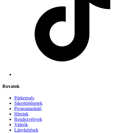
Rovatok
Párkeresés
Sikertörténetek
Programajánló
Híreink
Rendezvények
Videók
Lánykérések