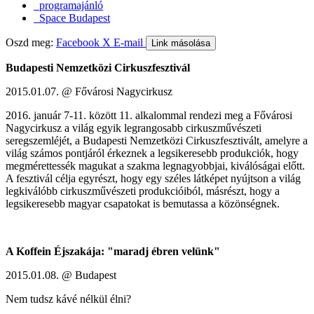
programajánló
Space Budapest
Oszd meg:
Facebook
X
E-mail
Link másolása
Budapesti Nemzetközi Cirkuszfesztivál
2015.01.07. @ Fővárosi Nagycirkusz
2016. január 7-11. között 11. alkalommal rendezi meg a Fővárosi
Nagycirkusz a világ egyik legrangosabb cirkuszművészeti
seregszemléjét, a Budapesti Nemzetközi Cirkuszfesztivált, amelyre a
világ számos pontjáról érkeznek a legsikeresebb produkciók, hogy
megmérettessék magukat a szakma legnagyobbjai, kiválóságai előtt.
A fesztivál célja egyrészt, hogy egy széles látképet nyújtson a világ
legkiválóbb cirkuszművészeti produkcióiból, másrészt, hogy a
legsikeresebb magyar csapatokat is bemutassa a közönségnek.
A Koffein Éjszakája: "maradj ébren velünk"
2015.01.08. @ Budapest
Nem tudsz kávé nélkül élni?