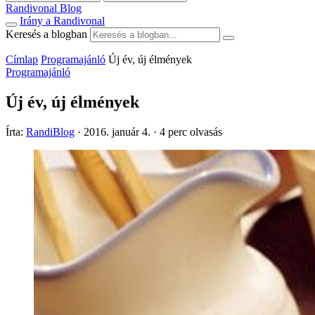
Randivonal Blog
Irány a Randivonal
Keresés a blogban
Címlap
Programajánló
Új év, új élmények
Programajánló
Új év, új élmények
Írta:
RandiBlog
·
2016. január 4.
·
4 perc olvasás