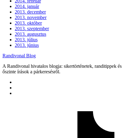
2014. február
2014. január
2013. december
2013. november
2013. október
2013. szeptember
2013. augusztus
2013. július
2013. június
Randivonal Blog
A Randivonal hivatalos blogja: sikertörténetek, randitippek és
őszinte írások a párkeresésről.