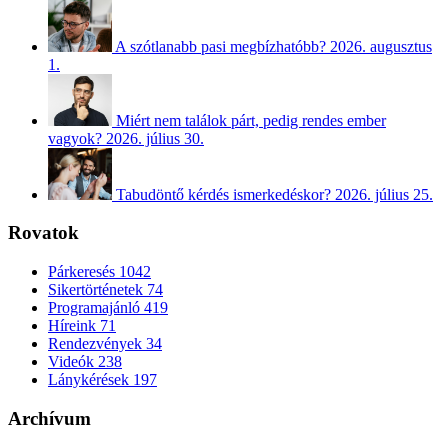
A szótlanabb pasi megbízhatóbb?
2026. augusztus
1.
Miért nem találok párt, pedig rendes ember
vagyok?
2026. július 30.
Tabudöntő kérdés ismerkedéskor?
2026. július 25.
Rovatok
Párkeresés
1042
Sikertörténetek
74
Programajánló
419
Híreink
71
Rendezvények
34
Videók
238
Lánykérések
197
Archívum