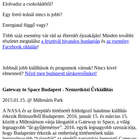
Elolvadsz a csokoládétól?
Egy forró teánál nincs is jobb?
Energiatal függő vagy?
Több száz esemény vár rád az ébrenlét éjszakáján! Minden további
részletet megtalálsz
a fesztivál hivatalos honlapján
és
az esemény
Facebook oldalán
!
Jobbnál jobb kiállítások és programok várnak! Nincs kivel
elmenned?
Nézd meg budapesti társkeresőinket!
Gateway to Space Budapest - Nemzetközi Űrkiállítás
2015.01.15. @ Millenáris Park
A NASA és az űrrepülés történetét feldolgozó hatalmas kiállítás
érkezik Brüsszelből Budapestre. 2016. január 15. és március 15.
között a Millenárison várja látogatóit a Gateway to Space, a világ
legnagyobb “űr-gyűjteménye”. 2016. egyik legnagyobb szenzációja,
hogy Budapestre érkezik az emberiség történetének talán
legizgalmasabb “kalandját” az elejétől napjainkig bemutató Gateway