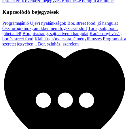
testeteket!
Következő bejegyzés
Érdemes-e berúgni a randin?
Kapcsolódó bejegyzések
Programajánló
Újévi nyalánkságok
Bor, street food, jó hangulat
Őszi programok, amikben nem fogsz csalódni!
Torta, süti, bor...
jöhet a tél!
Bor, pisztráng, sajt, adventi hangulat
Karácsonyi vásár,
bor és street food
Kiállítás, sörvacsora, élményfilmezés
Programok a
szeretet jegyében...
Bor, színház, szerelem