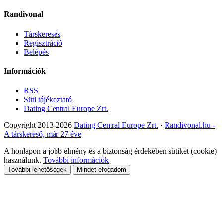
Randivonal
Társkeresés
Regisztráció
Belépés
Információk
RSS
Süti tájékoztató
Dating Central Europe Zrt.
Copyright 2013-2026
Dating Central Europe Zrt.
·
Randivonal.hu -
A társkereső, már 27 éve
A honlapon a jobb élmény és a biztonság érdekében sütiket (cookie)
használunk.
További információk
További lehetőségek
Mindet efogadom