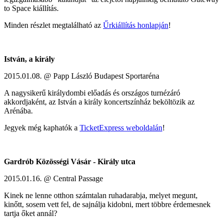
to Space kiállítás.
Minden részlet megtalálható az
Űrkiállítás honlapján
!
István, a király
2015.01.08. @ Papp László Budapest Sportaréna
A nagysikerű királydombi előadás és országos turnézáró
akkordjaként, az István a király koncertszínház beköltözik az
Arénába.
Jegyek még kaphatók a
TicketExpress weboldalán
!
Gardrób Közösségi Vásár - Király utca
2015.01.16. @ Central Passage
Kinek ne lenne otthon számtalan ruhadarabja, melyet megunt,
kinőtt, sosem vett fel, de sajnálja kidobni, mert többre érdemesnek
tartja őket annál?