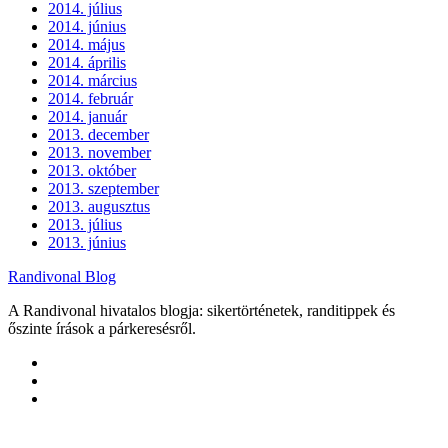
2014. július
2014. június
2014. május
2014. április
2014. március
2014. február
2014. január
2013. december
2013. november
2013. október
2013. szeptember
2013. augusztus
2013. július
2013. június
Randivonal Blog
A Randivonal hivatalos blogja: sikertörténetek, randitippek és
őszinte írások a párkeresésről.