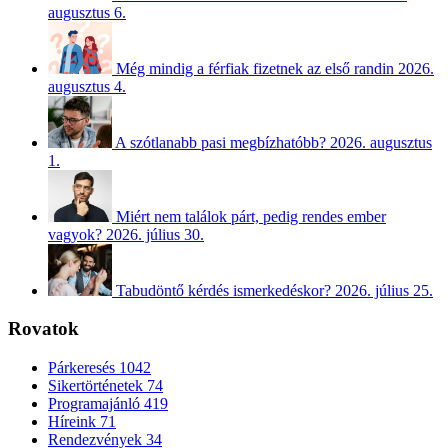
augusztus 6.
Még mindig a férfiak fizetnek az első randin
2026.
augusztus 4.
A szótlanabb pasi megbízhatóbb?
2026. augusztus
1.
Miért nem találok párt, pedig rendes ember
vagyok?
2026. július 30.
Tabudöntő kérdés ismerkedéskor?
2026. július 25.
Rovatok
Párkeresés
1042
Sikertörténetek
74
Programajánló
419
Híreink
71
Rendezvények
34