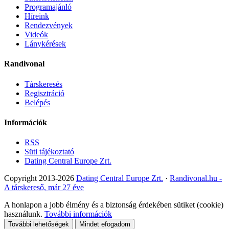
Programajánló
Híreink
Rendezvények
Videók
Lánykérések
Randivonal
Társkeresés
Regisztráció
Belépés
Információk
RSS
Süti tájékoztató
Dating Central Europe Zrt.
Copyright 2013-2026
Dating Central Europe Zrt.
·
Randivonal.hu -
A társkereső, már 27 éve
A honlapon a jobb élmény és a biztonság érdekében sütiket (cookie)
használunk.
További információk
További lehetőségek
Mindet efogadom