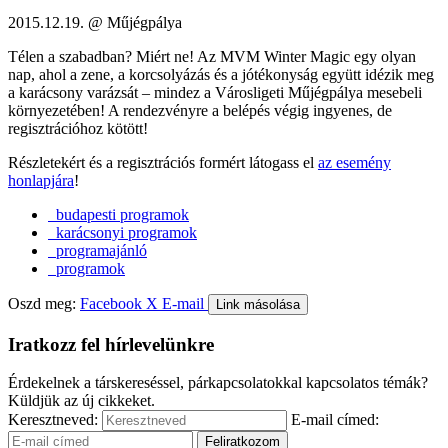
2015.12.19. @ Műjégpálya
Télen a szabadban? Miért ne! Az MVM Winter Magic egy olyan
nap, ahol a zene, a korcsolyázás és a jótékonyság együtt idézik meg
a karácsony varázsát – mindez a Városligeti Műjégpálya mesebeli
környezetében! A rendezvényre a belépés végig ingyenes, de
regisztrációhoz kötött!
Részletekért és a regisztrációs formért látogass el
az esemény
honlapjára
!
budapesti programok
karácsonyi programok
programajánló
programok
Oszd meg:
Facebook
X
E-mail
Link másolása
Iratkozz fel hírlevelünkre
Érdekelnek a társkereséssel, párkapcsolatokkal kapcsolatos témák?
Küldjük az új cikkeket.
Keresztneved:
E-mail címed: