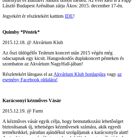
billentyűs és Bánfalvi Sándor dobos mellett. Az évet idén is a Papp
László Budapest Arénában zárja Ákos: 2015. december 17-én.
Jegyekért ér részletekért kattints
IDE
!
Quimby *Péntek*
2015.12.18. @ Akvárium Klub
Az őszi üldögélős Teátrum koncert után 2015 végén még
odacsapnak egy kicsit. Hangoskodós duplakoncert pénteken és
szombaton az Akvárium NagyHall-jában!
Részletekért látogass el az
Akvárium Klub honlapjára
vagy
az
esemény Facebook oldalára!
Karácsonyi kézműves Vásár
2015.12.19. @ Farm
A kézműves vásár egyik célja, hogy bemutatkozási lehetőséget
biztosítsanak új, tehetséges kézművesek számára, akik egyedi
termékeikkel, páratlan ajándékul szolgáljanak a karácsonyfa alatt!