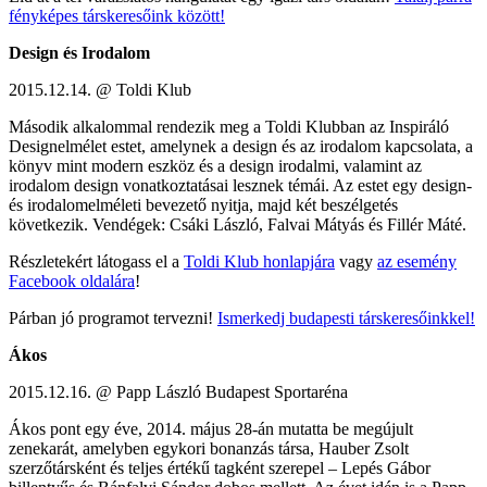
fényképes társkeresőink között!
Design és Irodalom
2015.12.14. @ Toldi Klub
Második alkalommal rendezik meg a Toldi Klubban az Inspiráló
Designelmélet estet, amelynek a design és az irodalom kapcsolata, a
könyv mint modern eszköz és a design irodalmi, valamint az
irodalom design vonatkoztatásai lesznek témái. Az estet egy design-
és irodalomelméleti bevezető nyitja, majd két beszélgetés
következik. Vendégek: Csáki László, Falvai Mátyás és Fillér Máté.
Részletekért látogass el a
Toldi Klub honlapjára
vagy
az esemény
Facebook oldalára
!
Párban jó programot tervezni!
Ismerkedj budapesti társkeresőinkkel!
Ákos
2015.12.16. @ Papp László Budapest Sportaréna
Ákos pont egy éve, 2014. május 28-án mutatta be megújult
zenekarát, amelyben egykori bonanzás társa, Hauber Zsolt
szerzőtársként és teljes értékű tagként szerepel – Lepés Gábor