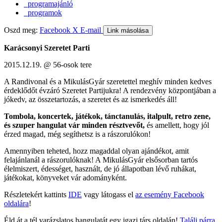
programajánló
programok
Oszd meg:
Facebook
X
E-mail
Link másolása
Karácsonyi Szeretet Parti
2015.12.19. @ 56-osok tere
A Randivonal és a MikulásGyár szeretettel meghív minden kedves
érdeklődőt évzáró Szeretet Partijukra! A rendezvény központjában a
jókedv, az összetartozás, a szeretet és az ismerkedés áll!
Tombola, koncertek, játékok, tánctanulás, italpult, retro zene,
és szuper hangulat vár minden résztvevőt,
és amellett, hogy jól
érzed magad, még segíthetsz is a rászorulókon!
Amennyiben teheted, hozz magaddal olyan ajándékot, amit
felajánlanál a rászorulóknak! A MikulásGyár elsősorban tartós
élelmiszert, édességet, használt, de jó állapotban lévő ruhákat,
játékokat, könyveket vár adományként.
Részletekért kattints
IDE
vagy látogass el
az esemény Facebook
oldalára
!
Éld át a tél varázslatos hangulatát egy igazi társ oldalán!
Találj párra