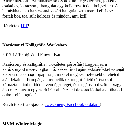
Amire biztosan számíthatsz: sok-sok különleges termék, jó kedv,
családias, karácsonyi hangulat egy kellemes, fedett helyszínen. A
hamisíthatatlan karácsonyi vásári hangulat sem marad el! Lesz
forralt bor, tea, sült kolbász és minden, ami kell!
Részletek
ITT
!
Karácsonyi Kalligráfia Workshop
2015.12.19. @ Wild Flower Bar
Karácsony és kalligráfia? Tökéletes párosítás! Legyen ez a
karácsonyod mesevilágba illő, kézzel írott ajándékkísérőkkel és saját
készítésű csomagolópapírral, amikkel még személyesebbé teheted
ajándékaidat. Pompás, arany betűkkel megírt ültetőkártyákkal
kápráztathatod el idén a vendégsereget, és elegánsan díszített, vagy
épp rusztikusan egyszerű írással készített dekorációkkal alakíthatod
otthonod hangulatát.
Részletekért látogass el
az esemény Facebook oldalára
!
MVM Winter Magic