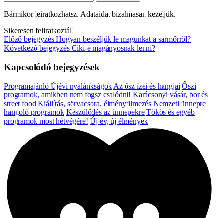
Bármikor leiratkozhatsz. Adataidat bizalmasan kezeljük.
Sikeresen feliratkoztál!
Előző bejegyzés
Hogyan beszéljük le magunkat a sármőrről?
Következő bejegyzés
Ciki-e magányosnak lenni?
Kapcsolódó bejegyzések
Programajánló
Újévi nyalánkságok
Az ősz ízei és hangjai
Őszi
programok, amikben nem fogsz csalódni!
Karácsonyi vásár, bor és
street food
Kiállítás, sörvacsora, élményfilmezés
Nemzeti ünnepre
hangoló programok
Készülődés az ünnepekre
Tökös és egyéb
programok most hétvégére!
Új év, új élmények