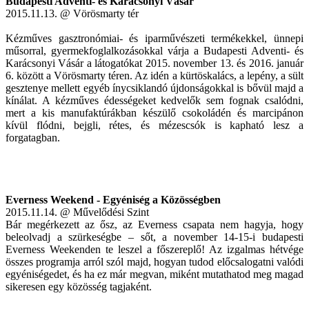
Budapesti Adventi- és Karácsonyi Vásár
2015.11.13. @ Vörösmarty tér
Kézműves gasztronómiai- és iparművészeti termékekkel, ünnepi
műsorral, gyermekfoglalkozásokkal várja a Budapesti Adventi- és
Karácsonyi Vásár a látogatókat 2015. november 13. és 2016. január
6. között a Vörösmarty téren. Az idén a kürtöskalács, a lepény, a sült
gesztenye mellett egyéb ínycsiklandó újdonságokkal is bővül majd a
kínálat. A kézműves édességeket kedvelők sem fognak csalódni,
mert a kis manufaktúrákban készülő csokoládén és marcipánon
kívül flódni, bejgli, rétes, és mézescsók is kapható lesz a
forgatagban.
Everness Weekend - Egyéniség a Közösségben
2015.11.14. @ Művelődési Szint
Bár megérkezett az ősz, az Everness csapata nem hagyja, hogy
beleolvadj a szürkeségbe – sőt, a november 14-15-i budapesti
Everness Weekenden te leszel a főszereplő! Az izgalmas hétvége
összes programja arról szól majd, hogyan tudod előcsalogatni valódi
egyéniségedet, és ha ez már megvan, miként mutathatod meg magad
sikeresen egy közösség tagjaként.