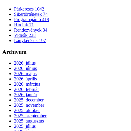
Párkeresés
1042
Sikertörténetek
74
Programajánló
419
Híreink
71
Rendezvények
34
Videók
238
Lánykérések
197
Archívum
2026. július
2026. június
2026. május
2026. április
2026. március
2026. február
2026. január
2025. december
2025. november
2025. október
2025. szeptember
2025. augusztus
2025. július