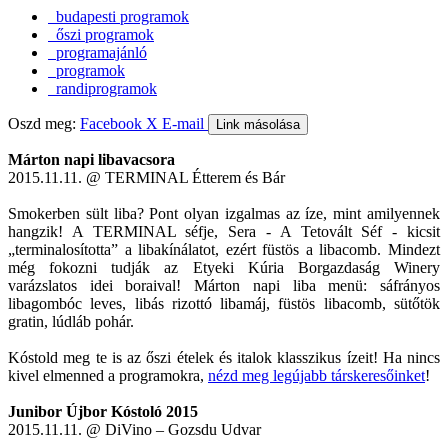
budapesti programok
őszi programok
programajánló
programok
randiprogramok
Oszd meg:
Facebook
X
E-mail
Link másolása
Márton napi libavacsora
2015.11.11. @ TERMINAL Étterem és Bár
Smokerben sült liba? Pont olyan izgalmas az íze, mint amilyennek
hangzik! A TERMINAL séfje, Sera - A Tetovált Séf - kicsit
„terminalosította” a libakínálatot, ezért füstös a libacomb. Mindezt
még fokozni tudják az Etyeki Kúria Borgazdaság Winery
varázslatos idei boraival! Márton napi liba menü: sáfrányos
libagombóc leves, libás rizottó libamáj, füstös libacomb, sütőtök
gratin, lúdláb pohár.
Kóstold meg te is az őszi ételek és italok klasszikus ízeit! Ha nincs
kivel elmenned a programokra,
nézd meg legújabb társkeresőinket
!
Junibor Újbor Kóstoló 2015
2015.11.11. @ DiVino – Gozsdu Udvar