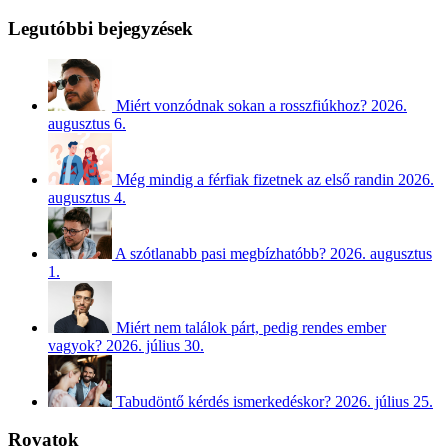
Legutóbbi bejegyzések
Miért vonzódnak sokan a rosszfiúkhoz?
2026.
augusztus 6.
Még mindig a férfiak fizetnek az első randin
2026.
augusztus 4.
A szótlanabb pasi megbízhatóbb?
2026. augusztus
1.
Miért nem találok párt, pedig rendes ember
vagyok?
2026. július 30.
Tabudöntő kérdés ismerkedéskor?
2026. július 25.
Rovatok