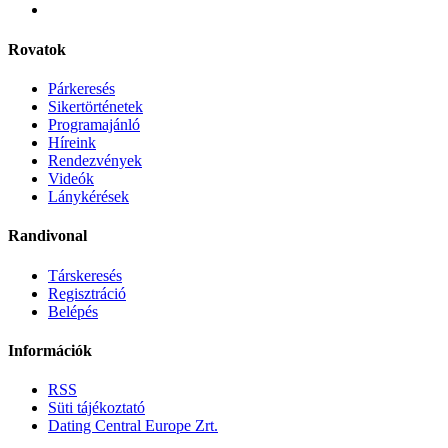
Rovatok
Párkeresés
Sikertörténetek
Programajánló
Híreink
Rendezvények
Videók
Lánykérések
Randivonal
Társkeresés
Regisztráció
Belépés
Információk
RSS
Süti tájékoztató
Dating Central Europe Zrt.