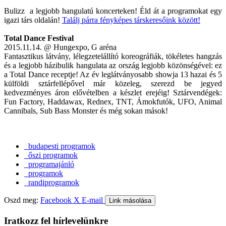
Bulizz a legjobb hangulatú koncerteken! Éld át a programokat egy
igazi társ oldalán!
Találj párra fényképes társkeresőink között!
Total Dance Festival
2015.11.14. @ Hungexpo, G aréna
Fantasztikus látvány, lélegzetelállító koreográfiák, tökéletes hangzás
és a legjobb házibulik hangulata az ország legjobb közönségével: ez
a Total Dance receptje! Az év leglátványosabb showja 13 hazai és 5
külföldi sztárfellépővel már közeleg, szerezd be jegyed
kedvezményes áron elővételben a készlet erejéig! Sztárvendégek:
Fun Factory, Haddawax, Rednex, TNT, Ámokfutók, UFO, Animal
Cannibals, Sub Bass Monster és még sokan mások!
budapesti programok
őszi programok
programajánló
programok
randiprogramok
Oszd meg:
Facebook
X
E-mail
Link másolása
Iratkozz fel hírlevelünkre