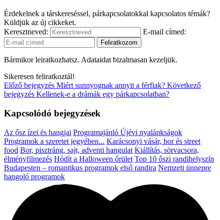
Érdekelnek a társkereséssel, párkapcsolatokkal kapcsolatos témák?
Küldjük az új cikkeket.
Keresztneved:
E-mail címed:
Bármikor leiratkozhatsz. Adataidat bizalmasan kezeljük.
Sikeresen feliratkoztál!
Előző bejegyzés
Miért sunnyognak annyit a férfiak?
Következő
bejegyzés
Kellenek-e a drámák egy párkapcsolatban?
Kapcsolódó bejegyzések
Az ősz ízei és hangjai
Programajánló
Újévi nyalánkságok
Programok a szeretet jegyében...
Karácsonyi vásár, bor és street
food
Bor, pisztráng, sajt, adventi hangulat
Kiállítás, sörvacsora,
élményfilmezés
Hódít a Halloween őrület
Top 10 őszi randihelyszín
Budapesten – romantikus programok első randira
Nemzeti ünnepre
hangoló programok