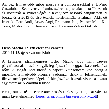
Az ősz legnagyobb újbor mustrája a Juniborászokkal a DiVino
Gozsduban. Számvetés, kóstoló, szüreti tapasztalatok, találkozások
és koccintás a szüret végén a tavalyihoz hasonló hangulatban. 9
borász és a 2015-ös első tételek, hordóminták, izgalmak. Akik ott
lesznek: Gere Andi, Árvay Angi, Frittmann Peti, Prácser Miki, Kis
Tomi, Miklós Csabi, Hernyák Tomi, Heimann Zoli és Gál Titi.
Ocho Macho 12. születésnapi koncert
2015.11.12. @ Akvárium Klub
A kétszeres platinalemezes Ocho Macho több mint tízéves
pályafutása alatt hazánk egyik legnépszerűbb reggae-ska zenekarává
nőtte ki magát. Idei utolsó budapesti klubkoncertjükön pedig a
rajongók legnagyobb örömére vadonatúj dalok is felcsendülnek,
illetve meglepetésvendégekkel kiegészülve hozzák vissza a nyarat
egy estére az Akvárium Klubba.
Ne ülj otthon télen sem! Koncertek és karácsonyi hangulat vár! Ha
nincs kivel elmenned,
keress társat online társkeresőink között
!