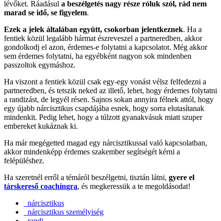
lévőket. Ráadásul
a beszélgetés nagy része róluk szól, rád nem
marad se idő, se figyelem
.
Ezek a jelek általában együtt, csokorban jelentkeznek
. Ha a
fentiek közül legalább hármat észreveszel a partneredben, akkor
gondolkodj el azon, érdemes-e folytatni a kapcsolatot. Még akkor
sem érdemes folytatni, ha egyébként nagyon sok mindenben
passzoltok egymáshoz.
Ha viszont a fentiek közül csak egy-egy vonást vélsz felfedezni a
partneredben, és tetszik neked az illető, lehet, hogy érdemes folytatni
a randizást, de legyél résen. Sajnos sokan annyira félnek attól, hogy
egy újabb nárcisztikus csapdájába esnek, hogy sorra elutasítanak
mindenkit. Pedig lehet, hogy a túlzott gyanakvásuk miatt szuper
embereket kukáznak ki.
Ha már megégetted magad egy nárcisztikussal való kapcsolatban,
akkor mindenképp érdemes szakember segítségét kérni a
felépüléshez.
Ha szeretnél erről a témáról beszélgetni, tisztán látni,
gyere el
társkereső coachingra
, és megkeressük a te megoldásodat!
nárcisztikus
nárcisztikus személyiség
randi