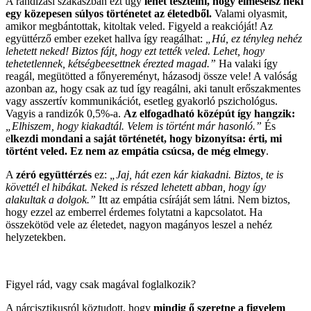
A randizási szakaszban ezt úgy
lehet tesztelni, hogy elmesélsz neki
egy közepesen súlyos történetet az életedből.
Valami olyasmit,
amikor megbántottak, kitoltak veled. Figyeld a reakcióját! Az
együttérző ember ezeket hallva így reagálhat:
„Hú, ez tényleg nehéz
lehetett neked! Biztos fájt, hogy ezt tették veled. Lehet, hogy
tehetetlennek, kétségbeesettnek érezted magad.”
Ha valaki így
reagál, megütötted a főnyereményt, házasodj össze vele! A valóság
azonban az, hogy csak az tud így reagálni, aki tanult erőszakmentes
vagy asszertív kommunikációt, esetleg gyakorló pszichológus.
Vagyis a randizók 0,5%-a.
Az elfogadható középút így hangzik:
„Elhiszem, hogy kiakadtál. Velem is történt már hasonló.”
És
e
lkezdi mondani a saját történetét, hogy bizonyítsa: érti, mi
történt veled. Ez nem az empátia csúcsa, de még elmegy
.
A
zéró együttérzés
ez:
„Jaj, hát ezen kár kiakadni. Biztos, te is
követtél el hibákat. Neked is részed lehetett abban, hogy így
alakultak a dolgok.”
Itt az empátia csíráját sem látni. Nem biztos,
hogy ezzel az emberrel érdemes folytatni a kapcsolatot. Ha
összekötöd vele az életedet, nagyon magányos leszel a nehéz
helyzetekben.
Figyel rád, vagy csak magával foglalkozik?
A nárcisztikusról köztudott, hogy
mindig ő szeretne a figyelem