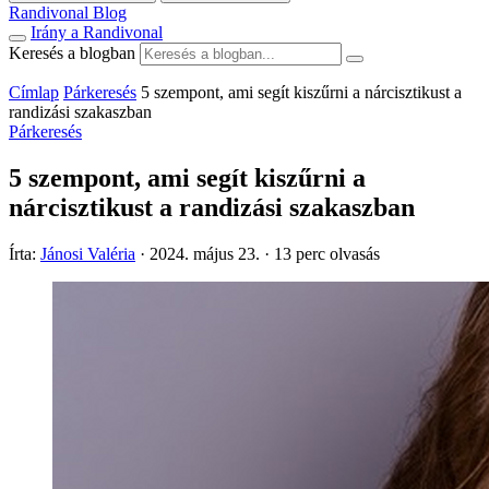
Randivonal Blog
Irány a Randivonal
Keresés a blogban
Címlap
Párkeresés
5 szempont, ami segít kiszűrni a nárcisztikust a
randizási szakaszban
Párkeresés
5 szempont, ami segít kiszűrni a
nárcisztikust a randizási szakaszban
Írta:
Jánosi Valéria
·
2024. május 23.
·
13 perc olvasás