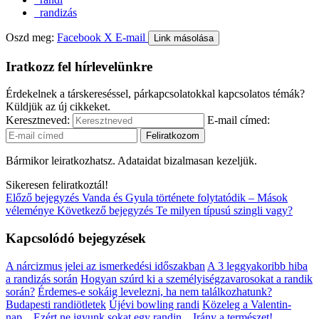
randizás
Oszd meg:
Facebook
X
E-mail
Link másolása
Iratkozz fel hírlevelünkre
Érdekelnek a társkereséssel, párkapcsolatokkal kapcsolatos témák?
Küldjük az új cikkeket.
Keresztneved:
E-mail címed:
Bármikor leiratkozhatsz. Adataidat bizalmasan kezeljük.
Sikeresen feliratkoztál!
Előző bejegyzés
Vanda és Gyula története folytatódik – Mások
véleménye
Következő bejegyzés
Te milyen típusú szingli vagy?
Kapcsolódó bejegyzések
A nárcizmus jelei az ismerkedési időszakban
A 3 leggyakoribb hiba
a randizás során
Hogyan szúrd ki a személyiségzavarosokat a randik
során?
Érdemes-e sokáig levelezni, ha nem találkozhatunk?
Budapesti randiötletek
Újévi bowling randi
Közeleg a Valentin-
nap...
Ezért ne igyunk sokat egy randin...
Irány a természet!