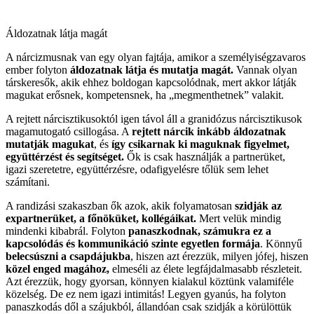
Áldozatnak látja magát
A nárcizmusnak van egy olyan fajtája, amikor a személyiségzavaros
ember folyton
áldozatnak látja és mutatja magát.
Vannak olyan
társkeresők, akik ehhez boldogan kapcsolódnak, mert akkor látják
magukat erősnek, kompetensnek, ha „megmenthetnek” valakit.
A rejtett nárcisztikusoktól igen távol áll a granidózus nárcisztikusok
magamutogató csillogása. A
rejtett nárcik inkább áldozatnak
mutatják magukat
, és
így csikarnak ki maguknak figyelmet,
együttérzést és segítséget.
Ők is csak használják a partnerüket,
igazi szeretetre, együttérzésre, odafigyelésre tőlük sem lehet
számítani.
A randizási szakaszban ők azok, akik folyamatosan
szidják az
expartnerüket, a főnöküket, kollégáikat.
Mert velük mindig
mindenki kibabrál. Folyton
panaszkodnak, számukra ez a
kapcsolódás és kommunikáció szinte egyetlen formája
. Könnyű
belecsúszni a csapdájukba
, hiszen azt érezzük, milyen jófej, hiszen
közel enged magához,
elmeséli az élete legfájdalmasabb részleteit.
Azt érezzük, hogy gyorsan, könnyen kialakul köztünk valamiféle
közelség. De ez nem igazi intimitás! Legyen gyanús, ha folyton
panaszkodás dől a szájukból, állandóan csak szidják a körülöttük