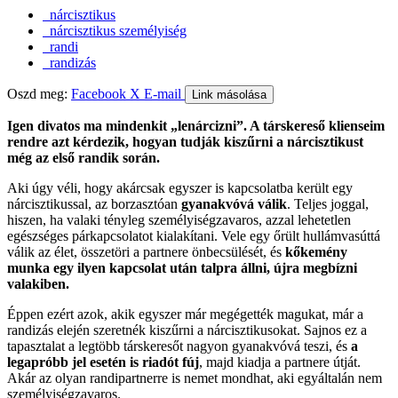
nárcisztikus
nárcisztikus személyiség
randi
randizás
Oszd meg:
Facebook
X
E-mail
Link másolása
Igen divatos ma mindenkit „lenárcizni”. A társkereső klienseim
rendre azt kérdezik, hogyan tudják kiszűrni a nárcisztikust
még az első randik során.
Aki úgy véli, hogy akárcsak egyszer is kapcsolatba került egy
nárcisztikussal, az borzasztóan
gyanakvóvá válik
. Teljes joggal,
hiszen, ha valaki tényleg személyiségzavaros, azzal lehetetlen
egészséges párkapcsolatot kialakítani. Vele egy őrült hullámvasúttá
válik az élet, összetöri a partnere önbecsülését, és
kőkemény
munka egy ilyen kapcsolat után talpra állni, újra megbízni
valakiben.
Éppen ezért azok, akik egyszer már megégették magukat, már a
randizás elején szeretnék kiszűrni a nárcisztikusokat. Sajnos ez a
tapasztalat a legtöbb társkeresőt nagyon gyanakvóvá teszi, és
a
legapróbb jel esetén is riadót fúj
, majd kiadja a partnere útját.
Akár az olyan randipartnerre is nemet mondhat, aki egyáltalán nem
személyiségzavaros.