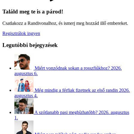
Találd meg te is a párod!
Csatlakozz a Randivonalhoz, és ismerj meg hozzád illő embereket.
Regisztrálok ingyen
Legutóbbi bejegyzések
Miért vonzódnak sokan a rosszfiúkhoz?
2026.
augusztus 6.
Még mindig a férfiak fizetnek az első randin
2026.
augusztus 4.
A szótlanabb pasi megbízhatóbb?
2026. augusztus
1.