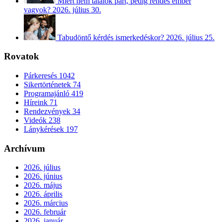
Miért nem találok párt, pedig rendes ember
vagyok?
2026. július 30.
Tabudöntő kérdés ismerkedéskor?
2026. július 25.
Rovatok
Párkeresés
1042
Sikertörténetek
74
Programajánló
419
Híreink
71
Rendezvények
34
Videók
238
Lánykérések
197
Archívum
2026. július
2026. június
2026. május
2026. április
2026. március
2026. február
2026. január