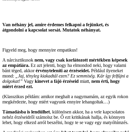
Van néhány jel, amire érdemes felkapni a fejünket, és
átgondolni a kapcsolat sorsát. Mutatok néhányat.
Figyeld meg, hogy mennyire empatikus!
A nárcisztikusok
nem, vagy csak korlátozott mértékben képesek
az empátiára.
Ez azt jelenti, hogy ha elmondod neki, hogy valami
bánt téged, akkor
érvényteleníti az érzéseidet.
Például ilyeneket
mond:
„Jaj, tényleg kiakadtál ezen? Ez semmiség. Kár így felfújni a
dolgokat!”
Vagy
kinevet a fájó érzéseid
miatt,
nem érti, hogy
miért érzed ezt.
(Klasszikus példám: amikor meghalt a nagymamám, az egyik rokon
megkérdezte, hogy miért vagyunk ennyire lehangoltak…)
Támadásba is lendülhet
, különösen akkor, ha a vele kapcsolatos
nehéz érzéseidről számolsz be. Ő ezt kritikának hallja, és könnyen
lehet, hogy elkezd arról beszélni, hogy te se vagy egy matyóhímzés.