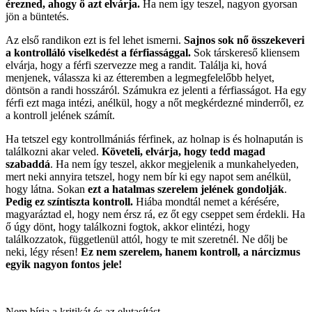
érezned, ahogy ő azt elvárja.
Ha nem így teszel, nagyon gyorsan
jön a büntetés.
Az első randikon ezt is fel lehet ismerni.
Sajnos sok nő összekeveri
a kontrolláló viselkedést a férfiassággal.
Sok társkereső kliensem
elvárja, hogy a férfi szervezze meg a randit. Találja ki, hová
menjenek, válassza ki az étteremben a legmegfelelőbb helyet,
döntsön a randi hosszáról. Számukra ez jelenti a férfiasságot. Ha egy
férfi ezt maga intézi, anélkül, hogy a nőt megkérdezné minderről, ez
a kontroll jelének számít.
Ha tetszel egy kontrollmániás férfinek, az holnap is és holnapután is
találkozni akar veled.
Követeli, elvárja, hogy tedd magad
szabaddá
. Ha nem így teszel, akkor megjelenik a munkahelyeden,
mert neki annyira tetszel, hogy nem bír ki egy napot sem anélkül,
hogy látna. Sokan
ezt a hatalmas szerelem jelének gondolják
.
Pedig ez színtiszta kontroll.
Hiába mondtál nemet a kérésére,
magyaráztad el, hogy nem érsz rá, ez őt egy cseppet sem érdekli. Ha
ő úgy dönt, hogy találkozni fogtok, akkor elintézi, hogy
találkozzatok, függetlenül attól, hogy te mit szeretnél. Ne dőlj be
neki, légy résen!
Ez nem szerelem, hanem kontroll, a nárcizmus
egyik nagyon fontos jele!
Nem bírja a kritikát és az elutasítást