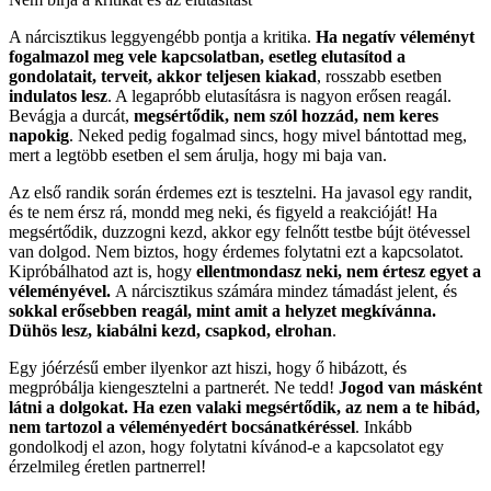
A nárcisztikus leggyengébb pontja a kritika.
Ha negatív véleményt
fogalmazol meg vele kapcsolatban, esetleg elutasítod a
gondolatait, terveit, akkor teljesen kiakad
, rosszabb esetben
indulatos lesz
. A legapróbb elutasításra is nagyon erősen reagál.
Bevágja a durcát,
megsértődik, nem szól hozzád, nem keres
napokig
. Neked pedig fogalmad sincs, hogy mivel bántottad meg,
mert a legtöbb esetben el sem árulja, hogy mi baja van.
Az első randik során érdemes ezt is tesztelni. Ha javasol egy randit,
és te nem érsz rá, mondd meg neki, és figyeld a reakcióját! Ha
megsértődik, duzzogni kezd, akkor egy felnőtt testbe bújt ötévessel
van dolgod. Nem biztos, hogy érdemes folytatni ezt a kapcsolatot.
Kipróbálhatod azt is, hogy
ellentmondasz neki, nem értesz egyet a
véleményével.
A nárcisztikus számára mindez támadást jelent, és
sokkal erősebben reagál, mint amit a helyzet megkívánna.
Dühös lesz, kiabálni kezd, csapkod, elrohan
.
Egy jóérzésű ember ilyenkor azt hiszi, hogy ő hibázott, és
megpróbálja kiengesztelni a partnerét. Ne tedd!
Jogod van másként
látni a dolgokat. Ha ezen valaki megsértődik, az nem a te hibád,
nem tartozol a véleményedért bocsánatkéréssel
. Inkább
gondolkodj el azon, hogy folytatni kívánod-e a kapcsolatot egy
érzelmileg éretlen partnerrel!