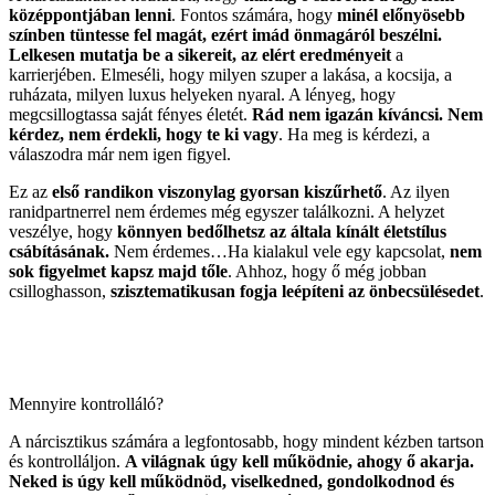
középpontjában lenni
. Fontos számára, hogy
minél előnyösebb
színben tüntesse fel magát, ezért imád önmagáról beszélni.
Lelkesen mutatja be a sikereit, az elért eredményeit
a
karrierjében. Elmeséli, hogy milyen szuper a lakása, a kocsija, a
ruházata, milyen luxus helyeken nyaral. A lényeg, hogy
megcsillogtassa saját fényes életét.
Rád nem igazán kíváncsi. Nem
kérdez, nem érdekli, hogy te ki vagy
. Ha meg is kérdezi, a
válaszodra már nem igen figyel.
Ez az
első randikon viszonylag gyorsan kiszűrhető
. Az ilyen
ranidpartnerrel nem érdemes még egyszer találkozni. A helyzet
veszélye, hogy
könnyen bedőlhetsz az általa kínált életstílus
csábításának.
Nem érdemes…Ha kialakul vele egy kapcsolat,
nem
sok figyelmet kapsz majd tőle
. Ahhoz, hogy ő még jobban
csilloghasson,
szisztematikusan fogja leépíteni az önbecsülésedet
.
Mennyire kontrolláló?
A nárcisztikus számára a legfontosabb, hogy mindent kézben tartson
és kontrolláljon.
A világnak úgy kell működnie, ahogy ő akarja.
Neked is úgy kell működnöd, viselkedned, gondolkodnod és