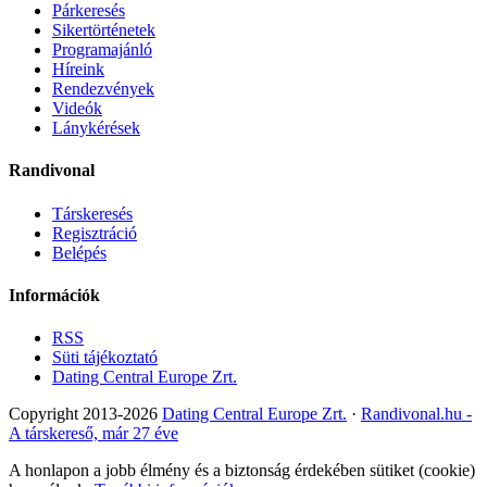
Párkeresés
Sikertörténetek
Programajánló
Híreink
Rendezvények
Videók
Lánykérések
Randivonal
Társkeresés
Regisztráció
Belépés
Információk
RSS
Süti tájékoztató
Dating Central Europe Zrt.
Copyright 2013-2026
Dating Central Europe Zrt.
·
Randivonal.hu -
A társkereső, már 27 éve
A honlapon a jobb élmény és a biztonság érdekében sütiket (cookie)