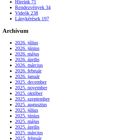
Híreink
71
Rendezvények
34
Videók
238
Lánykérések
197
Archívum
2026. július
2026. június
2026. május
2026. április
2026. március
2026. február
2026. január
2025. december
2025. november
2025. október
2025. szeptember
2025. augusztus
2025. július
2025. június
2025. május
2025. április
2025. március
2025. február