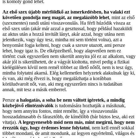
is komoly gond lehet.
Az első szex újabb mérföldkő az ismerkedésben, ha valaki ezt
követően gondolja meg magát, az megalázóbb lehet
, mint az első
(szexmentes) randi utáni visszavonulás. Ha férfi húzódik vissza az
első szex után (akár már azzal a gesztussal, hogy például hazaküldi
az aktus után a hozzá invitált lányt, akár azzal, hogy utána nem
jelentkezik, vagy úgy tesz, mintha mi sem történt volna), azt a
benyomást fogja kelteni, hogy csak a szexre utazott, ami persze
lehet, hogy igaz is. De elképzelhető, hogy alapvetően nem ez
történt: csak egyszerűen nem sikerült annyira jól ez az alkalom, vagy
akár jól is sikerülhetett, de a vágyát kioltotta, mivel pedig a fizikai
kielégülésen kívül nem remél többet az illető nőtől, nem is tesz úgy,
mintha folytatni akarná. Elég kellemetlen helyzetek alakulnak így ki,
és van, aki még élvezi is, hogy megalázhatja a korábban
körüludvarolt nőt, van, aki meg egyszerűen nincs is tudatában
annak, mit tesz a másik emberrel.
Persze
a halogatás, a soha be nem váltott ígéretek, a mindig
közbejövő elintéznivalók
is tudomására hozhatják a másiknak,
hogy nem annyira fontos, mint remélte, így a visszavonulás
hosszadalmasabb és fárasztóbb, de kímélőbb (bár biztos lesz, aki ezt
vitatja).
A legegyenesebb mód nem más, mint megírni, hogy nem
érezzük úgy, hogy érdemes lenne folytatni
, nem kell ennél sokkal
többet mondani, de amit mondunk, az legyen egyértelmű, világos és