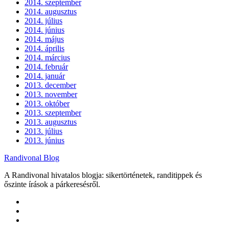
2014. szeptember
2014. augusztus
2014. július
2014. június
2014. május
2014. április
2014. március
2014. február
2014. január
2013. december
2013. november
2013. október
2013. szeptember
2013. augusztus
2013. július
2013. június
Randivonal Blog
A Randivonal hivatalos blogja: sikertörténetek, randitippek és
őszinte írások a párkeresésről.