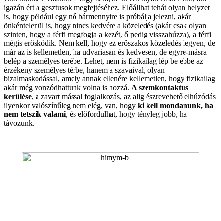
igazán ért a gesztusok megfejtéséhez. Előállhat tehát olyan helyzet
is, hogy például egy nő bármennyire is próbálja jelezni, akár
önkéntelenül is, hogy nincs kedvére a közeledés (akár csak olyan
szinten, hogy a férfi megfogja a kezét, ő pedig visszahúzza), a férfi
mégis erősködik. Nem kell, hogy ez erőszakos közeledés legyen, de
már az is kellemetlen, ha udvariasan és kedvesen, de egyre-másra
belép a személyes terébe. Lehet, nem is fizikailag lép be ebbe az
érzékeny személyes térbe, hanem a szavaival, olyan
bizalmaskodással, amely annak ellenére kellemetlen, hogy fizikailag
akár még vonzódhattunk volna is hozzá.
A szemkontaktus
kerülése
, a zavart mással foglalkozás, az alig észrevehető elhúzódás
ilyenkor valószínűleg nem elég, van, hogy
ki kell mondanunk, ha
nem tetszik valami
, és előfordulhat, hogy tényleg jobb, ha
távozunk.