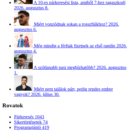
A 10-es párkeresési lista, amiből 7-hez ragaszkodj
2026. augusztus 8.
Miért vonzódnak sokan a rosszfiúkhoz?
2026.
augusztus 6.
Még mindig a férfiak fizetnek az első randin
2026.
augusztus 4.
A szótlanabb pasi megbízhatóbb?
2026. augusztus
1.
Miért nem találok párt, pedig rendes ember
vagyok?
2026. július 30.
Rovatok
Párkeresés
1043
Sikertörténetek
74
Programajánló
419