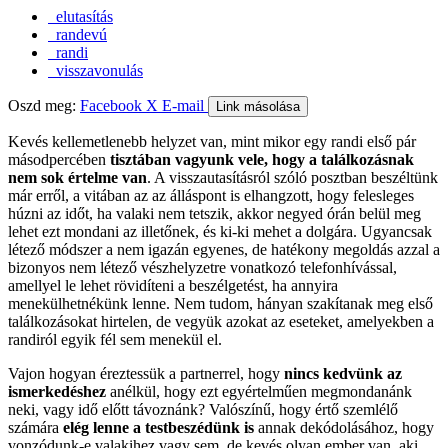
elutasítás
randevú
randi
visszavonulás
Oszd meg:
Facebook
X
E-mail
Link másolása
Kevés kellemetlenebb helyzet van, mint mikor egy randi első pár
másodpercében
tisztában vagyunk vele, hogy a találkozásnak
nem sok értelme van
. A visszautasításról szóló posztban beszéltünk
már erről, a vitában az az álláspont is elhangzott, hogy felesleges
húzni az időt, ha valaki nem tetszik, akkor negyed órán belül meg
lehet ezt mondani az illetőnek, és ki-ki mehet a dolgára. Ugyancsak
létező módszer a nem igazán egyenes, de hatékony megoldás azzal a
bizonyos nem létező vészhelyzetre vonatkozó telefonhívással,
amellyel le lehet rövidíteni a beszélgetést, ha annyira
menekülhetnékünk lenne. Nem tudom, hányan szakítanak meg első
találkozásokat hirtelen, de vegyük azokat az eseteket, amelyekben a
randiról egyik fél sem menekül el.
Vajon hogyan éreztessük a partnerrel, hogy
nincs kedvünk az
ismerkedéshez
anélkül, hogy ezt egyértelműen megmondanánk
neki, vagy idő előtt távoznánk? Valószínű, hogy értő szemlélő
számára
elég lenne a testbeszédünk is
annak dekódolásához, hogy
vonzódunk-e valakihez vagy sem, de kevés olyan ember van, aki