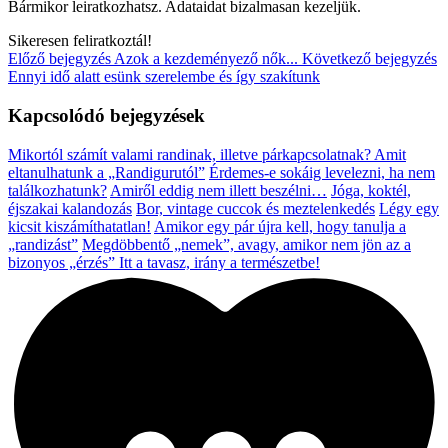
Bármikor leiratkozhatsz. Adataidat bizalmasan kezeljük.
Sikeresen feliratkoztál!
Előző bejegyzés
Azok a kezdeményező nők...
Következő bejegyzés
Ennyi idő alatt esünk szerelembe és így szakítunk
Kapcsolódó bejegyzések
Mikortól számít valami randinak, illetve párkapcsolatnak?
Amit
eltanulhatunk a „Randigurutól”
Érdemes-e sokáig levelezni, ha nem
találkozhatunk?
Amiről eddig nem illett beszélni…
Jóga, koktél,
éjszakai kalandozás
Bor, vintage cuccok és meztelenkedés
Légy egy
kicsit kiszámíthatatlan!
Amikor egy pár újra kell, hogy tanulja a
„randizást”
Megdöbbentő „nemek”, avagy, amikor nem jön az a
bizonyos „érzés”
Itt a tavasz, irány a természetbe!