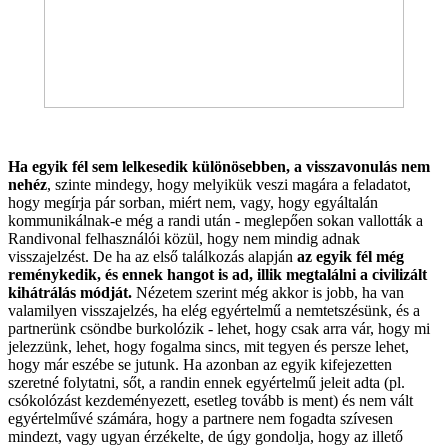
Ha egyik fél sem lelkesedik különösebben, a visszavonulás nem
nehéz
, szinte mindegy, hogy melyikük veszi magára a feladatot,
hogy megírja pár sorban, miért nem, vagy, hogy egyáltalán
kommunikálnak-e még a randi után - meglepően sokan vallották a
Randivonal felhasználói közül, hogy nem mindig adnak
visszajelzést. De ha az első találkozás alapján
az egyik fél még
reménykedik, és ennek hangot is ad, illik megtalálni a civilizált
kihátrálás módját.
Nézetem szerint még akkor is jobb, ha van
valamilyen visszajelzés, ha elég egyértelmű a nemtetszésünk, és a
partnerünk csöndbe burkolózik - lehet, hogy csak arra vár, hogy mi
jelezzünk, lehet, hogy fogalma sincs, mit tegyen és persze lehet,
hogy már eszébe se jutunk. Ha azonban az egyik kifejezetten
szeretné folytatni, sőt, a randin ennek egyértelmű jeleit adta (pl.
csókolózást kezdeményezett, esetleg tovább is ment) és nem vált
egyértelművé számára, hogy a partnere nem fogadta szívesen
mindezt, vagy ugyan érzékelte, de úgy gondolja, hogy az illető