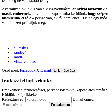
lehetőleg ne vádaskodó jellegű.
Akármilyen okunk is van a visszavonulásra,
annyival tartozunk a
másik embernek
, akivel intim kapcsolatba kerültünk,
hogy szépen
búcsúzunk el tőle
– persze van, akitől nem lehet... De ha egy mód
van rá, azért próbáljuk meg.
elutasítás
randevú
randi
visszavonulás
Oszd meg:
Facebook
X
E-mail
Link másolása
Iratkozz fel hírlevelünkre
Érdekelnek a társkereséssel, párkapcsolatokkal kapcsolatos témák?
Küldjük az új cikkeket.
Keresztneved:
E-mail címed: