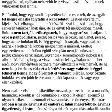
meggyőzhető, nyilván nehezebb lesz visszautasítani és a nemnek
világosnak kell lennie.
Előfordul, hogy egy randi alapvetően kellemesen telt, de
az egyik
fél mégse óhajtja folytatni a kapcsolatot
. Esetleg egyértelmű
kijelentés is elhangzott mindkét részről azzal kapcsolatban, hogy
szívesen találkoznának újra, de az egyik fél meggondolja magát.
Sokan nem tartják szükségesnek, hogy magyarázatot adjanak
erre a pálfordulásra
, pedig biztos van rá okuk, meglehet, persze,
hogy azt az indokot ők is elég gyengének tartják, vagy csak nem
akarják a kelleténél jobban megbántani a másikat, esetleg
egyszerűen nemtörődömségből szimplán nem jelentkeznek, mikor
pedig számon kérik rajtuk, ugyancsak semmitmondó indoklással
állnak elő. Lehet, hogy a visszautasított fél egyáltalán nem tehet
arról, hogy reménybeli partnere megváltoztatta a véleményét, de ha
nem kap értelmes választ a kérdésére, nagy valószínűséggel
felmerül benne, hogy ő rontott el valamit
. Kérdés, hogy őszinte
indoklás esetén jobb lesz-e annak, akit lapátra tettek vagy épp
ellenkezőleg.
Nem csak az első randi sikerülhet rosszul, persze, hanem a második,
harmadik, sokadik is, de leginkább a kapcsolat elején jellemző az
olyan balsiker, ami azonnali visszavonulást eredményez.
Ha már
jobban ismerik egymást az emberek, talán megértőbbek egymás
ügyetlenségei iránt
, bár a sértés, a túl erős nyomulás sokadik randin