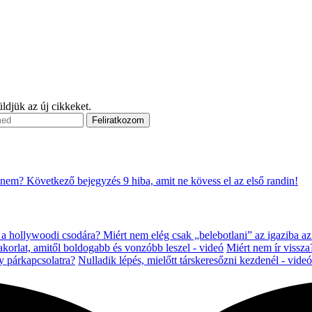
ldjük az új cikkeket.
t nem?
Következő bejegyzés
9 hiba, amit ne kövess el az első randin!
 a hollywoodi csodára? Miért nem elég csak „belebotlani” az igaziba az
korlat, amitől boldogabb és vonzóbb leszel - videó
Miért nem ír vissza
gy párkapcsolatra?
Nulladik lépés, mielőtt társkeresőzni kezdenél - videó