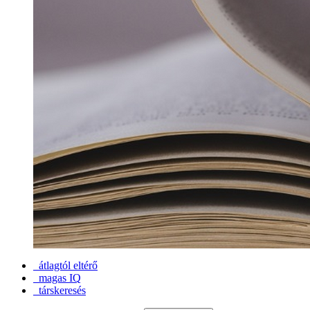
átlagtól eltérő
magas IQ
társkeresés