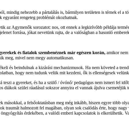
 mindig nehezebb a pártalálás is, bármilyen területen is térnek el a tö
ések egyaránt rengeteg problémát okozhatnak.
etik az Agymenők sorozatot: nos, ott ennek a legkirívóbb példája term
 jelenet forrása, jókat nevetünk rajta, de a valóságban a hasonló embere
gyerekek és fiatalok szembenéznek már egészen korán,
amikor nem a
lenik meg, mivel nem megy automatikusan.
rzékeli és beindulnak a kizárási mechanizmusok. Ha nem követed a tren
csolatban, hogy nem tudunk velük mit kezdeni, ők is ellenségesek vel
 teszi a gyereket, és ha a szülő / óvónő/ pedagógus nem ismeri fel id
kos diákok szülei ráadásul sokszor annyira el vannak ájulva csemetéjük 
ek másokkal, a felsőoktatásban meg még inkább, hiszen egyre több oly
 sok traumát halmozott fel magában, olyan sok csalódás érte, hogy nagy
az öngyógyítás érdekében, a valódi emberi kapcsolatok is elkerülhetik