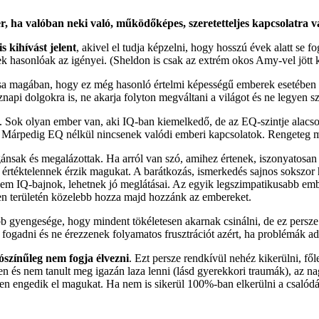
er, ha valóban neki való, működőképes, szeretetteljes kapcsolatra 
s kihívást jelent
, akivel el tudja képzelni, hogy hosszú évek alatt se f
ek hasonlóak az igényei. (Sheldon is csak az extrém okos Amy-vel jött k
sa magában, hogy ez még hasonló értelmi képességű emberek esetében se
napi dolgokra is, ne akarja folyton megváltani a világot és ne legyen s
. Sok olyan ember van, aki IQ-ban kiemelkedő, de az EQ-szintje alacs
 Márpedig EQ nélkül nincsenek valódi emberi kapcsolatok. Rengeteg mód
sak és megalázottak. Ha arról van szó, amihez értenek, iszonyatosan e
 értéktelennek érzik magukat. A barátkozás, ismerkedés sajnos sokszor 
 nem IQ-bajnok, lehetnek jó meglátásai. Az egyik legszimpatikusabb em
inden területén közelebb hozza majd hozzánk az embereket.
gyengesége, hogy mindent tökéletesen akarnak csinálni, de ez persze
k fogadni és ne érezzenek folyamatos frusztrációt azért, ha problémák 
lószínűleg nem fogja élvezni
. Ezt persze rendkívül nehéz kikerülni, fő
ően és nem tanult meg igazán laza lenni (lásd gyerekkori traumák), az
en engedik el magukat. Ha nem is sikerül 100%-ban elkerülni a csalód