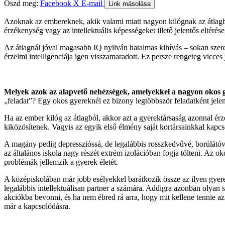
Oszd meg:
Facebook
X
E-mail
Link másolása
Azoknak az embereknek, akik valami miatt nagyon kilógnak az átlagból,
érzékenység vagy az intellektuális képességeket illető jelentős eltér
Az átlagnál jóval magasabb IQ nyilván hatalmas kihívás – sokan szer
érzelmi intelligenciája igen visszamaradott. Ez persze rengeteg vicces
Melyek azok az alapvető nehézségek, amelyekkel a nagyon okos 
„feladat”? Egy okos gyereknél ez bizony legtöbbször feladatként je
Ha az ember kilóg az átlagból, akkor azt a gyerektársaság azonnal é
kiközösítenek. Vagyis az egyik első élmény saját kortársainkkal kap
A magány pedig depresszióssá, de legalábbis rosszkedvűvé, borúlátóvá
az általános iskola nagy részét extrém izolációban fogja tölteni. Az o
problémák jellemzik a gyerek életét.
A középiskolában már jobb esélyekkel barátkozik össze az ilyen gyer
legalábbis intellektuálisan partner a számára. Addigra azonban olyan
akciókba bevonni, és ha nem ébred rá arra, hogy mit kellene tennie 
már a kapcsolódásra.