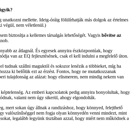
vágyik?
og unatkozni mellette. Ideig-óráig fölülírhatják más dolgok az értelmes
i végül, nem véletlenül.)
m biztosítja a kellemes társalgás lehetőségét. Vagyis
bővítse az
znob.
onyabb az átlagnál. És egyesek annyira észközpontúak, hogy
ja van az EQ fejlesztésének, csak el kell indulni a megfelelő úton.
l tudnak szállni maguktól és sokszor lenézik a többieket, míg ha
hozza ki belőlük ezt az érzést. Fontos, hogy ne mutatkozzanak
beri tulajdonság az alázat: hogy elismerem, nem mindig nekem van
 képtelenség. Az emberi kapcsolatok pedig annyira bonyolultak, hogy
adódnak, valami nem úgy sikerül, ahogy elgondolták.
leg, mert sokan úgy állnak a randizáshoz, hogy könnyed, felejthető
 nagy valószínűséggel nem fogja olyan könnyedén venni mindezt, mint
ásokat, legalább legyünk tisztában azzal, hogy miért nem működnek a