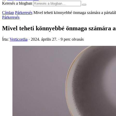
Keresés a blogban
Címlap
Párkeresés
Mivel teheti könnyebbé önmaga számára a pártalál
Párkeresés
Mivel teheti könnyebbé önmaga számára a 
Írta:
Verticordia
·
2024. április 27.
·
9 perc olvasás