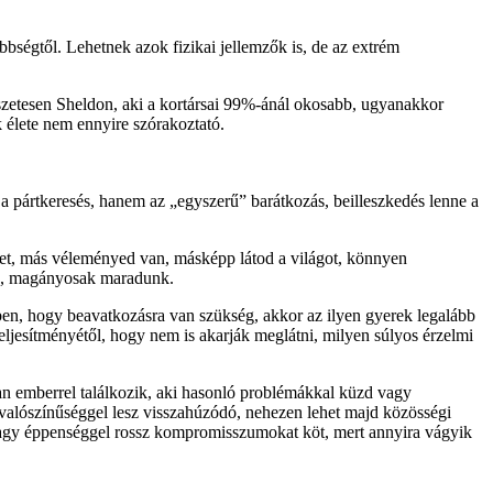
bbségtől. Lehetnek azok fizikai jellemzők is, de az extrém
észetesen Sheldon, aki a kortársai 99%-ánál okosabb, ugyanakkor
k élete nem ennyire szórakoztató.
 pártkeresés, hanem az „egyszerű” barátkozás, beilleszkedés lenne a
det, más véleményed van, másképp látod a világot, könnyen
ünk, magányosak maradunk.
őben, hogy beavatkozásra van szükség, akkor az ilyen gyerek legalább
teljesítményétől, hogy nem is akarják meglátni, milyen súlyos érzelmi
an emberrel találkozik, aki hasonló problémákkal küzd vagy
 valószínűséggel lesz visszahúzódó, nehezen lehet majd közösségi
. Vagy éppenséggel rossz kompromisszumokat köt, mert annyira vágyik