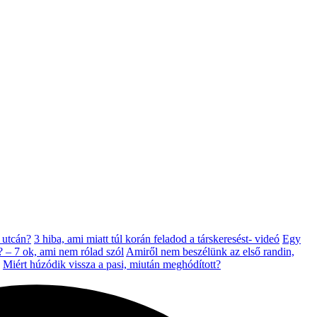
 utcán?
3 hiba, ami miatt túl korán feladod a társkeresést- videó
Egy
? – 7 ok, ami nem rólad szól
Amiről nem beszélünk az első randin,
Miért húzódik vissza a pasi, miután meghódított?