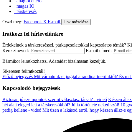
átlagtól eltérő
magas IQ
társkeresés
Oszd meg:
Facebook
X
E-mail
Link másolása
Iratkozz fel hírlevelünkre
Érdekelnek a társkereséssel, párkapcsolatokkal kapcsolatos témák? Kü
Keresztneved:
E-mail címed:
Bármikor leiratkozhatsz. Adataidat bizalmasan kezeljük.
Sikeresen feliratkoztál!
Előző bejegyzés
Mit várhatunk el joggal a randipartnerünktől? És mi
Kapcsolódó bejegyzések
Biztosan jó szempontok szerint választasz társat? - videó
Készen állsz
hét alatt eleged lett a társkeresőkből? Júlia története neked szól!
10 gya
pedig kellene - videó
Mit üzen a lakásod arról, hogy készen állsz-e e