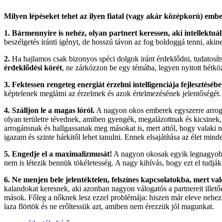
Milyen lépéseket tehet az ilyen fiatal (vagy akár középkorú) emb
1. Bármennyire is nehéz, olyan partnert keressen, aki intellektuáli
beszélgetés iránti igényt, de hosszú távon az fog boldoggá tenni, akin
2.
Ha hajlamos csak bizonyos spéci dolgok iránt érdeklődni, tudatosít
érdeklődési körét
, ne zárkózzon be egy témába, legyen nyitott hétköz
3. Fektessen rengeteg energiát érzelmi intelligenciája fejlesztésébe
képtelenek meglátni az érzelmek és azok értelmezésének jelentőségét.
4. Szálljon le a magas lóról.
A nagyon okos emberek egyszerre arrogán
olyan területre tévednek, amiben gyengék, megalázottnak és kicsinek,
arrogánsnak és hallgassanak meg másokat is, mert attól, hogy valaki
igazam és szinte bárkitől lehet tanulni. Ennek elsajátítása az élet m
5. Engedje el a maximalizmusát!
A nagyon okosak egyik legnagyobb 
nem is létezik bennük tökéletesség. A nagy kihívás, hogy ezt el tudjá
6. Ne menjen bele jelentéktelen, felszínes kapcsolatokba, mert va
kalandokat keresnek, aki azonban nagyon válogatós a partnereit illet
mások. Főleg a nőknek lesz ezzel problémája: hiszen már eleve nehez
laza flörtök és ne erőltessük azt, amiben nem érezzük jól magunkat.