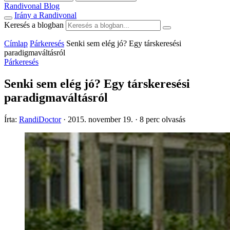
Randivonal Blog
Irány a Randivonal
Keresés a blogban
Címlap
Párkeresés
Senki sem elég jó? Egy társkeresési
paradigmaváltásról
Párkeresés
Senki sem elég jó? Egy társkeresési
paradigmaváltásról
Írta:
RandiDoctor
·
2015. november 19.
·
8 perc olvasás