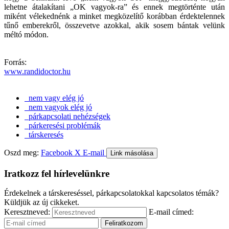
lehetne átalakítani „OK vagyok-ra” és ennek megtörténte után
miként vélekednénk a minket megközelítő korábban érdektelennek
tűnő emberekről, összevetve azokkal, akik sosem bántak velünk
méltó módon.
Forrás:
www.randidoctor.hu
nem vagy elég jó
nem vagyok elég jó
párkapcsolati nehézségek
párkeresési problémák
társkeresés
Oszd meg:
Facebook
X
E-mail
Link másolása
Iratkozz fel hírlevelünkre
Érdekelnek a társkereséssel, párkapcsolatokkal kapcsolatos témák?
Küldjük az új cikkeket.
Keresztneved:
E-mail címed: