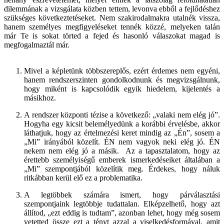
dilemmának a vizsgálata közben tettem, levonva ebből a fejlődéshez
szükséges következtetéseket. Nem szakirodalmakra utalnék vissza,
hanem személyes megfigyeléseket tennék közzé, melyeken talán
már Te is sokat törted a fejed és hasonló válaszokat magad is
megfogalmaztál már.
Mivel a képletünk többszereplős, ezért érdemes nem egyéni,
hanem rendszerszinten gondolkodnunk és megvizsgálnunk,
hogy miként is kapcsolódik egyik hiedelem, kijelentés a
másikhoz.
A rendszer központi tézise a következő: „valaki nem elég jó”.
Hogyha egy kicsit belemélyedünk a korábbi érvelésbe, akkor
láthatjuk, hogy az értelmezési keret mindig az „Én”, sosem a
„Mi” irányából közelít. ÉN nem vagyok neki elég jó. ÉN
nekem nem elég jó a másik. Az a tapasztalatom, hogy az
érettebb személyiségű emberek ismerkedéseiket általában a
„Mi” szempontjából közelítik meg. Érdekes, hogy náluk
ritkábban kerül elő ez a problematika.
A legtöbbek számára ismert, hogy párválasztási
szempontjaink legtöbbje tudattalan. Elképzelhető, hogy azt
állítod, „ezt eddig is tudtam”, azonban lehet, hogy még sosem
vetetted össze ezt a tényt azzal a viselkedésformával, amit