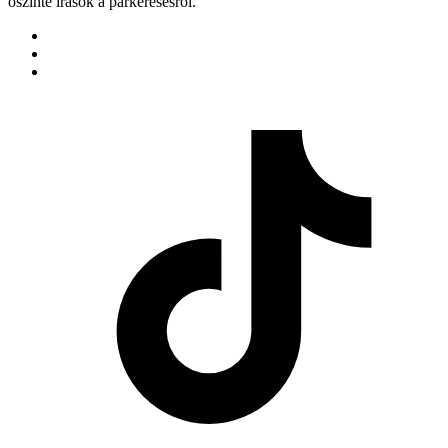
őszinte írások a párkeresésről.