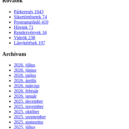
Rovatok
Párkeresés
1043
Sikertörténetek
74
Programajánló
419
Híreink
71
Rendezvények
34
Videók
238
Lánykérések
197
Archívum
2026. július
2026. június
2026. május
2026. április
2026. március
2026. február
2026. január
2025. december
2025. november
2025. október
2025. szeptember
2025. augusztus
2025. július