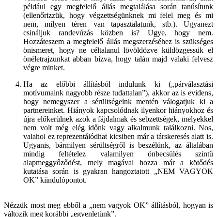
például egy megfelelő állás megtalálása során tanúsítunk
(ellenőrizzük, hogy végzettségünknek mi felel meg és mi
nem, milyen téren van tapasztalatunk, stb.). Ugyanezt
csináljuk randevúzás közben is? Ugye, hogy nem.
Hozzáteszem a megfelelő állás megszerzéséhez is szükséges
önismeret, hogy ne céltalanul lövöldözve küldözgessük el
önéletrajzunkat abban bízva, hogy talán majd valaki felvesz
végre minket.
Ha az előbbi állításból indulunk ki („párválasztási
motívumaink nagyobb része tudattalan”), akkor az is evidens,
hogy nemegyszer a sérültségeink mentén válogatjuk ki a
partnereinket. Hiányok kapcsolódnak ilyenkor hiányokhoz és
újra előkerülnek azok a fájdalmak és sebzettségek, melyekkel
nem volt még elég időnk vagy alkalmunk találkozni. Nos,
valahol ez reprezentálódhat kicsiben már a társkeresés alatt is.
Ugyanis, bármilyen sérültségről is beszélünk, az általában
mindig feltételez valamilyen önbecsülés szintű
alapmeggyőződést, mely magával hozza már a kötődés
kutatása során is gyakran hangoztatott „NEM VAGYOK
OK” kiindulópontot.
Nézzük most meg ebből a „nem vagyok OK” állításból, hogyan is
változik meg korábbi „egyenletünk”.