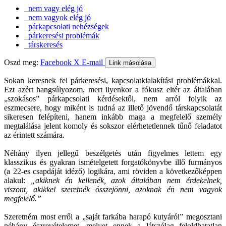
nem vagy elég jó
nem vagyok elég jó
párkapcsolati nehézségek
párkeresési problémák
társkeresés
Oszd meg:
Facebook
X
E-mail
Link másolása
Sokan keresnek fel párkeresési, kapcsolatkialakítási problémákkal.
Ezt azért hangsúlyozom, mert ilyenkor a fókusz eltér az általában
„szokásos” párkapcsolati kérdésektől, nem arról folyik az
eszmecsere, hogy miként is tudná az illető jövendő társkapcsolatát
sikeresen felépíteni, hanem inkább maga a megfelelő személy
megtalálása jelent komoly és sokszor elérhetetlennek tűnő feladatot
az érintett számára.
Néhány ilyen jellegű beszélgetés után figyelmes lettem egy
klasszikus és gyakran ismételgetett forgatókönyvbe illő furmányos
(a 22-es csapdáját idéző) logikára, ami röviden a következőképpen
alakul:
„akiknek én kellenék, azok általában nem érdekelnek,
viszont, akikkel szeretnék összejönni, azoknak én nem vagyok
megfelelő.”
Szeretném most erről a „saját farkába harapó kutyáról” megosztani
néhány észrevételemet, melyet ennek a látszólag feloldhatatlan