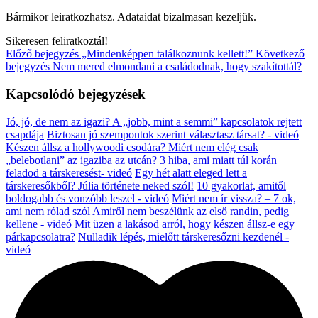
Bármikor leiratkozhatsz. Adataidat bizalmasan kezeljük.
Sikeresen feliratkoztál!
Előző bejegyzés
„Mindenképpen találkoznunk kellett!”
Következő
bejegyzés
Nem mered elmondani a családodnak, hogy szakítottál?
Kapcsolódó bejegyzések
Jó, jó, de nem az igazi? A „jobb, mint a semmi” kapcsolatok rejtett
csapdája
Biztosan jó szempontok szerint választasz társat? - videó
Készen állsz a hollywoodi csodára? Miért nem elég csak
„belebotlani” az igaziba az utcán?
3 hiba, ami miatt túl korán
feladod a társkeresést- videó
Egy hét alatt eleged lett a
társkeresőkből? Júlia története neked szól!
10 gyakorlat, amitől
boldogabb és vonzóbb leszel - videó
Miért nem ír vissza? – 7 ok,
ami nem rólad szól
Amiről nem beszélünk az első randin, pedig
kellene - videó
Mit üzen a lakásod arról, hogy készen állsz-e egy
párkapcsolatra?
Nulladik lépés, mielőtt társkeresőzni kezdenél -
videó