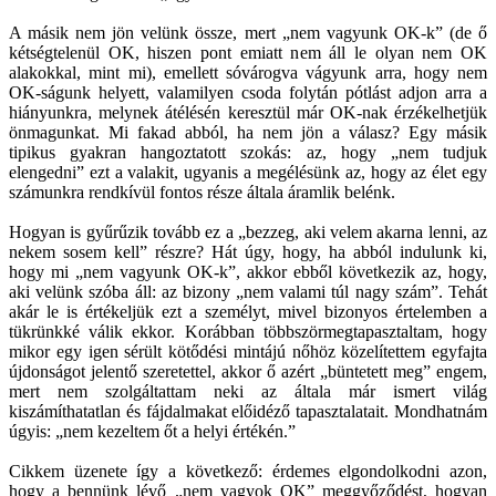
A másik nem jön velünk össze, mert „nem vagyunk OK-k” (de ő
kétségtelenül OK, hiszen pont emiatt nem áll le olyan nem OK
alakokkal, mint mi), emellett sóvárogva vágyunk arra, hogy nem
OK-ságunk helyett, valamilyen csoda folytán pótlást adjon arra a
hiányunkra, melynek átélésén keresztül már OK-nak érzékelhetjük
önmagunkat. Mi fakad abból, ha nem jön a válasz? Egy másik
tipikus gyakran hangoztatott szokás: az, hogy „nem tudjuk
elengedni” ezt a valakit, ugyanis a megélésünk az, hogy az élet egy
számunkra rendkívül fontos része általa áramlik belénk.
Hogyan is gyűrűzik tovább ez a „bezzeg, aki velem akarna lenni, az
nekem sosem kell” részre? Hát úgy, hogy, ha abból indulunk ki,
hogy mi „nem vagyunk OK-k”, akkor ebből következik az, hogy,
aki velünk szóba áll: az bizony „nem valami túl nagy szám”. Tehát
akár le is értékeljük ezt a személyt, mivel bizonyos értelemben a
tükrünkké válik ekkor. Korábban többszörmegtapasztaltam, hogy
mikor egy igen sérült kötődési mintájú nőhöz közelítettem egyfajta
újdonságot jelentő szeretettel, akkor ő azért „büntetett meg” engem,
mert nem szolgáltattam neki az általa már ismert világ
kiszámíthatatlan és fájdalmakat előidéző tapasztalatait. Mondhatnám
úgyis: „nem kezeltem őt a helyi értékén.”
Cikkem üzenete így a következő: érdemes elgondolkodni azon,
hogy a bennünk lévő „nem vagyok OK” meggyőződést, hogyan