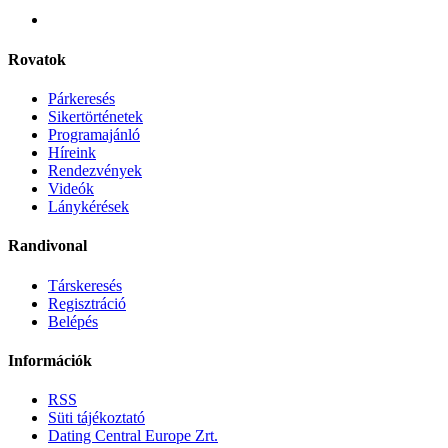
Rovatok
Párkeresés
Sikertörténetek
Programajánló
Híreink
Rendezvények
Videók
Lánykérések
Randivonal
Társkeresés
Regisztráció
Belépés
Információk
RSS
Süti tájékoztató
Dating Central Europe Zrt.