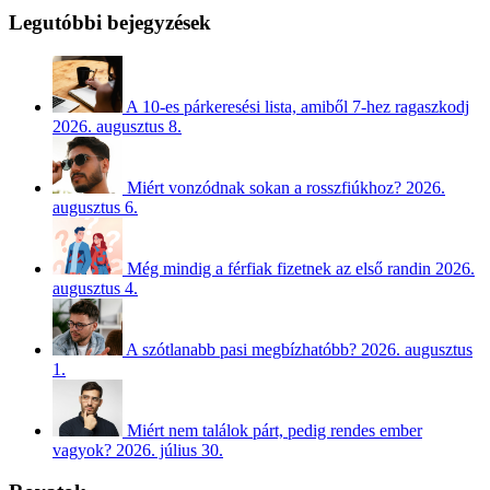
Legutóbbi bejegyzések
A 10-es párkeresési lista, amiből 7-hez ragaszkodj
2026. augusztus 8.
Miért vonzódnak sokan a rosszfiúkhoz?
2026.
augusztus 6.
Még mindig a férfiak fizetnek az első randin
2026.
augusztus 4.
A szótlanabb pasi megbízhatóbb?
2026. augusztus
1.
Miért nem találok párt, pedig rendes ember
vagyok?
2026. július 30.