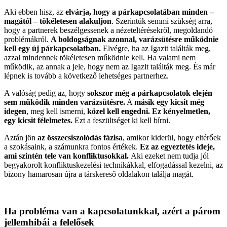
Aki ebben hisz, az
elvárja, hogy a párkapcsolatában minden –
magától – tökéletesen alakuljon
. Szerintük semmi szükség arra,
hogy a partnerek beszélgessenek a nézeteltérésekről, megoldandó
problémákról.
A boldogságnak azonnal, varázsütésre működnie
kell egy új párkapcsolatban.
Elvégre, ha az Igazit találták meg,
azzal mindennek tökéletesen működnie kell. Ha valami nem
működik, az annak a jele, hogy nem az Igazit találták meg. És már
lépnek is tovább a következő lehetséges partnerhez.
A valóság pedig az, hogy
sokszor még a párkapcsolatok elején
sem működik minden varázsütésre.
A
másik egy kicsit még
idegen
, meg kell ismerni,
közel kell engedni. Ez kényelmetlen,
egy kicsit félelmetes.
Ezt a feszültséget ki kell bírni.
Aztán jön
az összecsiszolódás fázisa
, amikor kiderül, hogy eltérőek
a szokásaink, a számunkra fontos értékek.
Ez az egyeztetés ideje,
ami szintén tele van konfliktusokkal.
Aki ezeket nem tudja jól
begyakorolt konfliktuskezelési technikákkal, elfogadással kezelni, az
bizony hamarosan újra a társkereső oldalakon találja magát.
Ha probléma van a kapcsolatunkkal, azért a párom
jellemhibái a felelősek