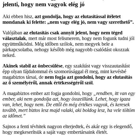
jelenti, hogy nem vagyok elég jó
Aki ebben hisz,
azt gondolja, hogy az elutasítással ítéletet
mondanak ki felette: „nem vagy elég jó, nem vagy szerethető”.
Valójában
az elutasítás csak annyit jelent, hogy nem téged
választalak
, mert már most felismerem, hogy nem fogunk tudni jól
együttműködni. Még időben szólok, nem megyek bele a
párkapcsolatba, nehogy később még nagyobb csalódást okozzak
neked.
Akinek stabil az önbecsülése
, egy szakítást vagy visszautasítást
épp olyan fájdalommal és szomorúsággal él meg, mint kevésbé
magabiztos társai, de
nem fogja azt gondolni, hogy az elutasítás
az ő személyéről, annak értékességéről szól
.
A magabiztos ember azt fogja gondolni, hogy
„rendben, itt van egy
ember, aki nem gondolja azt, hogy összeillünk. Lehet, hogy igaza
van, lehet, hogy nem. De ettől én még értékes vagyok, és keresek
tovább, mert biztos lesz majd valaki, aki boldog lesz, ha vele töltöm
az időmet.”
Sajnos a fenti tévhitek nagyon elterjedtek, és akár egy is elegendő,
hogy megkeserítsük a saját vagy embertársaink életét.