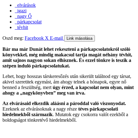
elvárások
igazi
nagy Ő
párkapcsolat
tévhit
Oszd meg:
Facebook
X
E-mail
Link másolása
Bár ma már Dunát lehet rekeszteni a párkapcsolatokról szóló
könyvekkel, még mindig makacsul tartja magát néhány tévhit,
amit sajnos nagyon sokan elhisznek. És ezzel tönkre is teszik a
szépen induló párkapcsolatukat.
Lehet, hogy hosszas társkeresőzés után sikerült találnod egy társat,
akivel szeretitek egymást, ám ahogy telnek a hónapok, egyre nő
benned a feszültség, mert
úgy érzed, a kapcsolat nem olyan, mint
ahogy a „nagykönyvben” meg van írva.
Az elvárásaid elkezdik aláásni a pároddal való viszonyodat.
Ezeknek az elvárásoknak a nagy része
téves párkapcsolati
hiedelmekből származik
. Mutatok egy csokorra valót ezekből a
boldogságot tönkretévő hiedelmekből.