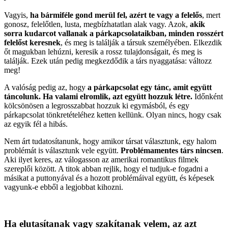
Vagyis,
ha bármiféle gond merül fel, azért te vagy a felelős
, mert
gonosz, felelőtlen, lusta, megbízhatatlan alak vagy. Azok,
akik
sorra kudarcot vallanak a párkapcsolataikban, minden rosszért
felelőst keresnek
, és meg is találják a társuk személyében. Elkezdik
őt magukban lehúzni, keresik a rossz tulajdonságait, és meg is
találják. Ezek után pedig megkezdődik a társ nyaggatása: változz
meg!
A valóság pedig az, hogy
a párkapcsolat egy tánc, amit együtt
táncolunk. Ha valami elromlik, azt együtt hozzuk létre.
Időnként
kölcsönösen a legrosszabbat hozzuk ki egymásból, és egy
párkapcsolat tönkretételéhez ketten kellünk. Olyan nincs, hogy csak
az egyik fél a hibás.
Nem árt tudatosítanunk, hogy amikor társat választunk, egy halom
problémát is választunk vele együtt.
Problémamentes társ nincsen
.
Aki ilyet keres, az válogasson az amerikai romantikus filmek
szereplői között. A titok abban rejlik, hogy el tudjuk-e fogadni a
másikat a puttonyával és a hozott problémáival együtt, és képesek
vagyunk-e ebből a legjobbat kihozni.
Ha elutasítanak vagy szakítanak velem, az azt