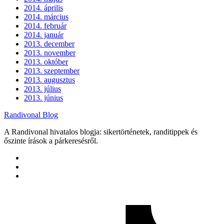
2014. április
2014. március
2014. február
2014. január
2013. december
2013. november
2013. október
2013. szeptember
2013. augusztus
2013. július
2013. június
Randivonal Blog
A Randivonal hivatalos blogja: sikertörténetek, randitippek és
őszinte írások a párkeresésről.