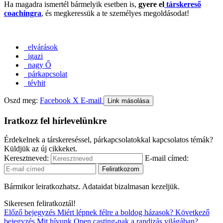
Ha magadra ismertél bármelyik esetben is,
gyere el
társkereső
coachingra
, és megkeressük a te személyes megoldásodat!
elvárások
igazi
nagy Ő
párkapcsolat
tévhit
Oszd meg:
Facebook
X
E-mail
Link másolása
Iratkozz fel hírlevelünkre
Érdekelnek a társkereséssel, párkapcsolatokkal kapcsolatos témák?
Küldjük az új cikkeket.
Keresztneved:
E-mail címed:
Bármikor leiratkozhatsz. Adataidat bizalmasan kezeljük.
Sikeresen feliratkoztál!
Előző bejegyzés
Miért lépnek félre a boldog házasok?
Következő
bejegyzés
Mit hívunk Open casting-nak a randizás világában?