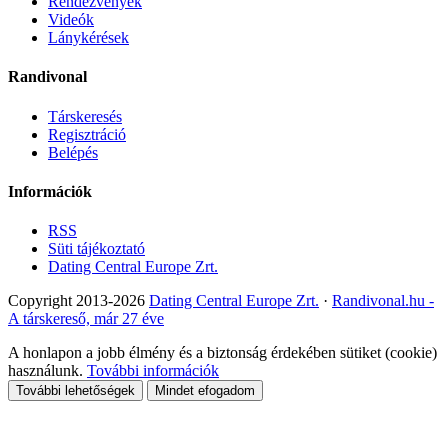
Rendezvények
Videók
Lánykérések
Randivonal
Társkeresés
Regisztráció
Belépés
Információk
RSS
Süti tájékoztató
Dating Central Europe Zrt.
Copyright 2013-2026
Dating Central Europe Zrt.
·
Randivonal.hu -
A társkereső, már 27 éve
A honlapon a jobb élmény és a biztonság érdekében sütiket (cookie)
használunk.
További információk
További lehetőségek
Mindet efogadom