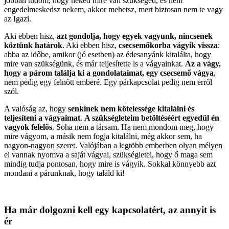
jobban tudom, hogy neked mire van szükséged, és nem
engedelmeskedsz nekem, akkor mehetsz, mert biztosan nem te vagy
az Igazi.
Aki ebben hisz,
azt gondolja, hogy egyek vagyunk, nincsenek
köztünk határok
. Aki ebben hisz,
csecsemőkorba vágyik vissza
:
abba az időbe, amikor (jó esetben) az édesanyánk kitalálta, hogy
mire van szükségünk, és már teljesítette is a vágyainkat.
Az a vágy,
hogy a párom találja ki a gondolataimat, egy csecsemő vágya
,
nem pedig egy felnőtt emberé. Egy párkapcsolat pedig nem erről
szól.
A valóság az, hogy
senkinek nem kötelessége kitalálni és
teljesíteni a vágyaimat
.
A szükségleteim betöltéséért egyedül én
vagyok felelős
. Soha nem a társam. Ha nem mondom meg, hogy
mire vágyom, a másik nem fogja kitalálni, még akkor sem, ha
nagyon-nagyon szeret. Valójában a legtöbb emberben olyan mélyen
el vannak nyomva a saját vágyai, szükségletei, hogy ő maga sem
mindig tudja pontosan, hogy mire is vágyik. Sokkal könnyebb azt
mondani a párunknak, hogy találd ki!
Ha már dolgozni kell egy kapcsolatért, az annyit is
ér