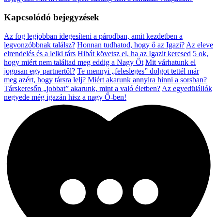
Kapcsolódó bejegyzések
Az fog legjobban idegesíteni a párodban, amit kezdetben a
legvonzóbbnak találsz?
Honnan tudhatod, hogy ő az Igazi?
Az eleve
elrendelés és a lelki társ
Hibát követsz el, ha az Igazit keresed
5 ok,
hogy miért nem találtad meg eddig a Nagy Őt
Mit várhatunk el
jogosan egy partnertől?
Te mennyi „felesleges” dolgot tettél már
meg azért, hogy társra lelj?
Miért akarunk annyira hinni a sorsban?
Társkeresőn „jobbat” akarunk, mint a való életben?
Az egyedülállók
negyede még igazán hisz a nagy Ő-ben!