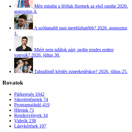
Még mindig a férfiak fizetnek az első randin
2026.
augusztus 4.
A szótlanabb pasi megbízhatóbb?
2026. augusztus
1.
Miért nem találok párt, pedig rendes ember
vagyok?
2026. július 30.
Tabudöntő kérdés ismerkedéskor?
2026. július 25.
Rovatok
Párkeresés
1042
Sikertörténetek
74
Programajánló
419
Híreink
71
Rendezvények
34
Videók
238
Lánykérések
197