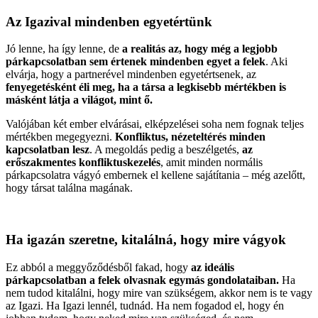
Az Igazival mindenben egyetértünk
Jó lenne, ha így lenne, de
a realitás az, hogy még a legjobb
párkapcsolatban sem értenek mindenben egyet a felek
. Aki
elvárja, hogy a partnerével mindenben egyetértsenek, az
fenyegetésként éli meg, ha a társa a legkisebb mértékben is
másként látja a világot, mint ő.
Valójában két ember elvárásai, elképzelései soha nem fognak teljes
mértékben megegyezni.
Konfliktus, nézeteltérés minden
kapcsolatban lesz
. A megoldás pedig a beszélgetés,
az
erőszakmentes konfliktuskezelés
, amit minden normális
párkapcsolatra vágyó embernek el kellene sajátítania – még azelőtt,
hogy társat találna magának.
Ha igazán szeretne, kitalálná, hogy mire vágyok
Ez abból a meggyőződésből fakad, hogy
az ideális
párkapcsolatban a felek olvasnak egymás gondolataiban.
Ha
nem tudod kitalálni, hogy mire van szükségem, akkor nem is te vagy
az Igazi. Ha Igazi lennél, tudnád. Ha nem fogadod el, hogy én